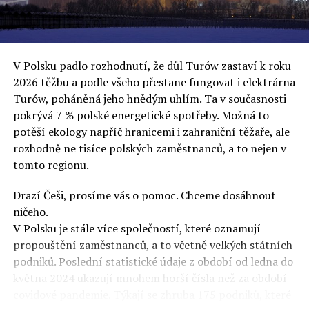
uvěří a nebudou se ptát na podrobnosti,“ řekl Rafał
Ziemkiewicz, redaktor týdeníku Do Rzeczy a ironicky
dodal: „Když se nynějšímu vedení státního hřebčince
podařilo prodat na aukci 10 plemenných koní za 600
V Polsku padlo rozhodnutí, že důl Turów zastaví k roku
000 euro, bylo to provládními médii oslavované jako
2026 těžbu a podle všeho přestane fungovat i elektrárna
velký úspěch. Za vlády PiS se 14 koní prodalo za 2,5
Turów, poháněná jeho hnědým uhlím. Ta v současnosti
milionu euro, což bylo stejnou mediální partou
pokrývá 7 % polské energetické spotřeby. Možná to
komentováno jako konec polského chovu koní. Ve vidění
potěší ekology napříč hranicemi i zahraniční těžaře, ale
kontrolorů činnosti PiS ale určitě šlo při prodeji koní o
rozhodně ne tisíce polských zaměstnanců, a to nejen v
praní peněz či jinou nelegální činnost.“
tomto regionu.
Tuskova čísla jsou ale ujetá i jinde, pokračoval
Ziemkiewicz. „Ve vládní aféře PiS kolem vydávání víz
Drazí Češi, prosíme vás o pomoc. Chceme dosáhnout
Tusk tvrdil, že za vlády dnešní opozice se nelegálně
ničeho.
prodalo 600 000 víz do Polska. Byla na to dokonce
V Polsku je stále více společností, které oznamují
vytvořena parlamentní vyšetřovací komise, která přišla
propouštění zaměstnanců, a to včetně velkých státních
ale pouze na to, že 220 víz do Polska bylo
podniků. Poslední statistické údaje z období od ledna do
prostřednictvím úplatků uspíšeno, tedy že víza byla
května 2024 ukazují mnohem horší čísla než za období
vydána přednostně. Ptá se dnes někdo Tuska, kam se
covidové pandemie. Týkají se zhruba 175 podniků, které
podělo oněch 599 780 uplacených víz? Nikdo se už