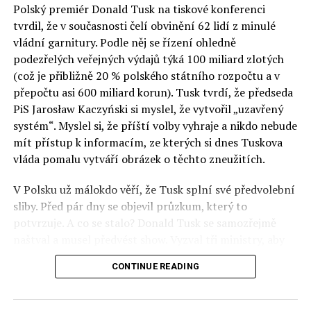
Polský premiér Donald Tusk na tiskové konferenci
Otázky spojené s vývojem umělé inteligence budou na
tvrdil, že v současnosti čelí obvinění 62 lidí z minulé
fóru AI zvláště diskutovanou oblastí. Fórum AI bude
vládní garnitury. Podle něj se řízení ohledně
zahrnovat vyhrazenou tematickou trať skládající se z
podezřelých veřejných výdajů týká 100 miliard zlotých
panelů, prezentací, workshopů a speciálních akcí.
(což je přibližně 20 % polského státního rozpočtu a v
Budou diskutovány klíčové otázky vlivu umělé
přepočtu asi 600 miliard korun). Tusk tvrdí, že předseda
inteligence ve společnosti, ale i v sektoru veřejných a
PiS Jarosław Kaczyński si myslel, že vytvořil „uzavřený
komerčních služeb. Budou se diskutovat problémy a
systém“. Myslel si, že příští volby vyhraje a nikdo nebude
výzvy, kterým bude muset trh čelit tváří v tvář zásadním
mít přístup k informacím, ze kterých si dnes Tuskova
technologickým změnám. Účastníci fóra také zváží, do
vláda pomalu vytváří obrázek o těchto zneužitích.
jaké míry investice do vědeckého výzkumu a moderních
V Polsku už málokdo věří, že Tusk splní své předvolební
technologií umělé inteligence v mnoha oblastech života
sliby. Před pár dny se objevil průzkum, který to
umožní Evropské unii obnovit konkurenceschopnost ve
potvrzuje. A co se stalo? Donald Tusk se samozřejmě
vztahu ke globálním ekonomikám a nutnosti zajistit
naštval a musel předvést show. Vyzval tři ministry, aby
bezpečnost evropských zemí.
před kamerami podepsali dohodu o stíhání členů PiS, a
CONTINUE READING
ti poslušně ono divadlo předvedli. Andrzej Domański
(finance), Tomasz Siemoniak (vnitro) a Adam Bodnar
(spravedlnost) podepsali teatrálně dohodu týkající se