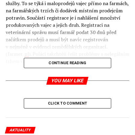
služby. To se týká i maloprodejů vajec přímo na farmách,
na farmářských trzích či dodávek místním prodejcům
potravin. Součástí registrace je i nahlášení množství
produkovaných vajec a jejich druh.
Registraci na
veterinární správu musí farmář podat 30 dnů před
začátkem prodejů a musí být navíc registrován
v nejméně v evidenci zemědělských organizací.
(farmer.
pl
). Poláci takchtějí řešit problémy s nelegálním
trhem vajec v Polsku. jp
CONTINUE READING
YOU MAY LIKE
RELATED TOPICS:
UP NEXT
CLICK TO COMMENT
Donald Tusk: politika Merkelové je „nebezpečná“
DON'T MISS
Polská Škoda Octavia s motorem 4,4 V8 je úchylná
bestie
AKTUALITY