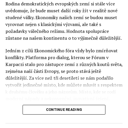
Rodina demokratických evropských zemí si stále více
uvědomuje, že bude muset další roky žít v realitě nové
studené války. Ekonomiky našich zemí se budou muset
vyrovnat nejen s klasickými výzvami, ale také s
požadavky válečného režimu. Hodnota spolupráce
zůstane na našem kontinentu o to výjimečně důležitější.
Jedním z cílů Ekonomického fóra vždy bylo zmírňovat
konflikty. Platforma pro dialog, kterou se Fórum v
Karpaczi stalo pro zástupce zemí z různých koutů světa,
zejména naší části Evropy, se proto stává ještě
důležitější. Za více než tři desetiletí se nám podařilo
vytvořit jedinečné místo, kde můžete mluvit s respektem
k druhému člověku a jeho názorům. Místo, kde se rodí
moderní nápady a nekonvenční, inovativní řešení.
CONTINUE READING
Polsko musí mít instituce, jejichž horizont činnosti je
delší než období, ve kterém byl u moci konkrétní
politický tým. Pouze to vám dává šanci skutečně řešit