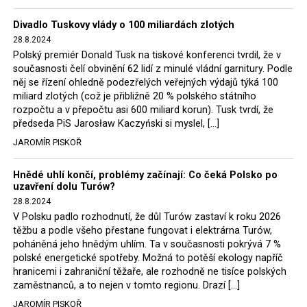
Trzaskowski nebo lídr Hnutí Polsko 2050 Szymon
Divadlo Tuskovy vlády o 100 miliardách zlotých
Hołownia, přímo řekli, že by se polská vláda měla
28.8.2024
tomuto rozhodnutí podřídit.
Polský premiér Donald Tusk na tiskové konferenci tvrdil, že v
současnosti čelí obvinění 62 lidí z minulé vládní garnitury. Podle
Rozhodnutí polského ministra spravedlnosti jistě potěší
něj se řízení ohledně podezřelých veřejných výdajů týká 100
německé, české a polské ekology, ale i těžaře. Je těžké si
miliard zlotých (což je přibližně 20 % polského státního
rozpočtu a v přepočtu asi 600 miliard korun). Tusk tvrdí, že
představit, že by o takové věci rozhodoval sám ministr
předseda PiS Jarosław Kaczyński si myslel, […]
Bodnar. Musel získat politický souhlas vládnoucí koalice.
JAROMÍR PISKOŘ
Stále jsou totiž platné argumenty Morawieckého vlády,
že důl i elektrárna jsou – kromě zabezpečování cca 7 %
Hnědé uhlí končí, problémy začínají: Co čeká Polsko po
polského energetického mixu – klíčovými podniky, spolu
uzavření dolu Turów?
se svými dceřinými společnostmi zaměstnávají cca pět
28.8.2024
tisíc lidí. Navíc s činností dolu a elektrárny nepřímo
V Polsku padlo rozhodnutí, že důl Turów zastaví k roku 2026
souvisí dalších několik desítek tisíc pracovních míst v
těžbu a podle všeho přestane fungovat i elektrárna Turów,
regionu. Zelená politika ale opět zvítězila.
poháněná jeho hnědým uhlím. Ta v současnosti pokrývá 7 %
polské energetické spotřeby. Možná to potěší ekology napříč
hranicemi i zahraniční těžaře, ale rozhodně ne tisíce polských
Rozhodnutí polského ministra spravedlnosti jistě potěší
zaměstnanců, a to nejen v tomto regionu. Drazí […]
německé, české a polské ekology, kteří žalobu u
JAROMÍR PISKOŘ
správního soudu podali, ale také německé a české