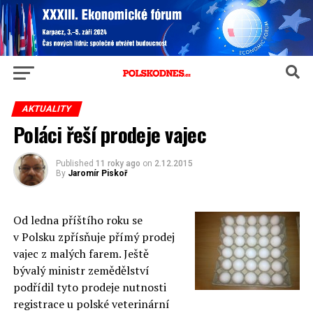
AKTUALITY
Poláci řeší prodeje vajec
Published
11 roky ago
on
2.12.2015
By
Jaromír Piskoř
Od ledna příštího roku se
v Polsku zpřísňuje přímý prodej
vajec z malých farem. Ještě
bývalý ministr zemědělství
podřídil tyto prodeje nutnosti
registrace u polské veterinární