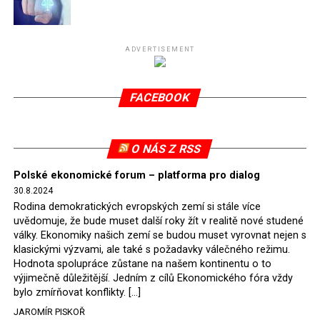
Připomeňme, že ukončení těžby hnědého uhlí pro
elektrárnu Turów nařídil Soudní dvůr Evropské unie
(SDEU) v souvislosti se stížnostmi českých samospráv
ADVERTISEMENT
verdiktem španělské soudkyně Rosario Silva de Lapureta
v květnu 2021. Vláda premiéra Morawieckého však
FACEBOOK
tomuto rozhodnutí nevyhověla, proto na žádost
Evropské komise uložil SDEU v září 2021 Polsku denní
pokutu ve výši 500 tisíc eur.
O NÁS Z RSS
Tento trest byl účtován téměř půl roku, až do února
Polské ekonomické forum – platforma pro dialog
2022, než byl tento případ z důvodu uzavření dohody
30.8.2024
Polska s Českou republikou o odstranění příčin sporu o
Rodina demokratických evropských zemí si stále více
důl Turów vymazán z rejstříku tribunálu. Celkem si
uvědomuje, že bude muset další roky žít v realitě nové studené
Polsko nechalo z přiznaných evropských fondů odečíst
války. Ekonomiky našich zemí se budou muset vyrovnat nejen s
asi 70 milionů eur na pokutách a 45 milionů eur
klasickými výzvami, ale také s požadavky válečného režimu.
Hodnota spolupráce zůstane na našem kontinentu o to
zaplatilo jako odškodnění České republice – ale jak důl,
výjimečně důležitější. Jedním z cílů Ekonomického fóra vždy
tak elektrárna nadále fungovaly. Už tehdy zástupci
bylo zmírňovat konflikty. […]
tehdejší opozice a dnes vládnoucí koalice, jako
JAROMÍR PISKOŘ
místopředseda Občanské platformy (PO) Rafał