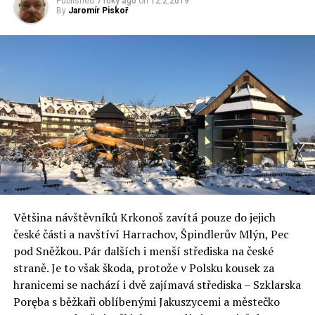
Published
7 roky ago
on
12.2.2019
By
Jaromír Piskoř
párkem, čokoládovým zajícem a jinými dobrotami. Vše je
úhledně naaranžováno pod ozdobnou krajkou.
Mladé páry s dětmi, staré babičky i samotáři se vydají ve
svých slavnostních šatech do kostela a zde si nechají
košíčky posvětit. Poté si je odnášejí domů a malé děti
zažívají opravdu slavnostní chvíle. O kousky
požehnaných potravin se lidé také společně rozdělí, aby
jim přinesly štěstí v nastávajícím roce.
Dobré jídlo nesmí ostatně během Velikonoc chybět.
Bohatě se snídá, babičky pečou voňavé bábovky,
připravují se speciální polévky se zeleninou a oblíbeným
Většina návštěvníků Krkonoš zavítá pouze do jejich
pokrmem je jehněčí.
české části a navštíví Harrachov, Špindlerův Mlýn, Pec
pod Sněžkou. Pár dalších i menší střediska na české
Celý text na
flowee.cz
straně. Je to však škoda, protože v Polsku kousek za
hranicemi se nachází i dvě zajímavá střediska – Szklarska
Poręba s běžkaři oblíbenými Jakuszycemi a městečko