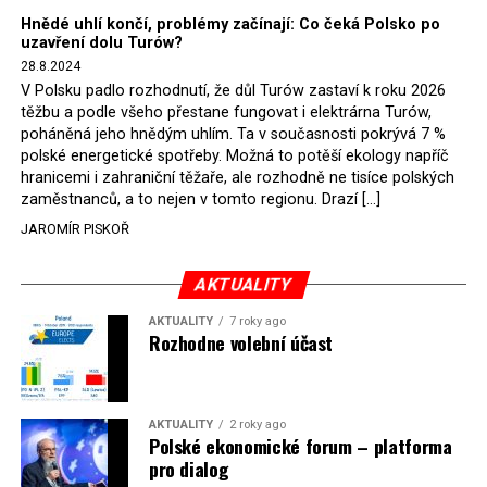
Hnědé uhlí končí, problémy začínají: Co čeká Polsko po
uzavření dolu Turów?
28.8.2024
V Polsku padlo rozhodnutí, že důl Turów zastaví k roku 2026
těžbu a podle všeho přestane fungovat i elektrárna Turów,
poháněná jeho hnědým uhlím. Ta v současnosti pokrývá 7 %
polské energetické spotřeby. Možná to potěší ekology napříč
hranicemi i zahraniční těžaře, ale rozhodně ne tisíce polských
zaměstnanců, a to nejen v tomto regionu. Drazí […]
JAROMÍR PISKOŘ
AKTUALITY
AKTUALITY
7 roky ago
Rozhodne volební účast
AKTUALITY
2 roky ago
Polské ekonomické forum – platforma
pro dialog