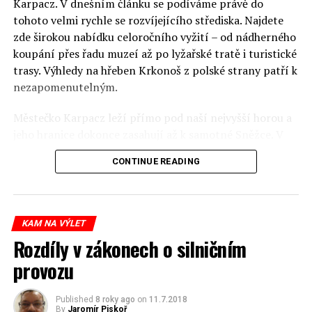
Karpacz. V dnešním článku se podíváme právě do
tohoto velmi rychle se rozvíjejícího střediska. Najdete
zde širokou nabídku celoročního vyžití – od nádherného
koupání přes řadu muzeí až po lyžařské tratě i turistické
trasy. Výhledy na hřeben Krkonoš z polské strany patří k
nezapomenutelným.
Městečko Karpacz leží přímo pod naší nejvyšší horou a
jeho hranice dokonce zasahují až k samotné Sněžce. V
současnosti zde žije asi 5 000 obyvatel, ale díky turistům
CONTINUE READING
si zde připadáte jako ve velkém živoucím městě. Však
také Karpacz během roku navštíví až 200 000 turistů.
Může se to zdát až příliš a opravdu během
prázdninových víkendů může být příjezd a parkování
KAM NA VÝLET
poněkud komplikovanější, ale jakmile již v Karpaczi
Rozdíly v zákonech o silničním
jednou jste, věřte, že se turisté rozptýlí.
provozu
Historie Karpacze (stejně jako sousední Szklarske
Poręby) je spojena s Valony, kteří sem přišli z oblasti
Published
8 roky ago
on
11.7.2018
By
Jaromír Piskoř