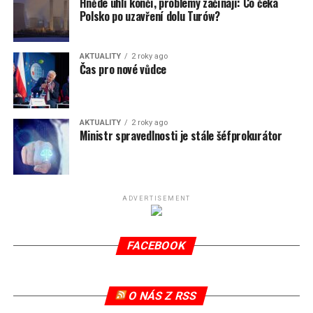
Hnědé uhlí končí, problémy začínají: Co čeká
Polsko po uzavření dolu Turów?
AKTUALITY
2 roky ago
Čas pro nové vůdce
AKTUALITY
2 roky ago
Ministr spravedlnosti je stále šéfprokurátor
ADVERTISEMENT
FACEBOOK
O NÁS Z RSS