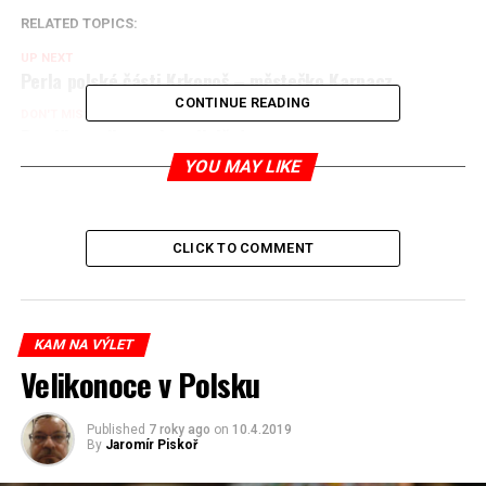
RELATED TOPICS:
UP NEXT
Perla polské části Krkonoš – městečko Karpacz
CONTINUE READING
DON'T MISS
Rozdíly v zákonech o silničním provozu
YOU MAY LIKE
Jaromír Piskoř
CLICK TO COMMENT
redaktor a editor polskodnes.cz
KAM NA VÝLET
Velikonoce v Polsku
Published
7 roky ago
on
10.4.2019
By
Jaromír Piskoř