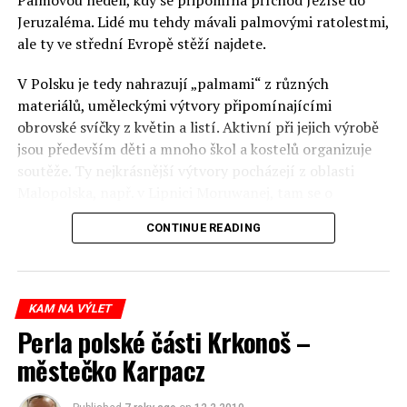
Jeruzaléma. Lidé mu tehdy mávali palmovými ratolestmi,
ale ty ve střední Evropě stěží najdete.
V Polsku je tedy nahrazují „palmami“ z různých
materiálů, uměleckými výtvory připomínajícími
obrovské svíčky z květin a listí. Aktivní při jejich výrobě
jsou především děti a mnoho škol a kostelů organizuje
soutěže. Ty nejkrásnější výtvory pocházejí z oblasti
Malopolska, např. v Lipnici Moruwanej, tam se o
nejkrásnější palmu soutěží už 60 let. Procesí vycházející
CONTINUE READING
z kostelíků své palmy představují obyvatelům měst a
vesnic, následují mše a na závěr jsou výherci bohatě
odměněni.
KAM NA VÝLET
KRASLICE NEBOLI PISANKI
Perla polské části Krkonoš –
Následující víkend v sobotu se
městečko Karpacz
malované pisanki utáboří v proutěných košíčcích spolu
s kouskem chleba, dortíkem, nakrájenou šunkou či