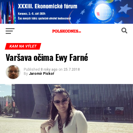
KAM NA VÝLET
Varšava očima Ewy Farné
Published
8 roky ago
on
25.7.2018
By
Jaromír Piskoř