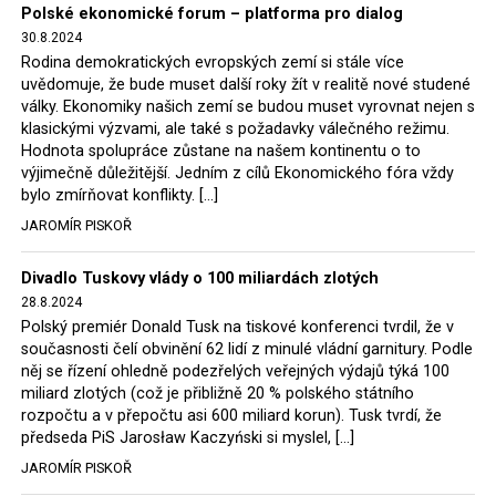
Polské ekonomické forum – platforma pro dialog
30.8.2024
Rodina demokratických evropských zemí si stále více
uvědomuje, že bude muset další roky žít v realitě nové studené
války. Ekonomiky našich zemí se budou muset vyrovnat nejen s
klasickými výzvami, ale také s požadavky válečného režimu.
Hodnota spolupráce zůstane na našem kontinentu o to
výjimečně důležitější. Jedním z cílů Ekonomického fóra vždy
bylo zmírňovat konflikty. […]
JAROMÍR PISKOŘ
Divadlo Tuskovy vlády o 100 miliardách zlotých
28.8.2024
Polský premiér Donald Tusk na tiskové konferenci tvrdil, že v
současnosti čelí obvinění 62 lidí z minulé vládní garnitury. Podle
něj se řízení ohledně podezřelých veřejných výdajů týká 100
miliard zlotých (což je přibližně 20 % polského státního
rozpočtu a v přepočtu asi 600 miliard korun). Tusk tvrdí, že
předseda PiS Jarosław Kaczyński si myslel, […]
JAROMÍR PISKOŘ