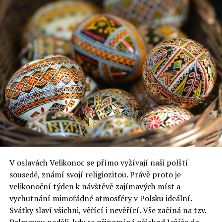
V oslavách Velikonoc se přímo vyžívají naši polští
sousedé, známí svojí religiozitou. Právě proto je
velikonoční týden k návštěvě zajímavých míst a
vychutnání mimořádné atmosféry v Polsku ideální.
Svátky slaví všichni, věřící i nevěřící. Vše začíná na tzv.
Palmovou neděli, kdy se připomíná příchod Ježíše do