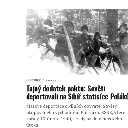
HISTORIE
2 roky ago
Tajný dodatek paktu: Sověti
deportovali na Sibiř statisíce Polák
Masové deportace civilních obyvatel Sověty
okupovaného východního Polska do SSSR, které
začaly 10. února 1940, trvaly až do německého
útoku...