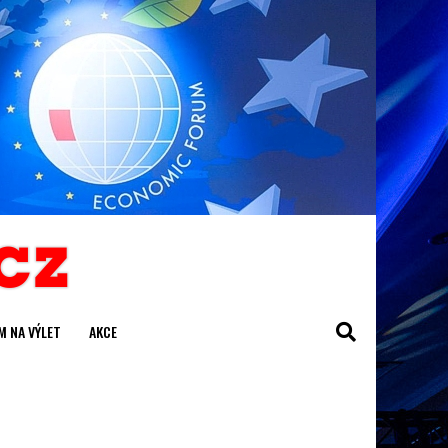
M NA VÝLET
AKCE