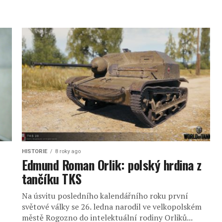
HISTORIE
8 roky ago
Edmund Roman Orlik: polský hrdina z
tančíku TKS
Na úsvitu posledního kalendářního roku první
světové války se 26. ledna narodil ve velkopolském
městě Rogozno do intelektuální rodiny Orliků...