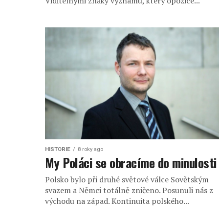
Viditelnými znaky významu, který opozice...
HISTORIE
8 roky ago
My Poláci se obracíme do minulosti
Polsko bylo při druhé světové válce Sovětským
svazem a Němci totálně zničeno. Posunuli nás z
východu na západ. Kontinuita polského...