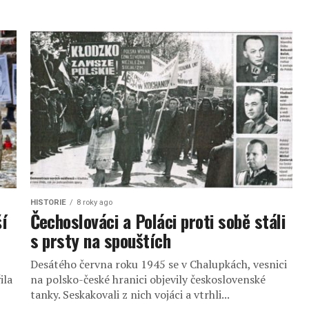
HISTORIE
8 roky ago
í
Čechoslováci a Poláci proti sobě stáli
s prsty na spouštích
Desátého června roku 1945 se v Chalupkách, vesnici
ila
na polsko-české hranici objevily československé
tanky. Seskakovali z nich vojáci a vtrhli...