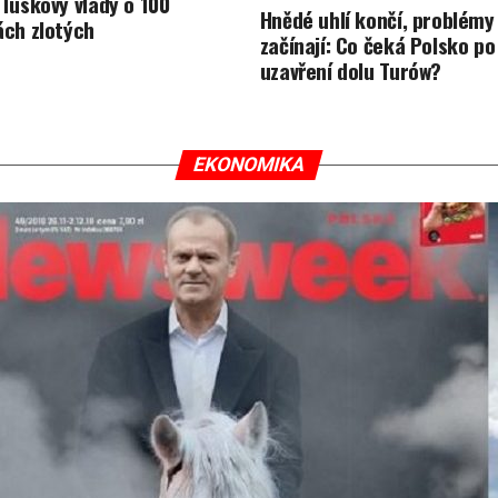
 Tuskovy vlády o 100
Hnědé uhlí končí, problémy
ách zlotých
začínají: Co čeká Polsko po
uzavření dolu Turów?
EKONOMIKA