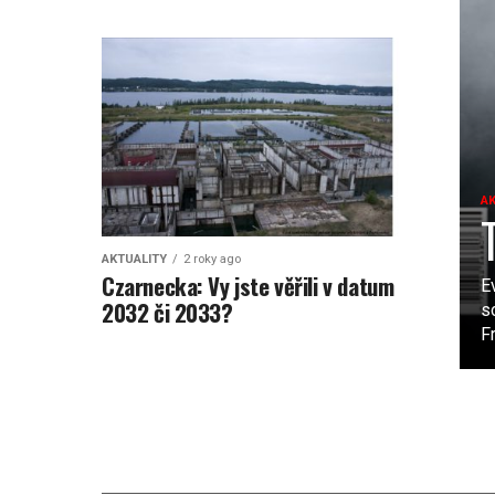
A
AKTUALITY
2 roky ago
Czarnecka: Vy jste věřili v datum
E
2032 či 2033?
s
Fr