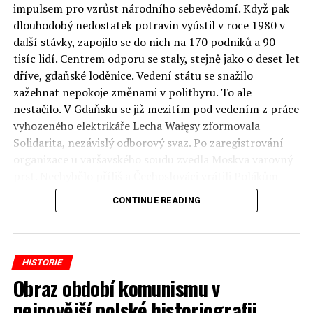
impulsem pro vzrůst národního sebevědomí. Když pak
Téměř šestiletou okupaci se Orlikovi podařilo přežít, po
dlouhodobý nedostatek potravin vyústil v roce 1980 v
válce dostudoval architekturu a tomuto oboru se ve
další stávky, zapojilo se do nich na 170 podniků a 90
svém dalším profesním životě úspěšně věnoval.
tisíc lidí. Centrem odporu se staly, stejně jako o deset let
dříve, gdaňské loděnice. Vedení státu se snažilo
Autor: Radek Folprecht, celý text na
technet.idnes.cz
zažehnat nepokoje změnami v politbyru. To ale
nestačilo. V Gdaňsku se již mezitím pod vedením z práce
RELATED TOPICS:
vyhozeného elektrikáře Lecha Wałęsy zformovala
Solidarita, nezávislý odborový svaz. Po zaregistrování
UP NEXT
My Poláci se obracíme do minulosti
organizace u varšavského soudu zvedla Moskva varovný
prst. Nechybělo příliš a Čechoslováci vrátili Polákům
DON'T MISS
„bratrskou“ pomoc z roku 1968. Tamější armáda by se
Jak Poláci pomohli rozluštit kód Enigmy
CONTINUE READING
ale invazi bránila a Sovětský svaz od intervence nakonec
upustil.
Jaromír Piskoř
Autor: Martin Mrázek, foto: Bruno Barbey, celý text na
HISTORIE
reflex.cz
Obraz období komunismu v
redaktor a editor polskodnes.cz
nejnovější polské historiografii
(Fotogalerie 40 fotografií)