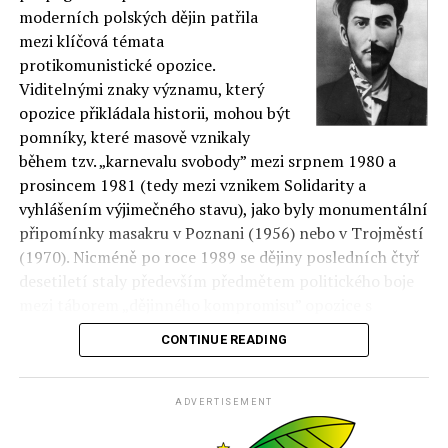
moderních polských dějin patřila
mezi klíčová témata
protikomunistické opozice.
Viditelnými znaky významu, který
opozice přikládala historii, mohou být
pomníky, které masově vznikaly
během tzv. „karnevalu svobody” mezi srpnem 1980 a
prosincem 1981 (tedy mezi vznikem Solidarity a
vyhlášením výjimečného stavu), jako byly monumentální
připomínky masakru v Poznani (1956) nebo v Trojměstí
(1970). Nicméně po roce 1989 se dějiny posledních čtyř
desetiletí staly především předmětem politického boje
mezi táborem „dějinného kompromisu” opozice s
režimem a příznivci „zúčtování s minulostí”.
CONTINUE READING
Zatímco pro ty druhé bylo dosažení maximálního
ADVERTISEMENT
poznání o zločinech a mechanismech fungování režimu
podmínkou budování nového řádu, cílem první strany