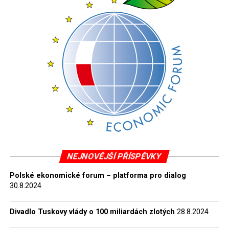
byla relativizace „černo-bílého” obrazu dějin
komunismu, která by zabránila dalšímu vyhrocování
společenského konfliktu a „jitření starých ran”.
Impulzem pro podrobné zkoumání dějin komunismu v
Polsku se tak stalo až v roce 1998 zřízení Institutu
paměti národa – Výboru pro stíhání zločinů proti
polskému národu (Instytut Pamięci Narodowej –
Komisja Ścigania Zbrodni przeciwko Narodowi
Polskiemu, IPN) polským parlamentem. Tato nová
instituce, která svou činnost zahájila de facto v roce
2000, shromáždila značné množství archivních
materiálů, které po sobě zanechaly komunistické
NEJNOVĚJŠÍ PŘÍSPĚVKY
bezpečnostní složky v letech 1944–89. Jsou to
Polské ekonomické forum – platforma pro dialog
především dokumenty Úřadu bezpečnosti (Urząd
30.8.2024
Bezpieczeństwa, UB), Bezpečnostní služby (Służba
Bezpieczeństwa, SB) a vojenské rozvědky i
Divadlo Tuskovy vlády o 100 miliardách zlotých
28.8.2024
kontrarozvědky (Główny Zarząd Informacji Wojska