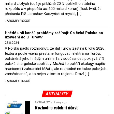
smrti více než 5 000 osob. Z tohoto počtu bylo asi 3 000
miliard zlotých (což je přibližně 20 % polského státního
lidí popraveno. Kromě toho se odhaduje, že během
rozpočtu a v přepočtu asi 600 miliard korun). Tusk tvrdí, že
předseda PiS Jarosław Kaczyński si myslel, […]
partyzánských bojů a pacifikace vesnic podporujících
odbojáře, a také v důsledku zatýkání a
JAROMÍR PISKOŘ
nepředstavitelného mučení, jemuž byli vystaveni zajatí
odbojáři, jejich rodiny i přívrženci, zemřelo nebo bylo
Hnědé uhlí končí, problémy začínají: Co čeká Polsko po
uzavření dolu Turów?
zavražděno přibližně 50 000 lidí. Celkový počet osob
28.8.2024
uvězněných z politických důvodů v letech 1944–56 se
V Polsku padlo rozhodnutí, že důl Turów zastaví k roku 2026
pohybuje okolo 250 000 – mnozí z nich byli lidé
těžbu a podle všeho přestane fungovat i elektrárna Turów,
podporující „prokleté vojáky“ a členové konspiračních
poháněná jeho hnědým uhlím. Ta v současnosti pokrývá 7 %
sítí.
polské energetické spotřeby. Možná to potěší ekology napříč
hranicemi i zahraniční těžaře, ale rozhodně ne tisíce polských
Nakonec museli historici odpovědět také na zásadní
zaměstnanců, a to nejen v tomto regionu. Drazí […]
otázku: Co se v Polsku po roce 1944 vlastně odehrávalo?
JAROMÍR PISKOŘ
Byla to občanská válka? Boj proti novým okupantům?
Protikomunistické povstání? V období nesvobody 1944–
89 razili komunisté výklad, že se jednalo o občanskou
AKTUALITY
válku. Během vědecké konference, která proběhla ve
AKTUALITY
7 roky ago
Varšavě v roce 1997 pod názvem „Občanská válka nebo
Rozhodne volební účast
nová okupace Polska po roce 1944?“, většina historiků i