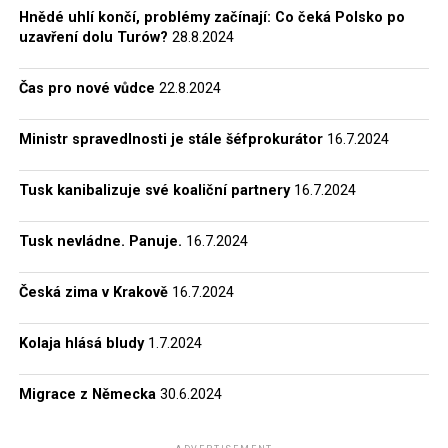
Polskiego – Wojskowa Służba Wewnętrzna a Oddział II
Hnědé uhlí končí, problémy začínají: Co čeká Polsko po
Sztabu Generalnego WP – Zarząd II Sztabu Generalnego
uzavření dolu Turów?
28.8.2024
WP).
Čas pro nové vůdce
22.8.2024
Kromě toho se do archivů IPN dostaly také materiály,
které se týkají polského ozbrojeného
protikomunistického odboje a tzv. demokratické opozice,
Ministr spravedlnosti je stále šéfprokurátor
16.7.2024
jež v Polské lidové republice existovala v letech 1956–89.
Tyto dokumenty mají zcela unikátní historickou
Tusk kanibalizuje své koaliční partnery
16.7.2024
hodnotu. Většinu z nich zabavila komunistická
bezpečnost při operativní a výzvědné činnosti namířené
Tusk nevládne. Panuje.
16.7.2024
proti „podzemním” vojákům a disidentům. Teprve díky
těmto archiváliím (jedná se o více než 90 km spisů!) bylo
Česká zima v Krakově
16.7.2024
možné začít věrohodně zkoumat dějiny komunismu,
dokumentovat zločiny tohoto režimu a posléze
Kolaja hlásá bludy
1.7.2024
formulovat hodnocení období let 1944–89.
Migrace z Německa
30.6.2024
Se značnou jistotou můžeme říci, že historikům se již ve
velké míře podařilo odhalit, zdokumentovat a popsat