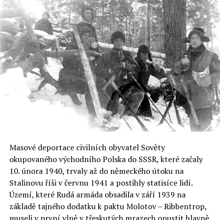
Tančíky eskadron průzkumných tanků jezdeckých brigád
byly zpravidla všechny s kulometnou výzbrojí, ale 71.
obrněná korouhev patřila mezi dvojici výjimek. Měla
devět kulometných TK-3 a čtyři kanonové TKS. A právě
na kanonovém TKS sloužil v září 1939 Edmund Roman
Orlik jako velitel vozidla, druhým členem posádky a
řidičem tančíku byl Bronisław Zakrzewski.
V zářijových hektických dnech se stal Orlik
nejúspěšnějším polským tankistou, často se uvádí, že se
stal vůbec prvním tankovým esem druhé světové války.
Zdroje se liší ve kvantifikaci jeho úspěchů, na svém kontě
Masové deportace civilních obyvatel Sověty
by měl mít deset či třináct zničených německých tanků.
okupovaného východního Polska do SSSR, které začaly
V každém případě je však korektnější klasifikovat ty
10. února 1940, trvaly až do německého útoku na
tanky jako vyřazené z boje, neboť z celkových téměř
Stalinovu říši v červnu 1941 a postihly statisíce lidí.
sedmi stovek v Polsku ztracených německých tanků jich
Území, které Rudá armáda obsadila v září 1939 na
bylo následně více než čtyři sta opraveno a opět
základě tajného dodatku k paktu Molotov – Ribbentrop,
uvedeno do služby.
museli v první vlně v třeskutých mrazech opustit hlavně