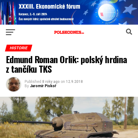
HISTORIE
Edmund Roman Orlik: polský hrdina
z tančíku TKS
Published
8 roky ago
on
12.9.2018
By
Jaromír Piskoř