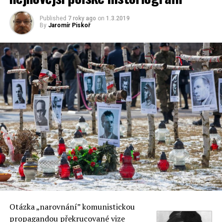
Published
7 roky ago
on
1.3.2019
By
Jaromír Piskoř
Otázka „narovnání” komunistickou
propagandou překrucované vize