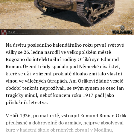
Na úsvitu posledního kalendářního roku první světové
války se 26. ledna narodil ve velkopolském městě
Rogozno do intelektuální rodiny Orliků syn Edmund
Roman. Území tehdy spadalo pod Německé císařství,
které se už i v zázemí proklatě dlouho zmítalo vlastní
vinou ve válečných útrapách. Ani Orlikovi žádné veselé
období tenkrát neprožívali, se svým synem se otec Jan
tragicky minul, neboť koncem roku 1917 padl jako
příslušník letectva.
V září 1936, po maturitě, vstoupil Edmund Roman Orlik
předčasně a dobrovolně do armády, nejprve absolvoval
kurz v kadetní škole obrněných zbraní v Modlinu,