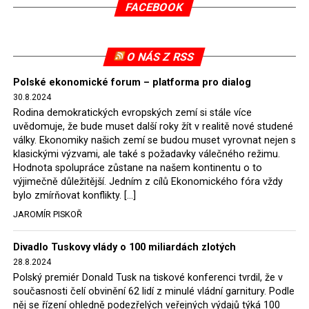
Wnukem má téměř 600 stran a stala se mimořádnou
FACEBOOK
vědeckou i vzdělávací událostí. Vyplnila mezeru, kterou
roky představovaly nepopsané příběhy nezlomných
„podzemích” bojovníků za nezávislost – těch, kteří se
O NÁS Z RSS
postavili bolševismu v první fázi sovětizace Polska. Tato
Polské ekonomické forum – platforma pro dialog
publikace se stala absolutním bestsellerem a na
30.8.2024
polském knižním trhu je prakticky nesehnatelná.
Rodina demokratických evropských zemí si stále více
uvědomuje, že bude muset další roky žít v realitě nové studené
Během zkoumání dějin protikomunistického odboje
války. Ekonomiky našich zemí se budou muset vyrovnat nejen s
vyvstalo mnoho otázek. Badatelé museli sečíst ty, kteří
klasickými výzvami, ale také s požadavky válečného režimu.
se aktivně účastnili vojenských aktivit, padli v bojích
Hodnota spolupráce zůstane na našem kontinentu o to
výjimečně důležitější. Jedním z cílů Ekonomického fóra vždy
nebo byli povražděni ve věznicích, a také odhadnout
bylo zmírňovat konflikty. […]
počet lidí, kteří těmto bojovníkům poskytovali pomoc a
JAROMÍR PISKOŘ
podporu. Byli to především rolníci a drobná šlechta.
(1)
Divadlo Tuskovy vlády o 100 miliardách zlotých
Podle dosavadních závěrů a zatím neúplných součtů
28.8.2024
bylo v prvních deseti letech, kdy se v Polsku (za vydatné
Polský premiér Donald Tusk na tiskové konferenci tvrdil, že v
pomoci Rudé armády a sovětského teroru) moci ujímali
současnosti čelí obvinění 62 lidí z minulé vládní garnitury. Podle
komunisté, z politických důvodů odsouzeno k trestu
něj se řízení ohledně podezřelých veřejných výdajů týká 100