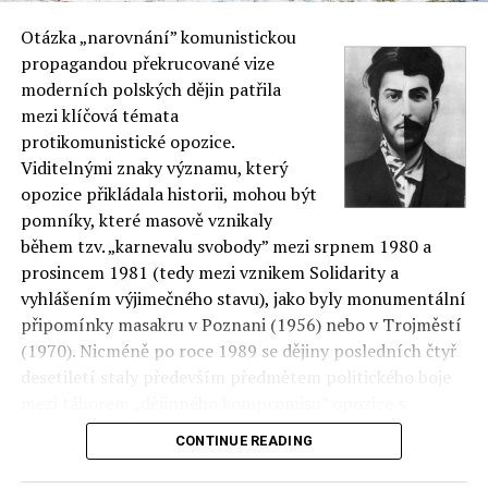
Otázka „narovnání” komunistickou
propagandou překrucované vize
moderních polských dějin patřila
mezi klíčová témata
protikomunistické opozice.
Viditelnými znaky významu, který
opozice přikládala historii, mohou být
pomníky, které masově vznikaly
během tzv. „karnevalu svobody” mezi srpnem 1980 a
prosincem 1981 (tedy mezi vznikem Solidarity a
vyhlášením výjimečného stavu), jako byly monumentální
připomínky masakru v Poznani (1956) nebo v Trojměstí
(1970). Nicméně po roce 1989 se dějiny posledních čtyř
desetiletí staly především předmětem politického boje
mezi táborem „dějinného kompromisu” opozice s
režimem a příznivci „zúčtování s minulostí”.
CONTINUE READING