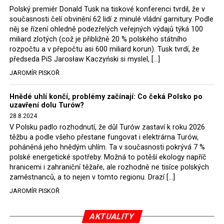
bylo v prvních deseti letech, kdy se v Polsku (za vydatné
Polský premiér Donald Tusk na tiskové konferenci tvrdil, že v
pomoci Rudé armády a sovětského teroru) moci ujímali
současnosti čelí obvinění 62 lidí z minulé vládní garnitury. Podle
komunisté, z politických důvodů odsouzeno k trestu
něj se řízení ohledně podezřelých veřejných výdajů týká 100
smrti více než 5 000 osob. Z tohoto počtu bylo asi 3 000
miliard zlotých (což je přibližně 20 % polského státního
lidí popraveno. Kromě toho se odhaduje, že během
rozpočtu a v přepočtu asi 600 miliard korun). Tusk tvrdí, že
předseda PiS Jarosław Kaczyński si myslel, […]
partyzánských bojů a pacifikace vesnic podporujících
odbojáře, a také v důsledku zatýkání a
JAROMÍR PISKOŘ
nepředstavitelného mučení, jemuž byli vystaveni zajatí
odbojáři, jejich rodiny i přívrženci, zemřelo nebo bylo
Hnědé uhlí končí, problémy začínají: Co čeká Polsko po
uzavření dolu Turów?
zavražděno přibližně 50 000 lidí. Celkový počet osob
28.8.2024
uvězněných z politických důvodů v letech 1944–56 se
V Polsku padlo rozhodnutí, že důl Turów zastaví k roku 2026
pohybuje okolo 250 000 – mnozí z nich byli lidé
těžbu a podle všeho přestane fungovat i elektrárna Turów,
podporující „prokleté vojáky“ a členové konspiračních
poháněná jeho hnědým uhlím. Ta v současnosti pokrývá 7 %
sítí.
polské energetické spotřeby. Možná to potěší ekology napříč
hranicemi i zahraniční těžaře, ale rozhodně ne tisíce polských
Nakonec museli historici odpovědět také na zásadní
zaměstnanců, a to nejen v tomto regionu. Drazí […]
otázku: Co se v Polsku po roce 1944 vlastně odehrávalo?
JAROMÍR PISKOŘ
Byla to občanská válka? Boj proti novým okupantům?
Protikomunistické povstání? V období nesvobody 1944–
89 razili komunisté výklad, že se jednalo o občanskou
AKTUALITY