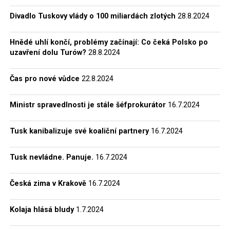
Bezpieczeństwa, SB) a vojenské rozvědky i
Divadlo Tuskovy vlády o 100 miliardách zlotých
28.8.2024
kontrarozvědky (Główny Zarząd Informacji Wojska
Polskiego – Wojskowa Służba Wewnętrzna a Oddział II
Hnědé uhlí končí, problémy začínají: Co čeká Polsko po
Sztabu Generalnego WP – Zarząd II Sztabu Generalnego
uzavření dolu Turów?
28.8.2024
WP).
Čas pro nové vůdce
22.8.2024
Kromě toho se do archivů IPN dostaly také materiály,
které se týkají polského ozbrojeného
protikomunistického odboje a tzv. demokratické opozice,
Ministr spravedlnosti je stále šéfprokurátor
16.7.2024
jež v Polské lidové republice existovala v letech 1956–89.
Tyto dokumenty mají zcela unikátní historickou
Tusk kanibalizuje své koaliční partnery
16.7.2024
hodnotu. Většinu z nich zabavila komunistická
bezpečnost při operativní a výzvědné činnosti namířené
Tusk nevládne. Panuje.
16.7.2024
proti „podzemním” vojákům a disidentům. Teprve díky
těmto archiváliím (jedná se o více než 90 km spisů!) bylo
Česká zima v Krakově
16.7.2024
možné začít věrohodně zkoumat dějiny komunismu,
dokumentovat zločiny tohoto režimu a posléze
Kolaja hlásá bludy
1.7.2024
formulovat hodnocení období let 1944–89.