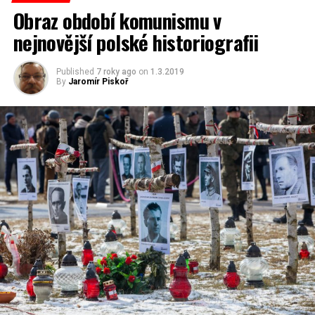
reflex.cz
Obraz období komunismu v
nejnovější polské historiografii
(Fotogalerie 40 fotografií)
Published
7 roky ago
on
1.3.2019
By
Jaromír Piskoř