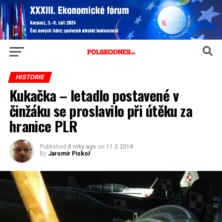
HISTORIE
Kukačka – letadlo postavené v
činžáku se proslavilo při útěku za
hranice PLR
Published
8 roky ago
on
11.3.2018
By
Jaromír Piskoř