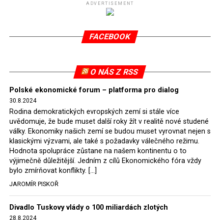
Niepodległościowego 1944–1956
(Atlas polského
ADVERTISEMENT
odbojového hnutí za nezávislost 1944–1956) vydaný v
roce 2007. Tato monografie redigovaná prof. Rafałem
Wnukem má téměř 600 stran a stala se mimořádnou
FACEBOOK
vědeckou i vzdělávací událostí. Vyplnila mezeru, kterou
roky představovaly nepopsané příběhy nezlomných
„podzemích” bojovníků za nezávislost – těch, kteří se
O NÁS Z RSS
postavili bolševismu v první fázi sovětizace Polska. Tato
Polské ekonomické forum – platforma pro dialog
publikace se stala absolutním bestsellerem a na
30.8.2024
polském knižním trhu je prakticky nesehnatelná.
Rodina demokratických evropských zemí si stále více
uvědomuje, že bude muset další roky žít v realitě nové studené
Během zkoumání dějin protikomunistického odboje
války. Ekonomiky našich zemí se budou muset vyrovnat nejen s
vyvstalo mnoho otázek. Badatelé museli sečíst ty, kteří
klasickými výzvami, ale také s požadavky válečného režimu.
se aktivně účastnili vojenských aktivit, padli v bojích
Hodnota spolupráce zůstane na našem kontinentu o to
výjimečně důležitější. Jedním z cílů Ekonomického fóra vždy
nebo byli povražděni ve věznicích, a také odhadnout
bylo zmírňovat konflikty. […]
počet lidí, kteří těmto bojovníkům poskytovali pomoc a
JAROMÍR PISKOŘ
podporu. Byli to především rolníci a drobná šlechta.
(1)
Divadlo Tuskovy vlády o 100 miliardách zlotých
Podle dosavadních závěrů a zatím neúplných součtů
28.8.2024