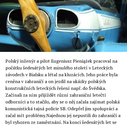
Polský inženýr a pilot Eugeniusz Pieniążek pracoval na
počátku šedesátých let minulého století v Leteckých
závodech v Bialsku a létal na kluzácích. Jeho práce byla
ceněna v zahraničí a on jezdil na ukázky polských
konstrukčních leteckých řešení např. do Švédska.
Začínali za ním přijíždět různí zahraniční letečtí
odborníci a to stačilo, aby se o něj začala zajímat polská
komunistická tajná policie SB. Odepřel jim spolupráci a
začal mít problémy.Najednou jej nepustili do zahraničí a
byl vyhozen ze zaměstnání. Na konci šedesátých let se