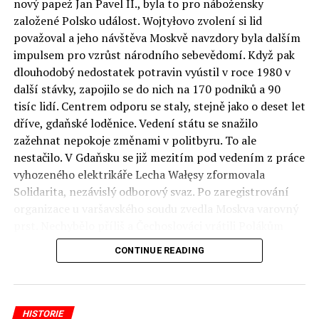
nový papež Jan Pavel II., byla to pro nábožensky
založené Polsko událost. Wojtyłovo zvolení si lid
považoval a jeho návštěva Moskvě navzdory byla dalším
impulsem pro vzrůst národního sebevědomí. Když pak
dlouhodobý nedostatek potravin vyústil v roce 1980 v
další stávky, zapojilo se do nich na 170 podniků a 90
tisíc lidí. Centrem odporu se staly, stejně jako o deset let
dříve, gdaňské loděnice. Vedení státu se snažilo
zažehnat nepokoje změnami v politbyru. To ale
nestačilo. V Gdaňsku se již mezitím pod vedením z práce
vyhozeného elektrikáře Lecha Wałęsy zformovala
Solidarita, nezávislý odborový svaz. Po zaregistrování
organizace u varšavského soudu zvedla Moskva varovný
prst. Nechybělo příliš a Čechoslováci vrátili Polákům
„bratrskou“ pomoc z roku 1968. Tamější armáda by se
CONTINUE READING
ale invazi bránila a Sovětský svaz od intervence nakonec
upustil.
Autor: Martin Mrázek, foto: Bruno Barbey, celý text na
HISTORIE