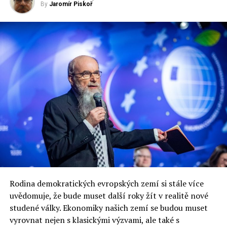
By
Jaromír Piskoř
Schetyna tedy od předpokládané široké koalice musel
ustoupit, ale protože mu vnitřní průzkumy ukázaly, že
kandidování pod samostatnou značkou Občanské
platformy je pro Občanskou platformu už značně
nevýhodné, vytvořil model Koalice občanské, kterou
kromě členů Občanské platformy, pozřelé Nowoczesne,
feministické Inicjatywy Polske, mají tvořit nestraníci či
osobnosti z komunální politiky a nevládních organizací.
RELATED TOPICS:
UP NEXT
Proč má PiS podporu poloviny polských voličů?
DON'T MISS
Polská levice vytvořila Lewici
Rodina demokratických evropských zemí si stále více
uvědomuje, že bude muset další roky žít v realitě nové
studené války. Ekonomiky našich zemí se budou muset
Jaromír Piskoř
vyrovnat nejen s klasickými výzvami, ale také s