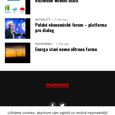
Rozhodne volební účast
dovozu elektřiny už od roku 2027.
Jaromír Piskoř
AKTUALITY
2 roky ago
Polské ekonomické forum – platforma
(psáno pro info.cz)
pro dialog
EKONOMIKA
7 roky ago
Energa staví novou větrnou farmu
Užíváme cookies, abychom vám zajistili co možná nejsnadnější