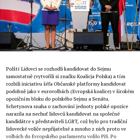
Polští Lidovci se rozhodli kandidovat do Sejmu
samostatně (vytvořili si značku Koalicja Polska) a tím
rozbili iniciativu šéfa Občanské platformy kandidovat
podobně jako v eurovolbách (Evropská koalice) v širokém
opozičním bloku do polského Sejmu a Senátu.
Schetynova snaha o zachování jednoty polské opozice
narazila na nechuť lidovců kandidovat na společné
kandidátce s představiteli LGBT, což bylo pro tradiční
lidovecké voliče nepřijatelné a mnoho z nich proto ve
volbách do Evropského parlamentu volilo PiS. Po