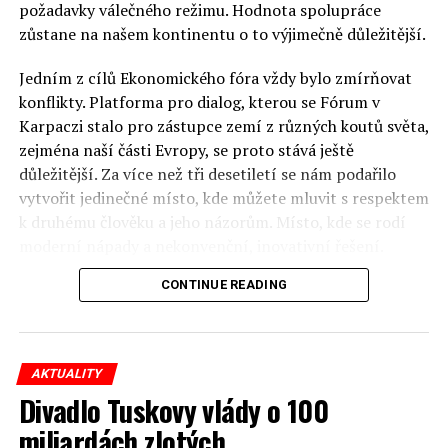
požadavky válečného režimu. Hodnota spolupráce
redaktor a editor polskodnes.cz
zůstane na našem kontinentu o to výjimečně důležitější.
Jedním z cílů Ekonomického fóra vždy bylo zmírňovat
konflikty. Platforma pro dialog, kterou se Fórum v
Karpaczi stalo pro zástupce zemí z různých koutů světa,
zejména naší části Evropy, se proto stává ještě
důležitější. Za více než tři desetiletí se nám podařilo
vytvořit jedinečné místo, kde můžete mluvit s respektem
k druhému člověku a jeho názorům. Místo, kde se rodí
moderní nápady a nekonvenční, inovativní řešení.
CONTINUE READING
Polsko musí mít instituce, jejichž horizont činnosti je
delší než období, ve kterém byl u moci konkrétní
politický tým. Pouze to vám dává šanci skutečně řešit
problémy. Hosty Fóra jsou prezidenti, předsedové vlád,
AKTUALITY
ministři, politici a představitelé samosprávy, prezidenti
Divadlo Tuskovy vlády o 100
korporací, lidé z kultury, renomovaní vědci, novináři a
miliardách zlotých
zástupci nevládních organizací.