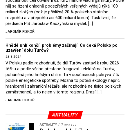
současnosti čelí obvinění 62 lidí z minulé vládní garnitury. Podle
Rozhodnutí polského ministra spravedlnosti jistě potěší
něj se řízení ohledně podezřelých veřejných výdajů týká 100
německé, české a polské ekology, ale i těžaře. Je těžké si
miliard zlotých (což je přibližně 20 % polského státního
rozpočtu a v přepočtu asi 600 miliard korun). Tusk tvrdí, že
představit, že by o takové věci rozhodoval sám ministr
předseda PiS Jarosław Kaczyński si myslel, […]
Bodnar. Musel získat politický souhlas vládnoucí koalice.
JAROMÍR PISKOŘ
Stále jsou totiž platné argumenty Morawieckého vlády,
že důl i elektrárna jsou – kromě zabezpečování cca 7 %
Hnědé uhlí končí, problémy začínají: Co čeká Polsko po
polského energetického mixu – klíčovými podniky, spolu
uzavření dolu Turów?
se svými dceřinými společnostmi zaměstnávají cca pět
28.8.2024
tisíc lidí. Navíc s činností dolu a elektrárny nepřímo
V Polsku padlo rozhodnutí, že důl Turów zastaví k roku 2026
souvisí dalších několik desítek tisíc pracovních míst v
těžbu a podle všeho přestane fungovat i elektrárna Turów,
regionu. Zelená politika ale opět zvítězila.
poháněná jeho hnědým uhlím. Ta v současnosti pokrývá 7 %
polské energetické spotřeby. Možná to potěší ekology napříč
hranicemi i zahraniční těžaře, ale rozhodně ne tisíce polských
Rozhodnutí polského ministra spravedlnosti jistě potěší
zaměstnanců, a to nejen v tomto regionu. Drazí […]
německé, české a polské ekology, kteří žalobu u
JAROMÍR PISKOŘ
správního soudu podali, ale také německé a české
hnědouhelné těžaře, kteří do polské elektrárny budou
možná vozit své hnědé uhlí. ČEZ bude také spokojen –
AKTUALITY
škrtnutím 7 % elektřiny znamená totiž pro Polsko zcela
AKTUALITY
7 roky ago
neplánované a nečekané skokové zvýšení závislosti na