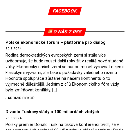
v květnu 2021. Vláda premiéra Morawieckého však
FACEBOOK
tomuto rozhodnutí nevyhověla, proto na žádost
Evropské komise uložil SDEU v září 2021 Polsku denní
pokutu ve výši 500 tisíc eur.
O NÁS Z RSS
Tento trest byl účtován téměř půl roku, až do února
Polské ekonomické forum – platforma pro dialog
2022, než byl tento případ z důvodu uzavření dohody
30.8.2024
Polska s Českou republikou o odstranění příčin sporu o
Rodina demokratických evropských zemí si stále více
důl Turów vymazán z rejstříku tribunálu. Celkem si
uvědomuje, že bude muset další roky žít v realitě nové studené
Polsko nechalo z přiznaných evropských fondů odečíst
války. Ekonomiky našich zemí se budou muset vyrovnat nejen s
asi 70 milionů eur na pokutách a 45 milionů eur
klasickými výzvami, ale také s požadavky válečného režimu.
Hodnota spolupráce zůstane na našem kontinentu o to
zaplatilo jako odškodnění České republice – ale jak důl,
výjimečně důležitější. Jedním z cílů Ekonomického fóra vždy
tak elektrárna nadále fungovaly. Už tehdy zástupci
bylo zmírňovat konflikty. […]
tehdejší opozice a dnes vládnoucí koalice, jako
JAROMÍR PISKOŘ
místopředseda Občanské platformy (PO) Rafał
Trzaskowski nebo lídr Hnutí Polsko 2050 Szymon
Divadlo Tuskovy vlády o 100 miliardách zlotých
Hołownia, přímo řekli, že by se polská vláda měla
28.8.2024
tomuto rozhodnutí podřídit.
Polský premiér Donald Tusk na tiskové konferenci tvrdil, že v