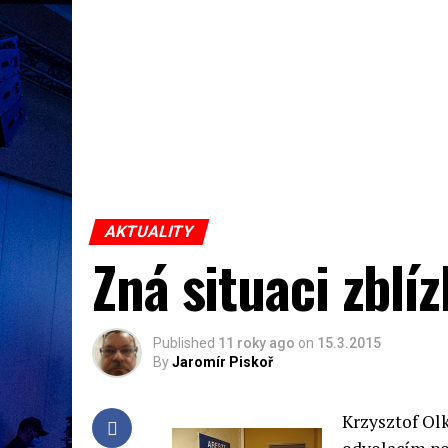
AKTUALITY
Zná situaci zblí
Published
11 roky ago
on
15.3.2015
By
Jaromír Piskoř
Krzysztof Olk