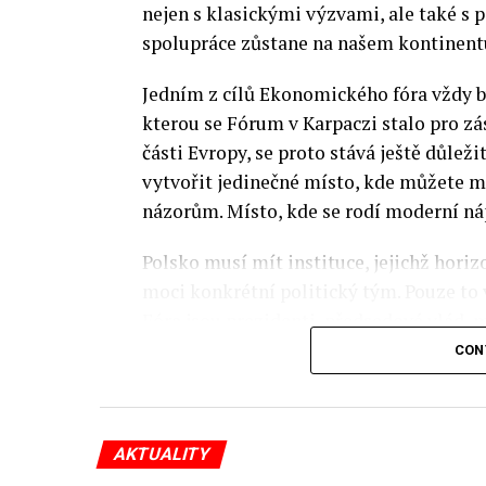
nejen s klasickými výzvami, ale také s
spolupráce zůstane na našem kontinentu
Jedním z cílů Ekonomického fóra vždy by
kterou se Fórum v Karpaczi stalo pro zá
části Evropy, se proto stává ještě důležit
vytvořit jedinečné místo, kde můžete m
názorům. Místo, kde se rodí moderní ná
Polsko musí mít instituce, jejichž horizo
moci konkrétní politický tým. Pouze to
Fóra jsou prezidenti, předsedové vlád, m
prezidenti korporací, lidé z kultury, re
CON
organizací.
Důkladná analýza trendů prováděná odbo
AKTUALITY
umožňuje každoročně připravit obsahov