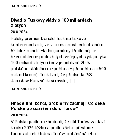
JAROMÍR PISKOŘ
Divadlo Tuskovy vlády o 100 miliardách
zlotých
28.8.2024
Polský premiér Donald Tusk na tiskové
konferenci tvrdil, že v současnosti čelí obvinění
62 lidí z minulé vládní garnitury. Podle něj se
řízení ohledně podezřelých veřejných výdajů týká
100 miliard zlotých (což je přibližně 20 %
polského státního rozpočtu a v přepočtu asi 600
miliard korun). Tusk tvrdí, že předseda PiS
Jarosław Kaczyński si myslel, […]
JAROMÍR PISKOŘ
Hnědé uhlí končí, problémy začínají: Co čeká
Polsko po uzavření dolu Turów?
28.8.2024
V Polsku padlo rozhodnutí, že důl Turów zastaví
k roku 2026 těžbu a podle všeho přestane
fungovat i elektrárna Turów, poháněná jeho