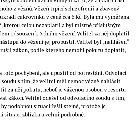
lským soudem uznán vinným za to, že zaplatil část
noho z vězňů. Vězeň trpící schizofrenií a zbavený
 ukradl cukrovinku v ceně cca 6 Kč. Byla mu vyměřena
, kterou celou nezaplatil a byl místně příslušným
em odsouzen k 5 dnům vězení. Velitel za něj doplatil
nástupu do vězení jej propustil. Velitel byl „nahlášen“
rušil zákon, podle kterého nemohl pokutu doplatit,
a toto pochybení, ale upustil od potrestání. Odvolací
 soudu s tím, že velitel měl nemoc vězně nahlásit
it za něj pokutu, neboť je váženou osobou v resortu
at zákon. Velitel odešel od odvolacího soudu s tím,
e by podobnou situaci řešil stejně, protože je
 situaci zblízka a velmi podrobně.