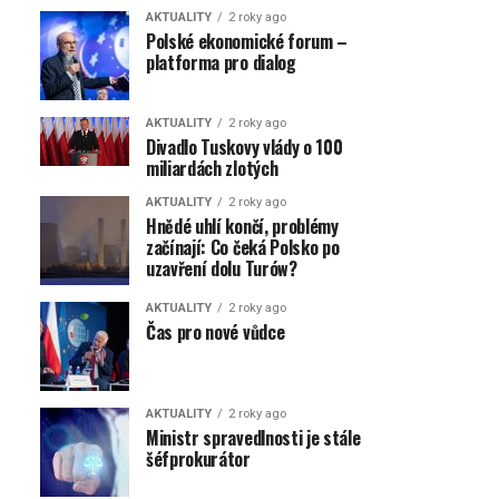
AKTUALITY
2 roky ago
Polské ekonomické forum –
platforma pro dialog
AKTUALITY
2 roky ago
Divadlo Tuskovy vlády o 100
miliardách zlotých
AKTUALITY
2 roky ago
Hnědé uhlí končí, problémy
začínají: Co čeká Polsko po
uzavření dolu Turów?
AKTUALITY
2 roky ago
Čas pro nové vůdce
AKTUALITY
2 roky ago
Ministr spravedlnosti je stále
šéfprokurátor