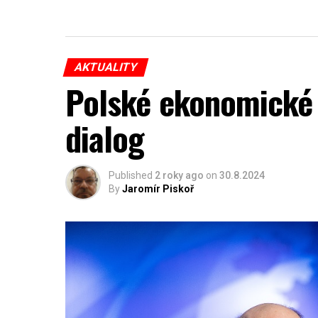
AKTUALITY
Polské ekonomické 
dialog
Published
2 roky ago
on
30.8.2024
By
Jaromír Piskoř