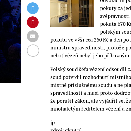
odvolacím po
pokuty za jed
svéprávnosti
pokuta 670 Kč
polským soud
pokutu ve výši cca 250 Kč a den po 
ministru spravedlnosti,
protože po
neboť vězeň nebyl jeho příbuzným.
Polský soud šéfa vězení odsoudil z
soud potvrdil rozhodnutí místního
místně příslušnému soudu a ne plat
spravedlnosti a musí proto dodržov
že porušil zákon, ale vyjádřil se, ž
mnohaletým ředitelem vězení a zná
jp
zdroj:
gk24.pl