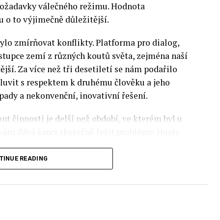
 požadavky válečného režimu. Hodnota
 o to výjimečně důležitější.
lo zmírňovat konflikty. Platforma pro dialog,
stupce zemí z různých koutů světa, zejména naší
ější. Za více než tři desetiletí se nám podařilo
luvit s respektem k druhému člověku a jeho
pady a nekonvenční, inovativní řešení.
nt činnosti je delší než období, ve kterém byl u
 vám dává šanci skutečně řešit problémy. Hosty
inistři, politici a představitelé samosprávy,
nomovaní vědci, novináři a zástupci nevládních
TINUE READING
rníky z Institute of Eastern Studies Foundation
ý program Ekonomického fóra, který se skládá z