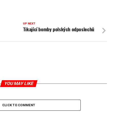
UP NEXT
Tikající bomby polských odposlechů
YOU MAY LIKE
CLICK TO COMMENT