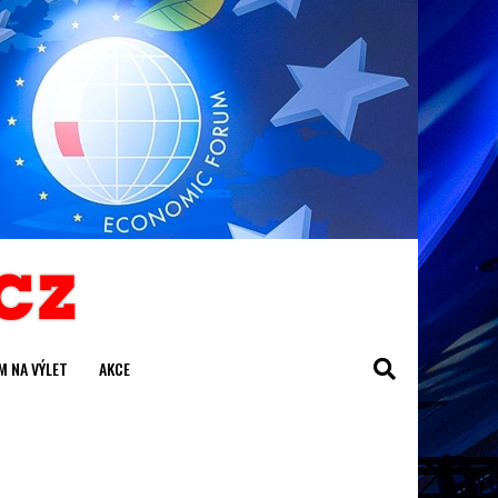
M NA VÝLET
AKCE