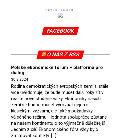
ADVERTISEMENT
FACEBOOK
O NÁS Z RSS
Polské ekonomické forum – platforma pro
dialog
30.8.2024
Rodina demokratických evropských zemí si stále
více uvědomuje, že bude muset další roky žít v
realitě nové studené války. Ekonomiky našich
zemí se budou muset vyrovnat nejen s
klasickými výzvami, ale také s požadavky
válečného režimu. Hodnota spolupráce zůstane
na našem kontinentu o to výjimečně důležitější.
Jedním z cílů Ekonomického fóra vždy bylo
zmírňovat konflikty. […]