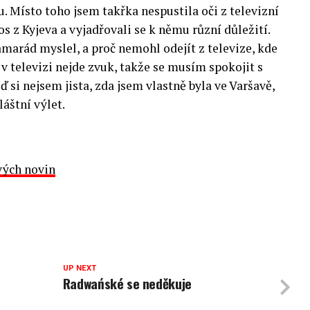
u. Místo toho jsem takřka nespustila oči z televizní
s z Kyjeva a vyjadřovali se k němu různí důležití.
amarád myslel, a proč nemohl odejít z televize, kde
 v televizi nejde zvuk, takže se musím spokojit s
ď si nejsem jista, zda jsem vlastně byla ve Varšavě,
áštní výlet.
vých novin
UP NEXT
Radwańské se neděkuje