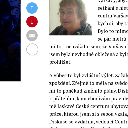
Varšavy, abyc
setkání s his
centru Varšav
bych si, aby 
Bylo to mimo
se pár metrů
mi to – neuvážila jsem, že Varšava l
jsem byla nevhodně oblečená a byla
prohlížet.
A vůbec to byl zvláštní výlet. Začal
zpoždění. Zřejmě to měla na svěd
mi to poněkud změnilo plány. Diskus
k přátelům, kam chodívám pravideln
mě laskavé České centrum ubytoval
práce, kterou jsem si s sebou vzala,
Diskuse se vydařila, vedoucí Centr