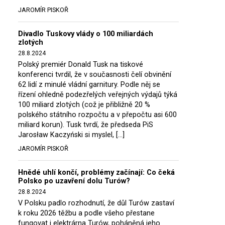
JAROMÍR PISKOŘ
Divadlo Tuskovy vlády o 100 miliardách
zlotých
28.8.2024
Polský premiér Donald Tusk na tiskové
konferenci tvrdil, že v současnosti čelí obvinění
62 lidí z minulé vládní garnitury. Podle něj se
řízení ohledně podezřelých veřejných výdajů týká
100 miliard zlotých (což je přibližně 20 %
polského státního rozpočtu a v přepočtu asi 600
miliard korun). Tusk tvrdí, že předseda PiS
Jarosław Kaczyński si myslel, […]
JAROMÍR PISKOŘ
Hnědé uhlí končí, problémy začínají: Co čeká
Polsko po uzavření dolu Turów?
28.8.2024
V Polsku padlo rozhodnutí, že důl Turów zastaví
k roku 2026 těžbu a podle všeho přestane
fungovat i elektrárna Turów, poháněná jeho