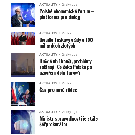
AKTUALITY
2 roky ago
Polské ekonomické forum –
platforma pro dialog
AKTUALITY
2 roky ago
Divadlo Tuskovy vlády o 100
miliardách zlotých
AKTUALITY
2 roky ago
Hnědé uhlí končí, problémy
začínají: Co čeká Polsko po
uzavření dolu Turów?
AKTUALITY
2 roky ago
Čas pro nové vůdce
AKTUALITY
2 roky ago
Ministr spravedlnosti je stále
šéfprokurátor