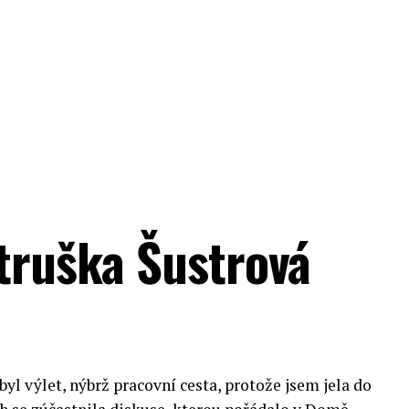
etruška Šustrová
byl výlet, nýbrž pracovní cesta, protože jsem jela do