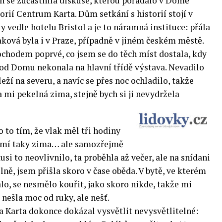
h se zúčastnila diskuse, kterou pořádalo v Domě
torií Centrum Karta. Dům setkání s historií stojí v
y vedle hotelu Bristol a je to náramná instituce: přála
taková byla i v Praze, případně v jiném českém městě.
chodem poprvé, co jsem se do těch míst dostala, kdy
 od Domu nekonala na hlavní třídě výstava. Nevadilo
eží na severu, a navíc se přes noc ochladilo, takže
 mi pekelná zima, stejně bych si ji nevydržela
o to tím, že vlak měl tři hodiny
omí taky zima… ale samozřejmě
i to neovlivnilo, ta proběhla až večer, ale na snídani
ě, jsem přišla skoro v čase oběda. V bytě, ve kterém
o, se nesmělo kouřit, jako skoro nikde, takže mi
 nešla moc od ruky, ale nešť.
a Karta dokonce dokázal vysvětlit nevysvětlitelné: