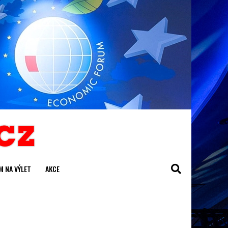
M NA VÝLET
AKCE