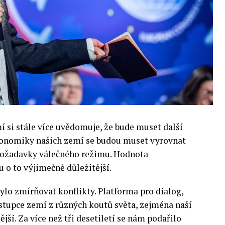
si stále více uvědomuje, že bude muset další
 Ekonomiky našich zemí se budou muset vyrovnat
 požadavky válečného režimu. Hodnota
 o to výjimečně důležitější.
lo zmírňovat konflikty. Platforma pro dialog,
stupce zemí z různých koutů světa, zejména naší
ější. Za více než tři desetiletí se nám podařilo