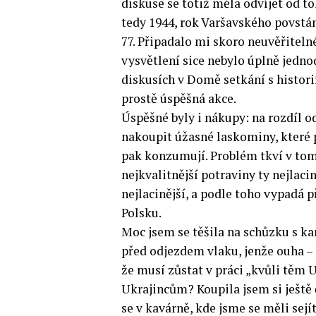
diskuse se totiž měla odvíjet od t
tedy 1944, rok Varšavského povstán
77. Připadalo mi skoro neuvěřiteln
vysvětlení sice nebylo úplně jednod
diskusích v Domě setkání s historií
prostě úspěšná akce.
Úspěšné byly i nákupy: na rozdíl od
nakoupit úžasné laskominy, které 
pak konzumují. Problém tkví v tom,
nejkvalitnější potraviny ty nejlaci
nejlacinější, a podle toho vypadá př
Polsku.
Moc jsem se těšila na schůzku s k
před odjezdem vlaku, jenže ouha 
že musí zůstat v práci „kvůli těm U
Ukrajincům? Koupila jsem si ještě 
se v kavárně, kde jsme se měli sejít