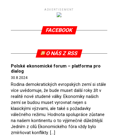
ADVERTISEMENT
FACEBOOK
O NÁS Z RSS
Polské ekonomické forum – platforma pro
dialog
30.8.2024
Rodina demokratických evropských zemí si stále
více uvědomuje, že bude muset další roky žít v
realitě nové studené války. Ekonomiky našich
zemí se budou muset vyrovnat nejen s
klasickými výzvami, ale také s požadavky
válečného režimu. Hodnota spolupráce zůstane
na našem kontinentu o to výjimečně důležitější.
Jedním z cílů Ekonomického fóra vždy bylo
zmírňovat konflikty. […]