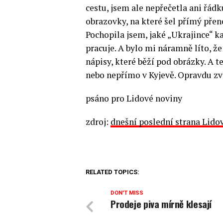
cestu, jsem ale nepřečetla ani řádk
obrazovky, na které šel přímý přeno
Pochopila jsem, jaké „Ukrajince“ k
pracuje. A bylo mi náramně líto, že
nápisy, které běží pod obrázky. A te
nebo nepřímo v Kyjevě. Opravdu zvl
psáno pro Lidové noviny
zdroj:
dnešní poslední strana Lido
RELATED TOPICS:
DON'T MISS
Prodeje piva mírně klesají