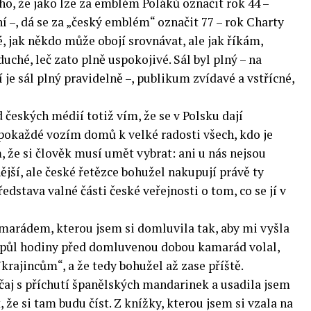
oho, že jako lze za emblém Poláků označit rok 44 –
í –, dá se za „český emblém“ označit 77 – rok Charty
é, jak někdo může obojí srovnávat, ale jak říkám,
uché, leč zato plně uspokojivé. Sál byl plný – na
 je sál plný pravidelně –, publikum zvídavé a vstřícné,
 českých médií totiž vím, že se v Polsku dají
pokaždé vozím domů k velké radosti všech, kdo je
 že si člověk musí umět vybrat: ani u nás nejsou
nější, ale české řetězce bohužel nakupují právě ty
edstava valné části české veřejnosti o tom, co se jí v
amarádem, kterou jsem si domluvila tak, aby mi vyšla
– půl hodiny před domluvenou dobou kamarád volal,
krajincům“, a že tedy bohužel až zase příště.
čaj s příchutí španělských mandarinek a usadila jsem
, že si tam budu číst. Z knížky, kterou jsem si vzala na