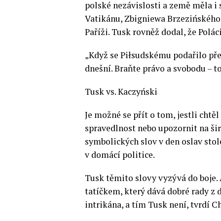
polské nezávislosti a země měla i s
Vatikánu, Zbigniewa Brzezińského 
Paříži. Tusk rovněž dodal, že Polác
„Když se Piłsudskému podařilo přem
dnešní. Braňte právo a svobodu – to
Tusk vs. Kaczyński
Je možné se přít o tom, jestli cht
spravedlnost nebo upozornit na širš
symbolických slov v den oslav stol
v domácí politice.
Tusk těmito slovy vyzývá do boje. 
tatíčkem, který dává dobré rady z 
intrikána, a tím Tusk není, tvrdí 