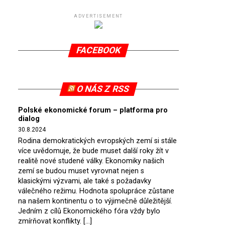
ADVERTISEMENT
FACEBOOK
O NÁS Z RSS
Polské ekonomické forum – platforma pro
dialog
30.8.2024
Rodina demokratických evropských zemí si stále
více uvědomuje, že bude muset další roky žít v
realitě nové studené války. Ekonomiky našich
zemí se budou muset vyrovnat nejen s
klasickými výzvami, ale také s požadavky
válečného režimu. Hodnota spolupráce zůstane
na našem kontinentu o to výjimečně důležitější.
Jedním z cílů Ekonomického fóra vždy bylo
zmírňovat konflikty. […]