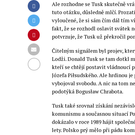
Ale rozhodne se Tusk skutečně vrát
tuto otázku, důsledně mlčí. Prozat
vyloučené, že si sám čím dál tím v
fakt, že se rozhodl oslavit svátek 
potvrzuje, že Tusk už překročil p
Čitelným signálem byl projev, kte
Lodži. Donald Tusk se tam dotkl m
kteří se chtějí postavit vládnoucí p
Józefa Piłsudského. Ale hrdinou je 
vybojoval svobodu. A nic na tom ne
podotýká Bogusław Chrabota.
Tusk také srovnal získání nezávisl
komunismu a současnou situací Pol
dokázalo v roce 1989 hájit společné
lety. Polsko prý mělo při pádu ko