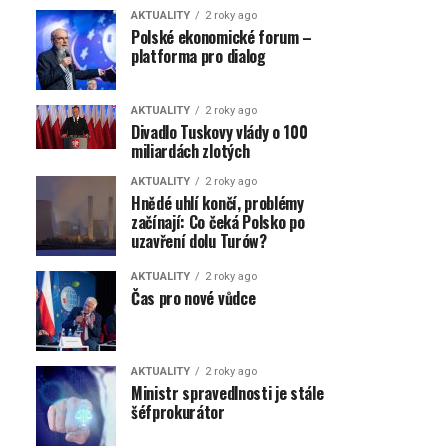
AKTUALITY
2 roky ago
Polské ekonomické forum –
platforma pro dialog
AKTUALITY
2 roky ago
Divadlo Tuskovy vlády o 100
miliardách zlotých
AKTUALITY
2 roky ago
Hnědé uhlí končí, problémy
začínají: Co čeká Polsko po
uzavření dolu Turów?
AKTUALITY
2 roky ago
Čas pro nové vůdce
AKTUALITY
2 roky ago
Ministr spravedlnosti je stále
šéfprokurátor