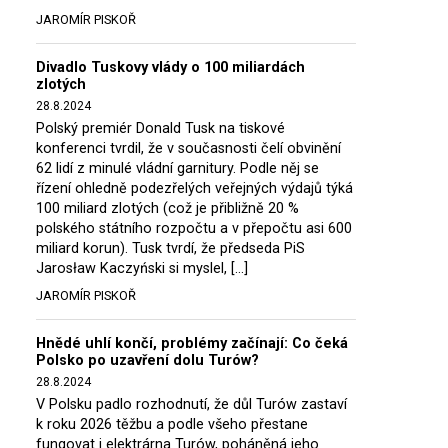
JAROMÍR PISKOŘ
Divadlo Tuskovy vlády o 100 miliardách
zlotých
28.8.2024
Polský premiér Donald Tusk na tiskové
konferenci tvrdil, že v současnosti čelí obvinění
62 lidí z minulé vládní garnitury. Podle něj se
řízení ohledně podezřelých veřejných výdajů týká
100 miliard zlotých (což je přibližně 20 %
polského státního rozpočtu a v přepočtu asi 600
miliard korun). Tusk tvrdí, že předseda PiS
Jarosław Kaczyński si myslel, […]
JAROMÍR PISKOŘ
Hnědé uhlí končí, problémy začínají: Co čeká
Polsko po uzavření dolu Turów?
28.8.2024
V Polsku padlo rozhodnutí, že důl Turów zastaví
k roku 2026 těžbu a podle všeho přestane
fungovat i elektrárna Turów, poháněná jeho