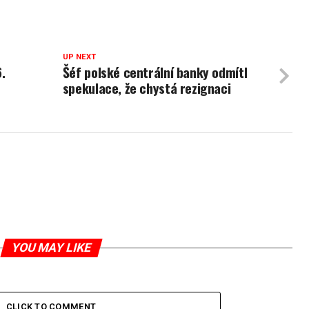
UP NEXT
.
Šéf polské centrální banky odmítl
spekulace, že chystá rezignaci
YOU MAY LIKE
CLICK TO COMMENT