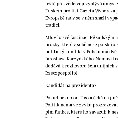
Ještě přesvědčivěji vyplývá úmysl v
Tuskem pro list Gazeta Wyborcza p
Evropské rady se v něm snaží vypada
tradici.
Mluví o své fascinaci Piłsudským a
hrozby, které v sobě nese polská x
politický konflikt v Polsku má dvě
Jarosława Kaczyńského. Nemusí trvat
dodává k rozhovoru šéfa unijních
Rzeczpospolitě.
Kandidát na prezidenta?
Pokud někdo od Tuska čeká na jiné,
Politik nemá ve zvyku prozrazovat s
plní funkce, které ho zavazují k ne