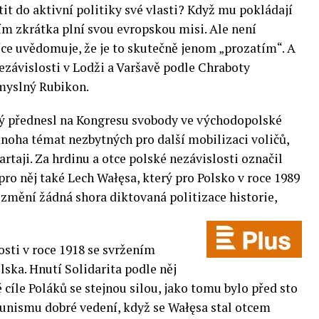
it do aktivní politiky své vlasti? Když mu pokládají
ím zkrátka plní svou evropskou misi. Ale není
íce uvědomuje, že je to skutečně jenom „prozatím“. A
nezávislosti v Lodži a Varšavě podle Chraboty
omyslný Rubikon.
rý přednesl na Kongresu svobody ve východopolské
noha témat nezbytných pro další mobilizaci voličů,
artaji. Za hrdinu a otce polské nezávislosti označil
pro něj také Lech Wałęsa, který pro Polsko v roce 1989
změní žádná shora diktovaná politizace historie,
osti v roce 1918 se svržením
ska. Hnutí Solidarita podle něj
 cíle Poláků se stejnou silou, jako tomu bylo před sto
munismu dobré vedení, když se Wałęsa stal otcem