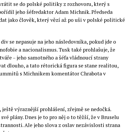
rátit se do polské politiky z rozhovoru, který s
ořídil jeho šéfredaktor Adam Michnik. Předseda
t jako člověk, který vězí až po uši v polské politické
 div se nepasuje na jeho následovníka, pokud jde o
enofobie a nacionalismus. Tusk také prohlašuje, že
 tváře – jeho samotného a šéfa vládnoucí strany
 dlouho, a tato rétorická figura se stane realitou,
 summitů s Michnikem komentátor Chrabota v
 ještě výraznější prohlášení, zřejmě se nedočká.
vé plány. Dnes je to pro něj o to těžší, že v Bruselu
strannosti. Ale jeho slova z oslav nezávislosti strana