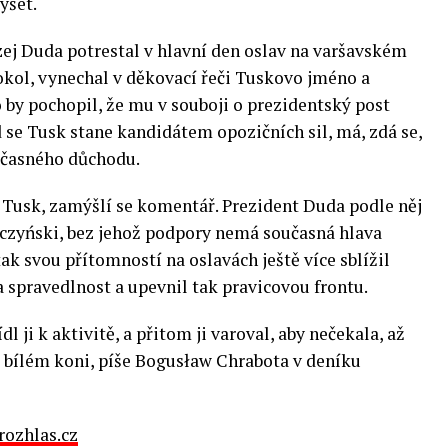
yšet.
zej Duda potrestal v hlavní den oslav na varšavském
okol, vynechal v děkovací řeči Tuskovo jméno a
o by pochopil, že mu v souboji o prezidentský post
 se Tusk stane kandidátem opozičních sil, má, zdá se,
dčasného důchodu.
Tusk, zamýšlí se komentář. Prezident Duda podle něj
czyński, bez jehož podpory nemá současná hlava
ak svou přítomností na oslavách ještě více sblížil
a spravedlnost a upevnil tak pravicovou frontu.
dl ji k aktivitě, a přitom ji varoval, aby nečekala, až
a bílém koni, píše Bogusław Chrabota v deníku
rozhlas.cz