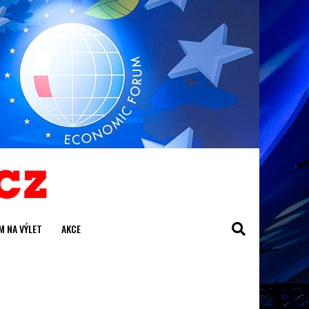
M NA VÝLET
AKCE