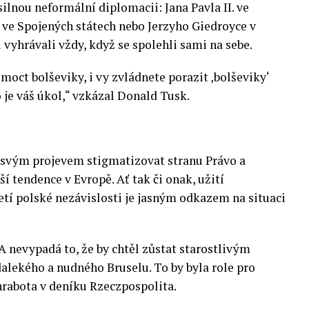
ilnou neformální diplomacii: Jana Pavla II. ve
ve Spojených státech nebo Jerzyho Giedroyce v
i vyhrávali vždy, když se spolehli sami na sebe.
oct bolševiky, i vy zvládnete porazit ‚bolševiky‘
 je váš úkol,“ vzkázal Donald Tusk.
ěl svým projevem stigmatizovat stranu Právo a
í tendence v Evropě. Ať tak či onak, užití
etí polské nezávislosti je jasným odkazem na situaci
A nevypadá to, že by chtěl zůstat starostlivým
dalekého a nudného Bruselu. To by byla role pro
Chrabota v deníku Rzeczpospolita.