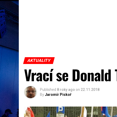
AKTUALITY
Vrací se Donald 
Published
8 roky ago
on
22.11.2018
By
Jaromír Piskoř