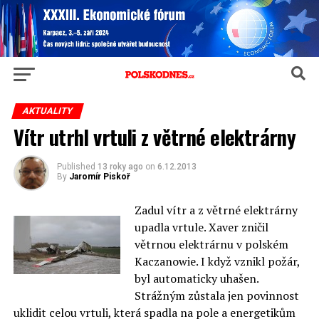
AKTUALITY
Vítr utrhl vrtuli z větrné elektrárny
Published
13 roky ago
on
6.12.2013
By
Jaromír Piskoř
Zadul vítr a z větrné elektrárny
upadla vrtule. Xaver zničil
větrnou elektrárnu v polském
Kaczanowie. I když vznikl požár,
byl automaticky uhašen.
Strážným zůstala jen povinnost
uklidit celou vrtuli, která spadla na pole a energetikům