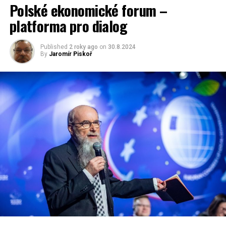
Polské ekonomické forum –
platforma pro dialog
Published
2 roky ago
on
30.8.2024
By
Jaromír Piskoř
RELATED TOPICS:
UP NEXT
Společně pro Polsko Jarosława Gowina
DON'T MISS
Krize nejvíce udeřila na mladé lidi
Jaromír Piskoř
redaktor a editor polskodnes.cz