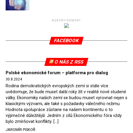
Připomeňme, že ukončení těžby hnědého uhlí pro
elektrárnu Turów nařídil Soudní dvůr Evropské unie
(SDEU) v souvislosti se stížnostmi českých samospráv
ADVERTISEMENT
verdiktem španělské soudkyně Rosario Silva de Lapureta
v květnu 2021. Vláda premiéra Morawieckého však
FACEBOOK
tomuto rozhodnutí nevyhověla, proto na žádost
Evropské komise uložil SDEU v září 2021 Polsku denní
pokutu ve výši 500 tisíc eur.
O NÁS Z RSS
Tento trest byl účtován téměř půl roku, až do února
Polské ekonomické forum – platforma pro dialog
2022, než byl tento případ z důvodu uzavření dohody
30.8.2024
Polska s Českou republikou o odstranění příčin sporu o
Rodina demokratických evropských zemí si stále více
důl Turów vymazán z rejstříku tribunálu. Celkem si
uvědomuje, že bude muset další roky žít v realitě nové studené
Polsko nechalo z přiznaných evropských fondů odečíst
války. Ekonomiky našich zemí se budou muset vyrovnat nejen s
asi 70 milionů eur na pokutách a 45 milionů eur
klasickými výzvami, ale také s požadavky válečného režimu.
Hodnota spolupráce zůstane na našem kontinentu o to
zaplatilo jako odškodnění České republice – ale jak důl,
výjimečně důležitější. Jedním z cílů Ekonomického fóra vždy
tak elektrárna nadále fungovaly. Už tehdy zástupci
bylo zmírňovat konflikty. […]
tehdejší opozice a dnes vládnoucí koalice, jako
JAROMÍR PISKOŘ
místopředseda Občanské platformy (PO) Rafał