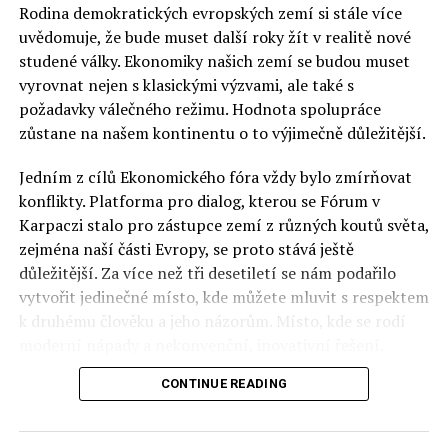
Rodina demokratických evropských zemí si stále více
uvědomuje, že bude muset další roky žít v realitě nové
studené války. Ekonomiky našich zemí se budou muset
vyrovnat nejen s klasickými výzvami, ale také s
požadavky válečného režimu. Hodnota spolupráce
zůstane na našem kontinentu o to výjimečně důležitější.
Jedním z cílů Ekonomického fóra vždy bylo zmírňovat
konflikty. Platforma pro dialog, kterou se Fórum v
Karpaczi stalo pro zástupce zemí z různých koutů světa,
zejména naší části Evropy, se proto stává ještě
důležitější. Za více než tři desetiletí se nám podařilo
vytvořit jedinečné místo, kde můžete mluvit s respektem
k druhému člověku a jeho názorům. Místo, kde se rodí
moderní nápady a nekonvenční, inovativní řešení.
CONTINUE READING
Polsko musí mít instituce, jejichž horizont činnosti je
delší než období, ve kterém byl u moci konkrétní
politický tým. Pouze to vám dává šanci skutečně řešit