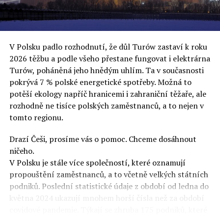
uvěří a nebudou se ptát na podrobnosti,“ řekl Rafał
Ziemkiewicz, redaktor týdeníku Do Rzeczy a ironicky
dodal: „Když se nynějšímu vedení státního hřebčince
podařilo prodat na aukci 10 plemenných koní za 600
V Polsku padlo rozhodnutí, že důl Turów zastaví k roku
000 euro, bylo to provládními médii oslavované jako
2026 těžbu a podle všeho přestane fungovat i elektrárna
velký úspěch. Za vlády PiS se 14 koní prodalo za 2,5
Turów, poháněná jeho hnědým uhlím. Ta v současnosti
milionu euro, což bylo stejnou mediální partou
pokrývá 7 % polské energetické spotřeby. Možná to
komentováno jako konec polského chovu koní. Ve vidění
potěší ekology napříč hranicemi i zahraniční těžaře, ale
kontrolorů činnosti PiS ale určitě šlo při prodeji koní o
rozhodně ne tisíce polských zaměstnanců, a to nejen v
praní peněz či jinou nelegální činnost.“
tomto regionu.
Tuskova čísla jsou ale ujetá i jinde, pokračoval
Ziemkiewicz. „Ve vládní aféře PiS kolem vydávání víz
Drazí Češi, prosíme vás o pomoc. Chceme dosáhnout
Tusk tvrdil, že za vlády dnešní opozice se nelegálně
ničeho.
prodalo 600 000 víz do Polska. Byla na to dokonce
V Polsku je stále více společností, které oznamují
vytvořena parlamentní vyšetřovací komise, která přišla
propouštění zaměstnanců, a to včetně velkých státních
ale pouze na to, že 220 víz do Polska bylo
podniků. Poslední statistické údaje z období od ledna do
prostřednictvím úplatků uspíšeno, tedy že víza byla
května 2024 ukazují mnohem horší čísla než za období
vydána přednostně. Ptá se dnes někdo Tuska, kam se
covidové pandemie. Týkají se zhruba 175 podniků, které
podělo oněch 599 780 uplacených víz? Nikdo se už