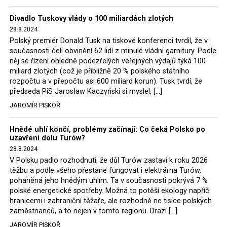
Trzaskowski nebo lídr Hnutí Polsko 2050 Szymon
Divadlo Tuskovy vlády o 100 miliardách zlotých
Hołownia, přímo řekli, že by se polská vláda měla
28.8.2024
tomuto rozhodnutí podřídit.
Polský premiér Donald Tusk na tiskové konferenci tvrdil, že v
současnosti čelí obvinění 62 lidí z minulé vládní garnitury. Podle
Rozhodnutí polského ministra spravedlnosti jistě potěší
něj se řízení ohledně podezřelých veřejných výdajů týká 100
německé, české a polské ekology, ale i těžaře. Je těžké si
miliard zlotých (což je přibližně 20 % polského státního
rozpočtu a v přepočtu asi 600 miliard korun). Tusk tvrdí, že
představit, že by o takové věci rozhodoval sám ministr
předseda PiS Jarosław Kaczyński si myslel, […]
Bodnar. Musel získat politický souhlas vládnoucí koalice.
JAROMÍR PISKOŘ
Stále jsou totiž platné argumenty Morawieckého vlády,
že důl i elektrárna jsou – kromě zabezpečování cca 7 %
Hnědé uhlí končí, problémy začínají: Co čeká Polsko po
polského energetického mixu – klíčovými podniky, spolu
uzavření dolu Turów?
se svými dceřinými společnostmi zaměstnávají cca pět
28.8.2024
tisíc lidí. Navíc s činností dolu a elektrárny nepřímo
V Polsku padlo rozhodnutí, že důl Turów zastaví k roku 2026
souvisí dalších několik desítek tisíc pracovních míst v
těžbu a podle všeho přestane fungovat i elektrárna Turów,
regionu. Zelená politika ale opět zvítězila.
poháněná jeho hnědým uhlím. Ta v současnosti pokrývá 7 %
polské energetické spotřeby. Možná to potěší ekology napříč
hranicemi i zahraniční těžaře, ale rozhodně ne tisíce polských
Rozhodnutí polského ministra spravedlnosti jistě potěší
zaměstnanců, a to nejen v tomto regionu. Drazí […]
německé, české a polské ekology, kteří žalobu u
JAROMÍR PISKOŘ
správního soudu podali, ale také německé a české