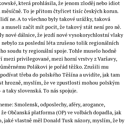
owské, která prohlásila, že jenom zloděj nebo idiot
 měsíčně. To je přitom čtyřicet tisíc českých korun.
idí ne. A to všechno byly takové urážky, taková
 a museli začít mít pocit, že takový stát není pro ně.
ily nové dálnice, že jezdí nové vysokorychlostní vlaky
 nebylo za poslední léta zrušeno tolik regionálních
mého soudu ty regionální spoje. Tohle muselo hodně
tří mezi privilegované, mezi horní vrstvy z Varšavy,
průměrnému Polákovi je pořád těžko. Zrušili mu
 podívat třeba do polského Těšína a uvidíte, jak tam
ost hrozně, myslím, že ve zpustlosti mohou polským
 a taky slovenská. To nás spojuje.
neme: Smolensk, odposlechy, aféry, arogance,
že Občanská platforma (OP) ve volbách dopadla, jak
, jaké vlastně měl Donald Tusk názory, myslím, že by