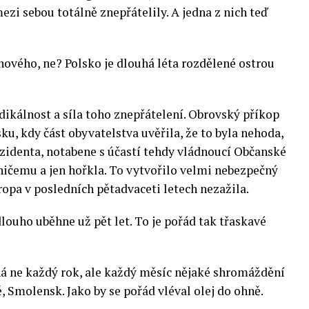
ezi sebou totálně znepřátelily. A jedna z nich teď
c nového, ne? Polsko je dlouhá léta rozdělené ostrou
dikálnost a síla toho znepřátelení. Obrovský příkop
, kdy část obyvatelstva uvěřila, že to byla nehoda,
rezidenta, notabene s účastí tehdy vládnoucí Občanské
 ničemu a jen hořkla. To vytvořilo velmi nebezpečný
opa v posledních pětadvaceti letech nezažila.
louho uběhne už pět let. To je pořád tak třaskavé
oná ne každý rok, ale každý měsíc nějaké shromáždění
, Smolensk. Jako by se pořád vléval olej do ohně.