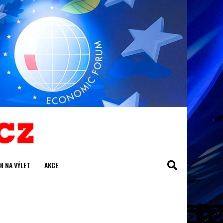
M NA VÝLET
AKCE