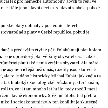
součástek pro německé automobily, abych to řekl ve
o je stále jeho hlavní devíza. A hlavní slabost polské
 polské platy dohnaly v posledních letech
srovnatelné s platy v České republice, pokud je
 daně a především čtyři z pěti Poláků mají plat kolem
run. To je opravdový plat většiny obyvatelstva. Luboš
 Průměrný plat také nemá většina obyvatel. Ale máte
a je asymetričtější než u nás, rozdíly jsou skutečně
ší, ale to je dáno historicky. Michal Kubát: Jak zněla ta
 je tak hluboký? Sociologické průzkumy, které znám,
roli to, co ji tam mnoho let hrálo, tedy rozdíl mezi
rčen hlavně ekonomicky. Stěžejní úlohu teď přebral
, nikoli socioekonomicky. A ten konflikt je skutečně