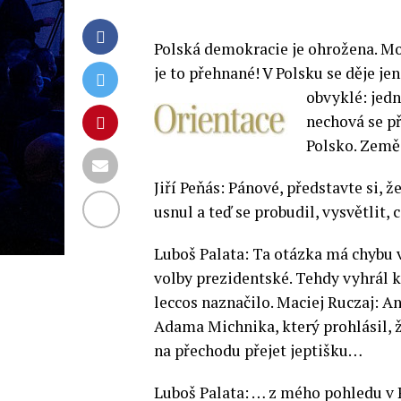
Polská demokracie je ohrožena. Mo
je to přehnané! V Polsku se děje je
obvyklé: jed
nechová se př
Polsko. Země,
Jiří Peňás: Pánové, představte si,
usnul a teď se probudil, vysvětlit, 
Luboš Palata: Ta otázka má chybu 
volby prezidentské. Tehdy vyhrál k
leccos naznačilo. Maciej Ruczaj: A
Adama Michnika, který prohlásil, 
na přechodu přejet jeptišku…
Luboš Palata: … z mého pohledu v P