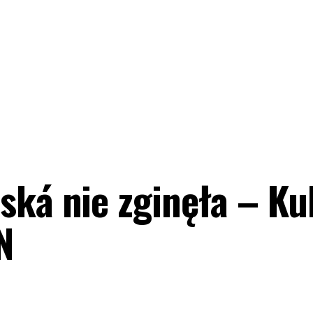
ská nie zginęła – Ku
N