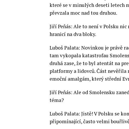
které se v minulých deseti letech m
převzala moc nad tou druhou.
Jiří Peňás: Ale to není v Polsku ni
hranicí na dva bloky.
Luboš Palata: Novinkou je právě ra
tam vykopala katastrofau Smolensku
druhá zase, že to byl atentát na p
platformy a lidovců. Část nevěřila
emoční amalgám, který střední Evr
Jiří Peňás: Ale od Smolensku zaned
téma?
Luboš Palata: Jistě! V Polsku se k
připomínající, často velmi bouřlivě