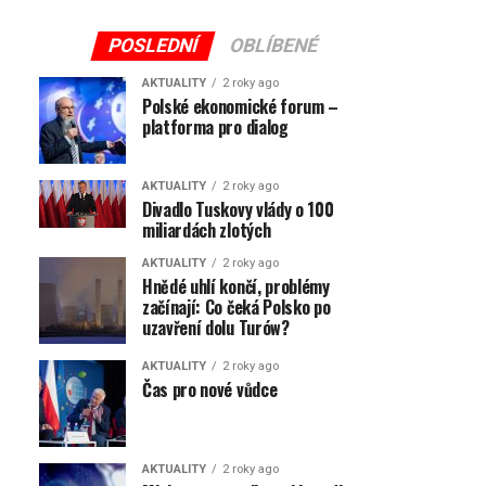
POSLEDNÍ
OBLÍBENÉ
AKTUALITY
2 roky ago
Polské ekonomické forum –
platforma pro dialog
AKTUALITY
2 roky ago
Divadlo Tuskovy vlády o 100
miliardách zlotých
AKTUALITY
2 roky ago
Hnědé uhlí končí, problémy
začínají: Co čeká Polsko po
uzavření dolu Turów?
AKTUALITY
2 roky ago
Čas pro nové vůdce
AKTUALITY
2 roky ago