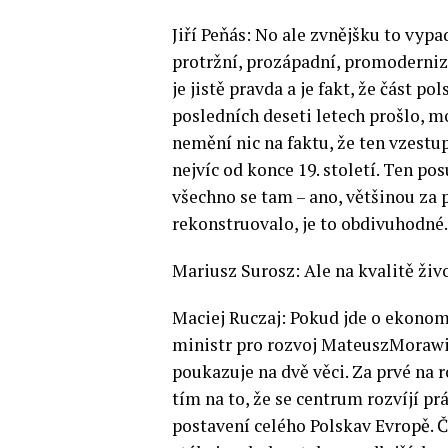
Jiří Peňás: No ale zvnějšku to vypa
protržní, prozápadní, promoderniz
je jistě pravda a je fakt, že část 
posledních deseti letech prošlo, m
nemění nic na faktu, že ten vzestu
nejvíc od konce 19. století. Ten po
všechno se tam – ano, většinou za 
rekonstruovalo, je to obdivuhodné.
Mariusz Surosz: Ale na kvalitě živ
Maciej Ruczaj: Pokud jde o ekonomi
ministr pro rozvoj MateuszMorawi
poukazuje na dvě věci. Za prvé na r
tím na to, že se centrum rozvíjí prá
postavení celého Polskav Evropě. Čí