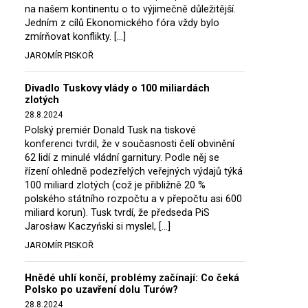
na našem kontinentu o to výjimečně důležitější.
Jedním z cílů Ekonomického fóra vždy bylo
zmírňovat konflikty. […]
JAROMÍR PISKOŘ
Divadlo Tuskovy vlády o 100 miliardách
zlotých
28.8.2024
Polský premiér Donald Tusk na tiskové
konferenci tvrdil, že v současnosti čelí obvinění
62 lidí z minulé vládní garnitury. Podle něj se
řízení ohledně podezřelých veřejných výdajů týká
100 miliard zlotých (což je přibližně 20 %
polského státního rozpočtu a v přepočtu asi 600
miliard korun). Tusk tvrdí, že předseda PiS
Jarosław Kaczyński si myslel, […]
JAROMÍR PISKOŘ
Hnědé uhlí končí, problémy začínají: Co čeká
Polsko po uzavření dolu Turów?
28.8.2024