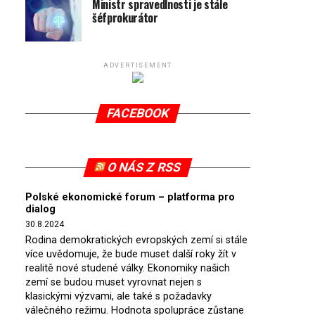
Ministr spravedlnosti je stále
šéfprokurátor
ADVERTISEMENT
FACEBOOK
O NÁS Z RSS
Polské ekonomické forum – platforma pro
dialog
30.8.2024
Rodina demokratických evropských zemí si stále
více uvědomuje, že bude muset další roky žít v
realitě nové studené války. Ekonomiky našich
zemí se budou muset vyrovnat nejen s
klasickými výzvami, ale také s požadavky
válečného režimu. Hodnota spolupráce zůstane