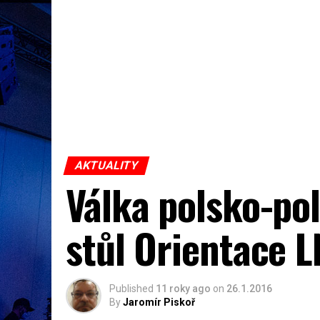
AKTUALITY
Válka polsko-pol
stůl Orientace L
Published
11 roky ago
on
26.1.2016
By
Jaromír Piskoř