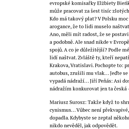
evropské komisařky Elżbiety Bieńk
může pracovat za šest tisíc zlotých
Kdo má takový plat? V Polsku moc l
arogance, že to lidi muselo naštvat
Ano, měli mít radost, že se postav
a podobně. Ale snad nikde v Evropě
spojů. A co je důležitější? Podle 
lidí naštvat. Zvláště ty, kteří nepa
Krakova, Vratislavi. Pochopte to: 
autobus, zrušili mu vlak… Jeďte se
vypadá nádraží… Jiří Peňás: Asi d
nádražím konkurovat jen ta česká –
Mariusz Surosz: Takže když to shr
cynismus… Vůbec není překvapivé, 
dopadla. Kdybyste se zeptal někoho
nikdo nevěděl, jak odpovědět.