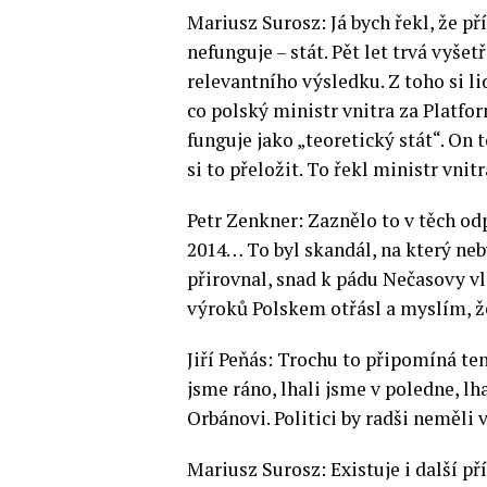
Mariusz Surosz: Já bych řekl, že př
nefunguje – stát. Pět let trvá vyše
relevantního výsledku. Z toho si lid
co polský ministr vnitra za Platfo
funguje jako „teoretický stát“. On t
si to přeložit. To řekl ministr vnitr
Petr Zenkner: Zaznělo to v těch od
2014… To byl skandál, na který neb
přirovnal, snad k pádu Nečasovy v
výroků Polskem otřásl a myslím, že
Jiří Peňás: Trochu to připomíná te
jsme ráno, lhali jsme v poledne, l
Orbánovi. Politici by radši neměli
Mariusz Surosz: Existuje i další p