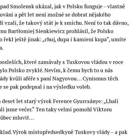
ípad Smolensk ukázal, jak v Polsku funguje – vlastně
třování a pět let není možné se dobrat nějakého
i vzali, že takový stát je k smíchu. Není to tak dávno,
rmu Bartłomiej Sienkiewicz prohlásil, že Polsko
o řekl ještě jinak: „chuj, dupa i kamieni kupa“, umíte
a.
posleších, které zamávaly s Tuskovou vládou v roce
ylo Polsko zvyklé. Nevím, k čemu bych to u nás
lády kvůli aféře s paní Nagyovou… Cynismus těch
 se pak podepsal i na výsledku voleb.
n deset let starý výrok Ference Gyurcsánye: „Lhali
hali jsme večer.“ Ten taky velmi pomohl Viktoru
 vůbec mluvit…
říklad. Výrok místopředsedkyně Tuskovy vlády – a pak