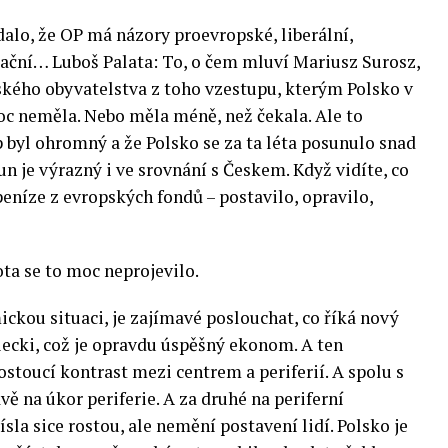
dalo, že OP má názory proevropské, liberální,
ační… Luboš Palata: To, o čem mluví Mariusz Surosz,
polského obyvatelstva z toho vzestupu, kterým Polsko v
oc neměla. Nebo měla méně, než čekala. Ale to
p byl ohromný a že Polsko se za ta léta posunulo snad
sun je výrazný i ve srovnání s Českem. Když vidíte, co
peníze z evropských fondů – postavilo, opravilo,
ota se to moc neprojevilo.
ckou situaci, je zajímavé poslouchat, co říká nový
ecki, což je opravdu úspěšný ekonom. A ten
ostoucí kontrast mezi centrem a periferií. A spolu s
vě na úkor periferie. A za druhé na periferní
sla sice rostou, ale nemění postavení lidí. Polsko je