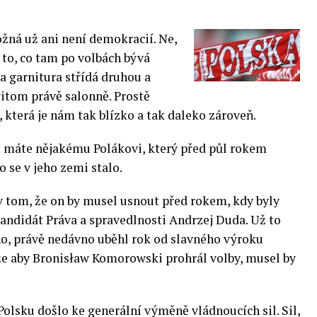
žná už ani není demokracií. Ne,
n to, co tam po volbách bývá
na
garnitura střídá druhou a
itom právě salonně. Prostě
 která je nám tak blízko a tak daleko zároveň.
 že máte nějakému Polákovi, který před půl rokem
co se v jeho zemi stalo.
v tom, že on by musel usnout před rokem, kdy byly
andidát Práva a spravedlnosti Andrzej Duda. Už to
no, právě nedávno uběhl rok od slavného výroku
že aby Bronisław Komorowski prohrál volby, musel by
olsku došlo ke generální výměně vládnoucích sil. Sil,