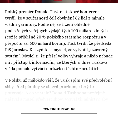
a východní Evropě.
Polský premiér Donald Tusk na tiskové konferenci
Otázky spojené s vývojem umělé inteligence budou na
tvrdil, že v současnosti čelí obvinění 62 lidí z minulé
fóru AI zvláště diskutovanou oblastí. Fórum AI bude
vládní garnitury. Podle něj se řízení ohledně
zahrnovat vyhrazenou tematickou trať skládající se z
podezřelých veřejných výdajů týká 100 miliard zlotých
panelů, prezentací, workshopů a speciálních akcí.
(což je přibližně 20 % polského státního rozpočtu a v
Budou diskutovány klíčové otázky vlivu umělé
přepočtu asi 600 miliard korun). Tusk tvrdí, že předseda
inteligence ve společnosti, ale i v sektoru veřejných a
PiS Jarosław Kaczyński si myslel, že vytvořil „uzavřený
komerčních služeb. Budou se diskutovat problémy a
systém“. Myslel si, že příští volby vyhraje a nikdo nebude
výzvy, kterým bude muset trh čelit tváří v tvář zásadním
mít přístup k informacím, ze kterých si dnes Tuskova
technologickým změnám. Účastníci fóra také zváží, do
vláda pomalu vytváří obrázek o těchto zneužitích.
jaké míry investice do vědeckého výzkumu a moderních
V Polsku už málokdo věří, že Tusk splní své předvolební
technologií umělé inteligence v mnoha oblastech života
sliby. Před pár dny se objevil průzkum, který to
umožní Evropské unii obnovit konkurenceschopnost ve
potvrzuje. A co se stalo? Donald Tusk se samozřejmě
vztahu ke globálním ekonomikám a nutnosti zajistit
naštval a musel předvést show. Vyzval tři ministry, aby
bezpečnost evropských zemí.
před kamerami podepsali dohodu o stíhání členů PiS, a
CONTINUE READING
ti poslušně ono divadlo předvedli. Andrzej Domański
(finance), Tomasz Siemoniak (vnitro) a Adam Bodnar