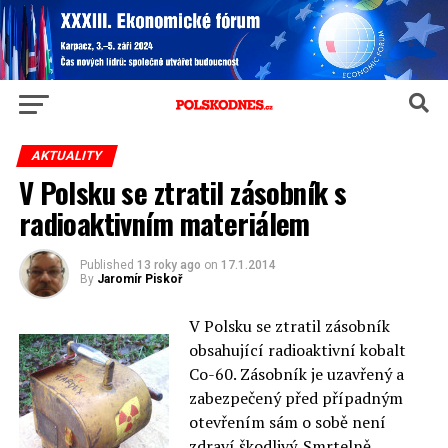
AKTUALITY
V Polsku se ztratil zásobník s
radioaktivním materiálem
Published
13 roky ago
on
17.1.2014
By
Jaromír Piskoř
V Polsku se ztratil zásobník
obsahující radioaktivní kobalt
Co-60. Zásobník je uzavřený a
zabezpečený před případným
otevřením sám o sobě není
zdraví škodlivý. Smrtelně