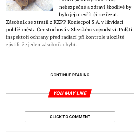
nebezpečné a zdraví škodlivé by
bylo jej otevřít či rozřezat.
Zásobník se ztratil z KZPP Koniecpol S.A. v likvidaci
poblíž města Čenstochová v Slezském vojvodství. Polští
inspektoři ochrany před radiací při kontrole uložiště
zjistili, že jeden zásobník chybí.
CONTINUE READING
jp
zdroj:
dziennikzachodni.pl
YOU MAY LIKE
RELATED TOPICS:
CLICK TO COMMENT
UP NEXT
Antisemitismus v Polsku “ je trvalým jevem“
DON'T MISS