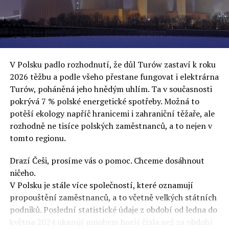
oslovuje své voliče, bublinu šílenců, kteří mu všechno
uvěří a nebudou se ptát na podrobnosti,“ řekl Rafał
Ziemkiewicz, redaktor týdeníku Do Rzeczy a ironicky
dodal: „Když se nynějšímu vedení státního hřebčince
podařilo prodat na aukci 10 plemenných koní za 600
V Polsku padlo rozhodnutí, že důl Turów zastaví k roku
000 euro, bylo to provládními médii oslavované jako
2026 těžbu a podle všeho přestane fungovat i elektrárna
velký úspěch. Za vlády PiS se 14 koní prodalo za 2,5
Turów, poháněná jeho hnědým uhlím. Ta v současnosti
milionu euro, což bylo stejnou mediální partou
pokrývá 7 % polské energetické spotřeby. Možná to
komentováno jako konec polského chovu koní. Ve vidění
potěší ekology napříč hranicemi i zahraniční těžaře, ale
kontrolorů činnosti PiS ale určitě šlo při prodeji koní o
rozhodně ne tisíce polských zaměstnanců, a to nejen v
praní peněz či jinou nelegální činnost.“
tomto regionu.
Tuskova čísla jsou ale ujetá i jinde, pokračoval
Ziemkiewicz. „Ve vládní aféře PiS kolem vydávání víz
Drazí Češi, prosíme vás o pomoc. Chceme dosáhnout
Tusk tvrdil, že za vlády dnešní opozice se nelegálně
ničeho.
prodalo 600 000 víz do Polska. Byla na to dokonce
V Polsku je stále více společností, které oznamují
vytvořena parlamentní vyšetřovací komise, která přišla
propouštění zaměstnanců, a to včetně velkých státních
ale pouze na to, že 220 víz do Polska bylo
podniků. Poslední statistické údaje z období od ledna do
prostřednictvím úplatků uspíšeno, tedy že víza byla
května 2024 ukazují mnohem horší čísla než za období