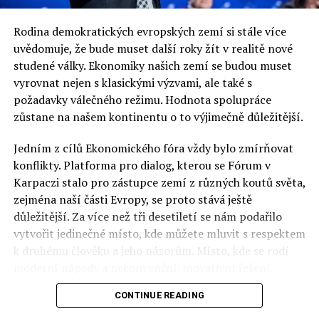
Rodina demokratických evropských zemí si stále více
uvědomuje, že bude muset další roky žít v realitě nové
studené války. Ekonomiky našich zemí se budou muset
vyrovnat nejen s klasickými výzvami, ale také s
požadavky válečného režimu. Hodnota spolupráce
zůstane na našem kontinentu o to výjimečně důležitější.
Jedním z cílů Ekonomického fóra vždy bylo zmírňovat
konflikty. Platforma pro dialog, kterou se Fórum v
Karpaczi stalo pro zástupce zemí z různých koutů světa,
zejména naší části Evropy, se proto stává ještě
důležitější. Za více než tři desetiletí se nám podařilo
vytvořit jedinečné místo, kde můžete mluvit s respektem
k druhému člověku a jeho názorům. Místo, kde se rodí
moderní nápady a nekonvenční, inovativní řešení.
CONTINUE READING
Polsko musí mít instituce, jejichž horizont činnosti je
delší než období, ve kterém byl u moci konkrétní