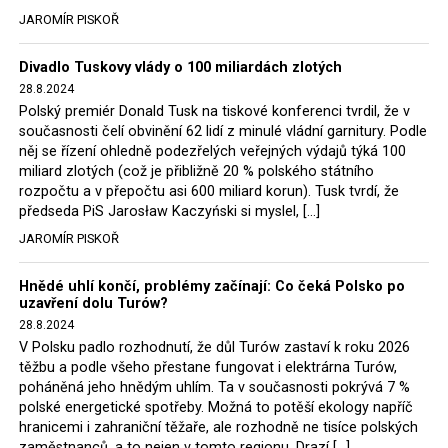
tehdejší opozice a dnes vládnoucí koalice, jako
JAROMÍR PISKOŘ
místopředseda Občanské platformy (PO) Rafał
Trzaskowski nebo lídr Hnutí Polsko 2050 Szymon
Divadlo Tuskovy vlády o 100 miliardách zlotých
Hołownia, přímo řekli, že by se polská vláda měla
28.8.2024
tomuto rozhodnutí podřídit.
Polský premiér Donald Tusk na tiskové konferenci tvrdil, že v
současnosti čelí obvinění 62 lidí z minulé vládní garnitury. Podle
Rozhodnutí polského ministra spravedlnosti jistě potěší
něj se řízení ohledně podezřelých veřejných výdajů týká 100
německé, české a polské ekology, ale i těžaře. Je těžké si
miliard zlotých (což je přibližně 20 % polského státního
rozpočtu a v přepočtu asi 600 miliard korun). Tusk tvrdí, že
představit, že by o takové věci rozhodoval sám ministr
předseda PiS Jarosław Kaczyński si myslel, […]
Bodnar. Musel získat politický souhlas vládnoucí koalice.
JAROMÍR PISKOŘ
Stále jsou totiž platné argumenty Morawieckého vlády,
že důl i elektrárna jsou – kromě zabezpečování cca 7 %
Hnědé uhlí končí, problémy začínají: Co čeká Polsko po
polského energetického mixu – klíčovými podniky, spolu
uzavření dolu Turów?
se svými dceřinými společnostmi zaměstnávají cca pět
28.8.2024
tisíc lidí. Navíc s činností dolu a elektrárny nepřímo
V Polsku padlo rozhodnutí, že důl Turów zastaví k roku 2026
souvisí dalších několik desítek tisíc pracovních míst v
těžbu a podle všeho přestane fungovat i elektrárna Turów,
regionu. Zelená politika ale opět zvítězila.
poháněná jeho hnědým uhlím. Ta v současnosti pokrývá 7 %
polské energetické spotřeby. Možná to potěší ekology napříč
hranicemi i zahraniční těžaře, ale rozhodně ne tisíce polských
Rozhodnutí polského ministra spravedlnosti jistě potěší
zaměstnanců, a to nejen v tomto regionu. Drazí […]