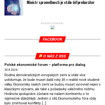
spotřeby.
Ministr spravedlnosti je stále šéfprokurátor
Připomeňme, že ukončení těžby hnědého uhlí pro
elektrárnu Turów nařídil Soudní dvůr Evropské unie
(SDEU) v souvislosti se stížnostmi českých samospráv
ADVERTISEMENT
verdiktem španělské soudkyně Rosario Silva de Lapureta
v květnu 2021. Vláda premiéra Morawieckého však
FACEBOOK
tomuto rozhodnutí nevyhověla, proto na žádost
Evropské komise uložil SDEU v září 2021 Polsku denní
pokutu ve výši 500 tisíc eur.
O NÁS Z RSS
Tento trest byl účtován téměř půl roku, až do února
Polské ekonomické forum – platforma pro dialog
2022, než byl tento případ z důvodu uzavření dohody
30.8.2024
Polska s Českou republikou o odstranění příčin sporu o
Rodina demokratických evropských zemí si stále více
důl Turów vymazán z rejstříku tribunálu. Celkem si
uvědomuje, že bude muset další roky žít v realitě nové studené
Polsko nechalo z přiznaných evropských fondů odečíst
války. Ekonomiky našich zemí se budou muset vyrovnat nejen s
asi 70 milionů eur na pokutách a 45 milionů eur
klasickými výzvami, ale také s požadavky válečného režimu.
Hodnota spolupráce zůstane na našem kontinentu o to
zaplatilo jako odškodnění České republice – ale jak důl,
výjimečně důležitější. Jedním z cílů Ekonomického fóra vždy
tak elektrárna nadále fungovaly. Už tehdy zástupci
bylo zmírňovat konflikty. […]