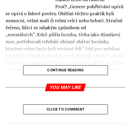
Proč? „Geneze pohřbívání upírů
se opírá o lidové pověry. Oběťmi těchto praktik byli
nemocní, velmi malí či velmi velcí nebo hrbatí. Stručně
řečeno, lišící se nějakým způsobem od
„normálních“. Když přišla hrozba, třeba jako dýmějový
mor, potřebovali tehdejší občané obětní beránky,
kterými velmi často byli nevinné lidi.“ řekl pro polskou
televizi tvn24.pl archeolog Jacek Pierzak
a dodal: „Uťatá
hlava mezi nohami byl jeden ze způsobů, jak se zlo, které
měli mít tito lidé v sobě, nemělo vrátit do světa živých.“
CONTINUE READING
„Prokletý hřbitov“ v Gliwicích pravděpodobně pochází z
YOU MAY LIKE
pozdního středověku. Někde z přelomu patnáctého a
šestnáctého století. Z šestnáctého století o něm není
žádná zmínka to znamená, že „byl pro jistotu
CLICK TO COMMENT
zapomenut“.
Hroby byly vykopány přesně na míru. Bylo známo kdo a
jak v nich bude ležet. Kdyby mrtvoly neměly uříznutou