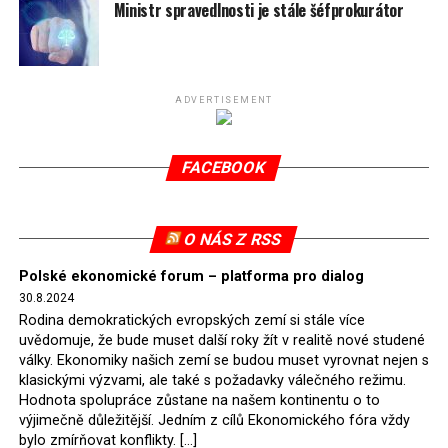
spotřeby.
Ministr spravedlnosti je stále šéfprokurátor
Připomeňme, že ukončení těžby hnědého uhlí pro
elektrárnu Turów nařídil Soudní dvůr Evropské unie
(SDEU) v souvislosti se stížnostmi českých samospráv
ADVERTISEMENT
verdiktem španělské soudkyně Rosario Silva de Lapureta
v květnu 2021. Vláda premiéra Morawieckého však
FACEBOOK
tomuto rozhodnutí nevyhověla, proto na žádost
Evropské komise uložil SDEU v září 2021 Polsku denní
pokutu ve výši 500 tisíc eur.
O NÁS Z RSS
Tento trest byl účtován téměř půl roku, až do února
Polské ekonomické forum – platforma pro dialog
2022, než byl tento případ z důvodu uzavření dohody
30.8.2024
Polska s Českou republikou o odstranění příčin sporu o
Rodina demokratických evropských zemí si stále více
důl Turów vymazán z rejstříku tribunálu. Celkem si
uvědomuje, že bude muset další roky žít v realitě nové studené
Polsko nechalo z přiznaných evropských fondů odečíst
války. Ekonomiky našich zemí se budou muset vyrovnat nejen s
asi 70 milionů eur na pokutách a 45 milionů eur
klasickými výzvami, ale také s požadavky válečného režimu.
Hodnota spolupráce zůstane na našem kontinentu o to
zaplatilo jako odškodnění České republice – ale jak důl,
výjimečně důležitější. Jedním z cílů Ekonomického fóra vždy
tak elektrárna nadále fungovaly. Už tehdy zástupci
bylo zmírňovat konflikty. […]