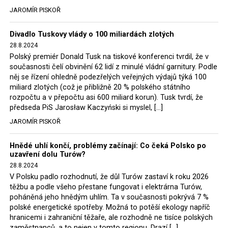
tehdejší opozice a dnes vládnoucí koalice, jako
JAROMÍR PISKOŘ
místopředseda Občanské platformy (PO) Rafał
Trzaskowski nebo lídr Hnutí Polsko 2050 Szymon
Divadlo Tuskovy vlády o 100 miliardách zlotých
Hołownia, přímo řekli, že by se polská vláda měla
28.8.2024
tomuto rozhodnutí podřídit.
Polský premiér Donald Tusk na tiskové konferenci tvrdil, že v
současnosti čelí obvinění 62 lidí z minulé vládní garnitury. Podle
Rozhodnutí polského ministra spravedlnosti jistě potěší
něj se řízení ohledně podezřelých veřejných výdajů týká 100
německé, české a polské ekology, ale i těžaře. Je těžké si
miliard zlotých (což je přibližně 20 % polského státního
rozpočtu a v přepočtu asi 600 miliard korun). Tusk tvrdí, že
představit, že by o takové věci rozhodoval sám ministr
předseda PiS Jarosław Kaczyński si myslel, […]
Bodnar. Musel získat politický souhlas vládnoucí koalice.
JAROMÍR PISKOŘ
Stále jsou totiž platné argumenty Morawieckého vlády,
že důl i elektrárna jsou – kromě zabezpečování cca 7 %
Hnědé uhlí končí, problémy začínají: Co čeká Polsko po
polského energetického mixu – klíčovými podniky, spolu
uzavření dolu Turów?
se svými dceřinými společnostmi zaměstnávají cca pět
28.8.2024
tisíc lidí. Navíc s činností dolu a elektrárny nepřímo
V Polsku padlo rozhodnutí, že důl Turów zastaví k roku 2026
souvisí dalších několik desítek tisíc pracovních míst v
těžbu a podle všeho přestane fungovat i elektrárna Turów,
regionu. Zelená politika ale opět zvítězila.
poháněná jeho hnědým uhlím. Ta v současnosti pokrývá 7 %
polské energetické spotřeby. Možná to potěší ekology napříč
hranicemi i zahraniční těžaře, ale rozhodně ne tisíce polských
Rozhodnutí polského ministra spravedlnosti jistě potěší
zaměstnanců, a to nejen v tomto regionu. Drazí […]