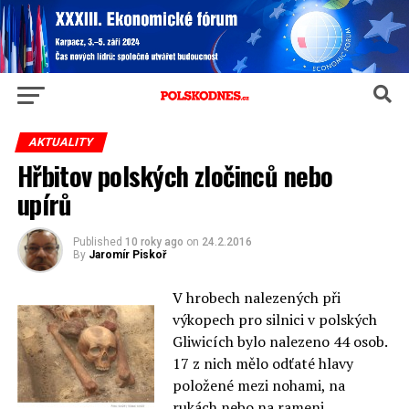
AKTUALITY
Hřbitov polských zločinců nebo
upírů
Published
10 roky ago
on
24.2.2016
By
Jaromír Piskoř
V hrobech nalezených při
výkopech pro silnici v polských
Gliwicích bylo nalezeno 44 osob.
17 z nich mělo odťaté hlavy
položené mezi nohami, na
rukách nebo na rameni.