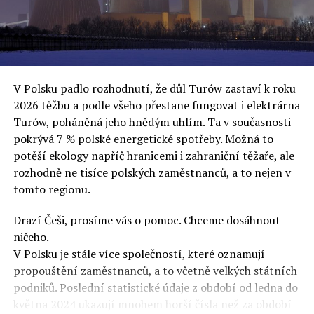
oslovuje své voliče, bublinu šílenců, kteří mu všechno
uvěří a nebudou se ptát na podrobnosti,“ řekl Rafał
Ziemkiewicz, redaktor týdeníku Do Rzeczy a ironicky
dodal: „Když se nynějšímu vedení státního hřebčince
podařilo prodat na aukci 10 plemenných koní za 600
V Polsku padlo rozhodnutí, že důl Turów zastaví k roku
000 euro, bylo to provládními médii oslavované jako
2026 těžbu a podle všeho přestane fungovat i elektrárna
velký úspěch. Za vlády PiS se 14 koní prodalo za 2,5
Turów, poháněná jeho hnědým uhlím. Ta v současnosti
milionu euro, což bylo stejnou mediální partou
pokrývá 7 % polské energetické spotřeby. Možná to
komentováno jako konec polského chovu koní. Ve vidění
potěší ekology napříč hranicemi i zahraniční těžaře, ale
kontrolorů činnosti PiS ale určitě šlo při prodeji koní o
rozhodně ne tisíce polských zaměstnanců, a to nejen v
praní peněz či jinou nelegální činnost.“
tomto regionu.
Tuskova čísla jsou ale ujetá i jinde, pokračoval
Ziemkiewicz. „Ve vládní aféře PiS kolem vydávání víz
Drazí Češi, prosíme vás o pomoc. Chceme dosáhnout
Tusk tvrdil, že za vlády dnešní opozice se nelegálně
ničeho.
prodalo 600 000 víz do Polska. Byla na to dokonce
V Polsku je stále více společností, které oznamují
vytvořena parlamentní vyšetřovací komise, která přišla
propouštění zaměstnanců, a to včetně velkých státních
ale pouze na to, že 220 víz do Polska bylo
podniků. Poslední statistické údaje z období od ledna do
prostřednictvím úplatků uspíšeno, tedy že víza byla
května 2024 ukazují mnohem horší čísla než za období