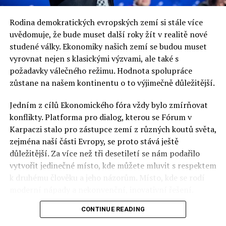
DON'T MISS
Polský nábytek máte doma a ani o tom nevíte
Rodina demokratických evropských zemí si stále více
uvědomuje, že bude muset další roky žít v realitě nové
studené války. Ekonomiky našich zemí se budou muset
Jaromír Piskoř
vyrovnat nejen s klasickými výzvami, ale také s
požadavky válečného režimu. Hodnota spolupráce
zůstane na našem kontinentu o to výjimečně důležitější.
redaktor a editor polskodnes.cz
Jedním z cílů Ekonomického fóra vždy bylo zmírňovat
konflikty. Platforma pro dialog, kterou se Fórum v
Karpaczi stalo pro zástupce zemí z různých koutů světa,
zejména naší části Evropy, se proto stává ještě
důležitější. Za více než tři desetiletí se nám podařilo
vytvořit jedinečné místo, kde můžete mluvit s respektem
k druhému člověku a jeho názorům. Místo, kde se rodí
moderní nápady a nekonvenční, inovativní řešení.
CONTINUE READING
Polsko musí mít instituce, jejichž horizont činnosti je
delší než období, ve kterém byl u moci konkrétní