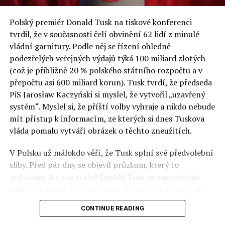
a východní Evropě.
Polský premiér Donald Tusk na tiskové konferenci
Otázky spojené s vývojem umělé inteligence budou na
tvrdil, že v současnosti čelí obvinění 62 lidí z minulé
fóru AI zvláště diskutovanou oblastí. Fórum AI bude
vládní garnitury. Podle něj se řízení ohledně
zahrnovat vyhrazenou tematickou trať skládající se z
podezřelých veřejných výdajů týká 100 miliard zlotých
panelů, prezentací, workshopů a speciálních akcí.
(což je přibližně 20 % polského státního rozpočtu a v
Budou diskutovány klíčové otázky vlivu umělé
přepočtu asi 600 miliard korun). Tusk tvrdí, že předseda
inteligence ve společnosti, ale i v sektoru veřejných a
PiS Jarosław Kaczyński si myslel, že vytvořil „uzavřený
komerčních služeb. Budou se diskutovat problémy a
systém“. Myslel si, že příští volby vyhraje a nikdo nebude
výzvy, kterým bude muset trh čelit tváří v tvář zásadním
mít přístup k informacím, ze kterých si dnes Tuskova
technologickým změnám. Účastníci fóra také zváží, do
vláda pomalu vytváří obrázek o těchto zneužitích.
jaké míry investice do vědeckého výzkumu a moderních
V Polsku už málokdo věří, že Tusk splní své předvolební
technologií umělé inteligence v mnoha oblastech života
sliby. Před pár dny se objevil průzkum, který to
umožní Evropské unii obnovit konkurenceschopnost ve
potvrzuje. A co se stalo? Donald Tusk se samozřejmě
vztahu ke globálním ekonomikám a nutnosti zajistit
naštval a musel předvést show. Vyzval tři ministry, aby
bezpečnost evropských zemí.
před kamerami podepsali dohodu o stíhání členů PiS, a
CONTINUE READING
ti poslušně ono divadlo předvedli. Andrzej Domański
(finance), Tomasz Siemoniak (vnitro) a Adam Bodnar