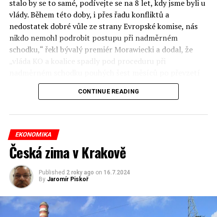
stalo by se to samé, podívejte se na 8 let, kdy jsme byli u
vlády. Během této doby, i přes řadu konfliktů a
Jaromír Piskoř
nedostatek dobré vůle ze strany Evropské komise, nás
nikdo nemohl podrobit postupu při nadměrném
schodku,“ řekl bývalý premiér Morawiecki a dodal, že
redaktor a editor polskodnes.cz
„vláda KO a koalice spadly pod proceduru při
nadměrném schodku pouhých šest měsíců po převzetí
moci“.
CONTINUE READING
Jenže ona procedura souvisí s deficitem za roku 2023,
kdy byl více než 10 měsíců Morawiecki premiérem.
Prezident Institutu veřejných financí Sławomir Dudek
EKONOMIKA
tvrdí, že v roce 2023 si byl Morawiecki vědom, že mu
Česká zima v Krakově
hrozí procedura apři nadměrném schodku, ale snažil se
to před Poláky utajit, aby před volbami nerozproudil
Published
2 roky ago
on
16.7.2024
diskuzi o stavu veřejných financí. Navíc rozpočet na rok
By
Jaromír Piskoř
2024 je návrhem Morawieckého vlády a předpokládal
schodek 4,5 % HDP.