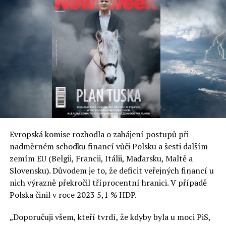
Polský PKN Orlen tento týden oznámil, že chce zbylých
5,97 procenta akcií Unipetrolu do konce roku vykoupit a
stáhnout akcie z pražské burzy. Akcionářům opět nabídl
za prodej 380 korun. Celkem by tak Orlen musel vyplatit
na získání stoprocentní kontroly dalších 4,1 miliardy
korun. Na výkup akcií PKN Orlen dosud vydal celkem 3,5
miliardy zlotých (asi 21 miliard korun). Poláci za ně
zaplatili z volné hotovosti a částečně z úvěrů.
Autor: Petr Zenkner, celý text na
ihned.cz
Evropská komise rozhodla o zahájení postupů při
nadměrném schodku financí vůči Polsku a šesti dalším
RELATED TOPICS:
zemím EU (Belgii, Francii, Itálii, Maďarsku, Maltě a
UP NEXT
Slovensku). Důvodem je to, že deficit veřejných financí u
Skokově roste dovoz uhlí do Evropy
nich výrazně překročil tříprocentní hranici. V případě
DON'T MISS
Polska činil v roce 2023 5,1 % HDP.
Využití LNG terminálu ve Svinoústí dosahuje 60 %
kapacity, nejvíce v Evropě
„Doporučuji všem, kteří tvrdí, že kdyby byla u moci PiS,