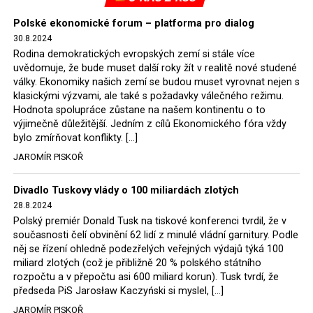
ruce a budou schopny financovat z nových úvěrů
zelenou energetiku a uhlí pro provoz dožívajících
Polské ekonomické forum – platforma pro dialog
30.8.2024
elektráren budou nakupovat za určené ceny ze státních
Rodina demokratických evropských zemí si stále více
dolů. Taková je energetická politika nové polské vlády.
uvědomuje, že bude muset další roky žít v realitě nové studené
Ostatně expert Onichimowski podotkl, že na evropském
války. Ekonomiky našich zemí se budou muset vyrovnat nejen s
trhu s elektřinou je jí dost a je levná.
klasickými výzvami, ale také s požadavky válečného režimu.
Hodnota spolupráce zůstane na našem kontinentu o to
Jaromír Piskoř
výjimečně důležitější. Jedním z cílů Ekonomického fóra vždy
bylo zmírňovat konflikty. […]
JAROMÍR PISKOŘ
Divadlo Tuskovy vlády o 100 miliardách zlotých
28.8.2024
Polský premiér Donald Tusk na tiskové konferenci tvrdil, že v
současnosti čelí obvinění 62 lidí z minulé vládní garnitury. Podle
něj se řízení ohledně podezřelých veřejných výdajů týká 100
miliard zlotých (což je přibližně 20 % polského státního
rozpočtu a v přepočtu asi 600 miliard korun). Tusk tvrdí, že
předseda PiS Jarosław Kaczyński si myslel, […]
JAROMÍR PISKOŘ