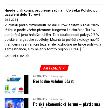
Hnědé uhlí končí, problémy začínají: Co čeká Polsko po
uzavření dolu Turów?
28.8.2024
V Polsku padlo rozhodnutí, že důl Turów zastaví k roku 2026
těžbu a podle všeho přestane fungovat i elektrárna Turów,
poháněná jeho hnědým uhlím. Ta v současnosti pokrývá 7 %
polské energetické spotřeby. Možná to potěší ekology napříč
hranicemi i zahraniční těžaře, ale rozhodně ne tisíce polských
zaměstnanců, a to nejen v tomto regionu. Drazí […]
JAROMÍR PISKOŘ
AKTUALITY
AKTUALITY
7 roky ago
Rozhodne volební účast
AKTUALITY
2 roky ago
Polské ekonomické forum – platforma