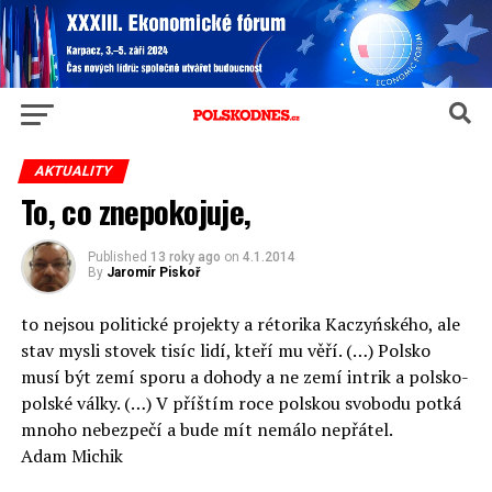
AKTUALITY
To, co znepokojuje,
Published
13 roky ago
on
4.1.2014
By
Jaromír Piskoř
to nejsou politické projekty a rétorika Kaczyńského, ale
stav mysli stovek tisíc lidí, kteří mu věří. (…) Polsko
musí být zemí sporu a dohody a ne zemí intrik a polsko-
polské války. (…) V příštím roce polskou svobodu potká
mnoho nebezpečí a bude mít nemálo nepřátel.
Adam Michik