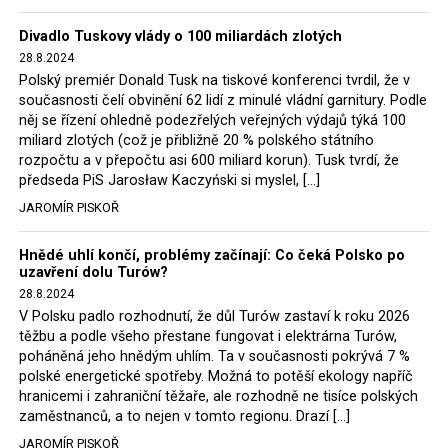
Trzaskowski nebo lídr Hnutí Polsko 2050 Szymon
Divadlo Tuskovy vlády o 100 miliardách zlotých
Hołownia, přímo řekli, že by se polská vláda měla
28.8.2024
tomuto rozhodnutí podřídit.
Polský premiér Donald Tusk na tiskové konferenci tvrdil, že v
současnosti čelí obvinění 62 lidí z minulé vládní garnitury. Podle
Rozhodnutí polského ministra spravedlnosti jistě potěší
něj se řízení ohledně podezřelých veřejných výdajů týká 100
německé, české a polské ekology, ale i těžaře. Je těžké si
miliard zlotých (což je přibližně 20 % polského státního
rozpočtu a v přepočtu asi 600 miliard korun). Tusk tvrdí, že
představit, že by o takové věci rozhodoval sám ministr
předseda PiS Jarosław Kaczyński si myslel, […]
Bodnar. Musel získat politický souhlas vládnoucí koalice.
JAROMÍR PISKOŘ
Stále jsou totiž platné argumenty Morawieckého vlády,
že důl i elektrárna jsou – kromě zabezpečování cca 7 %
Hnědé uhlí končí, problémy začínají: Co čeká Polsko po
polského energetického mixu – klíčovými podniky, spolu
uzavření dolu Turów?
se svými dceřinými společnostmi zaměstnávají cca pět
28.8.2024
tisíc lidí. Navíc s činností dolu a elektrárny nepřímo
V Polsku padlo rozhodnutí, že důl Turów zastaví k roku 2026
souvisí dalších několik desítek tisíc pracovních míst v
těžbu a podle všeho přestane fungovat i elektrárna Turów,
regionu. Zelená politika ale opět zvítězila.
poháněná jeho hnědým uhlím. Ta v současnosti pokrývá 7 %
polské energetické spotřeby. Možná to potěší ekology napříč
hranicemi i zahraniční těžaře, ale rozhodně ne tisíce polských
Rozhodnutí polského ministra spravedlnosti jistě potěší
zaměstnanců, a to nejen v tomto regionu. Drazí […]
německé, české a polské ekology, kteří žalobu u
JAROMÍR PISKOŘ
správního soudu podali, ale také německé a české