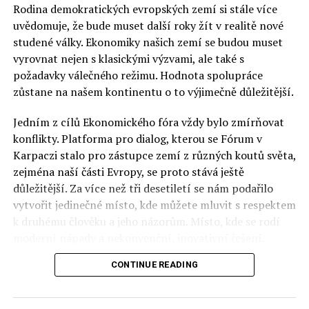
Rodina demokratických evropských zemí si stále více
uvědomuje, že bude muset další roky žít v realitě nové
studené války. Ekonomiky našich zemí se budou muset
vyrovnat nejen s klasickými výzvami, ale také s
požadavky válečného režimu. Hodnota spolupráce
zůstane na našem kontinentu o to výjimečně důležitější.
Jedním z cílů Ekonomického fóra vždy bylo zmírňovat
konflikty. Platforma pro dialog, kterou se Fórum v
Karpaczi stalo pro zástupce zemí z různých koutů světa,
zejména naší části Evropy, se proto stává ještě
důležitější. Za více než tři desetiletí se nám podařilo
vytvořit jedinečné místo, kde můžete mluvit s respektem
k druhému člověku a jeho názorům. Místo, kde se rodí
moderní nápady a nekonvenční, inovativní řešení.
CONTINUE READING
Polsko musí mít instituce, jejichž horizont činnosti je
delší než období, ve kterém byl u moci konkrétní
politický tým. Pouze to vám dává šanci skutečně řešit