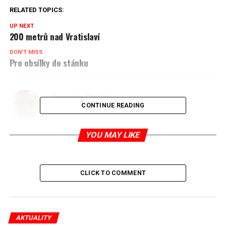
RELATED TOPICS:
UP NEXT
200 metrů nad Vratislaví
DON'T MISS
Pro obsílky do stánku
Jaromír Piskoř
CONTINUE READING
redaktor a editor polskodnes.cz
YOU MAY LIKE
CLICK TO COMMENT
AKTUALITY