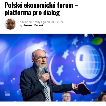
Polské ekonomické forum –
platforma pro dialog
Published
2 roky ago
on
30.8.2024
By
Jaromír Piskoř