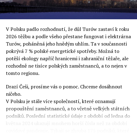
uvěří a nebudou se ptát na podrobnosti,“ řekl Rafał
Ziemkiewicz, redaktor týdeníku Do Rzeczy a ironicky
dodal: „Když se nynějšímu vedení státního hřebčince
podařilo prodat na aukci 10 plemenných koní za 600
V Polsku padlo rozhodnutí, že důl Turów zastaví k roku
000 euro, bylo to provládními médii oslavované jako
2026 těžbu a podle všeho přestane fungovat i elektrárna
velký úspěch. Za vlády PiS se 14 koní prodalo za 2,5
Turów, poháněná jeho hnědým uhlím. Ta v současnosti
milionu euro, což bylo stejnou mediální partou
pokrývá 7 % polské energetické spotřeby. Možná to
komentováno jako konec polského chovu koní. Ve vidění
potěší ekology napříč hranicemi i zahraniční těžaře, ale
kontrolorů činnosti PiS ale určitě šlo při prodeji koní o
rozhodně ne tisíce polských zaměstnanců, a to nejen v
praní peněz či jinou nelegální činnost.“
tomto regionu.
Tuskova čísla jsou ale ujetá i jinde, pokračoval
Ziemkiewicz. „Ve vládní aféře PiS kolem vydávání víz
Drazí Češi, prosíme vás o pomoc. Chceme dosáhnout
Tusk tvrdil, že za vlády dnešní opozice se nelegálně
ničeho.
prodalo 600 000 víz do Polska. Byla na to dokonce
V Polsku je stále více společností, které oznamují
vytvořena parlamentní vyšetřovací komise, která přišla
propouštění zaměstnanců, a to včetně velkých státních
ale pouze na to, že 220 víz do Polska bylo
podniků. Poslední statistické údaje z období od ledna do
prostřednictvím úplatků uspíšeno, tedy že víza byla
května 2024 ukazují mnohem horší čísla než za období
vydána přednostně. Ptá se dnes někdo Tuska, kam se
covidové pandemie. Týkají se zhruba 175 podniků, které
podělo oněch 599 780 uplacených víz? Nikdo se už