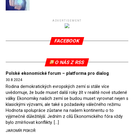
Připomeňme, že ukončení těžby hnědého uhlí pro
elektrárnu Turów nařídil Soudní dvůr Evropské unie
(SDEU) v souvislosti se stížnostmi českých samospráv
ADVERTISEMENT
verdiktem španělské soudkyně Rosario Silva de Lapureta
v květnu 2021. Vláda premiéra Morawieckého však
FACEBOOK
tomuto rozhodnutí nevyhověla, proto na žádost
Evropské komise uložil SDEU v září 2021 Polsku denní
pokutu ve výši 500 tisíc eur.
O NÁS Z RSS
Tento trest byl účtován téměř půl roku, až do února
Polské ekonomické forum – platforma pro dialog
2022, než byl tento případ z důvodu uzavření dohody
30.8.2024
Polska s Českou republikou o odstranění příčin sporu o
Rodina demokratických evropských zemí si stále více
důl Turów vymazán z rejstříku tribunálu. Celkem si
uvědomuje, že bude muset další roky žít v realitě nové studené
Polsko nechalo z přiznaných evropských fondů odečíst
války. Ekonomiky našich zemí se budou muset vyrovnat nejen s
asi 70 milionů eur na pokutách a 45 milionů eur
klasickými výzvami, ale také s požadavky válečného režimu.
Hodnota spolupráce zůstane na našem kontinentu o to
zaplatilo jako odškodnění České republice – ale jak důl,
výjimečně důležitější. Jedním z cílů Ekonomického fóra vždy
tak elektrárna nadále fungovaly. Už tehdy zástupci
bylo zmírňovat konflikty. […]
tehdejší opozice a dnes vládnoucí koalice, jako
JAROMÍR PISKOŘ
místopředseda Občanské platformy (PO) Rafał