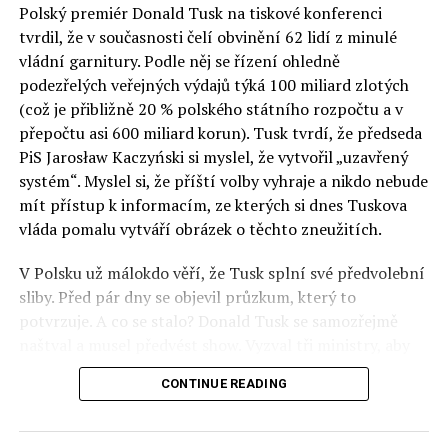
Polský premiér Donald Tusk na tiskové konferenci
Otázky spojené s vývojem umělé inteligence budou na
tvrdil, že v současnosti čelí obvinění 62 lidí z minulé
fóru AI zvláště diskutovanou oblastí. Fórum AI bude
vládní garnitury. Podle něj se řízení ohledně
zahrnovat vyhrazenou tematickou trať skládající se z
podezřelých veřejných výdajů týká 100 miliard zlotých
panelů, prezentací, workshopů a speciálních akcí.
(což je přibližně 20 % polského státního rozpočtu a v
Budou diskutovány klíčové otázky vlivu umělé
přepočtu asi 600 miliard korun). Tusk tvrdí, že předseda
inteligence ve společnosti, ale i v sektoru veřejných a
PiS Jarosław Kaczyński si myslel, že vytvořil „uzavřený
komerčních služeb. Budou se diskutovat problémy a
systém“. Myslel si, že příští volby vyhraje a nikdo nebude
výzvy, kterým bude muset trh čelit tváří v tvář zásadním
mít přístup k informacím, ze kterých si dnes Tuskova
technologickým změnám. Účastníci fóra také zváží, do
vláda pomalu vytváří obrázek o těchto zneužitích.
jaké míry investice do vědeckého výzkumu a moderních
V Polsku už málokdo věří, že Tusk splní své předvolební
technologií umělé inteligence v mnoha oblastech života
sliby. Před pár dny se objevil průzkum, který to
umožní Evropské unii obnovit konkurenceschopnost ve
potvrzuje. A co se stalo? Donald Tusk se samozřejmě
vztahu ke globálním ekonomikám a nutnosti zajistit
naštval a musel předvést show. Vyzval tři ministry, aby
bezpečnost evropských zemí.
před kamerami podepsali dohodu o stíhání členů PiS, a
CONTINUE READING
ti poslušně ono divadlo předvedli. Andrzej Domański
(finance), Tomasz Siemoniak (vnitro) a Adam Bodnar
(spravedlnost) podepsali teatrálně dohodu týkající se