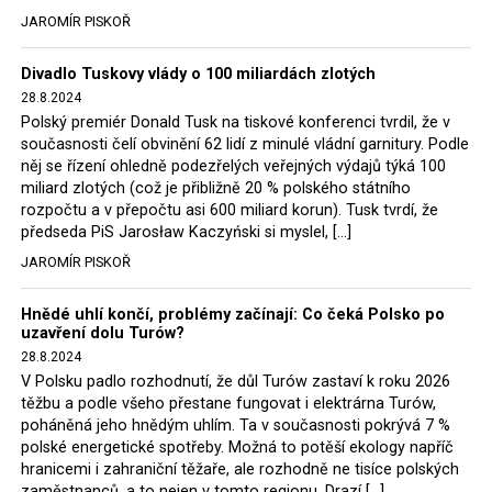
tehdejší opozice a dnes vládnoucí koalice, jako
JAROMÍR PISKOŘ
místopředseda Občanské platformy (PO) Rafał
Trzaskowski nebo lídr Hnutí Polsko 2050 Szymon
Divadlo Tuskovy vlády o 100 miliardách zlotých
Hołownia, přímo řekli, že by se polská vláda měla
28.8.2024
tomuto rozhodnutí podřídit.
Polský premiér Donald Tusk na tiskové konferenci tvrdil, že v
současnosti čelí obvinění 62 lidí z minulé vládní garnitury. Podle
Rozhodnutí polského ministra spravedlnosti jistě potěší
něj se řízení ohledně podezřelých veřejných výdajů týká 100
německé, české a polské ekology, ale i těžaře. Je těžké si
miliard zlotých (což je přibližně 20 % polského státního
rozpočtu a v přepočtu asi 600 miliard korun). Tusk tvrdí, že
představit, že by o takové věci rozhodoval sám ministr
předseda PiS Jarosław Kaczyński si myslel, […]
Bodnar. Musel získat politický souhlas vládnoucí koalice.
JAROMÍR PISKOŘ
Stále jsou totiž platné argumenty Morawieckého vlády,
že důl i elektrárna jsou – kromě zabezpečování cca 7 %
Hnědé uhlí končí, problémy začínají: Co čeká Polsko po
polského energetického mixu – klíčovými podniky, spolu
uzavření dolu Turów?
se svými dceřinými společnostmi zaměstnávají cca pět
28.8.2024
tisíc lidí. Navíc s činností dolu a elektrárny nepřímo
V Polsku padlo rozhodnutí, že důl Turów zastaví k roku 2026
souvisí dalších několik desítek tisíc pracovních míst v
těžbu a podle všeho přestane fungovat i elektrárna Turów,
regionu. Zelená politika ale opět zvítězila.
poháněná jeho hnědým uhlím. Ta v současnosti pokrývá 7 %
polské energetické spotřeby. Možná to potěší ekology napříč
hranicemi i zahraniční těžaře, ale rozhodně ne tisíce polských
Rozhodnutí polského ministra spravedlnosti jistě potěší
zaměstnanců, a to nejen v tomto regionu. Drazí […]