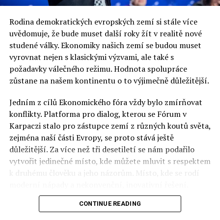
Délka života se v Evropě prodlužuje
Rodina demokratických evropských zemí si stále více
uvědomuje, že bude muset další roky žít v realitě nové
Jaromír Piskoř
studené války. Ekonomiky našich zemí se budou muset
vyrovnat nejen s klasickými výzvami, ale také s
požadavky válečného režimu. Hodnota spolupráce
redaktor a editor polskodnes.cz
zůstane na našem kontinentu o to výjimečně důležitější.
Jedním z cílů Ekonomického fóra vždy bylo zmírňovat
konflikty. Platforma pro dialog, kterou se Fórum v
Karpaczi stalo pro zástupce zemí z různých koutů světa,
zejména naší části Evropy, se proto stává ještě
důležitější. Za více než tři desetiletí se nám podařilo
vytvořit jedinečné místo, kde můžete mluvit s respektem
k druhému člověku a jeho názorům. Místo, kde se rodí
moderní nápady a nekonvenční, inovativní řešení.
CONTINUE READING
Polsko musí mít instituce, jejichž horizont činnosti je
delší než období, ve kterém byl u moci konkrétní