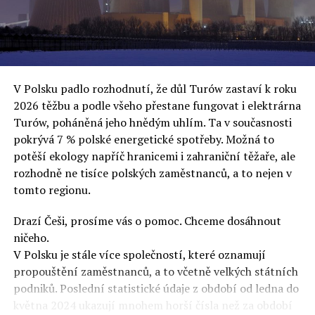
oslovuje své voliče, bublinu šílenců, kteří mu všechno
uvěří a nebudou se ptát na podrobnosti,“ řekl Rafał
Ziemkiewicz, redaktor týdeníku Do Rzeczy a ironicky
dodal: „Když se nynějšímu vedení státního hřebčince
podařilo prodat na aukci 10 plemenných koní za 600
V Polsku padlo rozhodnutí, že důl Turów zastaví k roku
000 euro, bylo to provládními médii oslavované jako
2026 těžbu a podle všeho přestane fungovat i elektrárna
velký úspěch. Za vlády PiS se 14 koní prodalo za 2,5
Turów, poháněná jeho hnědým uhlím. Ta v současnosti
milionu euro, což bylo stejnou mediální partou
pokrývá 7 % polské energetické spotřeby. Možná to
komentováno jako konec polského chovu koní. Ve vidění
potěší ekology napříč hranicemi i zahraniční těžaře, ale
kontrolorů činnosti PiS ale určitě šlo při prodeji koní o
rozhodně ne tisíce polských zaměstnanců, a to nejen v
praní peněz či jinou nelegální činnost.“
tomto regionu.
Tuskova čísla jsou ale ujetá i jinde, pokračoval
Ziemkiewicz. „Ve vládní aféře PiS kolem vydávání víz
Drazí Češi, prosíme vás o pomoc. Chceme dosáhnout
Tusk tvrdil, že za vlády dnešní opozice se nelegálně
ničeho.
prodalo 600 000 víz do Polska. Byla na to dokonce
V Polsku je stále více společností, které oznamují
vytvořena parlamentní vyšetřovací komise, která přišla
propouštění zaměstnanců, a to včetně velkých státních
ale pouze na to, že 220 víz do Polska bylo
podniků. Poslední statistické údaje z období od ledna do
prostřednictvím úplatků uspíšeno, tedy že víza byla
května 2024 ukazují mnohem horší čísla než za období