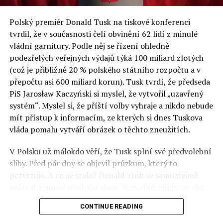
a východní Evropě.
Polský premiér Donald Tusk na tiskové konferenci
Otázky spojené s vývojem umělé inteligence budou na
tvrdil, že v současnosti čelí obvinění 62 lidí z minulé
fóru AI zvláště diskutovanou oblastí. Fórum AI bude
vládní garnitury. Podle něj se řízení ohledně
zahrnovat vyhrazenou tematickou trať skládající se z
podezřelých veřejných výdajů týká 100 miliard zlotých
panelů, prezentací, workshopů a speciálních akcí.
(což je přibližně 20 % polského státního rozpočtu a v
Budou diskutovány klíčové otázky vlivu umělé
přepočtu asi 600 miliard korun). Tusk tvrdí, že předseda
inteligence ve společnosti, ale i v sektoru veřejných a
PiS Jarosław Kaczyński si myslel, že vytvořil „uzavřený
komerčních služeb. Budou se diskutovat problémy a
systém“. Myslel si, že příští volby vyhraje a nikdo nebude
výzvy, kterým bude muset trh čelit tváří v tvář zásadním
mít přístup k informacím, ze kterých si dnes Tuskova
technologickým změnám. Účastníci fóra také zváží, do
vláda pomalu vytváří obrázek o těchto zneužitích.
jaké míry investice do vědeckého výzkumu a moderních
V Polsku už málokdo věří, že Tusk splní své předvolební
technologií umělé inteligence v mnoha oblastech života
sliby. Před pár dny se objevil průzkum, který to
umožní Evropské unii obnovit konkurenceschopnost ve
potvrzuje. A co se stalo? Donald Tusk se samozřejmě
vztahu ke globálním ekonomikám a nutnosti zajistit
naštval a musel předvést show. Vyzval tři ministry, aby
bezpečnost evropských zemí.
před kamerami podepsali dohodu o stíhání členů PiS, a
CONTINUE READING
ti poslušně ono divadlo předvedli. Andrzej Domański
(finance), Tomasz Siemoniak (vnitro) a Adam Bodnar