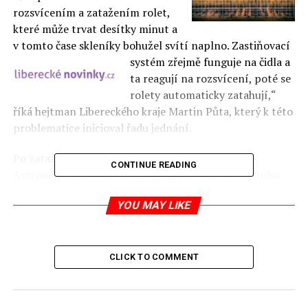
rozsvícením a zatažením rolet,
které může trvat desítky minut a
v tomto čase skleníky bohužel svítí naplno.
Zastiňovací
systém zřejmě funguje na čidla a
ta reagují na rozsvícení, poté se
rolety automaticky zatahují,“
říká hejtman Libereckého kraje Martin Půta, který k této
problematice inicioval řadu jednání.
Po zatažení rolet je podle Pavla Suchana z
CONTINUE READING
Astronomického ústavu AV ČR vyzařování do horního
poloprostoru téměř nulové a svítí pouze boky skleníku.
YOU MAY LIKE
„V tomto stadiu není záře skleníků například z
Albrechtického kopce vůbec patrná ani při nízké
oblačnosti. Není vidět ani z Jizerských hor, naopak tam
jsou jasně viditelné sjezdovky, které se teď zasněžují,“
CLICK TO COMMENT
dodává Pavel Suchan.
Skleníky v Turówě jsou jedinými v Polsku se zacloněním.