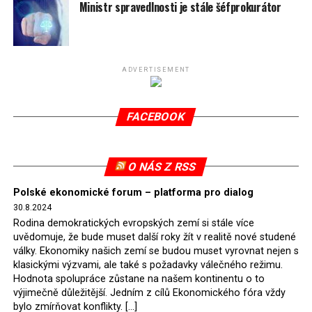
spotřeby.
Ministr spravedlnosti je stále šéfprokurátor
Připomeňme, že ukončení těžby hnědého uhlí pro
elektrárnu Turów nařídil Soudní dvůr Evropské unie
(SDEU) v souvislosti se stížnostmi českých samospráv
ADVERTISEMENT
verdiktem španělské soudkyně Rosario Silva de Lapureta
v květnu 2021. Vláda premiéra Morawieckého však
FACEBOOK
tomuto rozhodnutí nevyhověla, proto na žádost
Evropské komise uložil SDEU v září 2021 Polsku denní
pokutu ve výši 500 tisíc eur.
O NÁS Z RSS
Tento trest byl účtován téměř půl roku, až do února
Polské ekonomické forum – platforma pro dialog
2022, než byl tento případ z důvodu uzavření dohody
30.8.2024
Polska s Českou republikou o odstranění příčin sporu o
Rodina demokratických evropských zemí si stále více
důl Turów vymazán z rejstříku tribunálu. Celkem si
uvědomuje, že bude muset další roky žít v realitě nové studené
Polsko nechalo z přiznaných evropských fondů odečíst
války. Ekonomiky našich zemí se budou muset vyrovnat nejen s
asi 70 milionů eur na pokutách a 45 milionů eur
klasickými výzvami, ale také s požadavky válečného režimu.
Hodnota spolupráce zůstane na našem kontinentu o to
zaplatilo jako odškodnění České republice – ale jak důl,
výjimečně důležitější. Jedním z cílů Ekonomického fóra vždy
tak elektrárna nadále fungovaly. Už tehdy zástupci
bylo zmírňovat konflikty. […]