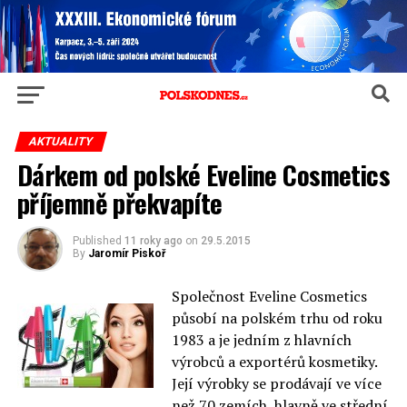
AKTUALITY
Dárkem od polské Eveline Cosmetics
příjemně překvapíte
Published
11 roky ago
on
29.5.2015
By
Jaromír Piskoř
Společnost Eveline Cosmetics
působí na polském trhu od roku
1983 a je jedním z hlavních
výrobců a exportérů kosmetiky.
Její výrobky se prodávají ve více
než 70 zemích, hlavně ve střední