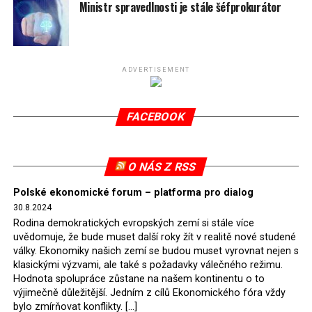
spotřeby.
Ministr spravedlnosti je stále šéfprokurátor
Připomeňme, že ukončení těžby hnědého uhlí pro
elektrárnu Turów nařídil Soudní dvůr Evropské unie
(SDEU) v souvislosti se stížnostmi českých samospráv
ADVERTISEMENT
verdiktem španělské soudkyně Rosario Silva de Lapureta
v květnu 2021. Vláda premiéra Morawieckého však
FACEBOOK
tomuto rozhodnutí nevyhověla, proto na žádost
Evropské komise uložil SDEU v září 2021 Polsku denní
pokutu ve výši 500 tisíc eur.
O NÁS Z RSS
Tento trest byl účtován téměř půl roku, až do února
Polské ekonomické forum – platforma pro dialog
2022, než byl tento případ z důvodu uzavření dohody
30.8.2024
Polska s Českou republikou o odstranění příčin sporu o
Rodina demokratických evropských zemí si stále více
důl Turów vymazán z rejstříku tribunálu. Celkem si
uvědomuje, že bude muset další roky žít v realitě nové studené
Polsko nechalo z přiznaných evropských fondů odečíst
války. Ekonomiky našich zemí se budou muset vyrovnat nejen s
asi 70 milionů eur na pokutách a 45 milionů eur
klasickými výzvami, ale také s požadavky válečného režimu.
Hodnota spolupráce zůstane na našem kontinentu o to
zaplatilo jako odškodnění České republice – ale jak důl,
výjimečně důležitější. Jedním z cílů Ekonomického fóra vždy
tak elektrárna nadále fungovaly. Už tehdy zástupci
bylo zmírňovat konflikty. […]