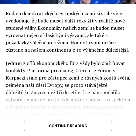
Rodina demokratických evropských zemí si stále více
uvědomuje, že bude muset další roky žít v realitě nové
studené války. Ekonomiky našich zemí se budou muset
vyrovnat nejen s klasickými výzvami, ale také s
požadavky válečného režimu. Hodnota spolupráce
zůstane na našem kontinentu o to výjimečně důležitější.
Jedním z cílů Ekonomického fóra vždy bylo zmírňovat
konflikty. Platforma pro dialog, kterou se Fórum v
Karpaczi stalo pro zástupce zemí z různých koutů světa,
zejména naší části Evropy, se proto stává ještě
důležitější. Za více než tři desetiletí se nám podařilo
vytvořit jedinečné místo, kde můžete mluvit s respektem
k druhému člověku a jeho názorům. Místo, kde se rodí
moderní nápady a nekonvenční, inovativní řešení.
CONTINUE READING
Polsko musí mít instituce, jejichž horizont činnosti je
delší než období, ve kterém byl u moci konkrétní