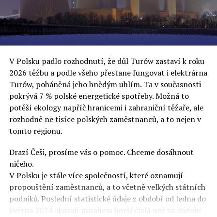
oslovuje své voliče, bublinu šílenců, kteří mu všechno
uvěří a nebudou se ptát na podrobnosti,“ řekl Rafał
Ziemkiewicz, redaktor týdeníku Do Rzeczy a ironicky
dodal: „Když se nynějšímu vedení státního hřebčince
podařilo prodat na aukci 10 plemenných koní za 600
V Polsku padlo rozhodnutí, že důl Turów zastaví k roku
000 euro, bylo to provládními médii oslavované jako
2026 těžbu a podle všeho přestane fungovat i elektrárna
velký úspěch. Za vlády PiS se 14 koní prodalo za 2,5
Turów, poháněná jeho hnědým uhlím. Ta v současnosti
milionu euro, což bylo stejnou mediální partou
pokrývá 7 % polské energetické spotřeby. Možná to
komentováno jako konec polského chovu koní. Ve vidění
potěší ekology napříč hranicemi i zahraniční těžaře, ale
kontrolorů činnosti PiS ale určitě šlo při prodeji koní o
rozhodně ne tisíce polských zaměstnanců, a to nejen v
praní peněz či jinou nelegální činnost.“
tomto regionu.
Tuskova čísla jsou ale ujetá i jinde, pokračoval
Ziemkiewicz. „Ve vládní aféře PiS kolem vydávání víz
Drazí Češi, prosíme vás o pomoc. Chceme dosáhnout
Tusk tvrdil, že za vlády dnešní opozice se nelegálně
ničeho.
prodalo 600 000 víz do Polska. Byla na to dokonce
V Polsku je stále více společností, které oznamují
vytvořena parlamentní vyšetřovací komise, která přišla
propouštění zaměstnanců, a to včetně velkých státních
ale pouze na to, že 220 víz do Polska bylo
podniků. Poslední statistické údaje z období od ledna do
prostřednictvím úplatků uspíšeno, tedy že víza byla
května 2024 ukazují mnohem horší čísla než za období