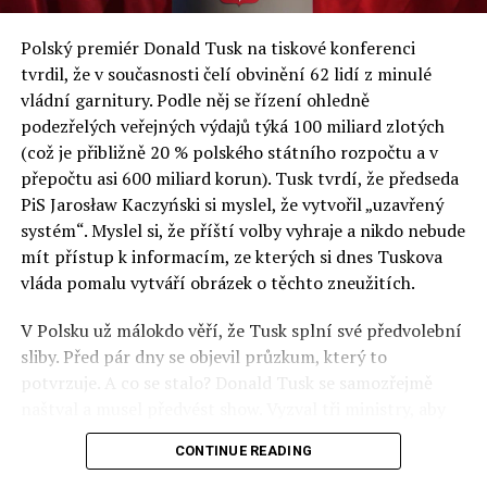
a východní Evropě.
Polský premiér Donald Tusk na tiskové konferenci
Otázky spojené s vývojem umělé inteligence budou na
tvrdil, že v současnosti čelí obvinění 62 lidí z minulé
fóru AI zvláště diskutovanou oblastí. Fórum AI bude
vládní garnitury. Podle něj se řízení ohledně
zahrnovat vyhrazenou tematickou trať skládající se z
podezřelých veřejných výdajů týká 100 miliard zlotých
panelů, prezentací, workshopů a speciálních akcí.
(což je přibližně 20 % polského státního rozpočtu a v
Budou diskutovány klíčové otázky vlivu umělé
přepočtu asi 600 miliard korun). Tusk tvrdí, že předseda
inteligence ve společnosti, ale i v sektoru veřejných a
PiS Jarosław Kaczyński si myslel, že vytvořil „uzavřený
komerčních služeb. Budou se diskutovat problémy a
systém“. Myslel si, že příští volby vyhraje a nikdo nebude
výzvy, kterým bude muset trh čelit tváří v tvář zásadním
mít přístup k informacím, ze kterých si dnes Tuskova
technologickým změnám. Účastníci fóra také zváží, do
vláda pomalu vytváří obrázek o těchto zneužitích.
jaké míry investice do vědeckého výzkumu a moderních
V Polsku už málokdo věří, že Tusk splní své předvolební
technologií umělé inteligence v mnoha oblastech života
sliby. Před pár dny se objevil průzkum, který to
umožní Evropské unii obnovit konkurenceschopnost ve
potvrzuje. A co se stalo? Donald Tusk se samozřejmě
vztahu ke globálním ekonomikám a nutnosti zajistit
naštval a musel předvést show. Vyzval tři ministry, aby
bezpečnost evropských zemí.
před kamerami podepsali dohodu o stíhání členů PiS, a
CONTINUE READING
ti poslušně ono divadlo předvedli. Andrzej Domański
(finance), Tomasz Siemoniak (vnitro) a Adam Bodnar