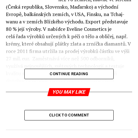
(Česká republika, Slovensko, Maďarsko) a východní
Evropě, balkánských zemích, v USA, Finsku, na Tchaj-
wanu a v zemích Blízkého východu. Export představuje
80 % její výroby.
V nabídce Eveline Cosmetics je
celá řada výrobků určených k péči o tělo a obličej, např.
krémy, které obsahují plátky zlata a zrníčka diamantů. V
roce 2011 firma utržila za prodej výrobků částku ve výši
27 mil. eur. Zaměstnává více než 500 odborníků,
využívá nejnovějších, světových technologií a testuje
kvalitu svých výrobků již ve výrobním procesu, při
CONTINUE READING
distribuci a prodeji. Firma Eveline Cosmetics byla
mnohokrát oceněna mezinárodními cenami
YOU MAY LIKE
udělovanými jak zákazníky, tak profesionály. Šlo
napříklado Prix de Beaute časopisu Cosmopolitan
nebo Best Beauty Buys, o kterém rozhodují čtenářky
CLICK TO COMMENT
časopisu InStyle.
Jejich výrobky nakoupíte zde:
www.evelinecosmetics.cz