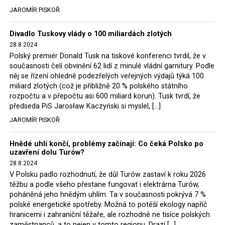
tehdejší opozice a dnes vládnoucí koalice, jako
JAROMÍR PISKOŘ
místopředseda Občanské platformy (PO) Rafał
Trzaskowski nebo lídr Hnutí Polsko 2050 Szymon
Divadlo Tuskovy vlády o 100 miliardách zlotých
Hołownia, přímo řekli, že by se polská vláda měla
28.8.2024
tomuto rozhodnutí podřídit.
Polský premiér Donald Tusk na tiskové konferenci tvrdil, že v
současnosti čelí obvinění 62 lidí z minulé vládní garnitury. Podle
Rozhodnutí polského ministra spravedlnosti jistě potěší
něj se řízení ohledně podezřelých veřejných výdajů týká 100
německé, české a polské ekology, ale i těžaře. Je těžké si
miliard zlotých (což je přibližně 20 % polského státního
rozpočtu a v přepočtu asi 600 miliard korun). Tusk tvrdí, že
představit, že by o takové věci rozhodoval sám ministr
předseda PiS Jarosław Kaczyński si myslel, […]
Bodnar. Musel získat politický souhlas vládnoucí koalice.
JAROMÍR PISKOŘ
Stále jsou totiž platné argumenty Morawieckého vlády,
že důl i elektrárna jsou – kromě zabezpečování cca 7 %
Hnědé uhlí končí, problémy začínají: Co čeká Polsko po
polského energetického mixu – klíčovými podniky, spolu
uzavření dolu Turów?
se svými dceřinými společnostmi zaměstnávají cca pět
28.8.2024
tisíc lidí. Navíc s činností dolu a elektrárny nepřímo
V Polsku padlo rozhodnutí, že důl Turów zastaví k roku 2026
souvisí dalších několik desítek tisíc pracovních míst v
těžbu a podle všeho přestane fungovat i elektrárna Turów,
regionu. Zelená politika ale opět zvítězila.
poháněná jeho hnědým uhlím. Ta v současnosti pokrývá 7 %
polské energetické spotřeby. Možná to potěší ekology napříč
hranicemi i zahraniční těžaře, ale rozhodně ne tisíce polských
Rozhodnutí polského ministra spravedlnosti jistě potěší
zaměstnanců, a to nejen v tomto regionu. Drazí […]