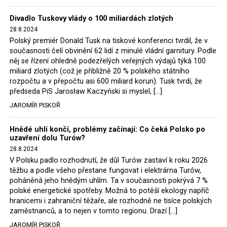
Trzaskowski nebo lídr Hnutí Polsko 2050 Szymon
Divadlo Tuskovy vlády o 100 miliardách zlotých
Hołownia, přímo řekli, že by se polská vláda měla
28.8.2024
tomuto rozhodnutí podřídit.
Polský premiér Donald Tusk na tiskové konferenci tvrdil, že v
současnosti čelí obvinění 62 lidí z minulé vládní garnitury. Podle
Rozhodnutí polského ministra spravedlnosti jistě potěší
něj se řízení ohledně podezřelých veřejných výdajů týká 100
německé, české a polské ekology, ale i těžaře. Je těžké si
miliard zlotých (což je přibližně 20 % polského státního
rozpočtu a v přepočtu asi 600 miliard korun). Tusk tvrdí, že
představit, že by o takové věci rozhodoval sám ministr
předseda PiS Jarosław Kaczyński si myslel, […]
Bodnar. Musel získat politický souhlas vládnoucí koalice.
JAROMÍR PISKOŘ
Stále jsou totiž platné argumenty Morawieckého vlády,
že důl i elektrárna jsou – kromě zabezpečování cca 7 %
Hnědé uhlí končí, problémy začínají: Co čeká Polsko po
polského energetického mixu – klíčovými podniky, spolu
uzavření dolu Turów?
se svými dceřinými společnostmi zaměstnávají cca pět
28.8.2024
tisíc lidí. Navíc s činností dolu a elektrárny nepřímo
V Polsku padlo rozhodnutí, že důl Turów zastaví k roku 2026
souvisí dalších několik desítek tisíc pracovních míst v
těžbu a podle všeho přestane fungovat i elektrárna Turów,
regionu. Zelená politika ale opět zvítězila.
poháněná jeho hnědým uhlím. Ta v současnosti pokrývá 7 %
polské energetické spotřeby. Možná to potěší ekology napříč
hranicemi i zahraniční těžaře, ale rozhodně ne tisíce polských
Rozhodnutí polského ministra spravedlnosti jistě potěší
zaměstnanců, a to nejen v tomto regionu. Drazí […]
německé, české a polské ekology, kteří žalobu u
JAROMÍR PISKOŘ
správního soudu podali, ale také německé a české