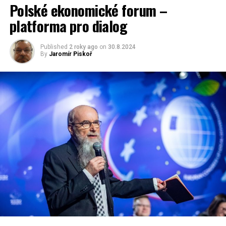
Polské ekonomické forum –
platforma pro dialog
Published
2 roky ago
on
30.8.2024
By
Jaromír Piskoř