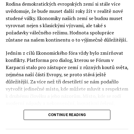
Rodina demokratických evropských zemí si stále více
uvědomuje, že bude muset další roky žít v realitě nové
studené války. Ekonomiky našich zemí se budou muset
vyrovnat nejen s klasickými výzvami, ale také s
požadavky válečného režimu. Hodnota spolupráce
zůstane na našem kontinentu o to výjimečně důležitější.
Jedním z cílů Ekonomického fóra vždy bylo zmírňovat
konflikty. Platforma pro dialog, kterou se Fórum v
Karpaczi stalo pro zástupce zemí z různých koutů světa,
zejména naší části Evropy, se proto stává ještě
důležitější. Za více než tři desetiletí se nám podařilo
vytvořit jedinečné místo, kde můžete mluvit s respektem
k druhému člověku a jeho názorům. Místo, kde se rodí
moderní nápady a nekonvenční, inovativní řešení.
CONTINUE READING
Polsko musí mít instituce, jejichž horizont činnosti je
delší než období, ve kterém byl u moci konkrétní
politický tým. Pouze to vám dává šanci skutečně řešit