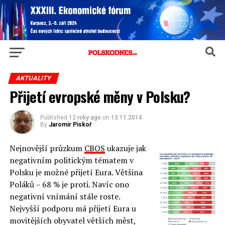
AKTUALITY
Přijetí evropské měny v Polsku?
Published
12 roky ago
on
13.11.2014
By
Jaromír Piskoř
Nejnovější průzkum
CBOS
ukazuje jak
negativním politickým tématem v
Polsku je možné přijetí Eura. Většina
Poláků – 68 % je proti. Navíc ono
negativní vnímání stále roste.
Nejvyšší podporu má přijetí Eura u
movitějších obyvatel větších měst,