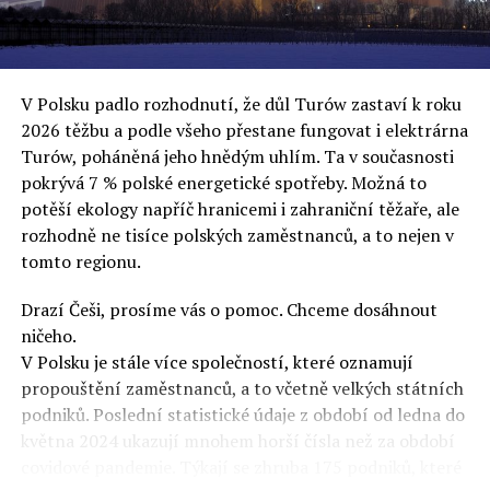
uvěří a nebudou se ptát na podrobnosti,“ řekl Rafał
Ziemkiewicz, redaktor týdeníku Do Rzeczy a ironicky
dodal: „Když se nynějšímu vedení státního hřebčince
podařilo prodat na aukci 10 plemenných koní za 600
V Polsku padlo rozhodnutí, že důl Turów zastaví k roku
000 euro, bylo to provládními médii oslavované jako
2026 těžbu a podle všeho přestane fungovat i elektrárna
velký úspěch. Za vlády PiS se 14 koní prodalo za 2,5
Turów, poháněná jeho hnědým uhlím. Ta v současnosti
milionu euro, což bylo stejnou mediální partou
pokrývá 7 % polské energetické spotřeby. Možná to
komentováno jako konec polského chovu koní. Ve vidění
potěší ekology napříč hranicemi i zahraniční těžaře, ale
kontrolorů činnosti PiS ale určitě šlo při prodeji koní o
rozhodně ne tisíce polských zaměstnanců, a to nejen v
praní peněz či jinou nelegální činnost.“
tomto regionu.
Tuskova čísla jsou ale ujetá i jinde, pokračoval
Ziemkiewicz. „Ve vládní aféře PiS kolem vydávání víz
Drazí Češi, prosíme vás o pomoc. Chceme dosáhnout
Tusk tvrdil, že za vlády dnešní opozice se nelegálně
ničeho.
prodalo 600 000 víz do Polska. Byla na to dokonce
V Polsku je stále více společností, které oznamují
vytvořena parlamentní vyšetřovací komise, která přišla
propouštění zaměstnanců, a to včetně velkých státních
ale pouze na to, že 220 víz do Polska bylo
podniků. Poslední statistické údaje z období od ledna do
prostřednictvím úplatků uspíšeno, tedy že víza byla
května 2024 ukazují mnohem horší čísla než za období
vydána přednostně. Ptá se dnes někdo Tuska, kam se
covidové pandemie. Týkají se zhruba 175 podniků, které
podělo oněch 599 780 uplacených víz? Nikdo se už