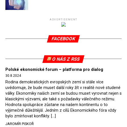
Připomeňme, že ukončení těžby hnědého uhlí pro
elektrárnu Turów nařídil Soudní dvůr Evropské unie
(SDEU) v souvislosti se stížnostmi českých samospráv
ADVERTISEMENT
verdiktem španělské soudkyně Rosario Silva de Lapureta
v květnu 2021. Vláda premiéra Morawieckého však
FACEBOOK
tomuto rozhodnutí nevyhověla, proto na žádost
Evropské komise uložil SDEU v září 2021 Polsku denní
pokutu ve výši 500 tisíc eur.
O NÁS Z RSS
Tento trest byl účtován téměř půl roku, až do února
Polské ekonomické forum – platforma pro dialog
2022, než byl tento případ z důvodu uzavření dohody
30.8.2024
Polska s Českou republikou o odstranění příčin sporu o
Rodina demokratických evropských zemí si stále více
důl Turów vymazán z rejstříku tribunálu. Celkem si
uvědomuje, že bude muset další roky žít v realitě nové studené
Polsko nechalo z přiznaných evropských fondů odečíst
války. Ekonomiky našich zemí se budou muset vyrovnat nejen s
asi 70 milionů eur na pokutách a 45 milionů eur
klasickými výzvami, ale také s požadavky válečného režimu.
Hodnota spolupráce zůstane na našem kontinentu o to
zaplatilo jako odškodnění České republice – ale jak důl,
výjimečně důležitější. Jedním z cílů Ekonomického fóra vždy
tak elektrárna nadále fungovaly. Už tehdy zástupci
bylo zmírňovat konflikty. […]
tehdejší opozice a dnes vládnoucí koalice, jako
JAROMÍR PISKOŘ
místopředseda Občanské platformy (PO) Rafał