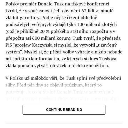
Polský premiér Donald Tusk na tiskové konferenci
Otázky spojené s vývojem umělé inteligence budou na
tvrdil, že v současnosti čelí obvinění 62 lidí z minulé
fóru AI zvláště diskutovanou oblastí. Fórum AI bude
vládní garnitury. Podle něj se řízení ohledně
zahrnovat vyhrazenou tematickou trať skládající se z
podezřelých veřejných výdajů týká 100 miliard zlotých
panelů, prezentací, workshopů a speciálních akcí.
(což je přibližně 20 % polského státního rozpočtu a v
Budou diskutovány klíčové otázky vlivu umělé
přepočtu asi 600 miliard korun). Tusk tvrdí, že předseda
inteligence ve společnosti, ale i v sektoru veřejných a
PiS Jarosław Kaczyński si myslel, že vytvořil „uzavřený
komerčních služeb. Budou se diskutovat problémy a
systém“. Myslel si, že příští volby vyhraje a nikdo nebude
výzvy, kterým bude muset trh čelit tváří v tvář zásadním
mít přístup k informacím, ze kterých si dnes Tuskova
technologickým změnám. Účastníci fóra také zváží, do
vláda pomalu vytváří obrázek o těchto zneužitích.
jaké míry investice do vědeckého výzkumu a moderních
V Polsku už málokdo věří, že Tusk splní své předvolební
technologií umělé inteligence v mnoha oblastech života
sliby. Před pár dny se objevil průzkum, který to
umožní Evropské unii obnovit konkurenceschopnost ve
potvrzuje. A co se stalo? Donald Tusk se samozřejmě
vztahu ke globálním ekonomikám a nutnosti zajistit
naštval a musel předvést show. Vyzval tři ministry, aby
bezpečnost evropských zemí.
před kamerami podepsali dohodu o stíhání členů PiS, a
CONTINUE READING
ti poslušně ono divadlo předvedli. Andrzej Domański
(finance), Tomasz Siemoniak (vnitro) a Adam Bodnar
(spravedlnost) podepsali teatrálně dohodu týkající se