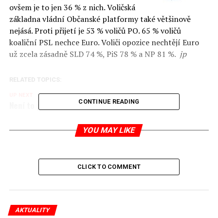
ovšem je to jen 36 % z nich. Voličská
základna vládní Občanské platformy také většinově
nejásá. Proti přijetí je 53 % voličů PO. 65 % voličů
koaliční PSL nechce Euro. Voliči opozice nechtějí Euro
už zcela zásadně SLD 74 %, PiS 78 % a NP 81 %.
jp
RELATED TOPICS:
UP NEXT
CONTINUE READING
Není to poslední oběť
DON'T MISS
Polsko ztrácí nejvíce specialistů v Evropě
YOU MAY LIKE
Jaromír Piskoř
CLICK TO COMMENT
redaktor a editor polskodnes.cz
AKTUALITY