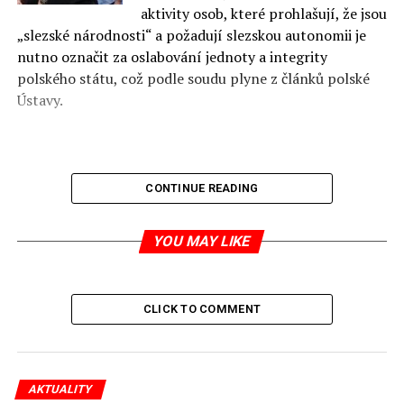
aktivity osob, které prohlašují, že jsou
„slezské národnosti“ a požadují slezskou autonomii je
nutno označit za oslabování jednoty a integrity
polského státu, což podle soudu plyne z článků polské
Ústavy.
CONTINUE READING
Sdružení občanů slezské národnosti vzniklo před dvěma
lety a jsou v něm lidé, kteří deklarují, že jsou slezské
YOU MAY LIKE
národnosti a bojují také o uznání Slezanů za
národnostní menšinu.
CLICK TO COMMENT
jp
zdroj:
interia.pl
AKTUALITY
RELATED TOPICS: