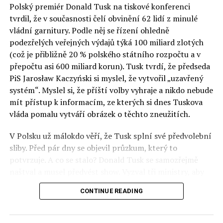
Polský premiér Donald Tusk na tiskové konferenci
Otázky spojené s vývojem umělé inteligence budou na
tvrdil, že v současnosti čelí obvinění 62 lidí z minulé
fóru AI zvláště diskutovanou oblastí. Fórum AI bude
vládní garnitury. Podle něj se řízení ohledně
zahrnovat vyhrazenou tematickou trať skládající se z
podezřelých veřejných výdajů týká 100 miliard zlotých
panelů, prezentací, workshopů a speciálních akcí.
(což je přibližně 20 % polského státního rozpočtu a v
Budou diskutovány klíčové otázky vlivu umělé
přepočtu asi 600 miliard korun). Tusk tvrdí, že předseda
inteligence ve společnosti, ale i v sektoru veřejných a
PiS Jarosław Kaczyński si myslel, že vytvořil „uzavřený
komerčních služeb. Budou se diskutovat problémy a
systém“. Myslel si, že příští volby vyhraje a nikdo nebude
výzvy, kterým bude muset trh čelit tváří v tvář zásadním
mít přístup k informacím, ze kterých si dnes Tuskova
technologickým změnám. Účastníci fóra také zváží, do
vláda pomalu vytváří obrázek o těchto zneužitích.
jaké míry investice do vědeckého výzkumu a moderních
V Polsku už málokdo věří, že Tusk splní své předvolební
technologií umělé inteligence v mnoha oblastech života
sliby. Před pár dny se objevil průzkum, který to
umožní Evropské unii obnovit konkurenceschopnost ve
potvrzuje. A co se stalo? Donald Tusk se samozřejmě
vztahu ke globálním ekonomikám a nutnosti zajistit
naštval a musel předvést show. Vyzval tři ministry, aby
bezpečnost evropských zemí.
před kamerami podepsali dohodu o stíhání členů PiS, a
CONTINUE READING
ti poslušně ono divadlo předvedli. Andrzej Domański
(finance), Tomasz Siemoniak (vnitro) a Adam Bodnar
(spravedlnost) podepsali teatrálně dohodu týkající se