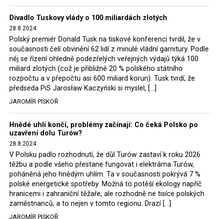
Trzaskowski nebo lídr Hnutí Polsko 2050 Szymon
Divadlo Tuskovy vlády o 100 miliardách zlotých
Hołownia, přímo řekli, že by se polská vláda měla
28.8.2024
tomuto rozhodnutí podřídit.
Polský premiér Donald Tusk na tiskové konferenci tvrdil, že v
současnosti čelí obvinění 62 lidí z minulé vládní garnitury. Podle
Rozhodnutí polského ministra spravedlnosti jistě potěší
něj se řízení ohledně podezřelých veřejných výdajů týká 100
německé, české a polské ekology, ale i těžaře. Je těžké si
miliard zlotých (což je přibližně 20 % polského státního
rozpočtu a v přepočtu asi 600 miliard korun). Tusk tvrdí, že
představit, že by o takové věci rozhodoval sám ministr
předseda PiS Jarosław Kaczyński si myslel, […]
Bodnar. Musel získat politický souhlas vládnoucí koalice.
JAROMÍR PISKOŘ
Stále jsou totiž platné argumenty Morawieckého vlády,
že důl i elektrárna jsou – kromě zabezpečování cca 7 %
Hnědé uhlí končí, problémy začínají: Co čeká Polsko po
polského energetického mixu – klíčovými podniky, spolu
uzavření dolu Turów?
se svými dceřinými společnostmi zaměstnávají cca pět
28.8.2024
tisíc lidí. Navíc s činností dolu a elektrárny nepřímo
V Polsku padlo rozhodnutí, že důl Turów zastaví k roku 2026
souvisí dalších několik desítek tisíc pracovních míst v
těžbu a podle všeho přestane fungovat i elektrárna Turów,
regionu. Zelená politika ale opět zvítězila.
poháněná jeho hnědým uhlím. Ta v současnosti pokrývá 7 %
polské energetické spotřeby. Možná to potěší ekology napříč
hranicemi i zahraniční těžaře, ale rozhodně ne tisíce polských
Rozhodnutí polského ministra spravedlnosti jistě potěší
zaměstnanců, a to nejen v tomto regionu. Drazí […]
německé, české a polské ekology, kteří žalobu u
JAROMÍR PISKOŘ
správního soudu podali, ale také německé a české