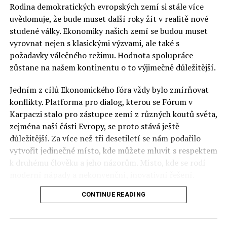
Rodina demokratických evropských zemí si stále více
uvědomuje, že bude muset další roky žít v realitě nové
studené války. Ekonomiky našich zemí se budou muset
vyrovnat nejen s klasickými výzvami, ale také s
požadavky válečného režimu. Hodnota spolupráce
zůstane na našem kontinentu o to výjimečně důležitější.
Jedním z cílů Ekonomického fóra vždy bylo zmírňovat
konflikty. Platforma pro dialog, kterou se Fórum v
Karpaczi stalo pro zástupce zemí z různých koutů světa,
zejména naší části Evropy, se proto stává ještě
důležitější. Za více než tři desetiletí se nám podařilo
vytvořit jedinečné místo, kde můžete mluvit s respektem
k druhému člověku a jeho názorům. Místo, kde se rodí
moderní nápady a nekonvenční, inovativní řešení.
CONTINUE READING
Polsko musí mít instituce, jejichž horizont činnosti je
delší než období, ve kterém byl u moci konkrétní
politický tým. Pouze to vám dává šanci skutečně řešit