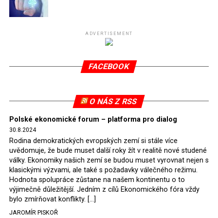
Připomeňme, že ukončení těžby hnědého uhlí pro
elektrárnu Turów nařídil Soudní dvůr Evropské unie
(SDEU) v souvislosti se stížnostmi českých samospráv
ADVERTISEMENT
verdiktem španělské soudkyně Rosario Silva de Lapureta
v květnu 2021. Vláda premiéra Morawieckého však
FACEBOOK
tomuto rozhodnutí nevyhověla, proto na žádost
Evropské komise uložil SDEU v září 2021 Polsku denní
pokutu ve výši 500 tisíc eur.
O NÁS Z RSS
Tento trest byl účtován téměř půl roku, až do února
Polské ekonomické forum – platforma pro dialog
2022, než byl tento případ z důvodu uzavření dohody
30.8.2024
Polska s Českou republikou o odstranění příčin sporu o
Rodina demokratických evropských zemí si stále více
důl Turów vymazán z rejstříku tribunálu. Celkem si
uvědomuje, že bude muset další roky žít v realitě nové studené
Polsko nechalo z přiznaných evropských fondů odečíst
války. Ekonomiky našich zemí se budou muset vyrovnat nejen s
asi 70 milionů eur na pokutách a 45 milionů eur
klasickými výzvami, ale také s požadavky válečného režimu.
Hodnota spolupráce zůstane na našem kontinentu o to
zaplatilo jako odškodnění České republice – ale jak důl,
výjimečně důležitější. Jedním z cílů Ekonomického fóra vždy
tak elektrárna nadále fungovaly. Už tehdy zástupci
bylo zmírňovat konflikty. […]
tehdejší opozice a dnes vládnoucí koalice, jako
JAROMÍR PISKOŘ
místopředseda Občanské platformy (PO) Rafał