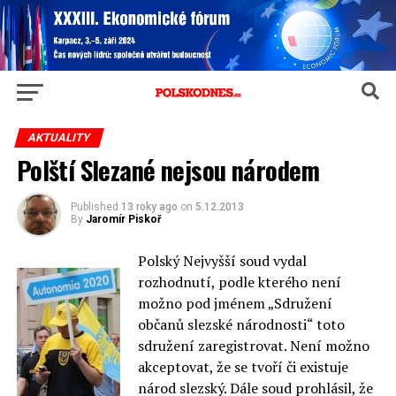
AKTUALITY
Polští Slezané nejsou národem
Published
13 roky ago
on
5.12.2013
By
Jaromír Piskoř
Polský Nejvyšší soud vydal
rozhodnutí, podle kterého není
možno pod jménem „Sdružení
občanů slezské národnosti“ toto
sdružení zaregistrovat. Není možno
akceptovat, že se tvoří či existuje
národ slezský. Dále soud prohlásil, že