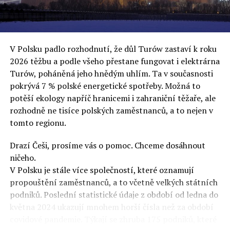
uvěří a nebudou se ptát na podrobnosti,“ řekl Rafał
Ziemkiewicz, redaktor týdeníku Do Rzeczy a ironicky
dodal: „Když se nynějšímu vedení státního hřebčince
podařilo prodat na aukci 10 plemenných koní za 600
V Polsku padlo rozhodnutí, že důl Turów zastaví k roku
000 euro, bylo to provládními médii oslavované jako
2026 těžbu a podle všeho přestane fungovat i elektrárna
velký úspěch. Za vlády PiS se 14 koní prodalo za 2,5
Turów, poháněná jeho hnědým uhlím. Ta v současnosti
milionu euro, což bylo stejnou mediální partou
pokrývá 7 % polské energetické spotřeby. Možná to
komentováno jako konec polského chovu koní. Ve vidění
potěší ekology napříč hranicemi i zahraniční těžaře, ale
kontrolorů činnosti PiS ale určitě šlo při prodeji koní o
rozhodně ne tisíce polských zaměstnanců, a to nejen v
praní peněz či jinou nelegální činnost.“
tomto regionu.
Tuskova čísla jsou ale ujetá i jinde, pokračoval
Ziemkiewicz. „Ve vládní aféře PiS kolem vydávání víz
Drazí Češi, prosíme vás o pomoc. Chceme dosáhnout
Tusk tvrdil, že za vlády dnešní opozice se nelegálně
ničeho.
prodalo 600 000 víz do Polska. Byla na to dokonce
V Polsku je stále více společností, které oznamují
vytvořena parlamentní vyšetřovací komise, která přišla
propouštění zaměstnanců, a to včetně velkých státních
ale pouze na to, že 220 víz do Polska bylo
podniků. Poslední statistické údaje z období od ledna do
prostřednictvím úplatků uspíšeno, tedy že víza byla
května 2024 ukazují mnohem horší čísla než za období
vydána přednostně. Ptá se dnes někdo Tuska, kam se
covidové pandemie. Týkají se zhruba 175 podniků, které
podělo oněch 599 780 uplacených víz? Nikdo se už