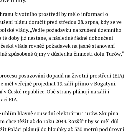
ové limity.
chranu životního prostředí by mělo informaci o
šení plánu doručit před středou 28. srpna, kdy se ve
 polské vlády. „Vedle požadavku na zrušení územního
 té doby již nestane, a následné řádné dokončení
 česká vláda rovněž požadavek na jasné stanovení
ě způsobené újmy v důsledku činnosti dolu Turów,“
procesu posuzování dopadů na životní prostředí (EIA)
se měl veřejně projednat 19. září přímo v Bogatyni.
 v České republice. Obě strany plánují na září i
aci EIA.
 uhlím hlavně sousední elektrárnu Turów. Skupina
am chce těžit až do roku 2044. Rozšířit by se měl důl
ěžit Poláci plánují do hloubky až 330 metrů pod úrovní