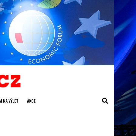
M NA VÝLET
AKCE