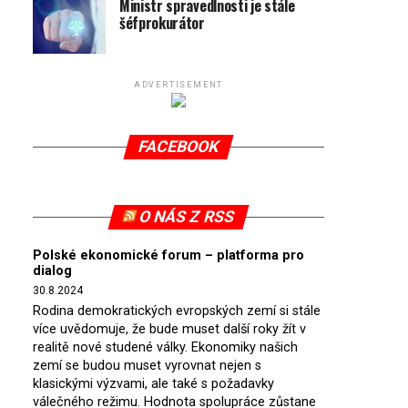
Ministr spravedlnosti je stále
šéfprokurátor
ADVERTISEMENT
FACEBOOK
O NÁS Z RSS
Polské ekonomické forum – platforma pro
dialog
30.8.2024
Rodina demokratických evropských zemí si stále
více uvědomuje, že bude muset další roky žít v
realitě nové studené války. Ekonomiky našich
zemí se budou muset vyrovnat nejen s
klasickými výzvami, ale také s požadavky
válečného režimu. Hodnota spolupráce zůstane