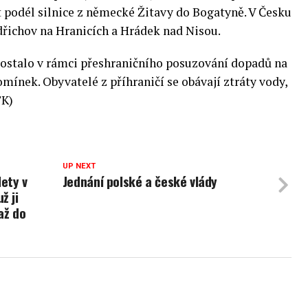
t podél silnice z německé Žitavy do Bogatyně. V Česku
ldřichov na Hranicích a Hrádek nad Nisou.
dostalo v rámci přeshraničního posuzování dopadů na
omínek. Obyvatelé z příhraničí se obávají ztráty vody,
TK)
UP NEXT
lety v
Jednání polské a české vlády
ž ji
až do