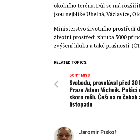
okolního terénu. Důl se má rozšíři
jsou nejblíže Uhelná, Václavice, O
Ministerstvo životního prostředí 
životní prostředí zhruba 5000 přip
zvýšení hluku a také prašnosti. (Č
RELATED TOPICS:
DON'T MISS
Svobodu, provolával před 30 
Praze Adam Michnik. Poláci u
skoro měli, Češi na ni čekali 
listopadu
Jaromír Piskoř