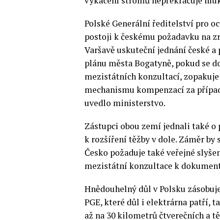
vykácení stromů nepřekračuje hluk
Polské Generální ředitelství pro o
postoji k českému požadavku na zru
Varšavě uskuteční jednání české a
plánu města Bogatyně, pokud se do
mezistátních konzultací, zopakuje
mechanismu kompenzací za případn
uvedlo ministerstvo.
Zástupci obou zemí jednali také o 
k rozšíření těžby v dole. Záměr by 
Česko požaduje také veřejné slyšení
mezistátní konzultace k dokument
Hnědouhelný důl v Polsku zásobuje
PGE, které důl i elektrárna patří, t
až na 30 kilometrů čtverečních a t