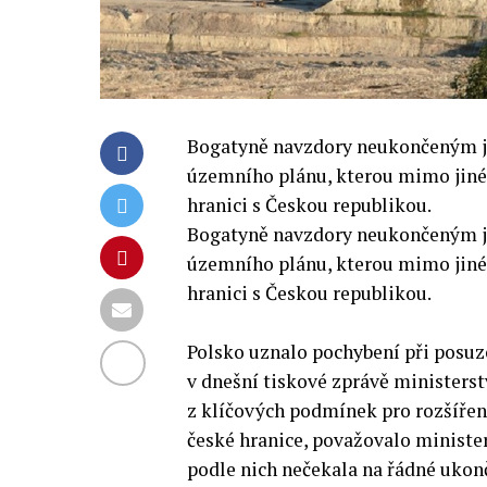
Bogatyně navzdory neukončeným j
územního plánu, kterou mimo jiné
hranici s Českou republikou.
Bogatyně navzdory neukončeným j
územního plánu, kterou mimo jiné
hranici s Českou republikou.
Polsko uznalo pochybení při posu
v dnešní tiskové zprávě ministerst
z klíčových podmínek pro rozšíře
české hranice, považovalo minister
podle nich nečekala na řádné uk