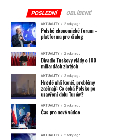
POSLEDNÍ
OBLÍBENÉ
AKTUALITY
2 roky ago
Polské ekonomické forum –
platforma pro dialog
AKTUALITY
2 roky ago
Divadlo Tuskovy vlády o 100
miliardách zlotých
AKTUALITY
2 roky ago
Hnědé uhlí končí, problémy
začínají: Co čeká Polsko po
uzavření dolu Turów?
AKTUALITY
2 roky ago
Čas pro nové vůdce
AKTUALITY
2 roky ago