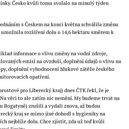
ínky. Česko kvůli tomu svolalo na minulý týden
ednáním s Českem na konci května schválila změnu
 umožnila rozšíření dolu o 14,6 hektaru směrem k
íklad informace o vlivu změny na vodní zdroje,
ovaných emisí na ovzduší, doplnění údajů o vlivu na
opy, doplnění vyhodnocení hlukové zátěže českého
itorovacích opatření.
rostové pro Liberecký kraj) dnes ČTK řekl, že je
 „Na věci to ale zatím nic nemění. My budeme trvat na
 Bogatyně) zrušili a vydali znova, až budou
recký kraj se mimo jiné dohodl s hygieniky na
ch nejblíže dolu. Chce zjistit, zda už teď kvůli