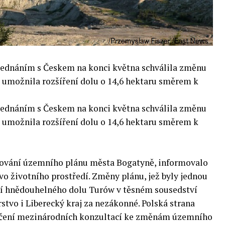
ednáním s Českem na konci května schválila změnu
 umožnila rozšíření dolu o 14,6 hektaru směrem k
ednáním s Českem na konci května schválila změnu
 umožnila rozšíření dolu o 14,6 hektaru směrem k
zování územního plánu města Bogatyně, informovalo
vo životního prostředí. Změny plánu, jež byly jednou
ní hnědouhelného dolu Turów v těsném sousedství
stvo i Liberecký kraj za nezákonné. Polská strana
ončení mezinárodních konzultací ke změnám územního