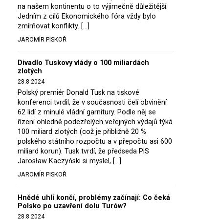
na našem kontinentu o to výjimečně důležitější.
Jedním z cílů Ekonomického fóra vždy bylo
zmírňovat konflikty. […]
JAROMÍR PISKOŘ
Divadlo Tuskovy vlády o 100 miliardách
zlotých
28.8.2024
Polský premiér Donald Tusk na tiskové
konferenci tvrdil, že v současnosti čelí obvinění
62 lidí z minulé vládní garnitury. Podle něj se
řízení ohledně podezřelých veřejných výdajů týká
100 miliard zlotých (což je přibližně 20 %
polského státního rozpočtu a v přepočtu asi 600
miliard korun). Tusk tvrdí, že předseda PiS
Jarosław Kaczyński si myslel, […]
JAROMÍR PISKOŘ
Hnědé uhlí končí, problémy začínají: Co čeká
Polsko po uzavření dolu Turów?
28.8.2024