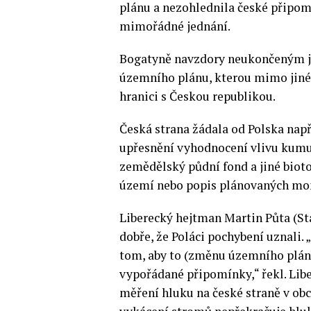
plánu a nezohlednila české připom
mimořádné jednání.
Bogatyně navzdory neukončeným j
územního plánu, kterou mimo jiné
hranici s Českou republikou.
Česká strana žádala od Polska např
upřesnění vyhodnocení vlivu kumul
zemědělský půdní fond a jiné biot
území nebo popis plánovaných mon
Liberecký hejtman Martin Půta (Sta
dobře, že Poláci pochybení uznali.
tom, aby to (změnu územního plánu
vypořádané připomínky,“ řekl. Libe
měření hluku na české straně v obcí