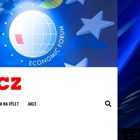
M NA VÝLET
AKCE