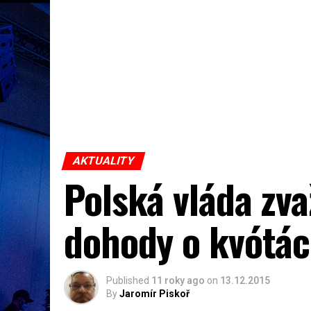
AKTUALITY
Polská vláda zv
dohody o kvótá
Published
11 roky ago
on
13.12.2015
By
Jaromír Piskoř