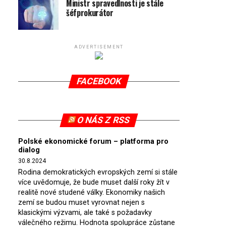
Ministr spravedlnosti je stále
šéfprokurátor
ADVERTISEMENT
FACEBOOK
O NÁS Z RSS
Polské ekonomické forum – platforma pro
dialog
30.8.2024
Rodina demokratických evropských zemí si stále
více uvědomuje, že bude muset další roky žít v
realitě nové studené války. Ekonomiky našich
zemí se budou muset vyrovnat nejen s
klasickými výzvami, ale také s požadavky
válečného režimu. Hodnota spolupráce zůstane