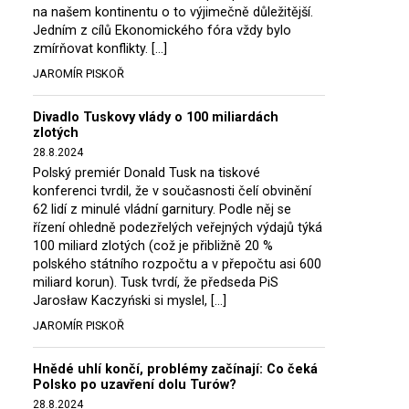
na našem kontinentu o to výjimečně důležitější.
Jedním z cílů Ekonomického fóra vždy bylo
zmírňovat konflikty. […]
JAROMÍR PISKOŘ
Divadlo Tuskovy vlády o 100 miliardách
zlotých
28.8.2024
Polský premiér Donald Tusk na tiskové
konferenci tvrdil, že v současnosti čelí obvinění
62 lidí z minulé vládní garnitury. Podle něj se
řízení ohledně podezřelých veřejných výdajů týká
100 miliard zlotých (což je přibližně 20 %
polského státního rozpočtu a v přepočtu asi 600
miliard korun). Tusk tvrdí, že předseda PiS
Jarosław Kaczyński si myslel, […]
JAROMÍR PISKOŘ
Hnědé uhlí končí, problémy začínají: Co čeká
Polsko po uzavření dolu Turów?
28.8.2024