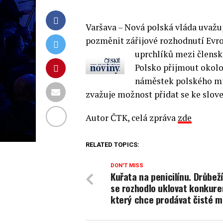
Varšava – Nová polská vláda uvažu
pozměnit zářijové rozhodnutí Evro
uprchlíků mezi člensk
Polsko přijmout okolo
náměstek polského min
zvažuje možnost přidat se ke slov
Autor ČTK, celá zpráva
zde
RELATED TOPICS:
DON'T MISS
Kuřata na penicilínu. Drůbeží
se rozhodlo uklovat konkure
který chce prodávat čisté 