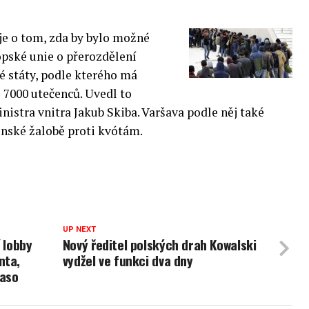
je o tom, zda by bylo možné
pské unie o přerozdělení
é státy, podle kterého má
 7000 utečenců. Uvedl to
istra vnitra Jakub Skiba. Varšava podle něj také
enské žalobě proti kvótám.
UP NEXT
 lobby
Nový ředitel polských drah Kowalski
nta,
vydžel ve funkci dva dny
maso