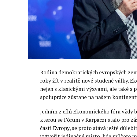
Rodina demokratických evropských zemí 
roky žít v realitě nové studené války.
nejen s klasickými výzvami, ale také s
spolupráce zůstane na našem kontinentu
Jedním z cílů Ekonomického fóra vždy by
kterou se Fórum v Karpaczi stalo pro zá
části Evropy, se proto stává ještě důležit
vytvořit jedinečné místo, kde můžete m