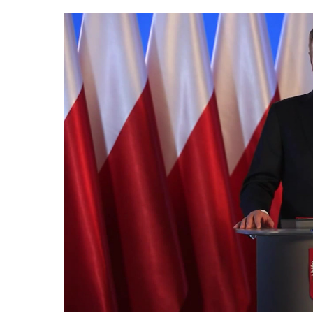
Otázky spojené s vývojem umělé intelig
oblastí. Fórum AI bude zahrnovat vyhraz
prezentací, workshopů a speciálních ak
inteligence ve společnosti, ale i v sekt
diskutovat problémy a výzvy, kterým bud
technologickým změnám. Účastníci fóra 
výzkumu a moderních technologií umělé
Evropské unii obnovit konkurencescho
nutnosti zajistit bezpečnost evropských