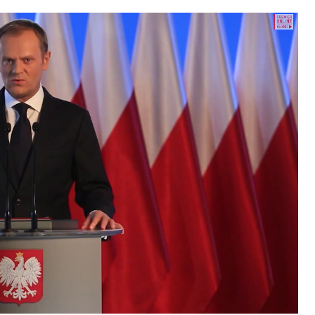
ence budou na fóru AI zvláště diskutovanou
enou tematickou trať skládající se z panelů,
cí. Budou diskutovány klíčové otázky vlivu umělé
oru veřejných a komerčních služeb. Budou se
e muset trh čelit tváří v tvář zásadním
také zváží, do jaké míry investice do vědeckého
 inteligence v mnoha oblastech života umožní
pnost ve vztahu ke globálním ekonomikám a
 zemí.