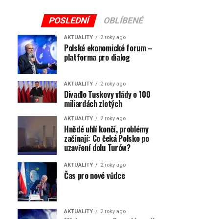
POSLEDNÍ
OBLÍBENÉ
AKTUALITY
2 roky ago
Polské ekonomické forum –
platforma pro dialog
AKTUALITY
2 roky ago
Divadlo Tuskovy vlády o 100
miliardách zlotých
AKTUALITY
2 roky ago
Hnědé uhlí končí, problémy
začínají: Co čeká Polsko po
uzavření dolu Turów?
AKTUALITY
2 roky ago
Čas pro nové vůdce
AKTUALITY
2 roky ago