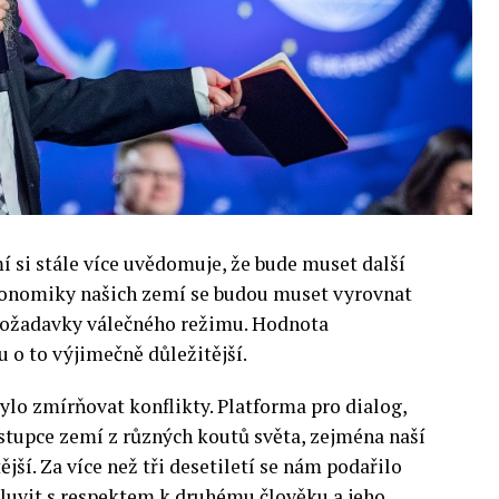
si stále více uvědomuje, že bude muset další
 Ekonomiky našich zemí se budou muset vyrovnat
 požadavky válečného režimu. Hodnota
 o to výjimečně důležitější.
lo zmírňovat konflikty. Platforma pro dialog,
stupce zemí z různých koutů světa, zejména naší
ější. Za více než tři desetiletí se nám podařilo
luvit s respektem k druhému člověku a jeho