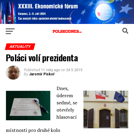
AKTUALITY
Poláci volí prezidenta
Published
11 roky ago
on
24.5.2015
By
Jaromír Piskoř
Dnes,
úderem
sedmé, se
otevřely
hlasovací
místnosti pro druhé kolo