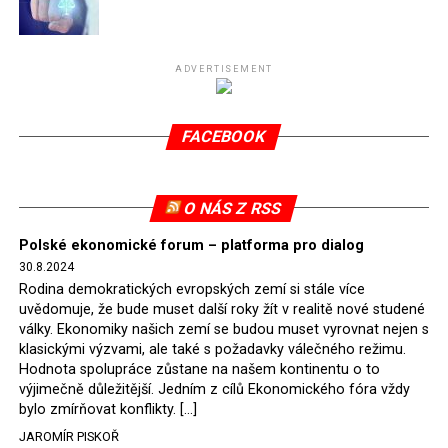
Připomeňme, že ukončení těžby hnědého uhlí pro
elektrárnu Turów nařídil Soudní dvůr Evropské unie
(SDEU) v souvislosti se stížnostmi českých samospráv
ADVERTISEMENT
verdiktem španělské soudkyně Rosario Silva de Lapureta
v květnu 2021. Vláda premiéra Morawieckého však
FACEBOOK
tomuto rozhodnutí nevyhověla, proto na žádost
Evropské komise uložil SDEU v září 2021 Polsku denní
pokutu ve výši 500 tisíc eur.
O NÁS Z RSS
Tento trest byl účtován téměř půl roku, až do února
Polské ekonomické forum – platforma pro dialog
2022, než byl tento případ z důvodu uzavření dohody
30.8.2024
Polska s Českou republikou o odstranění příčin sporu o
Rodina demokratických evropských zemí si stále více
důl Turów vymazán z rejstříku tribunálu. Celkem si
uvědomuje, že bude muset další roky žít v realitě nové studené
Polsko nechalo z přiznaných evropských fondů odečíst
války. Ekonomiky našich zemí se budou muset vyrovnat nejen s
asi 70 milionů eur na pokutách a 45 milionů eur
klasickými výzvami, ale také s požadavky válečného režimu.
Hodnota spolupráce zůstane na našem kontinentu o to
zaplatilo jako odškodnění České republice – ale jak důl,
výjimečně důležitější. Jedním z cílů Ekonomického fóra vždy
tak elektrárna nadále fungovaly. Už tehdy zástupci
bylo zmírňovat konflikty. […]
tehdejší opozice a dnes vládnoucí koalice, jako
JAROMÍR PISKOŘ
místopředseda Občanské platformy (PO) Rafał