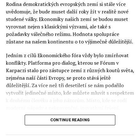
Rodina demokratických evropských zemí si stále více
uvědomuje, že bude muset další roky žít v realitě nové
studené války. Ekonomiky našich zemí se budou muset
vyrovnat nejen s klasickými výzvami, ale také s
požadavky válečného režimu. Hodnota spolupráce
zůstane na našem kontinentu o to výjimečně důležitější.
Jedním z cílů Ekonomického fóra vždy bylo zmírňovat
konflikty. Platforma pro dialog, kterou se Fórum v
Karpaczi stalo pro zástupce zemí z různých koutů světa,
zejména naší části Evropy, se proto stává ještě
důležitější. Za více než tři desetiletí se nám podařilo
vytvořit jedinečné místo, kde můžete mluvit s respektem
k druhému člověku a jeho názorům. Místo, kde se rodí
moderní nápady a nekonvenční, inovativní řešení.
CONTINUE READING
Polsko musí mít instituce, jejichž horizont činnosti je
delší než období, ve kterém byl u moci konkrétní
politický tým. Pouze to vám dává šanci skutečně řešit