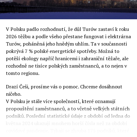
uvěří a nebudou se ptát na podrobnosti,“ řekl Rafał
Ziemkiewicz, redaktor týdeníku Do Rzeczy a ironicky
dodal: „Když se nynějšímu vedení státního hřebčince
podařilo prodat na aukci 10 plemenných koní za 600
V Polsku padlo rozhodnutí, že důl Turów zastaví k roku
000 euro, bylo to provládními médii oslavované jako
2026 těžbu a podle všeho přestane fungovat i elektrárna
velký úspěch. Za vlády PiS se 14 koní prodalo za 2,5
Turów, poháněná jeho hnědým uhlím. Ta v současnosti
milionu euro, což bylo stejnou mediální partou
pokrývá 7 % polské energetické spotřeby. Možná to
komentováno jako konec polského chovu koní. Ve vidění
potěší ekology napříč hranicemi i zahraniční těžaře, ale
kontrolorů činnosti PiS ale určitě šlo při prodeji koní o
rozhodně ne tisíce polských zaměstnanců, a to nejen v
praní peněz či jinou nelegální činnost.“
tomto regionu.
Tuskova čísla jsou ale ujetá i jinde, pokračoval
Ziemkiewicz. „Ve vládní aféře PiS kolem vydávání víz
Drazí Češi, prosíme vás o pomoc. Chceme dosáhnout
Tusk tvrdil, že za vlády dnešní opozice se nelegálně
ničeho.
prodalo 600 000 víz do Polska. Byla na to dokonce
V Polsku je stále více společností, které oznamují
vytvořena parlamentní vyšetřovací komise, která přišla
propouštění zaměstnanců, a to včetně velkých státních
ale pouze na to, že 220 víz do Polska bylo
podniků. Poslední statistické údaje z období od ledna do
prostřednictvím úplatků uspíšeno, tedy že víza byla
května 2024 ukazují mnohem horší čísla než za období
vydána přednostně. Ptá se dnes někdo Tuska, kam se
covidové pandemie. Týkají se zhruba 175 podniků, které
podělo oněch 599 780 uplacených víz? Nikdo se už