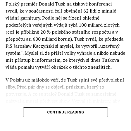
Polský premiér Donald Tusk na tiskové konferenci
Otázky spojené s vývojem umělé inteligence budou na
tvrdil, že v současnosti čelí obvinění 62 lidí z minulé
fóru AI zvláště diskutovanou oblastí. Fórum AI bude
vládní garnitury. Podle něj se řízení ohledně
zahrnovat vyhrazenou tematickou trať skládající se z
podezřelých veřejných výdajů týká 100 miliard zlotých
panelů, prezentací, workshopů a speciálních akcí.
(což je přibližně 20 % polského státního rozpočtu a v
Budou diskutovány klíčové otázky vlivu umělé
přepočtu asi 600 miliard korun). Tusk tvrdí, že předseda
inteligence ve společnosti, ale i v sektoru veřejných a
PiS Jarosław Kaczyński si myslel, že vytvořil „uzavřený
komerčních služeb. Budou se diskutovat problémy a
systém“. Myslel si, že příští volby vyhraje a nikdo nebude
výzvy, kterým bude muset trh čelit tváří v tvář zásadním
mít přístup k informacím, ze kterých si dnes Tuskova
technologickým změnám. Účastníci fóra také zváží, do
vláda pomalu vytváří obrázek o těchto zneužitích.
jaké míry investice do vědeckého výzkumu a moderních
V Polsku už málokdo věří, že Tusk splní své předvolební
technologií umělé inteligence v mnoha oblastech života
sliby. Před pár dny se objevil průzkum, který to
umožní Evropské unii obnovit konkurenceschopnost ve
potvrzuje. A co se stalo? Donald Tusk se samozřejmě
vztahu ke globálním ekonomikám a nutnosti zajistit
naštval a musel předvést show. Vyzval tři ministry, aby
bezpečnost evropských zemí.
před kamerami podepsali dohodu o stíhání členů PiS, a
CONTINUE READING
ti poslušně ono divadlo předvedli. Andrzej Domański
(finance), Tomasz Siemoniak (vnitro) a Adam Bodnar
(spravedlnost) podepsali teatrálně dohodu týkající se