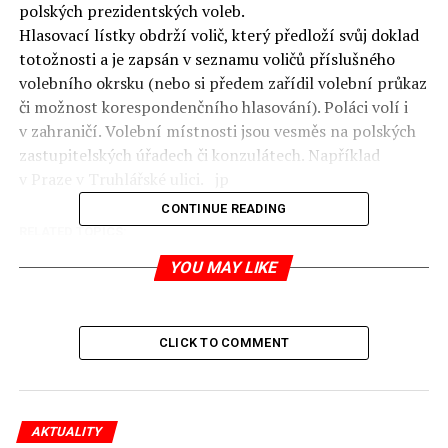
polských prezidentských voleb.
Hlasovací lístky obdrží volič, který předloží svůj doklad
totožnosti a je zapsán v seznamu voličů příslušného
volebního okrsku (nebo si předem zařídil volební průkaz
či možnost korespondenčního hlasování). Poláci volí i
v zahraničí. Volební místnosti jsou vesměs na polských
zastupitelských úřadech či konzulátech. Například
v Praze v Truhlářské ulici. jp
CONTINUE READING
RELATED TOPICS:
UP NEXT
YOU MAY LIKE
Smrt prodloužila polské volby
DON'T MISS
Polská kuchyně: zelí, houby, řepa, švestky, smetana…
CLICK TO COMMENT
Jaromír Piskoř
AKTUALITY