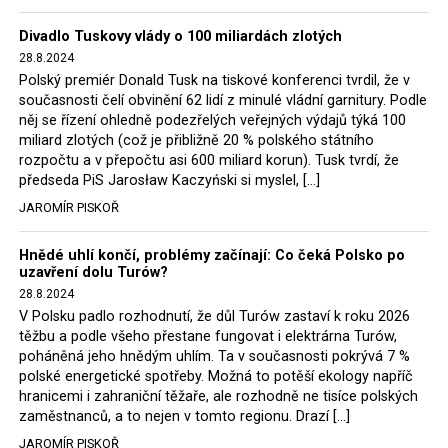
Trzaskowski nebo lídr Hnutí Polsko 2050 Szymon
Divadlo Tuskovy vlády o 100 miliardách zlotých
Hołownia, přímo řekli, že by se polská vláda měla
28.8.2024
tomuto rozhodnutí podřídit.
Polský premiér Donald Tusk na tiskové konferenci tvrdil, že v
současnosti čelí obvinění 62 lidí z minulé vládní garnitury. Podle
Rozhodnutí polského ministra spravedlnosti jistě potěší
něj se řízení ohledně podezřelých veřejných výdajů týká 100
německé, české a polské ekology, ale i těžaře. Je těžké si
miliard zlotých (což je přibližně 20 % polského státního
rozpočtu a v přepočtu asi 600 miliard korun). Tusk tvrdí, že
představit, že by o takové věci rozhodoval sám ministr
předseda PiS Jarosław Kaczyński si myslel, […]
Bodnar. Musel získat politický souhlas vládnoucí koalice.
JAROMÍR PISKOŘ
Stále jsou totiž platné argumenty Morawieckého vlády,
že důl i elektrárna jsou – kromě zabezpečování cca 7 %
Hnědé uhlí končí, problémy začínají: Co čeká Polsko po
polského energetického mixu – klíčovými podniky, spolu
uzavření dolu Turów?
se svými dceřinými společnostmi zaměstnávají cca pět
28.8.2024
tisíc lidí. Navíc s činností dolu a elektrárny nepřímo
V Polsku padlo rozhodnutí, že důl Turów zastaví k roku 2026
souvisí dalších několik desítek tisíc pracovních míst v
těžbu a podle všeho přestane fungovat i elektrárna Turów,
regionu. Zelená politika ale opět zvítězila.
poháněná jeho hnědým uhlím. Ta v současnosti pokrývá 7 %
polské energetické spotřeby. Možná to potěší ekology napříč
hranicemi i zahraniční těžaře, ale rozhodně ne tisíce polských
Rozhodnutí polského ministra spravedlnosti jistě potěší
zaměstnanců, a to nejen v tomto regionu. Drazí […]
německé, české a polské ekology, kteří žalobu u
JAROMÍR PISKOŘ
správního soudu podali, ale také německé a české