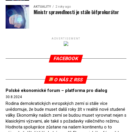
uhlím. Ta v současnosti pokrývá 7 % polské energetické
AKTUALITY
2 roky ago
spotřeby.
Ministr spravedlnosti je stále šéfprokurátor
Připomeňme, že ukončení těžby hnědého uhlí pro
elektrárnu Turów nařídil Soudní dvůr Evropské unie
(SDEU) v souvislosti se stížnostmi českých samospráv
ADVERTISEMENT
verdiktem španělské soudkyně Rosario Silva de Lapureta
v květnu 2021. Vláda premiéra Morawieckého však
FACEBOOK
tomuto rozhodnutí nevyhověla, proto na žádost
Evropské komise uložil SDEU v září 2021 Polsku denní
pokutu ve výši 500 tisíc eur.
O NÁS Z RSS
Tento trest byl účtován téměř půl roku, až do února
Polské ekonomické forum – platforma pro dialog
2022, než byl tento případ z důvodu uzavření dohody
30.8.2024
Polska s Českou republikou o odstranění příčin sporu o
Rodina demokratických evropských zemí si stále více
důl Turów vymazán z rejstříku tribunálu. Celkem si
uvědomuje, že bude muset další roky žít v realitě nové studené
Polsko nechalo z přiznaných evropských fondů odečíst
války. Ekonomiky našich zemí se budou muset vyrovnat nejen s
asi 70 milionů eur na pokutách a 45 milionů eur
klasickými výzvami, ale také s požadavky válečného režimu.
Hodnota spolupráce zůstane na našem kontinentu o to
zaplatilo jako odškodnění České republice – ale jak důl,