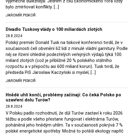
výjimečně důležitější. Jedním z cílů Ekonomického fóra vždy
tak elektrárna nadále fungovaly. Už tehdy zástupci
bylo zmírňovat konflikty. […]
tehdejší opozice a dnes vládnoucí koalice, jako
JAROMÍR PISKOŘ
místopředseda Občanské platformy (PO) Rafał
Trzaskowski nebo lídr Hnutí Polsko 2050 Szymon
Divadlo Tuskovy vlády o 100 miliardách zlotých
Hołownia, přímo řekli, že by se polská vláda měla
28.8.2024
tomuto rozhodnutí podřídit.
Polský premiér Donald Tusk na tiskové konferenci tvrdil, že v
současnosti čelí obvinění 62 lidí z minulé vládní garnitury. Podle
Rozhodnutí polského ministra spravedlnosti jistě potěší
něj se řízení ohledně podezřelých veřejných výdajů týká 100
německé, české a polské ekology, ale i těžaře. Je těžké si
miliard zlotých (což je přibližně 20 % polského státního
rozpočtu a v přepočtu asi 600 miliard korun). Tusk tvrdí, že
představit, že by o takové věci rozhodoval sám ministr
předseda PiS Jarosław Kaczyński si myslel, […]
Bodnar. Musel získat politický souhlas vládnoucí koalice.
JAROMÍR PISKOŘ
Stále jsou totiž platné argumenty Morawieckého vlády,
že důl i elektrárna jsou – kromě zabezpečování cca 7 %
Hnědé uhlí končí, problémy začínají: Co čeká Polsko po
polského energetického mixu – klíčovými podniky, spolu
uzavření dolu Turów?
se svými dceřinými společnostmi zaměstnávají cca pět
28.8.2024
tisíc lidí. Navíc s činností dolu a elektrárny nepřímo
V Polsku padlo rozhodnutí, že důl Turów zastaví k roku 2026
souvisí dalších několik desítek tisíc pracovních míst v
těžbu a podle všeho přestane fungovat i elektrárna Turów,
regionu. Zelená politika ale opět zvítězila.
poháněná jeho hnědým uhlím. Ta v současnosti pokrývá 7 %
polské energetické spotřeby. Možná to potěší ekology napříč