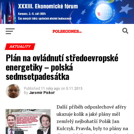
AKTUALITY
Plán na ovládnutí středoevropské
energetiky – polská
sedmsetpadesátka
Published
11 roky ago
on
5.11.2015
By
Jaromír Piskoř
Další příběh odposlechové aféry
ukazuje kolik a jaké plány měl
zemřelý nejbohatší Polák Jan
Kulczyk. Pravda, byly to plány na