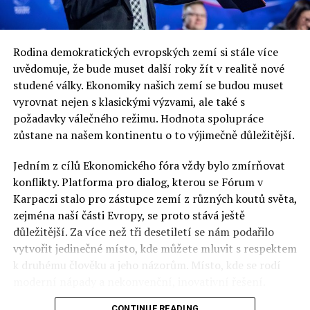
Rodina demokratických evropských zemí si stále více
uvědomuje, že bude muset další roky žít v realitě nové
studené války. Ekonomiky našich zemí se budou muset
vyrovnat nejen s klasickými výzvami, ale také s
požadavky válečného režimu. Hodnota spolupráce
zůstane na našem kontinentu o to výjimečně důležitější.
Jedním z cílů Ekonomického fóra vždy bylo zmírňovat
konflikty. Platforma pro dialog, kterou se Fórum v
Karpaczi stalo pro zástupce zemí z různých koutů světa,
zejména naší části Evropy, se proto stává ještě
důležitější. Za více než tři desetiletí se nám podařilo
vytvořit jedinečné místo, kde můžete mluvit s respektem
k druhému člověku a jeho názorům. Místo, kde se rodí
moderní nápady a nekonvenční, inovativní řešení.
CONTINUE READING