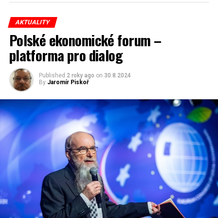
AKTUALITY
redaktor a editor polskodnes.cz
Polské ekonomické forum –
platforma pro dialog
Published
2 roky ago
on
30.8.2024
By
Jaromír Piskoř