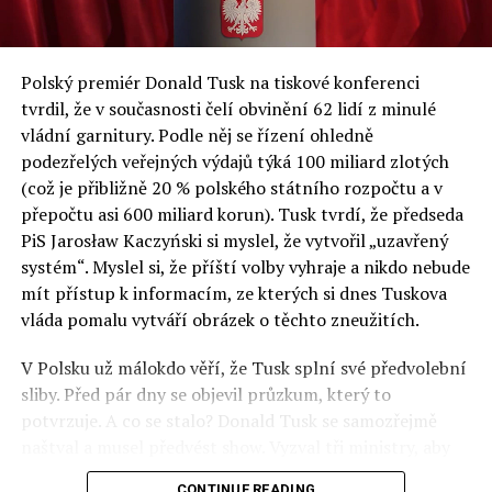
ze SGH již posedmé představili analýzy nejdůležitějších
ekonomických a sociálních problémů v Polsku a střední
a východní Evropě.
Polský premiér Donald Tusk na tiskové konferenci
Otázky spojené s vývojem umělé inteligence budou na
tvrdil, že v současnosti čelí obvinění 62 lidí z minulé
fóru AI zvláště diskutovanou oblastí. Fórum AI bude
vládní garnitury. Podle něj se řízení ohledně
zahrnovat vyhrazenou tematickou trať skládající se z
podezřelých veřejných výdajů týká 100 miliard zlotých
panelů, prezentací, workshopů a speciálních akcí.
(což je přibližně 20 % polského státního rozpočtu a v
Budou diskutovány klíčové otázky vlivu umělé
přepočtu asi 600 miliard korun). Tusk tvrdí, že předseda
inteligence ve společnosti, ale i v sektoru veřejných a
PiS Jarosław Kaczyński si myslel, že vytvořil „uzavřený
komerčních služeb. Budou se diskutovat problémy a
systém“. Myslel si, že příští volby vyhraje a nikdo nebude
výzvy, kterým bude muset trh čelit tváří v tvář zásadním
mít přístup k informacím, ze kterých si dnes Tuskova
technologickým změnám. Účastníci fóra také zváží, do
vláda pomalu vytváří obrázek o těchto zneužitích.
jaké míry investice do vědeckého výzkumu a moderních
V Polsku už málokdo věří, že Tusk splní své předvolební
technologií umělé inteligence v mnoha oblastech života
sliby. Před pár dny se objevil průzkum, který to
umožní Evropské unii obnovit konkurenceschopnost ve
potvrzuje. A co se stalo? Donald Tusk se samozřejmě
vztahu ke globálním ekonomikám a nutnosti zajistit
naštval a musel předvést show. Vyzval tři ministry, aby
bezpečnost evropských zemí.
před kamerami podepsali dohodu o stíhání členů PiS, a
CONTINUE READING