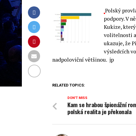
Polský prov
podpory. V n
Kukize, který
volitelnosti 
ukazuje, že P
výsledcích v
nadpoloviční většinou. jp
RELATED TOPICS:
DON'T MISS
Kam se hrabou špionážní ro
polská realita je překonala