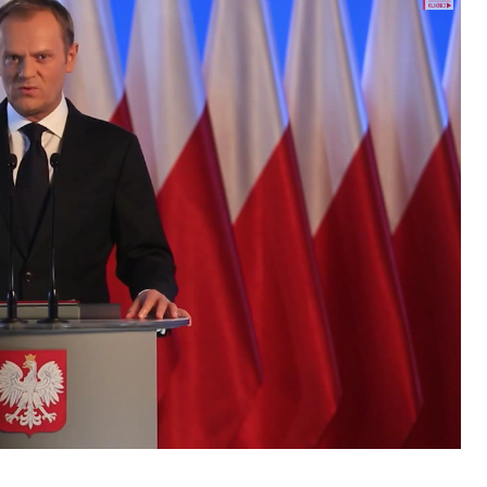
ence budou na fóru AI zvláště diskutovanou
enou tematickou trať skládající se z panelů,
cí. Budou diskutovány klíčové otázky vlivu umělé
oru veřejných a komerčních služeb. Budou se
e muset trh čelit tváří v tvář zásadním
také zváží, do jaké míry investice do vědeckého
 inteligence v mnoha oblastech života umožní
pnost ve vztahu ke globálním ekonomikám a
 zemí.