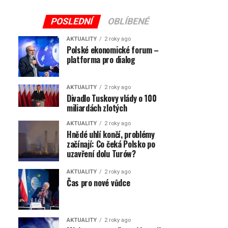
POSLEDNÍ
OBLÍBENÉ
AKTUALITY
2 roky ago
Polské ekonomické forum –
platforma pro dialog
AKTUALITY
2 roky ago
Divadlo Tuskovy vlády o 100
miliardách zlotých
AKTUALITY
2 roky ago
Hnědé uhlí končí, problémy
začínají: Co čeká Polsko po
uzavření dolu Turów?
AKTUALITY
2 roky ago
Čas pro nové vůdce
AKTUALITY
2 roky ago