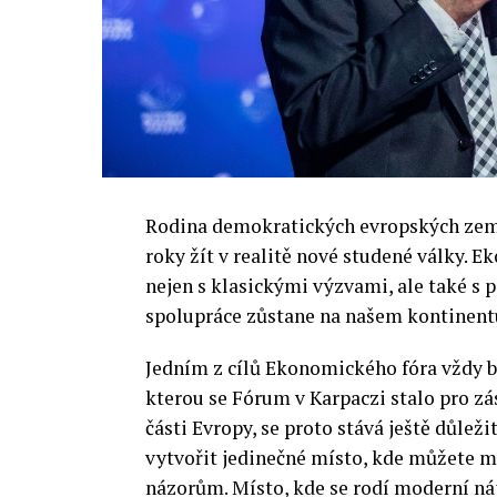
Rodina demokratických evropských zemí 
roky žít v realitě nové studené války.
nejen s klasickými výzvami, ale také s
spolupráce zůstane na našem kontinentu
Jedním z cílů Ekonomického fóra vždy by
kterou se Fórum v Karpaczi stalo pro zá
části Evropy, se proto stává ještě důležit
vytvořit jedinečné místo, kde můžete m
názorům. Místo, kde se rodí moderní ná