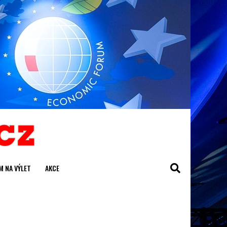
M NA VÝLET
AKCE