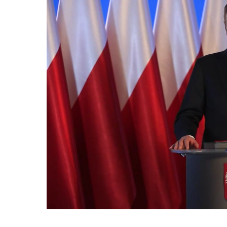
Otázky spojené s vývojem umělé intelig
oblastí. Fórum AI bude zahrnovat vyhraz
prezentací, workshopů a speciálních ak
inteligence ve společnosti, ale i v sekt
diskutovat problémy a výzvy, kterým bud
technologickým změnám. Účastníci fóra 
výzkumu a moderních technologií umělé
Evropské unii obnovit konkurencescho
nutnosti zajistit bezpečnost evropských