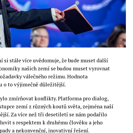
si stále více uvědomuje, že bude muset další
 Ekonomiky našich zemí se budou muset vyrovnat
 požadavky válečného režimu. Hodnota
 o to výjimečně důležitější.
lo zmírňovat konflikty. Platforma pro dialog,
stupce zemí z různých koutů světa, zejména naší
ější. Za více než tři desetiletí se nám podařilo
luvit s respektem k druhému člověku a jeho
pady a nekonvenční, inovativní řešení.