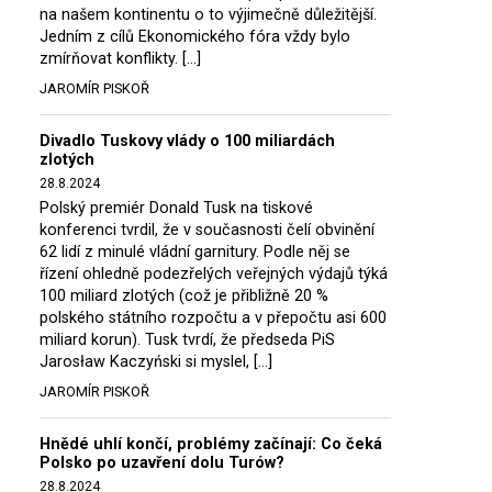
na našem kontinentu o to výjimečně důležitější.
Jedním z cílů Ekonomického fóra vždy bylo
zmírňovat konflikty. […]
JAROMÍR PISKOŘ
Divadlo Tuskovy vlády o 100 miliardách
zlotých
28.8.2024
Polský premiér Donald Tusk na tiskové
konferenci tvrdil, že v současnosti čelí obvinění
62 lidí z minulé vládní garnitury. Podle něj se
řízení ohledně podezřelých veřejných výdajů týká
100 miliard zlotých (což je přibližně 20 %
polského státního rozpočtu a v přepočtu asi 600
miliard korun). Tusk tvrdí, že předseda PiS
Jarosław Kaczyński si myslel, […]
JAROMÍR PISKOŘ
Hnědé uhlí končí, problémy začínají: Co čeká
Polsko po uzavření dolu Turów?
28.8.2024