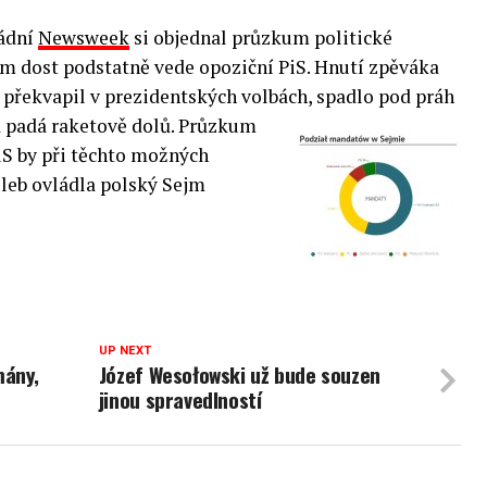
ládní
Newsweek
si objednal průzkum politické
ěm dost podstatně vede opoziční PiS. Hnutí zpěváka
 překvapil v prezidentských volbách, spadlo pod práh
a padá raketově dolů.
Průzkum
iS by při těchto možných
oleb ovládla polský Sejm
UP NEXT
mány,
Józef Wesołowski už bude souzen
jinou spravedlností