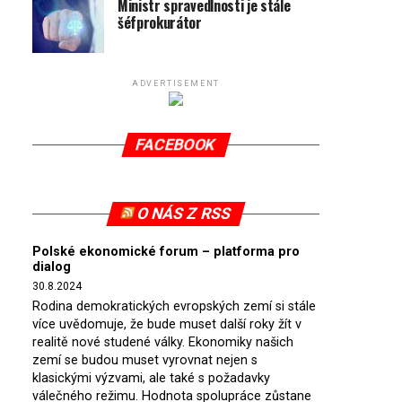
Ministr spravedlnosti je stále
šéfprokurátor
ADVERTISEMENT
FACEBOOK
O NÁS Z RSS
Polské ekonomické forum – platforma pro
dialog
30.8.2024
Rodina demokratických evropských zemí si stále
více uvědomuje, že bude muset další roky žít v
realitě nové studené války. Ekonomiky našich
zemí se budou muset vyrovnat nejen s
klasickými výzvami, ale také s požadavky
válečného režimu. Hodnota spolupráce zůstane