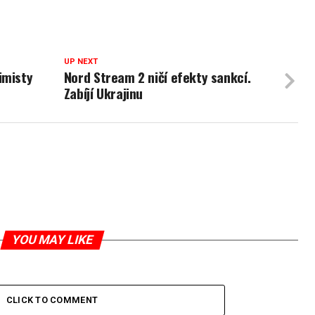
UP NEXT
imisty
Nord Stream 2 ničí efekty sankcí.
Zabíjí Ukrajinu
YOU MAY LIKE
CLICK TO COMMENT