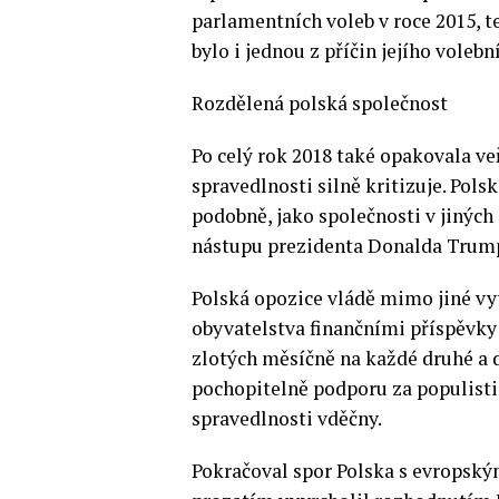
parlamentních voleb v roce 2015, t
bylo i jednou z příčin jejího voleb
Rozdělená polská společnost
Po celý rok 2018 také opakovala ve
spravedlnosti silně kritizuje. Pols
podobně, jako společnosti v jinýc
nástupu prezidenta Donalda Trum
Polská opozice vládě mimo jiné vy
obyvatelstva finančními příspěvky
zlotých měsíčně na každé druhé a d
pochopitelně podporu za populistic
spravedlnosti vděčny.
Pokračoval spor Polska s evropský