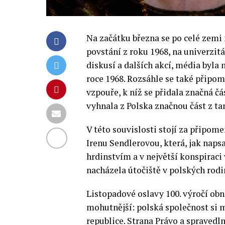
Na začátku března se po celé zemi
povstání z roku 1968, na univerzit
diskusí a dalších akcí, média byl
roce 1968. Rozsáhle se také připom
vzpouře, k níž se přidala značná č
vyhnala z Polska značnou část z ta
V této souvislosti stojí za připom
Irenu Sendlerovou, která, jak napsa
hrdinstvím a v největší konspiraci
nacházela útočiště v polských rod
Listopadové oslavy 100. výročí obno
mohutnější: polská společnost si 
republice. Strana Právo a spravedl