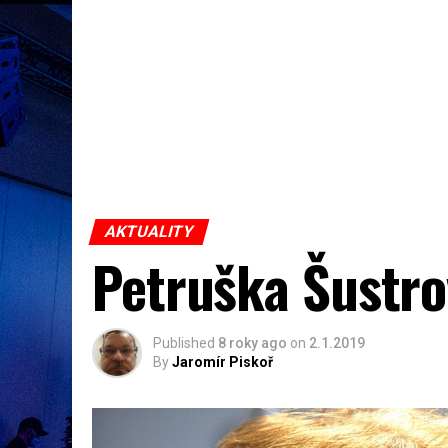
AKTUALITY
Petruška Šustro
Published
8 roky ago
on
2.1.2019
By
Jaromír Piskoř