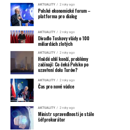
AKTUALITY
2 roky ago
Polské ekonomické forum –
platforma pro dialog
AKTUALITY
2 roky ago
Divadlo Tuskovy vlády o 100
miliardách zlotých
AKTUALITY
2 roky ago
Hnědé uhlí končí, problémy
začínají: Co čeká Polsko po
uzavření dolu Turów?
AKTUALITY
2 roky ago
Čas pro nové vůdce
AKTUALITY
2 roky ago
Ministr spravedlnosti je stále
šéfprokurátor