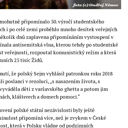
 mohutně připomínalo 50. výročí studentského
ách i po celé zemi proběhlo mnoho desítek veřejných
a několik dnů zaplavena připomínáním vystoupení v
ínala antisemitská vlna, kterou tehdy po studentské
ást veřejnosti, rozpoutal komunistický režim a která
mních 25 tisíc Židů.
enutí, že polský Sejm vyhlásil patronkou roku 2018
li poslanci v rezoluci, „s nasazením života, s
 vyváděla děti z varšavského ghetta a potom jim
inách, klášterech a domech pomoci.“
vení polské státní nezávislosti byly ještě
minulost připomíná více, než je zvykem v České
nost, která v Polsku vládne od podzimních