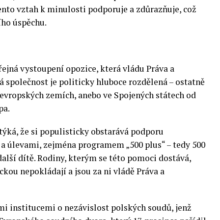
ento vztah k minulosti podporuje a zdůrazňuje, což
ního úspěchu.
řejná vystoupení opozice, která vládu Práva a
ká společnost je politicky hluboce rozdělená – ostatně
h evropských zemích, anebo ve Spojených státech od
pa.
týká, že si populisticky obstarává podporu
 a úlevami, zejména programem „500 plus“ – tedy 500
alší dítě. Rodiny, kterým se této pomoci dostává,
kou nepokládají a jsou za ni vládě Práva a
mi institucemi o nezávislost polských soudů, jenž