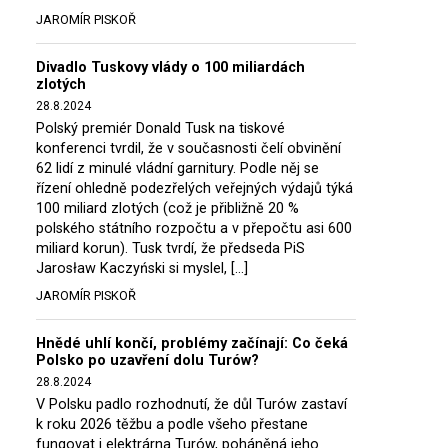
JAROMÍR PISKOŘ
Divadlo Tuskovy vlády o 100 miliardách
zlotých
28.8.2024
Polský premiér Donald Tusk na tiskové
konferenci tvrdil, že v současnosti čelí obvinění
62 lidí z minulé vládní garnitury. Podle něj se
řízení ohledně podezřelých veřejných výdajů týká
100 miliard zlotých (což je přibližně 20 %
polského státního rozpočtu a v přepočtu asi 600
miliard korun). Tusk tvrdí, že předseda PiS
Jarosław Kaczyński si myslel, […]
JAROMÍR PISKOŘ
Hnědé uhlí končí, problémy začínají: Co čeká
Polsko po uzavření dolu Turów?
28.8.2024
V Polsku padlo rozhodnutí, že důl Turów zastaví
k roku 2026 těžbu a podle všeho přestane
fungovat i elektrárna Turów, poháněná jeho