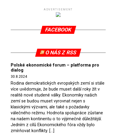
ADVERTISEMENT
FACEBOOK
O NÁS Z RSS
Polské ekonomické forum – platforma pro
dialog
30.8.2024
Rodina demokratických evropských zemí si stále
více uvědomuje, že bude muset další roky žít v
realitě nové studené války. Ekonomiky našich
zemí se budou muset vyrovnat nejen s
klasickými výzvami, ale také s požadavky
válečného režimu. Hodnota spolupráce zůstane
na našem kontinentu o to výjimečně důležitější.
Jedním z cílů Ekonomického fóra vždy bylo
zmírňovat konflikty. […]