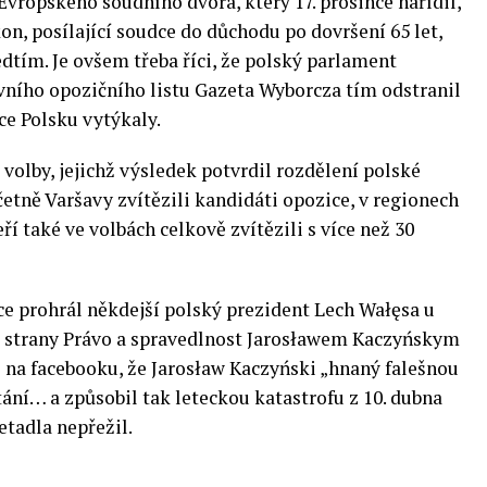
vropského soudního dvora, který 17. prosince nařídil,
on, posílající soudce do důchodu po dovršení 65 let,
ředtím. Je ovšem třeba říci, že polský parlament
ního opozičního listu Gazeta Wyborcza tím odstranil
ce Polsku vytýkaly.
volby, jejichž výsledek potvrdil rozdělení polské
četně Varšavy zvítězili kandidáti opozice, v regionech
ří také ve volbách celkově zvítězili s více než 30
nce prohrál někdejší polský prezident Lech Wałęsa u
 strany Právo a spravedlnost Jarosławem Kaczyńskym
 na facebooku, že Jarosław Kaczyński „hnaný falešnou
tání… a způsobil tak leteckou katastrofu z 10. dubna
etadla nepřežil.