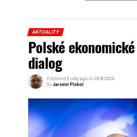
AKTUALITY
Polské ekonomické 
dialog
Published
2 roky ago
on
30.8.2024
By
Jaromír Piskoř