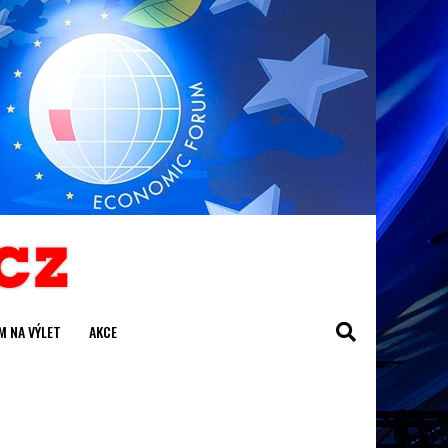
M NA VÝLET
AKCE