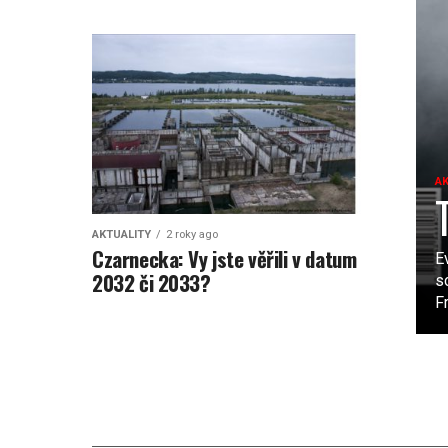
A
AKTUALITY
2 roky ago
Czarnecka: Vy jste věřili v datum
E
2032 či 2033?
s
Fr