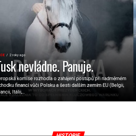
KCE
2 roky ago
Tusk nevládne. Panuje.
vropská komise rozhodla o zahájení postupů při nadměrném
chodku financí vůči Polsku a šesti dalším zemím EU (Belgii,
ancii, Itálii,...
HISTORIE