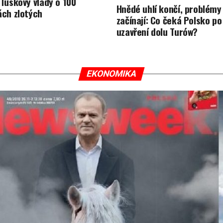
 Tuskovy vlády o 100
Hnědé uhlí končí, problémy
ách zlotých
začínají: Co čeká Polsko po
uzavření dolu Turów?
EKONOMIKA