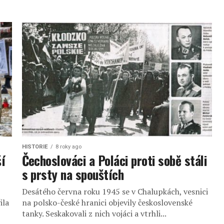
HISTORIE
8 roky ago
í
Čechoslováci a Poláci proti sobě stáli
s prsty na spouštích
Desátého června roku 1945 se v Chalupkách, vesnici
ila
na polsko-české hranici objevily československé
tanky. Seskakovali z nich vojáci a vtrhli...