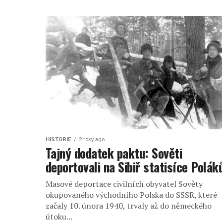
HISTORIE
2 roky ago
Tajný dodatek paktu: Sověti
deportovali na Sibiř statisíce Polák
Masové deportace civilních obyvatel Sověty
okupovaného východního Polska do SSSR, které
začaly 10. února 1940, trvaly až do německého
útoku...