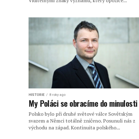
Viditelnými znaky významu, který opozice...
HISTORIE
8 roky ago
My Poláci se obracíme do minulosti
Polsko bylo při druhé světové válce Sovětským
svazem a Němci totálně zničeno. Posunuli nás z
východu na západ. Kontinuita polského...