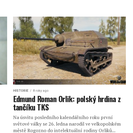
HISTORIE
8 roky ago
Edmund Roman Orlik: polský hrdina z
tančíku TKS
Na úsvitu posledního kalendářního roku první
světové války se 26. ledna narodil ve velkopolském
městě Rogozno do intelektuální rodiny Orliků...