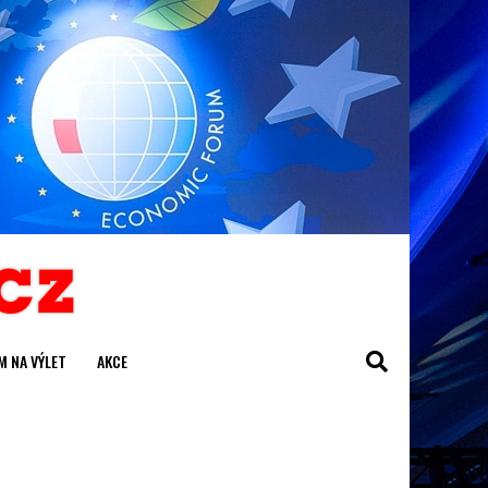
M NA VÝLET
AKCE