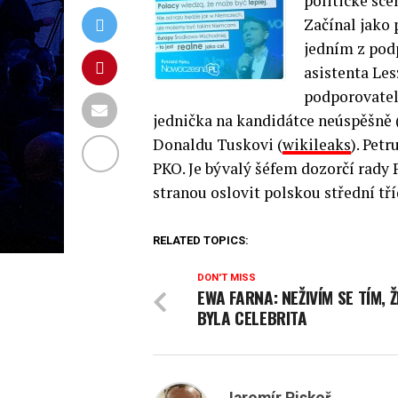
politické scé
Začínal jako 
jedním z pod
asistenta Le
podporovatelů
jednička na kandidátce neúspěšně (
Donaldu Tuskovi (
wikileaks
).
Petru
PKO. Je bývalý šéfem dozorčí rady 
stranou oslovit polskou střední tří
RELATED TOPICS:
DON'T MISS
EWA FARNA: NEŽIVÍM SE TÍM, 
BYLA CELEBRITA