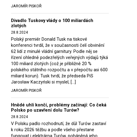
JAROMÍR PISKOŘ
Divadlo Tuskovy vlády o 100 miliardách
zlotých
28.8.2024
Polský premiér Donald Tusk na tiskové
konferenci tvrdil, že v současnosti čelí obvinění
62 lidí z minulé vládní garnitury. Podle něj se
řízení ohledně podezřelých veřejných výdajů týká
100 miliard zlotých (což je přibližně 20 %
polského státního rozpočtu a v přepočtu asi 600
miliard korun). Tusk tvrdí, že předseda PiS
Jarosław Kaczyński si myslel, […]
JAROMÍR PISKOŘ
Hnědé uhlí končí, problémy začínají: Co čeká
Polsko po uzavření dolu Turów?
28.8.2024
V Polsku padlo rozhodnutí, že důl Turów zastaví
k roku 2026 těžbu a podle všeho přestane
fungovat i elektrárna Turów, poháněná jeho