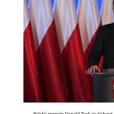
oblastí. Fórum AI bude zahrnovat vyhraz
prezentací, workshopů a speciálních ak
inteligence ve společnosti, ale i v sekt
diskutovat problémy a výzvy, kterým bud
technologickým změnám. Účastníci fóra 
výzkumu a moderních technologií umělé
Evropské unii obnovit konkurencescho
nutnosti zajistit bezpečnost evropských
Polský premiér Donald Tusk na tiskové k