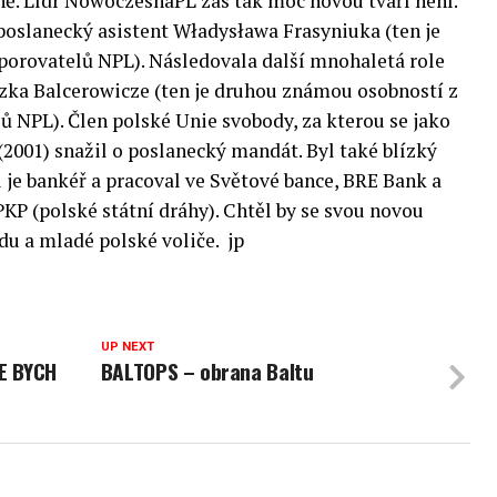
ně. Lídr NowoczesnaPL zas tak moc novou tváří není.
poslanecký asistent Władysława Frasyniuka (ten je
porovatelů NPL). Následovala další mnohaletá role
szka Balcerowicze (ten je druhou známou osobností z
 NPL). Člen polské Unie svobody, za kterou se jako
2001) snažil o poslanecký mandát. Byl také blízký
 je bankéř a pracoval ve Světové bance, BRE Bank a
PKP (polské státní dráhy). Chtěl by se svou novou
du a mladé polské voliče. jp
UP NEXT
ŽE BYCH
BALTOPS – obrana Baltu