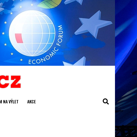
M NA VÝLET
AKCE