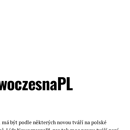
owoczesnaPL
u má být podle některých novou tváří na polské