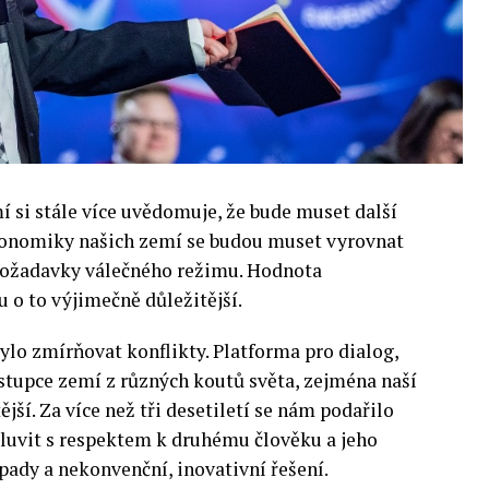
si stále více uvědomuje, že bude muset další
 Ekonomiky našich zemí se budou muset vyrovnat
 požadavky válečného režimu. Hodnota
 o to výjimečně důležitější.
lo zmírňovat konflikty. Platforma pro dialog,
stupce zemí z různých koutů světa, zejména naší
ější. Za více než tři desetiletí se nám podařilo
luvit s respektem k druhému člověku a jeho
pady a nekonvenční, inovativní řešení.