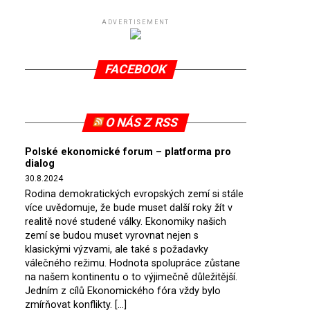
ADVERTISEMENT
FACEBOOK
O NÁS Z RSS
Polské ekonomické forum – platforma pro
dialog
30.8.2024
Rodina demokratických evropských zemí si stále
více uvědomuje, že bude muset další roky žít v
realitě nové studené války. Ekonomiky našich
zemí se budou muset vyrovnat nejen s
klasickými výzvami, ale také s požadavky
válečného režimu. Hodnota spolupráce zůstane
na našem kontinentu o to výjimečně důležitější.
Jedním z cílů Ekonomického fóra vždy bylo
zmírňovat konflikty. […]