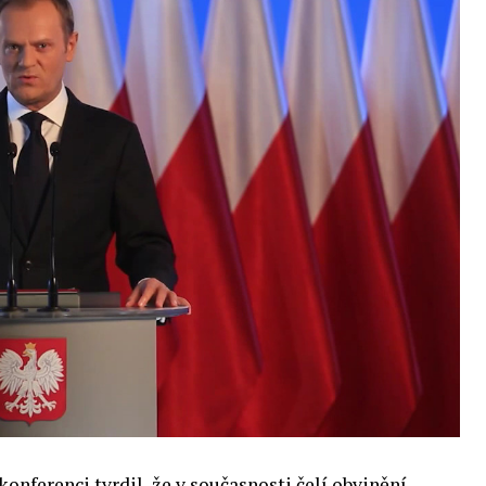
enou tematickou trať skládající se z panelů,
cí. Budou diskutovány klíčové otázky vlivu umělé
oru veřejných a komerčních služeb. Budou se
e muset trh čelit tváří v tvář zásadním
také zváží, do jaké míry investice do vědeckého
 inteligence v mnoha oblastech života umožní
pnost ve vztahu ke globálním ekonomikám a
 zemí.
onferenci tvrdil, že v současnosti čelí obvinění