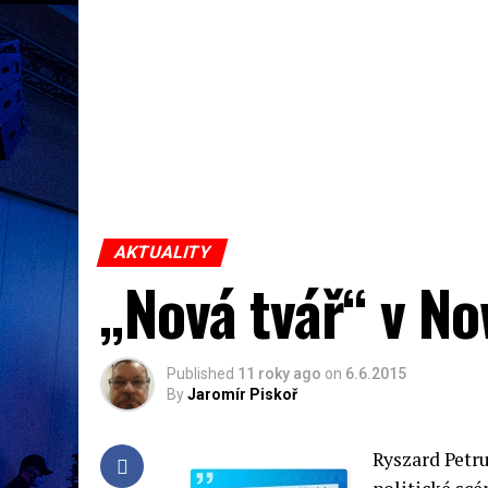
AKTUALITY
„Nová tvář“ v N
Published
11 roky ago
on
6.6.2015
By
Jaromír Piskoř
Ryszard Petr