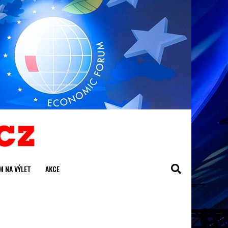
M NA VÝLET
AKCE