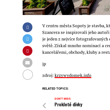
V centru města Sopoty je stavba, 
Szancera se inspirovali jeho autoři
je jeden z nejvíce fotografovaných 
světě. Získal mnoho nominací a ce
kancelářemi, obchody, kluby a rest
jp
zdroj:
krzywydomek.info
RELATED TOPICS:
DON'T MISS
Prokleté dívky