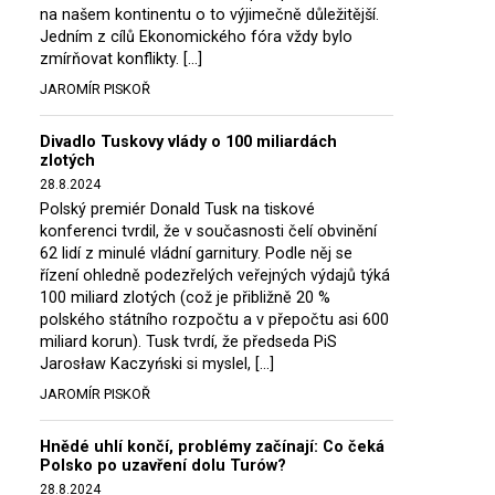
na našem kontinentu o to výjimečně důležitější.
Jedním z cílů Ekonomického fóra vždy bylo
zmírňovat konflikty. […]
JAROMÍR PISKOŘ
Divadlo Tuskovy vlády o 100 miliardách
zlotých
28.8.2024
Polský premiér Donald Tusk na tiskové
konferenci tvrdil, že v současnosti čelí obvinění
62 lidí z minulé vládní garnitury. Podle něj se
řízení ohledně podezřelých veřejných výdajů týká
100 miliard zlotých (což je přibližně 20 %
polského státního rozpočtu a v přepočtu asi 600
miliard korun). Tusk tvrdí, že předseda PiS
Jarosław Kaczyński si myslel, […]
JAROMÍR PISKOŘ
Hnědé uhlí končí, problémy začínají: Co čeká
Polsko po uzavření dolu Turów?
28.8.2024