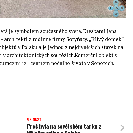
která je symbolem současného světa. Kresbami Jana
 – architekti z rodinné firmy Sotyńscy. „Křivý domek“
objektů v Polsku a je jednou z nejdivnějších staveb na
n v architektonických soutěžích.Komerční objekt s
auracemi je i centrem nočního života v Sopotech.
UP NEXT
Proč byla na sovětském tanku z
Mělníka orlice z Polska