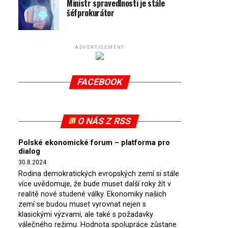
Ministr spravedlnosti je stále
šéfprokurátor
ADVERTISEMENT
FACEBOOK
O NÁS Z RSS
Polské ekonomické forum – platforma pro
dialog
30.8.2024
Rodina demokratických evropských zemí si stále
více uvědomuje, že bude muset další roky žít v
realitě nové studené války. Ekonomiky našich
zemí se budou muset vyrovnat nejen s
klasickými výzvami, ale také s požadavky
válečného režimu. Hodnota spolupráce zůstane