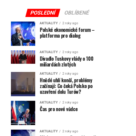
POSLEDNÍ
OBLÍBENÉ
AKTUALITY
2 roky ago
Polské ekonomické forum –
platforma pro dialog
AKTUALITY
2 roky ago
Divadlo Tuskovy vlády o 100
miliardách zlotých
AKTUALITY
2 roky ago
Hnědé uhlí končí, problémy
začínají: Co čeká Polsko po
uzavření dolu Turów?
AKTUALITY
2 roky ago
Čas pro nové vůdce
AKTUALITY
2 roky ago