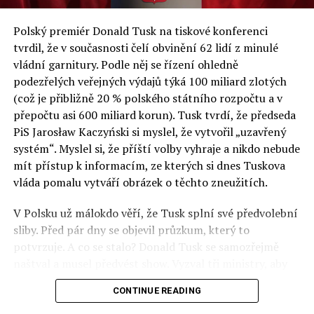
a východní Evropě.
Polský premiér Donald Tusk na tiskové konferenci
Otázky spojené s vývojem umělé inteligence budou na
tvrdil, že v současnosti čelí obvinění 62 lidí z minulé
fóru AI zvláště diskutovanou oblastí. Fórum AI bude
vládní garnitury. Podle něj se řízení ohledně
zahrnovat vyhrazenou tematickou trať skládající se z
podezřelých veřejných výdajů týká 100 miliard zlotých
panelů, prezentací, workshopů a speciálních akcí.
(což je přibližně 20 % polského státního rozpočtu a v
Budou diskutovány klíčové otázky vlivu umělé
přepočtu asi 600 miliard korun). Tusk tvrdí, že předseda
inteligence ve společnosti, ale i v sektoru veřejných a
PiS Jarosław Kaczyński si myslel, že vytvořil „uzavřený
komerčních služeb. Budou se diskutovat problémy a
systém“. Myslel si, že příští volby vyhraje a nikdo nebude
výzvy, kterým bude muset trh čelit tváří v tvář zásadním
mít přístup k informacím, ze kterých si dnes Tuskova
technologickým změnám. Účastníci fóra také zváží, do
vláda pomalu vytváří obrázek o těchto zneužitích.
jaké míry investice do vědeckého výzkumu a moderních
V Polsku už málokdo věří, že Tusk splní své předvolební
technologií umělé inteligence v mnoha oblastech života
sliby. Před pár dny se objevil průzkum, který to
umožní Evropské unii obnovit konkurenceschopnost ve
potvrzuje. A co se stalo? Donald Tusk se samozřejmě
vztahu ke globálním ekonomikám a nutnosti zajistit
naštval a musel předvést show. Vyzval tři ministry, aby
bezpečnost evropských zemí.
před kamerami podepsali dohodu o stíhání členů PiS, a
CONTINUE READING
ti poslušně ono divadlo předvedli. Andrzej Domański
(finance), Tomasz Siemoniak (vnitro) a Adam Bodnar