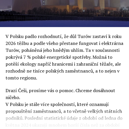
oslovuje své voliče, bublinu šílenců, kteří mu všechno
uvěří a nebudou se ptát na podrobnosti,“ řekl Rafał
Ziemkiewicz, redaktor týdeníku Do Rzeczy a ironicky
dodal: „Když se nynějšímu vedení státního hřebčince
podařilo prodat na aukci 10 plemenných koní za 600
V Polsku padlo rozhodnutí, že důl Turów zastaví k roku
000 euro, bylo to provládními médii oslavované jako
2026 těžbu a podle všeho přestane fungovat i elektrárna
velký úspěch. Za vlády PiS se 14 koní prodalo za 2,5
Turów, poháněná jeho hnědým uhlím. Ta v současnosti
milionu euro, což bylo stejnou mediální partou
pokrývá 7 % polské energetické spotřeby. Možná to
komentováno jako konec polského chovu koní. Ve vidění
potěší ekology napříč hranicemi i zahraniční těžaře, ale
kontrolorů činnosti PiS ale určitě šlo při prodeji koní o
rozhodně ne tisíce polských zaměstnanců, a to nejen v
praní peněz či jinou nelegální činnost.“
tomto regionu.
Tuskova čísla jsou ale ujetá i jinde, pokračoval
Ziemkiewicz. „Ve vládní aféře PiS kolem vydávání víz
Drazí Češi, prosíme vás o pomoc. Chceme dosáhnout
Tusk tvrdil, že za vlády dnešní opozice se nelegálně
ničeho.
prodalo 600 000 víz do Polska. Byla na to dokonce
V Polsku je stále více společností, které oznamují
vytvořena parlamentní vyšetřovací komise, která přišla
propouštění zaměstnanců, a to včetně velkých státních
ale pouze na to, že 220 víz do Polska bylo
podniků. Poslední statistické údaje z období od ledna do
prostřednictvím úplatků uspíšeno, tedy že víza byla
května 2024 ukazují mnohem horší čísla než za období