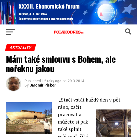
AKTUALITY
Mám také smlouvu s Bohem, ale
neřeknu jakou
Published
12 roky ago
on
29.3.2014
By
Jaromír Piskoř
„Stačí vstát každý den v
pět
ráno, začít
pracovat
a
můžete si pak
také splnit
svůj sen“ říká