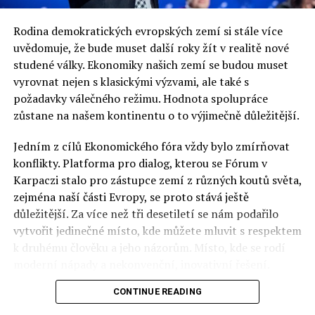
Rodina demokratických evropských zemí si stále více
uvědomuje, že bude muset další roky žít v realitě nové
studené války. Ekonomiky našich zemí se budou muset
vyrovnat nejen s klasickými výzvami, ale také s
požadavky válečného režimu. Hodnota spolupráce
zůstane na našem kontinentu o to výjimečně důležitější.
Jedním z cílů Ekonomického fóra vždy bylo zmírňovat
konflikty. Platforma pro dialog, kterou se Fórum v
Karpaczi stalo pro zástupce zemí z různých koutů světa,
zejména naší části Evropy, se proto stává ještě
důležitější. Za více než tři desetiletí se nám podařilo
vytvořit jedinečné místo, kde můžete mluvit s respektem
k druhému člověku a jeho názorům. Místo, kde se rodí
moderní nápady a nekonvenční, inovativní řešení.
CONTINUE READING
Polsko musí mít instituce, jejichž horizont činnosti je
delší než období, ve kterém byl u moci konkrétní