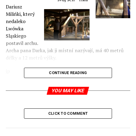
Dariusz
Milińki, který
nedaleko
Lwówka
Sląskiego
postavil archu.
Archa pana Darka, jak ji místní nazývají, má 40 metrů
délky a 12 metrů výšky.
jp
CONTINUE READING
zdroj:
rmf24.pl
YOU MAY LIKE
RELATED TOPICS:
UP NEXT
CLICK TO COMMENT
Rolling Stones by jej vyprodali
DON'T MISS
Pokles čtenářů tištěných deníků v Polsku o 40 % do pěti