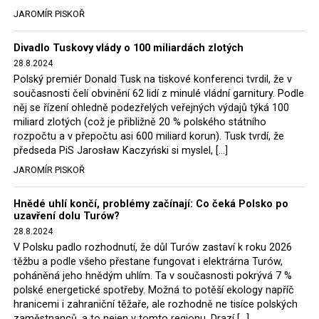
tehdejší opozice a dnes vládnoucí koalice, jako
JAROMÍR PISKOŘ
místopředseda Občanské platformy (PO) Rafał
Trzaskowski nebo lídr Hnutí Polsko 2050 Szymon
Divadlo Tuskovy vlády o 100 miliardách zlotých
Hołownia, přímo řekli, že by se polská vláda měla
28.8.2024
tomuto rozhodnutí podřídit.
Polský premiér Donald Tusk na tiskové konferenci tvrdil, že v
současnosti čelí obvinění 62 lidí z minulé vládní garnitury. Podle
Rozhodnutí polského ministra spravedlnosti jistě potěší
něj se řízení ohledně podezřelých veřejných výdajů týká 100
německé, české a polské ekology, ale i těžaře. Je těžké si
miliard zlotých (což je přibližně 20 % polského státního
rozpočtu a v přepočtu asi 600 miliard korun). Tusk tvrdí, že
představit, že by o takové věci rozhodoval sám ministr
předseda PiS Jarosław Kaczyński si myslel, […]
Bodnar. Musel získat politický souhlas vládnoucí koalice.
JAROMÍR PISKOŘ
Stále jsou totiž platné argumenty Morawieckého vlády,
že důl i elektrárna jsou – kromě zabezpečování cca 7 %
Hnědé uhlí končí, problémy začínají: Co čeká Polsko po
polského energetického mixu – klíčovými podniky, spolu
uzavření dolu Turów?
se svými dceřinými společnostmi zaměstnávají cca pět
28.8.2024
tisíc lidí. Navíc s činností dolu a elektrárny nepřímo
V Polsku padlo rozhodnutí, že důl Turów zastaví k roku 2026
souvisí dalších několik desítek tisíc pracovních míst v
těžbu a podle všeho přestane fungovat i elektrárna Turów,
regionu. Zelená politika ale opět zvítězila.
poháněná jeho hnědým uhlím. Ta v současnosti pokrývá 7 %
polské energetické spotřeby. Možná to potěší ekology napříč
hranicemi i zahraniční těžaře, ale rozhodně ne tisíce polských
Rozhodnutí polského ministra spravedlnosti jistě potěší
zaměstnanců, a to nejen v tomto regionu. Drazí […]