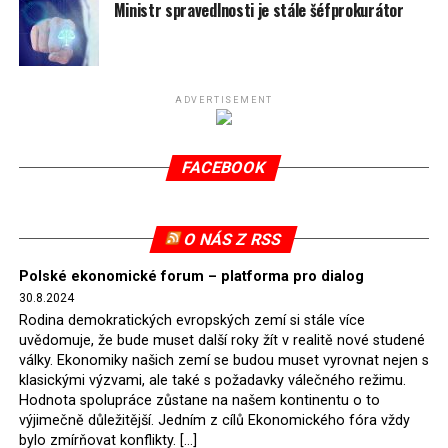
spotřeby.
Ministr spravedlnosti je stále šéfprokurátor
Připomeňme, že ukončení těžby hnědého uhlí pro
elektrárnu Turów nařídil Soudní dvůr Evropské unie
(SDEU) v souvislosti se stížnostmi českých samospráv
ADVERTISEMENT
verdiktem španělské soudkyně Rosario Silva de Lapureta
v květnu 2021. Vláda premiéra Morawieckého však
FACEBOOK
tomuto rozhodnutí nevyhověla, proto na žádost
Evropské komise uložil SDEU v září 2021 Polsku denní
pokutu ve výši 500 tisíc eur.
O NÁS Z RSS
Tento trest byl účtován téměř půl roku, až do února
Polské ekonomické forum – platforma pro dialog
2022, než byl tento případ z důvodu uzavření dohody
30.8.2024
Polska s Českou republikou o odstranění příčin sporu o
Rodina demokratických evropských zemí si stále více
důl Turów vymazán z rejstříku tribunálu. Celkem si
uvědomuje, že bude muset další roky žít v realitě nové studené
Polsko nechalo z přiznaných evropských fondů odečíst
války. Ekonomiky našich zemí se budou muset vyrovnat nejen s
asi 70 milionů eur na pokutách a 45 milionů eur
klasickými výzvami, ale také s požadavky válečného režimu.
Hodnota spolupráce zůstane na našem kontinentu o to
zaplatilo jako odškodnění České republice – ale jak důl,
výjimečně důležitější. Jedním z cílů Ekonomického fóra vždy
tak elektrárna nadále fungovaly. Už tehdy zástupci
bylo zmírňovat konflikty. […]