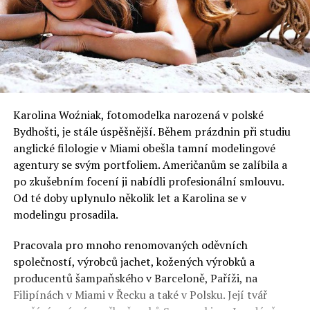
Karolina Woźniak, fotomodelka narozená v polské
Bydhošti, je stále úspěšnější. Během prázdnin při studiu
anglické filologie v Miami obešla tamní modelingové
agentury se svým portfoliem. Američanům se zalíbila a
po zkušebním focení ji nabídli profesionální smlouvu.
Od té doby uplynulo několik let a Karolina se v
modelingu prosadila.
Pracovala pro mnoho renomovaných oděvních
společností, výrobců jachet, kožených výrobků a
producentů šampaňského v Barceloně, Paříži, na
Filipínách v Miami v Řecku a také v Polsku. Její tvář