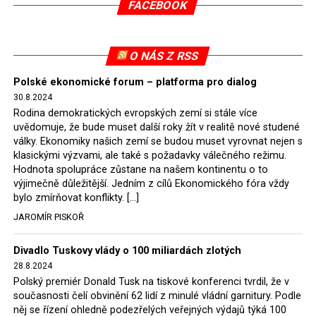
FACEBOOK
tomuto rozhodnutí nevyhověla, proto na žádost
Evropské komise uložil SDEU v září 2021 Polsku denní
pokutu ve výši 500 tisíc eur.
O NÁS Z RSS
Tento trest byl účtován téměř půl roku, až do února
Polské ekonomické forum – platforma pro dialog
2022, než byl tento případ z důvodu uzavření dohody
30.8.2024
Polska s Českou republikou o odstranění příčin sporu o
Rodina demokratických evropských zemí si stále více
důl Turów vymazán z rejstříku tribunálu. Celkem si
uvědomuje, že bude muset další roky žít v realitě nové studené
Polsko nechalo z přiznaných evropských fondů odečíst
války. Ekonomiky našich zemí se budou muset vyrovnat nejen s
asi 70 milionů eur na pokutách a 45 milionů eur
klasickými výzvami, ale také s požadavky válečného režimu.
Hodnota spolupráce zůstane na našem kontinentu o to
zaplatilo jako odškodnění České republice – ale jak důl,
výjimečně důležitější. Jedním z cílů Ekonomického fóra vždy
tak elektrárna nadále fungovaly. Už tehdy zástupci
bylo zmírňovat konflikty. […]
tehdejší opozice a dnes vládnoucí koalice, jako
JAROMÍR PISKOŘ
místopředseda Občanské platformy (PO) Rafał
Trzaskowski nebo lídr Hnutí Polsko 2050 Szymon
Divadlo Tuskovy vlády o 100 miliardách zlotých
Hołownia, přímo řekli, že by se polská vláda měla
28.8.2024
tomuto rozhodnutí podřídit.
Polský premiér Donald Tusk na tiskové konferenci tvrdil, že v
současnosti čelí obvinění 62 lidí z minulé vládní garnitury. Podle
Rozhodnutí polského ministra spravedlnosti jistě potěší
něj se řízení ohledně podezřelých veřejných výdajů týká 100