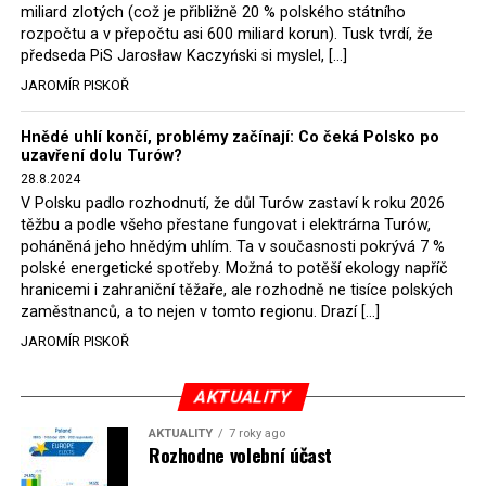
německé, české a polské ekology, ale i těžaře. Je těžké si
miliard zlotých (což je přibližně 20 % polského státního
rozpočtu a v přepočtu asi 600 miliard korun). Tusk tvrdí, že
představit, že by o takové věci rozhodoval sám ministr
předseda PiS Jarosław Kaczyński si myslel, […]
Bodnar. Musel získat politický souhlas vládnoucí koalice.
JAROMÍR PISKOŘ
Stále jsou totiž platné argumenty Morawieckého vlády,
že důl i elektrárna jsou – kromě zabezpečování cca 7 %
Hnědé uhlí končí, problémy začínají: Co čeká Polsko po
polského energetického mixu – klíčovými podniky, spolu
uzavření dolu Turów?
se svými dceřinými společnostmi zaměstnávají cca pět
28.8.2024
tisíc lidí. Navíc s činností dolu a elektrárny nepřímo
V Polsku padlo rozhodnutí, že důl Turów zastaví k roku 2026
souvisí dalších několik desítek tisíc pracovních míst v
těžbu a podle všeho přestane fungovat i elektrárna Turów,
regionu. Zelená politika ale opět zvítězila.
poháněná jeho hnědým uhlím. Ta v současnosti pokrývá 7 %
polské energetické spotřeby. Možná to potěší ekology napříč
hranicemi i zahraniční těžaře, ale rozhodně ne tisíce polských
Rozhodnutí polského ministra spravedlnosti jistě potěší
zaměstnanců, a to nejen v tomto regionu. Drazí […]
německé, české a polské ekology, kteří žalobu u
JAROMÍR PISKOŘ
správního soudu podali, ale také německé a české
hnědouhelné těžaře, kteří do polské elektrárny budou
možná vozit své hnědé uhlí. ČEZ bude také spokojen –
AKTUALITY
škrtnutím 7 % elektřiny znamená totiž pro Polsko zcela
AKTUALITY
7 roky ago
neplánované a nečekané skokové zvýšení závislosti na
Rozhodne volební účast
dovozu elektřiny už od roku 2027.