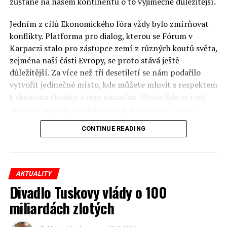
zůstane na našem kontinentu o to výjimečně důležitější.
Jedním z cílů Ekonomického fóra vždy bylo zmírňovat
konflikty. Platforma pro dialog, kterou se Fórum v
Karpaczi stalo pro zástupce zemí z různých koutů světa,
zejména naší části Evropy, se proto stává ještě
důležitější. Za více než tři desetiletí se nám podařilo
vytvořit jedinečné místo, kde můžete mluvit s respektem
k druhému člověku a jeho názorům. Místo, kde se rodí
moderní nápady a nekonvenční, inovativní řešení.
CONTINUE READING
Polsko musí mít instituce, jejichž horizont činnosti je
delší než období, ve kterém byl u moci konkrétní
politický tým. Pouze to vám dává šanci skutečně řešit
problémy. Hosty Fóra jsou prezidenti, předsedové vlád,
AKTUALITY
ministři, politici a představitelé samosprávy, prezidenti
Divadlo Tuskovy vlády o 100
korporací, lidé z kultury, renomovaní vědci, novináři a
miliardách zlotých
zástupci nevládních organizací.
Důkladná analýza trendů prováděná odborníky z