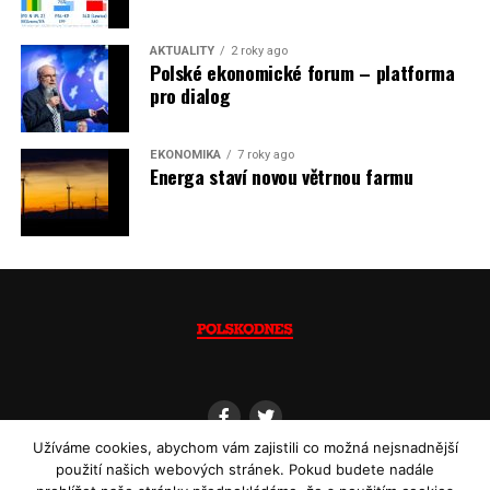
Jaromír Piskoř
AKTUALITY
2 roky ago
Polské ekonomické forum – platforma
(psáno pro info.cz)
pro dialog
EKONOMIKA
7 roky ago
Energa staví novou větrnou farmu
Užíváme cookies, abychom vám zajistili co možná nejsnadnější
použití našich webových stránek. Pokud budete nadále