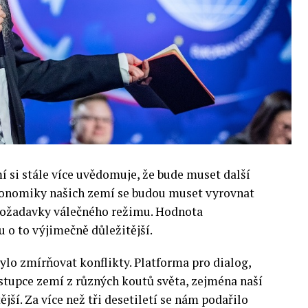
si stále více uvědomuje, že bude muset další
 Ekonomiky našich zemí se budou muset vyrovnat
 požadavky válečného režimu. Hodnota
 o to výjimečně důležitější.
lo zmírňovat konflikty. Platforma pro dialog,
stupce zemí z různých koutů světa, zejména naší
ější. Za více než tři desetiletí se nám podařilo