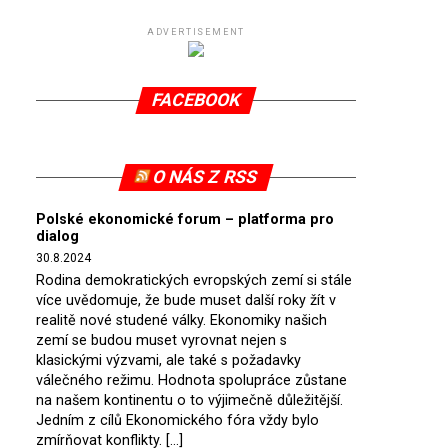
ADVERTISEMENT
FACEBOOK
O NÁS Z RSS
Polské ekonomické forum – platforma pro
dialog
30.8.2024
Rodina demokratických evropských zemí si stále
více uvědomuje, že bude muset další roky žít v
realitě nové studené války. Ekonomiky našich
zemí se budou muset vyrovnat nejen s
klasickými výzvami, ale také s požadavky
válečného režimu. Hodnota spolupráce zůstane
na našem kontinentu o to výjimečně důležitější.
Jedním z cílů Ekonomického fóra vždy bylo
zmírňovat konflikty. […]