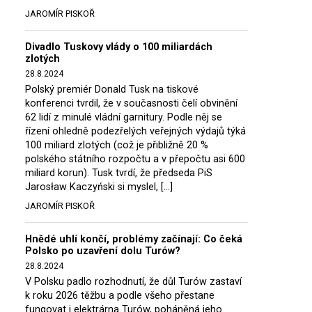
JAROMÍR PISKOŘ
Divadlo Tuskovy vlády o 100 miliardách
zlotých
28.8.2024
Polský premiér Donald Tusk na tiskové
konferenci tvrdil, že v současnosti čelí obvinění
62 lidí z minulé vládní garnitury. Podle něj se
řízení ohledně podezřelých veřejných výdajů týká
100 miliard zlotých (což je přibližně 20 %
polského státního rozpočtu a v přepočtu asi 600
miliard korun). Tusk tvrdí, že předseda PiS
Jarosław Kaczyński si myslel, […]
JAROMÍR PISKOŘ
Hnědé uhlí končí, problémy začínají: Co čeká
Polsko po uzavření dolu Turów?
28.8.2024
V Polsku padlo rozhodnutí, že důl Turów zastaví
k roku 2026 těžbu a podle všeho přestane
fungovat i elektrárna Turów, poháněná jeho