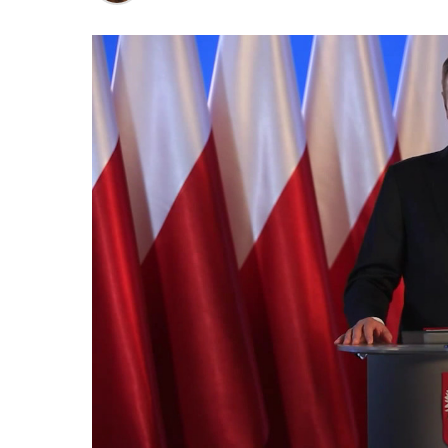
Polsku a střední a východní Evropě.
Otázky spojené s vývojem umělé intelig
oblastí. Fórum AI bude zahrnovat vyhraz
prezentací, workshopů a speciálních ak
inteligence ve společnosti, ale i v sekt
diskutovat problémy a výzvy, kterým bud
technologickým změnám. Účastníci fóra 
výzkumu a moderních technologií umělé
Evropské unii obnovit konkurencescho
nutnosti zajistit bezpečnost evropských