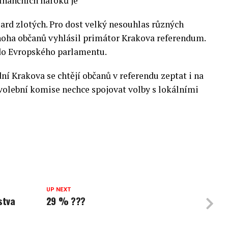
inančních nároků je
ard zlotých. Pro dost velký nesouhlas různých
noha občanů vyhlásil primátor Krakova referendum.
 do Evropského parlamentu.
ní Krakova se chtějí občanů v referendu zeptat i na
 volební komise nechce spojovat volby s lokálními
UP NEXT
stva
29 % ???