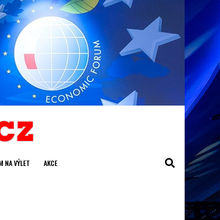
M NA VÝLET
AKCE