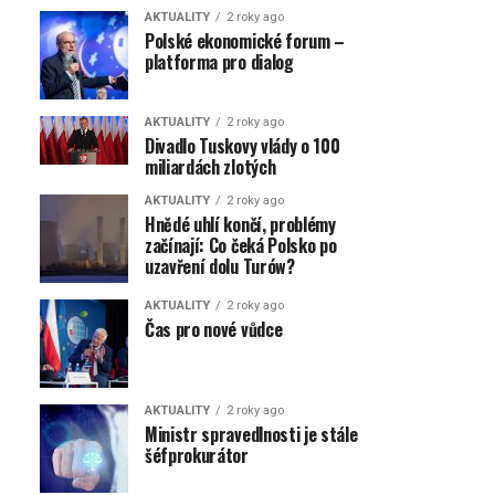
AKTUALITY
2 roky ago
Polské ekonomické forum –
platforma pro dialog
AKTUALITY
2 roky ago
Divadlo Tuskovy vlády o 100
miliardách zlotých
AKTUALITY
2 roky ago
Hnědé uhlí končí, problémy
začínají: Co čeká Polsko po
uzavření dolu Turów?
AKTUALITY
2 roky ago
Čas pro nové vůdce
AKTUALITY
2 roky ago
Ministr spravedlnosti je stále
šéfprokurátor