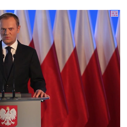
ence budou na fóru AI zvláště diskutovanou
enou tematickou trať skládající se z panelů,
cí. Budou diskutovány klíčové otázky vlivu umělé
oru veřejných a komerčních služeb. Budou se
e muset trh čelit tváří v tvář zásadním
také zváží, do jaké míry investice do vědeckého
 inteligence v mnoha oblastech života umožní
pnost ve vztahu ke globálním ekonomikám a
 zemí.