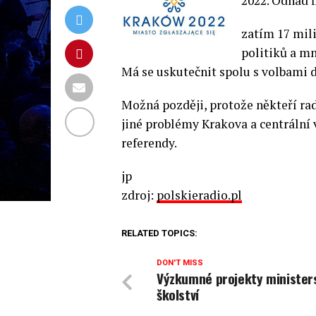
2022. Odhad f
zatím 17 mili
politiků a m
Má se uskutečnit spolu s volbami
Možná později, protože někteří rad
jiné problémy Krakova a centrální
referendy.
jp
zdroj:
polskieradio.pl
RELATED TOPICS:
DON'T MISS
Výzkumné projekty minister
školství