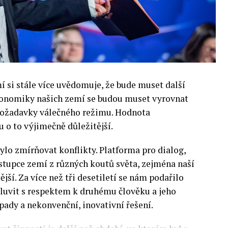
si stále více uvědomuje, že bude muset další
 Ekonomiky našich zemí se budou muset vyrovnat
 požadavky válečného režimu. Hodnota
 o to výjimečně důležitější.
lo zmírňovat konflikty. Platforma pro dialog,
stupce zemí z různých koutů světa, zejména naší
ější. Za více než tři desetiletí se nám podařilo
luvit s respektem k druhému člověku a jeho
pady a nekonvenční, inovativní řešení.