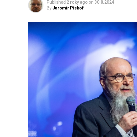
Published
2 roky ago
on
30.8.2024
By
Jaromír Piskoř