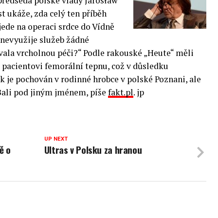
předseda polské vlády Jarosław
t ukáže, zda celý ten příběh
ede na operaci srdce do Vídně
nevyužije služeb žádné
ovala vrcholnou péči?“
Podle rakouské „Heute“ měli
t pacientovi femorální tepnu, což v důsledku
 je pochován v rodinné hrobce v polské Poznani, ale
 Bali pod jiným jménem, píše
fakt.pl
. jp
UP NEXT
tě o
Ultras v Polsku za hranou