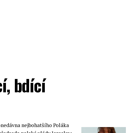
í, bdící
onedávna nejbohatšího Poláka