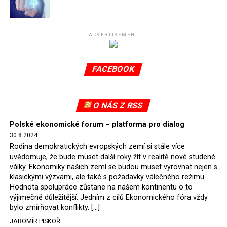
Připomeňme, že ukončení těžby hnědého uhlí pro
elektrárnu Turów nařídil Soudní dvůr Evropské unie
(SDEU) v souvislosti se stížnostmi českých samospráv
ADVERTISEMENT
verdiktem španělské soudkyně Rosario Silva de Lapureta
v květnu 2021. Vláda premiéra Morawieckého však
FACEBOOK
tomuto rozhodnutí nevyhověla, proto na žádost
Evropské komise uložil SDEU v září 2021 Polsku denní
pokutu ve výši 500 tisíc eur.
O NÁS Z RSS
Tento trest byl účtován téměř půl roku, až do února
Polské ekonomické forum – platforma pro dialog
2022, než byl tento případ z důvodu uzavření dohody
30.8.2024
Polska s Českou republikou o odstranění příčin sporu o
Rodina demokratických evropských zemí si stále více
důl Turów vymazán z rejstříku tribunálu. Celkem si
uvědomuje, že bude muset další roky žít v realitě nové studené
Polsko nechalo z přiznaných evropských fondů odečíst
války. Ekonomiky našich zemí se budou muset vyrovnat nejen s
asi 70 milionů eur na pokutách a 45 milionů eur
klasickými výzvami, ale také s požadavky válečného režimu.
Hodnota spolupráce zůstane na našem kontinentu o to
zaplatilo jako odškodnění České republice – ale jak důl,
výjimečně důležitější. Jedním z cílů Ekonomického fóra vždy
tak elektrárna nadále fungovaly. Už tehdy zástupci
bylo zmírňovat konflikty. […]
tehdejší opozice a dnes vládnoucí koalice, jako
JAROMÍR PISKOŘ
místopředseda Občanské platformy (PO) Rafał