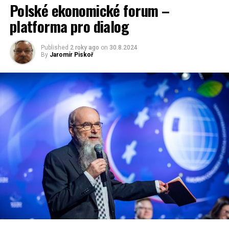
Polské ekonomické forum –
platforma pro dialog
Published
2 roky ago
on
30.8.2024
By
Jaromír Piskoř