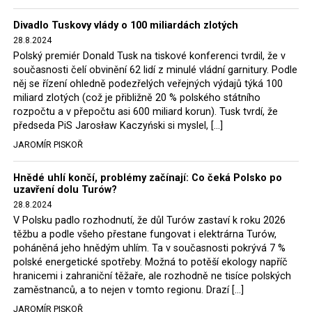
Trzaskowski nebo lídr Hnutí Polsko 2050 Szymon
Divadlo Tuskovy vlády o 100 miliardách zlotých
Hołownia, přímo řekli, že by se polská vláda měla
28.8.2024
tomuto rozhodnutí podřídit.
Polský premiér Donald Tusk na tiskové konferenci tvrdil, že v
současnosti čelí obvinění 62 lidí z minulé vládní garnitury. Podle
Rozhodnutí polského ministra spravedlnosti jistě potěší
něj se řízení ohledně podezřelých veřejných výdajů týká 100
německé, české a polské ekology, ale i těžaře. Je těžké si
miliard zlotých (což je přibližně 20 % polského státního
rozpočtu a v přepočtu asi 600 miliard korun). Tusk tvrdí, že
představit, že by o takové věci rozhodoval sám ministr
předseda PiS Jarosław Kaczyński si myslel, […]
Bodnar. Musel získat politický souhlas vládnoucí koalice.
JAROMÍR PISKOŘ
Stále jsou totiž platné argumenty Morawieckého vlády,
že důl i elektrárna jsou – kromě zabezpečování cca 7 %
Hnědé uhlí končí, problémy začínají: Co čeká Polsko po
polského energetického mixu – klíčovými podniky, spolu
uzavření dolu Turów?
se svými dceřinými společnostmi zaměstnávají cca pět
28.8.2024
tisíc lidí. Navíc s činností dolu a elektrárny nepřímo
V Polsku padlo rozhodnutí, že důl Turów zastaví k roku 2026
souvisí dalších několik desítek tisíc pracovních míst v
těžbu a podle všeho přestane fungovat i elektrárna Turów,
regionu. Zelená politika ale opět zvítězila.
poháněná jeho hnědým uhlím. Ta v současnosti pokrývá 7 %
polské energetické spotřeby. Možná to potěší ekology napříč
hranicemi i zahraniční těžaře, ale rozhodně ne tisíce polských
Rozhodnutí polského ministra spravedlnosti jistě potěší
zaměstnanců, a to nejen v tomto regionu. Drazí […]
německé, české a polské ekology, kteří žalobu u
JAROMÍR PISKOŘ
správního soudu podali, ale také německé a české