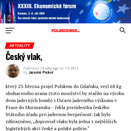
AKTUALITY
Český vlak,
Published
13 roky ago
on
7.4.2013
By
Jaromír Piskoř
který 23. března projel Polskem do Gdaňsku, vezl 68 kg
obohaceného uranu (toto množství by stačilo na výrobu
dvou jaderných bomb) z Ústavu jaderného výzkumu v
Praze do Murmansku – řekla prezidentka českého
Státního úřadu pro jadernou bezpečnost. Jak bylo
zdůrazněno, „doprovod vlaku byla jedna z nejtěžších
logistických akcí české a polské policie.“