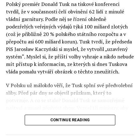
Polský premiér Donald Tusk na tiskové konferenci
Otázky spojené s vývojem umělé inteligence budou na
tvrdil, že v současnosti čelí obvinění 62 lidí z minulé
fóru AI zvláště diskutovanou oblastí. Fórum AI bude
vládní garnitury. Podle něj se řízení ohledně
zahrnovat vyhrazenou tematickou trať skládající se z
podezřelých veřejných výdajů týká 100 miliard zlotých
panelů, prezentací, workshopů a speciálních akcí.
(což je přibližně 20 % polského státního rozpočtu a v
Budou diskutovány klíčové otázky vlivu umělé
přepočtu asi 600 miliard korun). Tusk tvrdí, že předseda
inteligence ve společnosti, ale i v sektoru veřejných a
PiS Jarosław Kaczyński si myslel, že vytvořil „uzavřený
komerčních služeb. Budou se diskutovat problémy a
systém“. Myslel si, že příští volby vyhraje a nikdo nebude
výzvy, kterým bude muset trh čelit tváří v tvář zásadním
mít přístup k informacím, ze kterých si dnes Tuskova
technologickým změnám. Účastníci fóra také zváží, do
vláda pomalu vytváří obrázek o těchto zneužitích.
jaké míry investice do vědeckého výzkumu a moderních
V Polsku už málokdo věří, že Tusk splní své předvolební
technologií umělé inteligence v mnoha oblastech života
sliby. Před pár dny se objevil průzkum, který to
umožní Evropské unii obnovit konkurenceschopnost ve
potvrzuje. A co se stalo? Donald Tusk se samozřejmě
vztahu ke globálním ekonomikám a nutnosti zajistit
naštval a musel předvést show. Vyzval tři ministry, aby
bezpečnost evropských zemí.
před kamerami podepsali dohodu o stíhání členů PiS, a
CONTINUE READING
ti poslušně ono divadlo předvedli. Andrzej Domański
(finance), Tomasz Siemoniak (vnitro) a Adam Bodnar
(spravedlnost) podepsali teatrálně dohodu týkající se