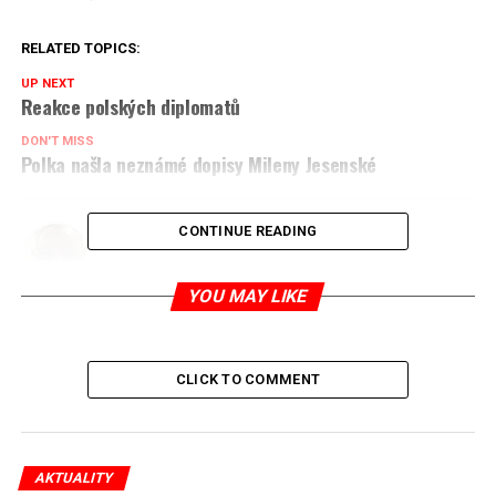
RELATED TOPICS:
UP NEXT
Reakce polských diplomatů
DON'T MISS
Polka našla neznámé dopisy Mileny Jesenské
CONTINUE READING
Jaromír Piskoř
YOU MAY LIKE
redaktor a editor polskodnes.cz
CLICK TO COMMENT
AKTUALITY