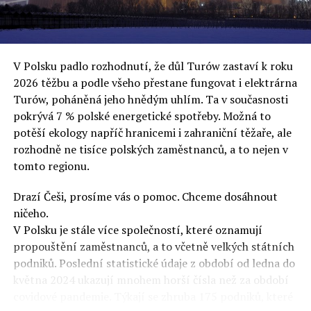
uvěří a nebudou se ptát na podrobnosti,“ řekl Rafał
Ziemkiewicz, redaktor týdeníku Do Rzeczy a ironicky
dodal: „Když se nynějšímu vedení státního hřebčince
podařilo prodat na aukci 10 plemenných koní za 600
V Polsku padlo rozhodnutí, že důl Turów zastaví k roku
000 euro, bylo to provládními médii oslavované jako
2026 těžbu a podle všeho přestane fungovat i elektrárna
velký úspěch. Za vlády PiS se 14 koní prodalo za 2,5
Turów, poháněná jeho hnědým uhlím. Ta v současnosti
milionu euro, což bylo stejnou mediální partou
pokrývá 7 % polské energetické spotřeby. Možná to
komentováno jako konec polského chovu koní. Ve vidění
potěší ekology napříč hranicemi i zahraniční těžaře, ale
kontrolorů činnosti PiS ale určitě šlo při prodeji koní o
rozhodně ne tisíce polských zaměstnanců, a to nejen v
praní peněz či jinou nelegální činnost.“
tomto regionu.
Tuskova čísla jsou ale ujetá i jinde, pokračoval
Ziemkiewicz. „Ve vládní aféře PiS kolem vydávání víz
Drazí Češi, prosíme vás o pomoc. Chceme dosáhnout
Tusk tvrdil, že za vlády dnešní opozice se nelegálně
ničeho.
prodalo 600 000 víz do Polska. Byla na to dokonce
V Polsku je stále více společností, které oznamují
vytvořena parlamentní vyšetřovací komise, která přišla
propouštění zaměstnanců, a to včetně velkých státních
ale pouze na to, že 220 víz do Polska bylo
podniků. Poslední statistické údaje z období od ledna do
prostřednictvím úplatků uspíšeno, tedy že víza byla
května 2024 ukazují mnohem horší čísla než za období
vydána přednostně. Ptá se dnes někdo Tuska, kam se
covidové pandemie. Týkají se zhruba 175 podniků, které
podělo oněch 599 780 uplacených víz? Nikdo se už