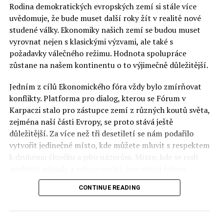
Rodina demokratických evropských zemí si stále více
uvědomuje, že bude muset další roky žít v realitě nové
studené války. Ekonomiky našich zemí se budou muset
vyrovnat nejen s klasickými výzvami, ale také s
požadavky válečného režimu. Hodnota spolupráce
zůstane na našem kontinentu o to výjimečně důležitější.
Jedním z cílů Ekonomického fóra vždy bylo zmírňovat
konflikty. Platforma pro dialog, kterou se Fórum v
Karpaczi stalo pro zástupce zemí z různých koutů světa,
zejména naší části Evropy, se proto stává ještě
důležitější. Za více než tři desetiletí se nám podařilo
vytvořit jedinečné místo, kde můžete mluvit s respektem
k druhému člověku a jeho názorům. Místo, kde se rodí
moderní nápady a nekonvenční, inovativní řešení.
CONTINUE READING
Polsko musí mít instituce, jejichž horizont činnosti je
delší než období, ve kterém byl u moci konkrétní
politický tým. Pouze to vám dává šanci skutečně řešit