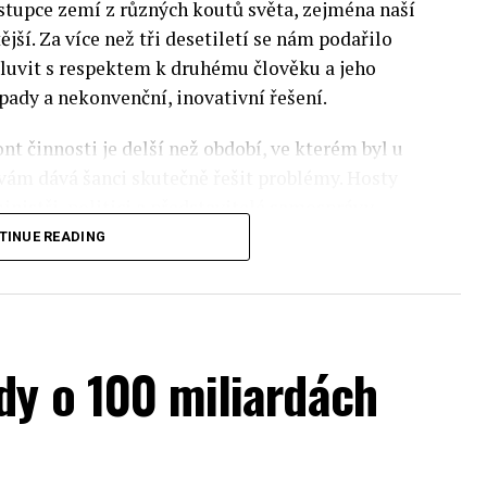
stupce zemí z různých koutů světa, zejména naší
ější. Za více než tři desetiletí se nám podařilo
luvit s respektem k druhému člověku a jeho
pady a nekonvenční, inovativní řešení.
nt činnosti je delší než období, ve kterém byl u
 vám dává šanci skutečně řešit problémy. Hosty
inistři, politici a představitelé samosprávy,
nomovaní vědci, novináři a zástupci nevládních
TINUE READING
rníky z Institute of Eastern Studies Foundation
ý program Ekonomického fóra, který se skládá z
dy o 100 miliardách
pektra témat ze světa evropské politiky.
sti, ochrany životního prostředí a bezpečnosti.
onomického fóra bude prezentace zprávy
olou a Ekonomickým fórem. Odborníci ze SGH