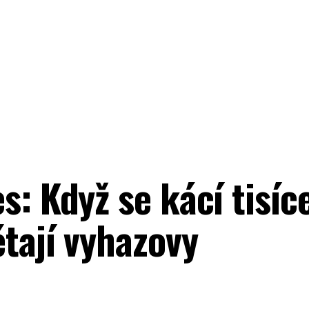
s: Když se kácí tisíce
étají vyhazovy