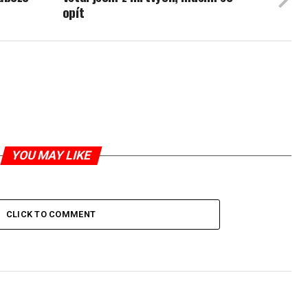
opít
YOU MAY LIKE
CLICK TO COMMENT