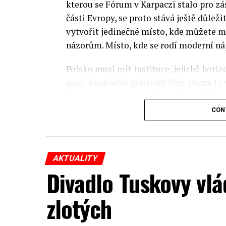
kterou se Fórum v Karpaczi stalo pro zá
části Evropy, se proto stává ještě důležit
vytvořit jedinečné místo, kde můžete m
názorům. Místo, kde se rodí moderní ná
Polsko musí mít instituce, jejichž horizo
moci konkrétní politický tým. Pouze to
Fóra jsou prezidenti, předsedové vlád, m
prezidenti korporací, lidé z kultury, re
CON
organizací.
Důkladná analýza trendů prováděná odbo
AKTUALITY
umožňuje každoročně připravit obsahov
Divadlo Tuskovy vlá
více než 350 akcí týkajících se celého s
inovativní ekonomiky, občanské společno
zlotých
Jednou z klíčových událostí XXXIII. ek
připravené Varšavskou ekonomickou šk