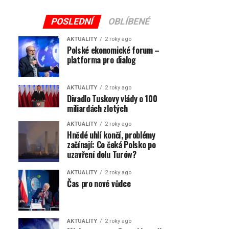
POSLEDNÍ
OBLÍBENÉ
AKTUALITY
2 roky ago
Polské ekonomické forum –
platforma pro dialog
AKTUALITY
2 roky ago
Divadlo Tuskovy vlády o 100
miliardách zlotých
AKTUALITY
2 roky ago
Hnědé uhlí končí, problémy
začínají: Co čeká Polsko po
uzavření dolu Turów?
AKTUALITY
2 roky ago
Čas pro nové vůdce
AKTUALITY
2 roky ago