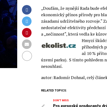
„Doufám, že nynější Rada bude efek
ekonomický přínos přírody pro bla
zásadami udržitelného rozvoje.“ 
nedostatečné efektivity předchozí
a „nečinnost“, která vedla ke kůro
Hmyzí škůdci
příhodných p
až 10 % příto
území parku). S tímto pohledem na
nesouhlasí.
autor: Radomír Dohnal, celý článe
RELATED TOPICS:
DON'T MISS
Pro evropské producenty dr