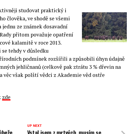
tivněji studovat praktický i
ho člověka, ve shodě se všemi
Za jednu ze známek dosavadní
 Rady přitom považuje opatření
vcové kalamitě v
roce 2013.
 se tehdy v důsledku
řírodních podmínek rozšířili
a způsobili úhyn údajně
mných jehličnanů (celkově pak ztrátu 3 % dřevin na
 věc však polští vědci z Akademie věd ostře
k
zde
UP NEXT
ůbeže
Vstal jsem z mrtvých, musím se