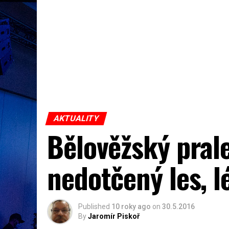
AKTUALITY
Bělověžský prale
nedotčený les, l
Published
10 roky ago
on
30.5.2016
By
Jaromír Piskoř