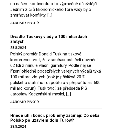
na našem kontinentu o to výjimečně důležitější.
Jedním z cílů Ekonomického fóra vždy bylo
zmírňovat konflikty. […]
JAROMÍR PISKOŘ
Divadlo Tuskovy vlády o 100 miliardách
zlotých
28.8.2024
Polský premiér Donald Tusk na tiskové
konferenci tvrdil, že v současnosti čelí obvinění
62 lidí z minulé vládní garnitury. Podle něj se
řízení ohledně podezřelých veřejných výdajů týká
100 miliard zlotých (což je přibližně 20 %
polského státního rozpočtu a v přepočtu asi 600
miliard korun). Tusk tvrdí, že předseda PiS
Jarosław Kaczyński si myslel, […]
JAROMÍR PISKOŘ
Hnědé uhlí končí, problémy začínají: Co čeká
Polsko po uzavření dolu Turów?
28.8.2024