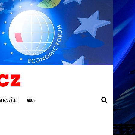
M NA VÝLET
AKCE