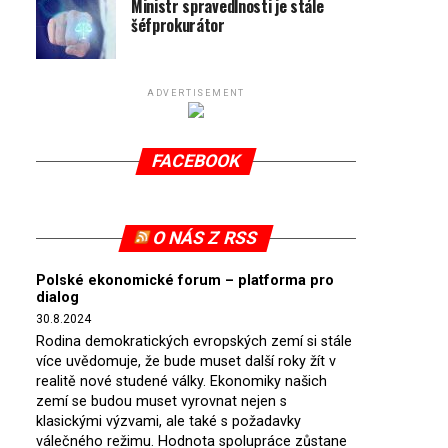
Ministr spravedlnosti je stále
šéfprokurátor
ADVERTISEMENT
FACEBOOK
O NÁS Z RSS
Polské ekonomické forum – platforma pro
dialog
30.8.2024
Rodina demokratických evropských zemí si stále
více uvědomuje, že bude muset další roky žít v
realitě nové studené války. Ekonomiky našich
zemí se budou muset vyrovnat nejen s
klasickými výzvami, ale také s požadavky
válečného režimu. Hodnota spolupráce zůstane