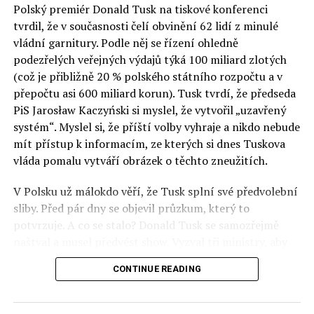
Polský premiér Donald Tusk na tiskové konferenci
Otázky spojené s vývojem umělé inteligence budou na
tvrdil, že v současnosti čelí obvinění 62 lidí z minulé
fóru AI zvláště diskutovanou oblastí. Fórum AI bude
vládní garnitury. Podle něj se řízení ohledně
zahrnovat vyhrazenou tematickou trať skládající se z
podezřelých veřejných výdajů týká 100 miliard zlotých
panelů, prezentací, workshopů a speciálních akcí.
(což je přibližně 20 % polského státního rozpočtu a v
Budou diskutovány klíčové otázky vlivu umělé
přepočtu asi 600 miliard korun). Tusk tvrdí, že předseda
inteligence ve společnosti, ale i v sektoru veřejných a
PiS Jarosław Kaczyński si myslel, že vytvořil „uzavřený
komerčních služeb. Budou se diskutovat problémy a
systém“. Myslel si, že příští volby vyhraje a nikdo nebude
výzvy, kterým bude muset trh čelit tváří v tvář zásadním
mít přístup k informacím, ze kterých si dnes Tuskova
technologickým změnám. Účastníci fóra také zváží, do
vláda pomalu vytváří obrázek o těchto zneužitích.
jaké míry investice do vědeckého výzkumu a moderních
V Polsku už málokdo věří, že Tusk splní své předvolební
technologií umělé inteligence v mnoha oblastech života
sliby. Před pár dny se objevil průzkum, který to
umožní Evropské unii obnovit konkurenceschopnost ve
potvrzuje. A co se stalo? Donald Tusk se samozřejmě
vztahu ke globálním ekonomikám a nutnosti zajistit
naštval a musel předvést show. Vyzval tři ministry, aby
bezpečnost evropských zemí.
před kamerami podepsali dohodu o stíhání členů PiS, a
CONTINUE READING
ti poslušně ono divadlo předvedli. Andrzej Domański
(finance), Tomasz Siemoniak (vnitro) a Adam Bodnar
(spravedlnost) podepsali teatrálně dohodu týkající se