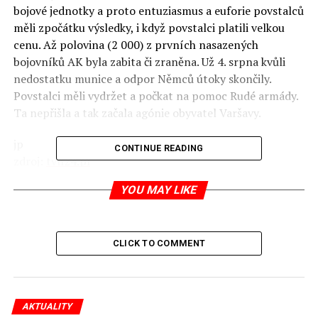
bojové jednotky a proto entuziasmus a euforie povstalců
měli zpočátku výsledky, i když povstalci platili velkou
cenu. Až polovina (2 000) z prvních nasazených
bojovníků AK byla zabita či zraněna.
Už 4. srpna kvůli
nedostatku munice a odpor Němců útoky skončily.
Povstalci měli vydržet a počkat na pomoc Rudé armády.
Ta nepřišla a tak začala agónie obyvatel Varšavy.
jp
CONTINUE READING
zdroj:
tvn24.pl
YOU MAY LIKE
RELATED TOPICS:
UP NEXT
Minuta ticha
CLICK TO COMMENT
DON'T MISS
Polský premiér ohlásil
AKTUALITY