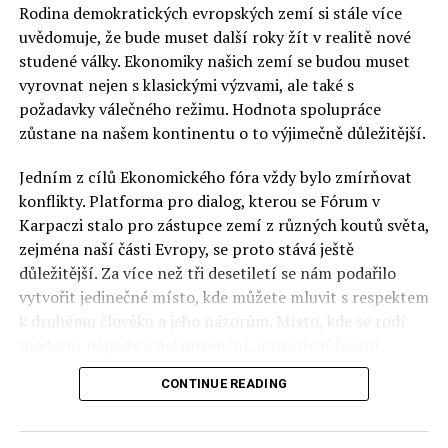
Rodina demokratických evropských zemí si stále více
uvědomuje, že bude muset další roky žít v realitě nové
studené války. Ekonomiky našich zemí se budou muset
vyrovnat nejen s klasickými výzvami, ale také s
požadavky válečného režimu. Hodnota spolupráce
zůstane na našem kontinentu o to výjimečně důležitější.
Jedním z cílů Ekonomického fóra vždy bylo zmírňovat
konflikty. Platforma pro dialog, kterou se Fórum v
Karpaczi stalo pro zástupce zemí z různých koutů světa,
zejména naší části Evropy, se proto stává ještě
důležitější. Za více než tři desetiletí se nám podařilo
vytvořit jedinečné místo, kde můžete mluvit s respektem
k druhému člověku a jeho názorům. Místo, kde se rodí
moderní nápady a nekonvenční, inovativní řešení.
CONTINUE READING
Polsko musí mít instituce, jejichž horizont činnosti je
delší než období, ve kterém byl u moci konkrétní
politický tým. Pouze to vám dává šanci skutečně řešit