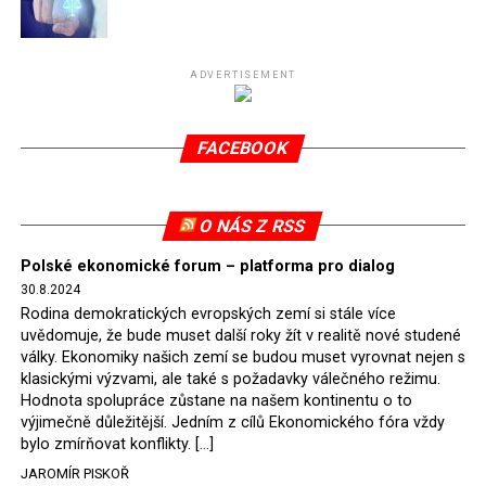
Připomeňme, že ukončení těžby hnědého uhlí pro
elektrárnu Turów nařídil Soudní dvůr Evropské unie
(SDEU) v souvislosti se stížnostmi českých samospráv
ADVERTISEMENT
verdiktem španělské soudkyně Rosario Silva de Lapureta
v květnu 2021. Vláda premiéra Morawieckého však
FACEBOOK
tomuto rozhodnutí nevyhověla, proto na žádost
Evropské komise uložil SDEU v září 2021 Polsku denní
pokutu ve výši 500 tisíc eur.
O NÁS Z RSS
Tento trest byl účtován téměř půl roku, až do února
Polské ekonomické forum – platforma pro dialog
2022, než byl tento případ z důvodu uzavření dohody
30.8.2024
Polska s Českou republikou o odstranění příčin sporu o
Rodina demokratických evropských zemí si stále více
důl Turów vymazán z rejstříku tribunálu. Celkem si
uvědomuje, že bude muset další roky žít v realitě nové studené
Polsko nechalo z přiznaných evropských fondů odečíst
války. Ekonomiky našich zemí se budou muset vyrovnat nejen s
asi 70 milionů eur na pokutách a 45 milionů eur
klasickými výzvami, ale také s požadavky válečného režimu.
Hodnota spolupráce zůstane na našem kontinentu o to
zaplatilo jako odškodnění České republice – ale jak důl,
výjimečně důležitější. Jedním z cílů Ekonomického fóra vždy
tak elektrárna nadále fungovaly. Už tehdy zástupci
bylo zmírňovat konflikty. […]
tehdejší opozice a dnes vládnoucí koalice, jako
JAROMÍR PISKOŘ
místopředseda Občanské platformy (PO) Rafał