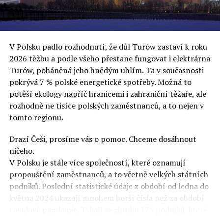
uvěří a nebudou se ptát na podrobnosti,“ řekl Rafał
Ziemkiewicz, redaktor týdeníku Do Rzeczy a ironicky
dodal: „Když se nynějšímu vedení státního hřebčince
podařilo prodat na aukci 10 plemenných koní za 600
V Polsku padlo rozhodnutí, že důl Turów zastaví k roku
000 euro, bylo to provládními médii oslavované jako
2026 těžbu a podle všeho přestane fungovat i elektrárna
velký úspěch. Za vlády PiS se 14 koní prodalo za 2,5
Turów, poháněná jeho hnědým uhlím. Ta v současnosti
milionu euro, což bylo stejnou mediální partou
pokrývá 7 % polské energetické spotřeby. Možná to
komentováno jako konec polského chovu koní. Ve vidění
potěší ekology napříč hranicemi i zahraniční těžaře, ale
kontrolorů činnosti PiS ale určitě šlo při prodeji koní o
rozhodně ne tisíce polských zaměstnanců, a to nejen v
praní peněz či jinou nelegální činnost.“
tomto regionu.
Tuskova čísla jsou ale ujetá i jinde, pokračoval
Ziemkiewicz. „Ve vládní aféře PiS kolem vydávání víz
Drazí Češi, prosíme vás o pomoc. Chceme dosáhnout
Tusk tvrdil, že za vlády dnešní opozice se nelegálně
ničeho.
prodalo 600 000 víz do Polska. Byla na to dokonce
V Polsku je stále více společností, které oznamují
vytvořena parlamentní vyšetřovací komise, která přišla
propouštění zaměstnanců, a to včetně velkých státních
ale pouze na to, že 220 víz do Polska bylo
podniků. Poslední statistické údaje z období od ledna do
prostřednictvím úplatků uspíšeno, tedy že víza byla
května 2024 ukazují mnohem horší čísla než za období
vydána přednostně. Ptá se dnes někdo Tuska, kam se
covidové pandemie. Týkají se zhruba 175 podniků, které
podělo oněch 599 780 uplacených víz? Nikdo se už