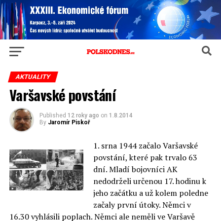
AKTUALITY
Varšavské povstání
Published
12 roky ago
on
1.8.2014
By
Jaromír Piskoř
1. srna 1944 začalo Varšavské
povstání, které pak trvalo 63
dní. Mladí bojovníci AK
nedodrželi určenou 17. hodinu k
jeho začátku a už kolem poledne
začaly první útoky. Němci v
16.30 vyhlásili poplach. Němci ale neměli ve Varšavě