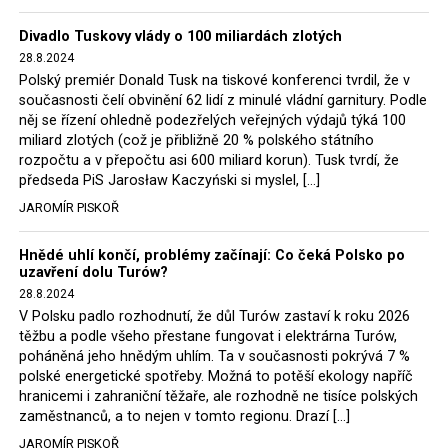
Trzaskowski nebo lídr Hnutí Polsko 2050 Szymon
Divadlo Tuskovy vlády o 100 miliardách zlotých
Hołownia, přímo řekli, že by se polská vláda měla
28.8.2024
tomuto rozhodnutí podřídit.
Polský premiér Donald Tusk na tiskové konferenci tvrdil, že v
současnosti čelí obvinění 62 lidí z minulé vládní garnitury. Podle
Rozhodnutí polského ministra spravedlnosti jistě potěší
něj se řízení ohledně podezřelých veřejných výdajů týká 100
německé, české a polské ekology, ale i těžaře. Je těžké si
miliard zlotých (což je přibližně 20 % polského státního
rozpočtu a v přepočtu asi 600 miliard korun). Tusk tvrdí, že
představit, že by o takové věci rozhodoval sám ministr
předseda PiS Jarosław Kaczyński si myslel, […]
Bodnar. Musel získat politický souhlas vládnoucí koalice.
JAROMÍR PISKOŘ
Stále jsou totiž platné argumenty Morawieckého vlády,
že důl i elektrárna jsou – kromě zabezpečování cca 7 %
Hnědé uhlí končí, problémy začínají: Co čeká Polsko po
polského energetického mixu – klíčovými podniky, spolu
uzavření dolu Turów?
se svými dceřinými společnostmi zaměstnávají cca pět
28.8.2024
tisíc lidí. Navíc s činností dolu a elektrárny nepřímo
V Polsku padlo rozhodnutí, že důl Turów zastaví k roku 2026
souvisí dalších několik desítek tisíc pracovních míst v
těžbu a podle všeho přestane fungovat i elektrárna Turów,
regionu. Zelená politika ale opět zvítězila.
poháněná jeho hnědým uhlím. Ta v současnosti pokrývá 7 %
polské energetické spotřeby. Možná to potěší ekology napříč
hranicemi i zahraniční těžaře, ale rozhodně ne tisíce polských
Rozhodnutí polského ministra spravedlnosti jistě potěší
zaměstnanců, a to nejen v tomto regionu. Drazí […]
německé, české a polské ekology, kteří žalobu u
JAROMÍR PISKOŘ
správního soudu podali, ale také německé a české