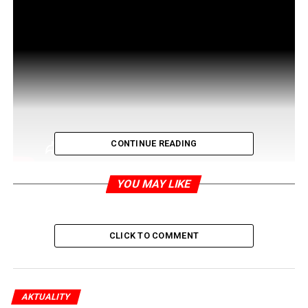
CONTINUE READING
YOU MAY LIKE
RELATED TOPICS:
CLICK TO COMMENT
UP NEXT
Aby se žilo lépe. Ve vládě! (V klanu!)
DON'T MISS
AKTUALITY
Varšavské povstání