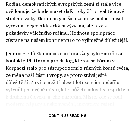
Rodina demokratických evropských zemí si stále více
uvědomuje, že bude muset další roky žít v realitě nové
studené války. Ekonomiky našich zemí se budou muset
vyrovnat nejen s klasickými výzvami, ale také s
požadavky válečného režimu. Hodnota spolupráce
zůstane na našem kontinentu o to výjimečně důležitější.
Jedním z cílů Ekonomického fóra vždy bylo zmírňovat
konflikty. Platforma pro dialog, kterou se Fórum v
Karpaczi stalo pro zástupce zemí z různých koutů světa,
zejména naší části Evropy, se proto stává ještě
důležitější. Za více než tři desetiletí se nám podařilo
vytvořit jedinečné místo, kde můžete mluvit s respektem
k druhému člověku a jeho názorům. Místo, kde se rodí
moderní nápady a nekonvenční, inovativní řešení.
CONTINUE READING
Polsko musí mít instituce, jejichž horizont činnosti je
delší než období, ve kterém byl u moci konkrétní
politický tým. Pouze to vám dává šanci skutečně řešit