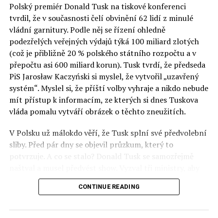
Polský premiér Donald Tusk na tiskové konferenci
Otázky spojené s vývojem umělé inteligence budou na
tvrdil, že v současnosti čelí obvinění 62 lidí z minulé
fóru AI zvláště diskutovanou oblastí. Fórum AI bude
vládní garnitury. Podle něj se řízení ohledně
zahrnovat vyhrazenou tematickou trať skládající se z
podezřelých veřejných výdajů týká 100 miliard zlotých
panelů, prezentací, workshopů a speciálních akcí.
(což je přibližně 20 % polského státního rozpočtu a v
Budou diskutovány klíčové otázky vlivu umělé
přepočtu asi 600 miliard korun). Tusk tvrdí, že předseda
inteligence ve společnosti, ale i v sektoru veřejných a
PiS Jarosław Kaczyński si myslel, že vytvořil „uzavřený
komerčních služeb. Budou se diskutovat problémy a
systém“. Myslel si, že příští volby vyhraje a nikdo nebude
výzvy, kterým bude muset trh čelit tváří v tvář zásadním
mít přístup k informacím, ze kterých si dnes Tuskova
technologickým změnám. Účastníci fóra také zváží, do
vláda pomalu vytváří obrázek o těchto zneužitích.
jaké míry investice do vědeckého výzkumu a moderních
V Polsku už málokdo věří, že Tusk splní své předvolební
technologií umělé inteligence v mnoha oblastech života
sliby. Před pár dny se objevil průzkum, který to
umožní Evropské unii obnovit konkurenceschopnost ve
potvrzuje. A co se stalo? Donald Tusk se samozřejmě
vztahu ke globálním ekonomikám a nutnosti zajistit
naštval a musel předvést show. Vyzval tři ministry, aby
bezpečnost evropských zemí.
před kamerami podepsali dohodu o stíhání členů PiS, a
CONTINUE READING
ti poslušně ono divadlo předvedli. Andrzej Domański
(finance), Tomasz Siemoniak (vnitro) a Adam Bodnar
(spravedlnost) podepsali teatrálně dohodu týkající se