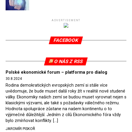
Připomeňme, že ukončení těžby hnědého uhlí pro
elektrárnu Turów nařídil Soudní dvůr Evropské unie
(SDEU) v souvislosti se stížnostmi českých samospráv
ADVERTISEMENT
verdiktem španělské soudkyně Rosario Silva de Lapureta
v květnu 2021. Vláda premiéra Morawieckého však
FACEBOOK
tomuto rozhodnutí nevyhověla, proto na žádost
Evropské komise uložil SDEU v září 2021 Polsku denní
pokutu ve výši 500 tisíc eur.
O NÁS Z RSS
Tento trest byl účtován téměř půl roku, až do února
Polské ekonomické forum – platforma pro dialog
2022, než byl tento případ z důvodu uzavření dohody
30.8.2024
Polska s Českou republikou o odstranění příčin sporu o
Rodina demokratických evropských zemí si stále více
důl Turów vymazán z rejstříku tribunálu. Celkem si
uvědomuje, že bude muset další roky žít v realitě nové studené
Polsko nechalo z přiznaných evropských fondů odečíst
války. Ekonomiky našich zemí se budou muset vyrovnat nejen s
asi 70 milionů eur na pokutách a 45 milionů eur
klasickými výzvami, ale také s požadavky válečného režimu.
Hodnota spolupráce zůstane na našem kontinentu o to
zaplatilo jako odškodnění České republice – ale jak důl,
výjimečně důležitější. Jedním z cílů Ekonomického fóra vždy
tak elektrárna nadále fungovaly. Už tehdy zástupci
bylo zmírňovat konflikty. […]
tehdejší opozice a dnes vládnoucí koalice, jako
JAROMÍR PISKOŘ
místopředseda Občanské platformy (PO) Rafał