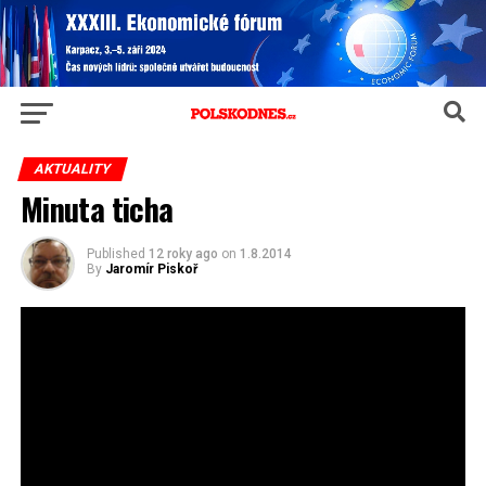
AKTUALITY
Minuta ticha
Published
12 roky ago
on
1.8.2014
By
Jaromír Piskoř