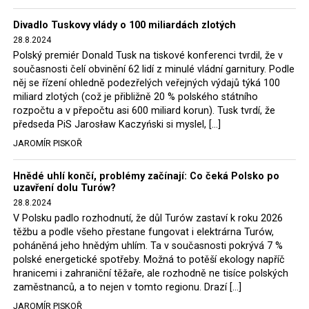
Trzaskowski nebo lídr Hnutí Polsko 2050 Szymon
Divadlo Tuskovy vlády o 100 miliardách zlotých
Hołownia, přímo řekli, že by se polská vláda měla
28.8.2024
tomuto rozhodnutí podřídit.
Polský premiér Donald Tusk na tiskové konferenci tvrdil, že v
současnosti čelí obvinění 62 lidí z minulé vládní garnitury. Podle
Rozhodnutí polského ministra spravedlnosti jistě potěší
něj se řízení ohledně podezřelých veřejných výdajů týká 100
německé, české a polské ekology, ale i těžaře. Je těžké si
miliard zlotých (což je přibližně 20 % polského státního
rozpočtu a v přepočtu asi 600 miliard korun). Tusk tvrdí, že
představit, že by o takové věci rozhodoval sám ministr
předseda PiS Jarosław Kaczyński si myslel, […]
Bodnar. Musel získat politický souhlas vládnoucí koalice.
JAROMÍR PISKOŘ
Stále jsou totiž platné argumenty Morawieckého vlády,
že důl i elektrárna jsou – kromě zabezpečování cca 7 %
Hnědé uhlí končí, problémy začínají: Co čeká Polsko po
polského energetického mixu – klíčovými podniky, spolu
uzavření dolu Turów?
se svými dceřinými společnostmi zaměstnávají cca pět
28.8.2024
tisíc lidí. Navíc s činností dolu a elektrárny nepřímo
V Polsku padlo rozhodnutí, že důl Turów zastaví k roku 2026
souvisí dalších několik desítek tisíc pracovních míst v
těžbu a podle všeho přestane fungovat i elektrárna Turów,
regionu. Zelená politika ale opět zvítězila.
poháněná jeho hnědým uhlím. Ta v současnosti pokrývá 7 %
polské energetické spotřeby. Možná to potěší ekology napříč
hranicemi i zahraniční těžaře, ale rozhodně ne tisíce polských
Rozhodnutí polského ministra spravedlnosti jistě potěší
zaměstnanců, a to nejen v tomto regionu. Drazí […]
německé, české a polské ekology, kteří žalobu u
JAROMÍR PISKOŘ
správního soudu podali, ale také německé a české