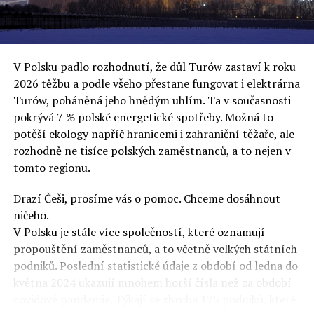
uvěří a nebudou se ptát na podrobnosti,“ řekl Rafał
Ziemkiewicz, redaktor týdeníku Do Rzeczy a ironicky
dodal: „Když se nynějšímu vedení státního hřebčince
podařilo prodat na aukci 10 plemenných koní za 600
V Polsku padlo rozhodnutí, že důl Turów zastaví k roku
000 euro, bylo to provládními médii oslavované jako
2026 těžbu a podle všeho přestane fungovat i elektrárna
velký úspěch. Za vlády PiS se 14 koní prodalo za 2,5
Turów, poháněná jeho hnědým uhlím. Ta v současnosti
milionu euro, což bylo stejnou mediální partou
pokrývá 7 % polské energetické spotřeby. Možná to
komentováno jako konec polského chovu koní. Ve vidění
potěší ekology napříč hranicemi i zahraniční těžaře, ale
kontrolorů činnosti PiS ale určitě šlo při prodeji koní o
rozhodně ne tisíce polských zaměstnanců, a to nejen v
praní peněz či jinou nelegální činnost.“
tomto regionu.
Tuskova čísla jsou ale ujetá i jinde, pokračoval
Ziemkiewicz. „Ve vládní aféře PiS kolem vydávání víz
Drazí Češi, prosíme vás o pomoc. Chceme dosáhnout
Tusk tvrdil, že za vlády dnešní opozice se nelegálně
ničeho.
prodalo 600 000 víz do Polska. Byla na to dokonce
V Polsku je stále více společností, které oznamují
vytvořena parlamentní vyšetřovací komise, která přišla
propouštění zaměstnanců, a to včetně velkých státních
ale pouze na to, že 220 víz do Polska bylo
podniků. Poslední statistické údaje z období od ledna do
prostřednictvím úplatků uspíšeno, tedy že víza byla
května 2024 ukazují mnohem horší čísla než za období
vydána přednostně. Ptá se dnes někdo Tuska, kam se
covidové pandemie. Týkají se zhruba 175 podniků, které
podělo oněch 599 780 uplacených víz? Nikdo se už