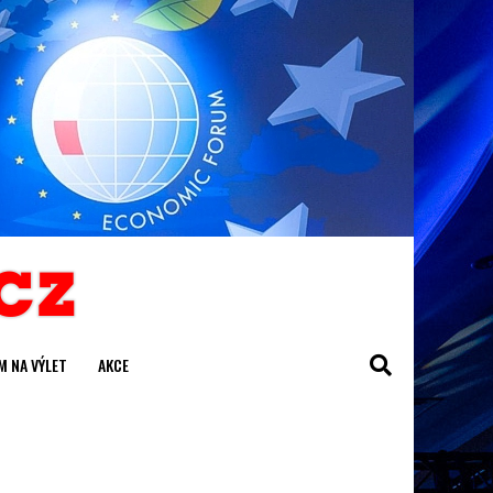
M NA VÝLET
AKCE