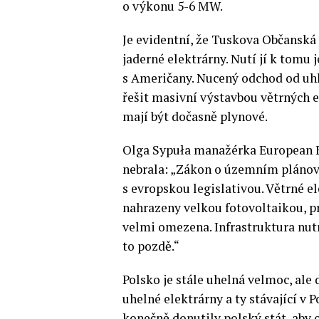
o výkonu 5-6 MW.
Je evidentní, že Tuskova Občanská
jaderné elektrárny. Nutí jí k tomu
s Američany. Nucený odchod od uhlí
řešit masivní výstavbou větrných 
mají být dočasně plynové.
Olga Sypuła manažérka European En
nebrala: „Zákon o územním plánován
s evropskou legislativou. Větrné 
nahrazeny velkou fotovoltaikou, pr
velmi omezena. Infrastruktura nutn
to pozdě.“
Polsko je stále uhelná velmoc, ale
uhelné elektrárny a ty stávající v 
konečně donutily polský stát, aby o