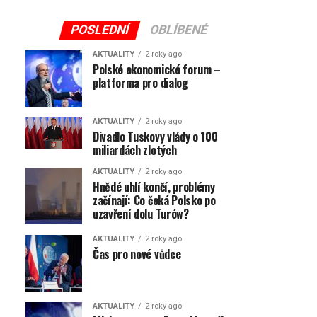
POSLEDNÍ
OBLÍBENÉ
AKTUALITY
2 roky ago
Polské ekonomické forum –
platforma pro dialog
AKTUALITY
2 roky ago
Divadlo Tuskovy vlády o 100
miliardách zlotých
AKTUALITY
2 roky ago
Hnědé uhlí končí, problémy
začínají: Co čeká Polsko po
uzavření dolu Turów?
AKTUALITY
2 roky ago
Čas pro nové vůdce
AKTUALITY
2 roky ago