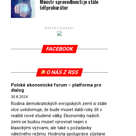
Ministr spravedlnosti je stále
šéfprokurátor
ADVERTISEMENT
FACEBOOK
O NÁS Z RSS
Polské ekonomické forum – platforma pro
dialog
30.8.2024
Rodina demokratických evropských zemí si stále
více uvědomuje, že bude muset další roky žít v
realitě nové studené války. Ekonomiky našich
zemí se budou muset vyrovnat nejen s
klasickými výzvami, ale také s požadavky
válečného režimu. Hodnota spolupráce zůstane