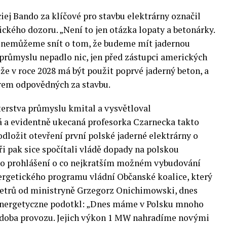
ej Bando za klíčové pro stavbu elektrárny označil
ického dozoru. „Není to jen otázka lopaty a betonárky.
, nemůžeme snít o tom, že budeme mít jadernou
 průmyslu nepadlo nic, jen před zástupci amerických
že v roce 2028 má být použit poprvé jaderný beton, a
irem odpovědných za stavbu.
terstva průmyslu kmital a vysvětloval
á a evidentně ukecaná profesorka Czarnecka takto
odložit otevření první polské jaderné elektrárny o
ři pak sice spočítali vládě dopady na polskou
ího prohlášení o co nejkratším možném vybudování
nergetického programu vládní Občanské koalice, který
metrů od ministryně Grzegorz Onichimowski, dnes
roenergetyczne podotkl: „Dnes máme v Polsku mnoho
í doba provozu. Jejich výkon 1 MW nahradíme novými