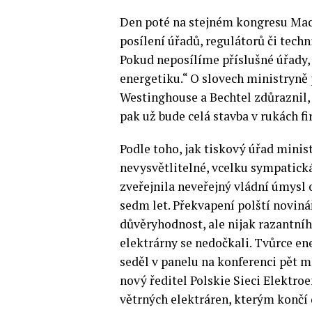
Den poté na stejném kongresu Maci
posílení úřadů, regulátorů či techn
Pokud neposílíme příslušné úřady
energetiku.“ O slovech ministryně
Westinghouse a Bechtel zdůraznil, 
pak už bude celá stavba v rukách f
Podle toho, jak tiskový úřad minis
nevysvětlitelné, vcelku sympatick
zveřejnila neveřejný vládní úmysl 
sedm let. Překvapení polští noviná
důvěryhodnost, ale nijak razantn
elektrárny se nedočkali. Tvůrce e
seděl v panelu na konferenci pět 
nový ředitel Polskie Sieci Elekt
větrných elektráren, kterým konč