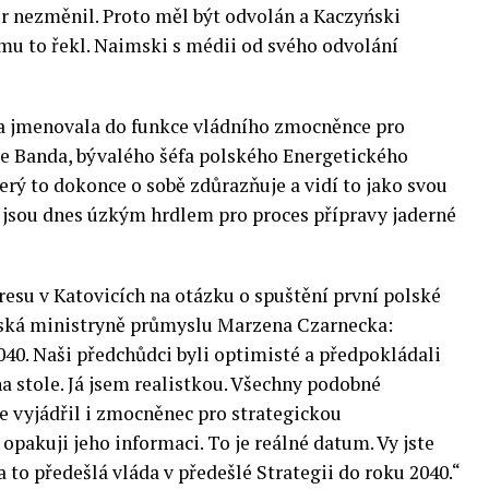
zor nezměnil. Proto měl být odvolán a Kaczyński
ý mu to řekl. Naimski s médii od svého odvolání
da jmenovala do funkce vládního zmocněnce pro
je Banda, bývalého šéfa polského Energetického
erý to dokonce o sobě zdůrazňuje a vidí to jako svou
i jsou dnes úzkým hrdlem pro proces přípravy jaderné
u v Katovicích na otázku o spuštění první polské
lská ministryně průmyslu Marzena Czarnecka:
2040. Naši předchůdci byli optimisté a předpokládali
a stole. Já jsem realistkou. Všechny podobné
e vyjádřil i zmocněnec pro strategickou
 opakuji jeho informaci. To je reálné datum. Vy jste
a to předešlá vláda v předešlé Strategii do roku 2040.“