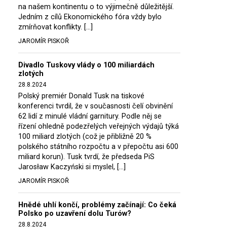
na našem kontinentu o to výjimečně důležitější.
Jedním z cílů Ekonomického fóra vždy bylo
zmírňovat konflikty. […]
JAROMÍR PISKOŘ
Divadlo Tuskovy vlády o 100 miliardách
zlotých
28.8.2024
Polský premiér Donald Tusk na tiskové
konferenci tvrdil, že v současnosti čelí obvinění
62 lidí z minulé vládní garnitury. Podle něj se
řízení ohledně podezřelých veřejných výdajů týká
100 miliard zlotých (což je přibližně 20 %
polského státního rozpočtu a v přepočtu asi 600
miliard korun). Tusk tvrdí, že předseda PiS
Jarosław Kaczyński si myslel, […]
JAROMÍR PISKOŘ
Hnědé uhlí končí, problémy začínají: Co čeká
Polsko po uzavření dolu Turów?
28.8.2024