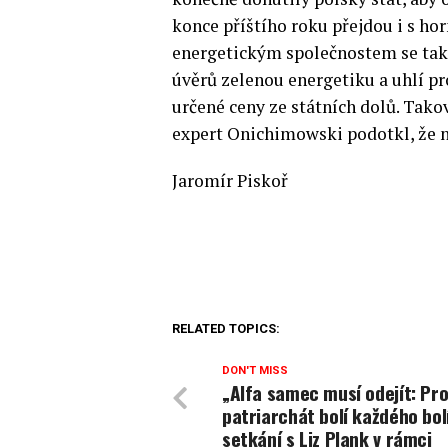
konce příštího roku přejdou i s ho
energetickým společnostem se tak 
úvěrů zelenou energetiku a uhlí p
určené ceny ze státních dolů. Tako
expert Onichimowski podotkl, že na
Jaromír Piskoř
RELATED TOPICS:
DON'T MISS
„Alfa samec musí odejít: Pr
patriarchát bolí každého bol
setkání s Liz Plank v rámci