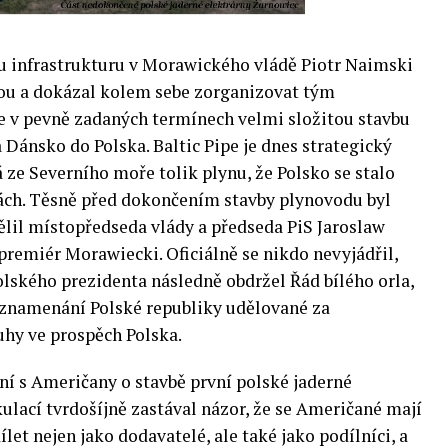
u infrastrukturu v Morawického vládě Piotr Naimski
vou a dokázal kolem sebe zorganizovat tým
ce v pevně zadaných termínech velmi složitou stavbu
Dánsko do Polska. Baltic Pipe je dnes strategický
ze Severního moře tolik plynu, že Polsko se stalo
ách. Těsně před dokončením stavby plynovodu byl
ělil místopředseda vlády a předseda PiS Jaroslaw
premiér Morawiecki. Oficiálně se nikdo nevyjádřil,
olského prezidenta následně obdržel Řád bílého orla,
 vyznamenání Polské republiky udělované za
uhy ve prospěch Polska.
ní s Američany o stavbě první polské jaderné
ulací tvrdošíjně zastával názor, že se Američané mají
let nejen jako dodavatelé, ale také jako podílníci, a