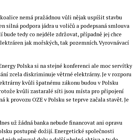
 koalice nemá pražádnou vůli nějak uspíšit stavbu
 jen silná podpora jádra u voličů a podepsaná smlouva
 bude tedy co nejdéle zdržovat, případně jej chce
elektráren jak mořských, tak pozemních. Vyrovnávací
ergy Polska si na stejné konferenci ale moc servítky
í zcela diskriminuje větrné elektrárny. Je v rozporu
elektrárny kvůli špatnému zákonu budou v Polsku
otože kvůli zastaralé síti jsou místa pro připojení
á k provozu OZE v Polsku se teprve začala stavět. Je
 dnes už žádná banka nebude financovat ani opravu
Polsku postupně dožijí. Energetické společnosti
d nich převzal doly a další uhelná aktiva a ty do