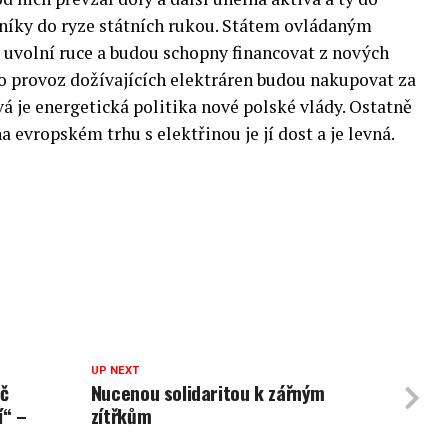
rníky do ryze státních rukou. Státem ovládaným
uvolní ruce a budou schopny financovat z nových
ro provoz dožívajících elektráren budou nakupovat za
vá je energetická politika nové polské vlády. Ostatně
 evropském trhu s elektřinou je jí dost a je levná.
UP NEXT
oč
Nucenou solidaritou k zářným
í“ –
zítřkům