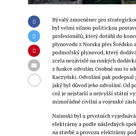
Bývalý zmocněnec pro strategicko
byl velmi silnou politickou posta
profesionálů, který dotáhl do kon
plynovodu z Norska přes Švédsko a 
podmořský plynovod, který dodává 
zcela nezávislé na ruských dodávk
z funkce odvolán. Osobně mu to sd
Kaczyński. Odvolání pak podepsal 
jaký byl důvod jeho odvolání. Od p
což je nejstarší a nejvyšší státní
mimořádné civilní a vojenské zásl
Naimski byl u prvotních vyjednává
elektrárny a podle následných spek
na stavbě a provozu elektrárny podí