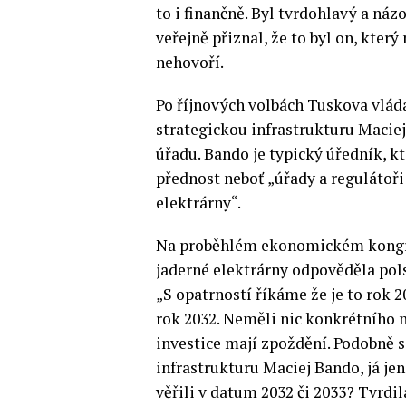
to i finančně. Byl tvrdohlavý a ná
veřejně přiznal, že to byl on, kter
nehovoří.
Po říjnových volbách Tuskova vlá
strategickou infrastrukturu Macie
úřadu. Bando je typický úředník, kt
přednost neboť „úřady a regulátoř
elektrárny“.
Na proběhlém ekonomickém kongres
jaderné elektrárny odpověděla po
„S opatrností říkáme že je to rok 
rok 2032. Neměli nic konkrétního n
investice mají zpoždění. Podobně s
infrastrukturu Maciej Bando, já jen
věřili v datum 2032 či 2033? Tvrdil