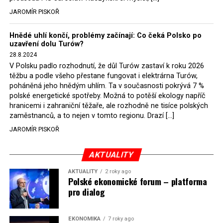
Bodnar. Musel získat politický souhlas vládnoucí koalice.
JAROMÍR PISKOŘ
Stále jsou totiž platné argumenty Morawieckého vlády,
že důl i elektrárna jsou – kromě zabezpečování cca 7 %
Hnědé uhlí končí, problémy začínají: Co čeká Polsko po
polského energetického mixu – klíčovými podniky, spolu
uzavření dolu Turów?
se svými dceřinými společnostmi zaměstnávají cca pět
28.8.2024
tisíc lidí. Navíc s činností dolu a elektrárny nepřímo
V Polsku padlo rozhodnutí, že důl Turów zastaví k roku 2026
souvisí dalších několik desítek tisíc pracovních míst v
těžbu a podle všeho přestane fungovat i elektrárna Turów,
regionu. Zelená politika ale opět zvítězila.
poháněná jeho hnědým uhlím. Ta v současnosti pokrývá 7 %
polské energetické spotřeby. Možná to potěší ekology napříč
hranicemi i zahraniční těžaře, ale rozhodně ne tisíce polských
Rozhodnutí polského ministra spravedlnosti jistě potěší
zaměstnanců, a to nejen v tomto regionu. Drazí […]
německé, české a polské ekology, kteří žalobu u
JAROMÍR PISKOŘ
správního soudu podali, ale také německé a české
hnědouhelné těžaře, kteří do polské elektrárny budou
možná vozit své hnědé uhlí. ČEZ bude také spokojen –
AKTUALITY
škrtnutím 7 % elektřiny znamená totiž pro Polsko zcela
AKTUALITY
2 roky ago
neplánované a nečekané skokové zvýšení závislosti na
Polské ekonomické forum – platforma
pro dialog
dovozu elektřiny už od roku 2027.
Jaromír Piskoř
EKONOMIKA
7 roky ago