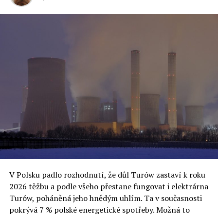
že 100 miliard PLN (mezinárodní zkratka pro polské
zloté) je částka, na kterou se vztahuje studie o oné
„tvorbě obrázku“. 5 miliard PLN je částka u případů, kde
již byly zjištěny nesrovnalosti a přes 3 miliardy PLN je
částka, kde bylo podáno oznámení státnímu
zastupitelství ohledně vypořádání s „uzavřeným
systémem“. Kontroly dále probíhají u 90 subjektů, dodal
ministr.
„Myslím, že je to cynické chování Donalda Tuska, který
oslovuje své voliče, bublinu šílenců, kteří mu všechno
uvěří a nebudou se ptát na podrobnosti,“ řekl Rafał
Ziemkiewicz, redaktor týdeníku Do Rzeczy a ironicky
dodal: „Když se nynějšímu vedení státního hřebčince
podařilo prodat na aukci 10 plemenných koní za 600
V Polsku padlo rozhodnutí, že důl Turów zastaví k roku
000 euro, bylo to provládními médii oslavované jako
2026 těžbu a podle všeho přestane fungovat i elektrárna
velký úspěch. Za vlády PiS se 14 koní prodalo za 2,5
Turów, poháněná jeho hnědým uhlím. Ta v současnosti
milionu euro, což bylo stejnou mediální partou
pokrývá 7 % polské energetické spotřeby. Možná to
komentováno jako konec polského chovu koní. Ve vidění