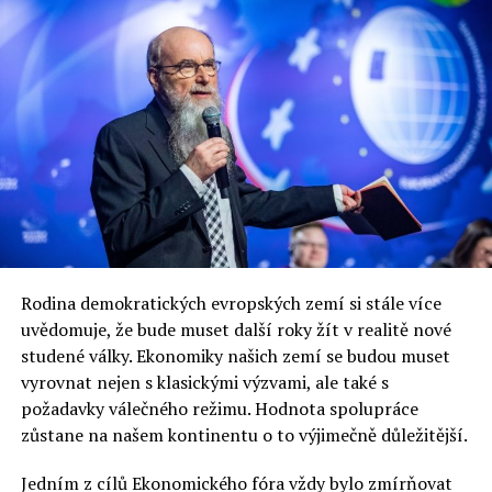
upustila. Jenže tuto neobratnost si polský volič
zapamatoval.
Zjednodušeně tedy, v těchto polských volbách rozhodují
hlavně peněženky. Sociální program přídavků na děti
stojí polský státní rozpočet v roce 2019 31 miliard a pro
rok 2020 se počítá se 40 miliardami zlotých.
Pokud se k nedělním volbám dostaví 40 % voličů, bude
mít vládní strana problém, protože opoziční strany
deklarují povolební vytvoření koalice antiPiS. Už od
volební účasti 50 % oprávněných voličů získá vládní PiS
těsnou většinu křesel v polském Sejmu. Bude-li volební
účast 60 % bude se podpora PiS v přepočtu na mandáty
Rodina demokratických evropských zemí si stále více
pohybovat kolem 3/5 poslaneckých křesel. Bude-li
uvědomuje, že bude muset další roky žít v realitě nové
volební účast nad 75 % může si vládní PiS pomýšlet i na
studené války. Ekonomiky našich zemí se budou muset
ústavní většinu.
vyrovnat nejen s klasickými výzvami, ale také s
požadavky válečného režimu. Hodnota spolupráce
zůstane na našem kontinentu o to výjimečně důležitější.
RELATED TOPICS:
UP NEXT
Jedním z cílů Ekonomického fóra vždy bylo zmírňovat