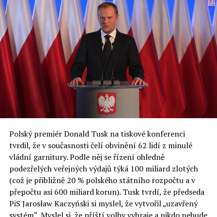
fóra, který se skládá z více než 350 akcí týkajících se
celého spektra témat ze světa evropské politiky.
inovativní ekonomiky, občanské společnosti, ochrany
životního prostředí a bezpečnosti.
Jednou z klíčových událostí XXXIII. ekonomického fóra
bude prezentace zprávy připravené Varšavskou
ekonomickou školou a Ekonomickým fórem. Odborníci
ze SGH již posedmé představili analýzy nejdůležitějších
ekonomických a sociálních problémů v Polsku a střední
a východní Evropě.
Polský premiér Donald Tusk na tiskové konferenci
Otázky spojené s vývojem umělé inteligence budou na
tvrdil, že v současnosti čelí obvinění 62 lidí z minulé
fóru AI zvláště diskutovanou oblastí. Fórum AI bude
vládní garnitury. Podle něj se řízení ohledně
zahrnovat vyhrazenou tematickou trať skládající se z
podezřelých veřejných výdajů týká 100 miliard zlotých
panelů, prezentací, workshopů a speciálních akcí.
(což je přibližně 20 % polského státního rozpočtu a v
Budou diskutovány klíčové otázky vlivu umělé
přepočtu asi 600 miliard korun). Tusk tvrdí, že předseda
inteligence ve společnosti, ale i v sektoru veřejných a
PiS Jarosław Kaczyński si myslel, že vytvořil „uzavřený
komerčních služeb. Budou se diskutovat problémy a
systém“. Myslel si, že příští volby vyhraje a nikdo nebude