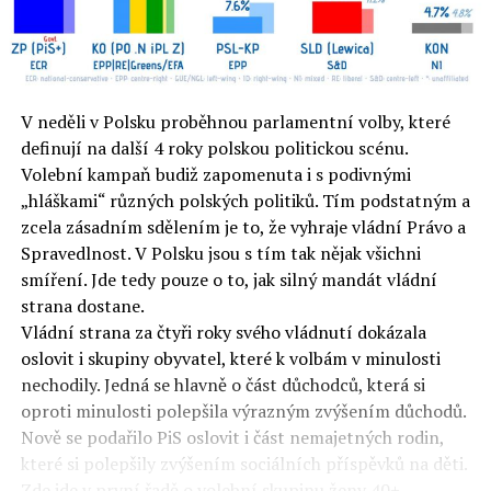
V neděli v Polsku proběhnou parlamentní volby, které
definují na další 4 roky polskou politickou scénu.
Volební kampaň budiž zapomenuta i s podivnými
„hláškami“ různých polských politiků. Tím podstatným a
zcela zásadním sdělením je to, že vyhraje vládní Právo a
Spravedlnost. V Polsku jsou s tím tak nějak všichni
smíření. Jde tedy pouze o to, jak silný mandát vládní
strana dostane.
Vládní strana za čtyři roky svého vládnutí dokázala
oslovit i skupiny obyvatel, které k volbám v minulosti
nechodily. Jedná se hlavně o část důchodců, která si
oproti minulosti polepšila výrazným zvýšením důchodů.
Nově se podařilo PiS oslovit i část nemajetných rodin,
které si polepšily zvýšením sociálních příspěvků na děti.
Zde jde v první řadě o volební skupinu ženy 40+,