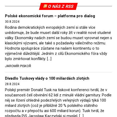
pokutu ve výši 500 tisíc eur.
O NÁS Z RSS
Tento trest byl účtován téměř půl roku, až do února
Polské ekonomické forum – platforma pro dialog
2022, než byl tento případ z důvodu uzavření dohody
30.8.2024
Polska s Českou republikou o odstranění příčin sporu o
Rodina demokratických evropských zemí si stále více
důl Turów vymazán z rejstříku tribunálu. Celkem si
uvědomuje, že bude muset další roky žít v realitě nové studené
Polsko nechalo z přiznaných evropských fondů odečíst
války. Ekonomiky našich zemí se budou muset vyrovnat nejen s
asi 70 milionů eur na pokutách a 45 milionů eur
klasickými výzvami, ale také s požadavky válečného režimu.
Hodnota spolupráce zůstane na našem kontinentu o to
zaplatilo jako odškodnění České republice – ale jak důl,
výjimečně důležitější. Jedním z cílů Ekonomického fóra vždy
tak elektrárna nadále fungovaly. Už tehdy zástupci
bylo zmírňovat konflikty. […]
tehdejší opozice a dnes vládnoucí koalice, jako
JAROMÍR PISKOŘ
místopředseda Občanské platformy (PO) Rafał
Trzaskowski nebo lídr Hnutí Polsko 2050 Szymon
Divadlo Tuskovy vlády o 100 miliardách zlotých
Hołownia, přímo řekli, že by se polská vláda měla
28.8.2024
tomuto rozhodnutí podřídit.
Polský premiér Donald Tusk na tiskové konferenci tvrdil, že v
současnosti čelí obvinění 62 lidí z minulé vládní garnitury. Podle
Rozhodnutí polského ministra spravedlnosti jistě potěší
něj se řízení ohledně podezřelých veřejných výdajů týká 100
německé, české a polské ekology, ale i těžaře. Je těžké si
miliard zlotých (což je přibližně 20 % polského státního
rozpočtu a v přepočtu asi 600 miliard korun). Tusk tvrdí, že
představit, že by o takové věci rozhodoval sám ministr
předseda PiS Jarosław Kaczyński si myslel, […]