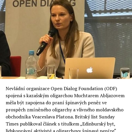
Nevládní organizace Open Dialog Foundation (ODF)
spojená s kazašským oligarchou Muchtarem Abljazovem
měla být zapojena do praní špinavých peněz ve
prospěch zmíněného oligarchy a vlivného moldavského
obchodníka Veaceslava Platona. Britský list Sunday
Times publikoval článek s titulkem „Edinburský byt,
lidskoprávní aktivisté a oligarchovy špinavé peníze“.