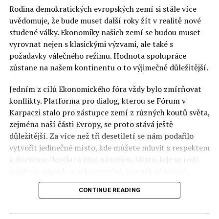
prostřednictvím složité sítě zámořských entit
Rodina demokratických evropských zemí si stále více
registrovaných jako partnerské společnosti skotských
uvědomuje, že bude muset další roky žít v realitě nové
firem, jimž je podle podivného zákona dovoleno
studené války. Ekonomiky našich zemí se budou muset
operovat bez placení daní, publikace účetnich údajů
vyrovnat nejen s klasickými výzvami, ale také s
nebo bez toho, aby veřejně deklarovaly vlastnickou
požadavky válečného režimu. Hodnota spolupráce
strukturu.
zůstane na našem kontinentu o to výjimečně důležitější.
ODF se mezi polskými lidskoprávními organizacemi
Jedním z cílů Ekonomického fóra vždy bylo zmírňovat
proslavila během druhé revoluce na ukrajinském
konflikty. Platforma pro dialog, kterou se Fórum v
Majdanu, když organizovala a financovala podporu pro
Karpaczi stalo pro zástupce zemí z různých koutů světa,
protestující v Kyjevě.
zejména naší části Evropy, se proto stává ještě
důležitější. Za více než tři desetiletí se nám podařilo
Po zvolení polské vlády strany Právo a spravedlnost
vytvořit jedinečné místo, kde můžete mluvit s respektem
(PiS) v roce 2015 se ODF rychle stala kritičkou této
k druhému člověku a jeho názorům. Místo, kde se rodí
vlády. Aktivně se podílela na protestech proti justiční
moderní nápady a nekonvenční, inovativní řešení.
reformě. Později se stala předmětem zájmu kvůli
CONTINUE READING
finančním operacím, jejichž podrobnosti vycházely
Polsko musí mít instituce, jejichž horizont činnosti je
najevo na Ukrajině a v dalších částech Východní Evropy.
delší než období, ve kterém byl u moci konkrétní
politický tým. Pouze to vám dává šanci skutečně řešit