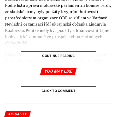
Podle listu zpráva moldavské parlamentní komise tvrdí,
že skotské firmy byly použity k vyprání hotovosti
prostřednictvím organizace ODF se sídlem ve Varšavě.
Nevládní organizaci řídí ukrajinská občanka Ljudmyla
Kozlovska. Peníze měly být použity k financování tajné
lobbyistické kampaně ve prospěch obou zmíněných
obchodníků.
Platon byl zatčen v roce 2017 za praní špinavých peněz
CONTINUE READING
a podvod spojený se zmizením částky jedné miliardy
dolarů z moldavského bankovního systému, k němuž
YOU MAY LIKE
došlo před několika lety. Incident způsobil v Moldavsku
politickou krizi. Kozlovské v srpnu 2018 zakázali vstup
do schengenského prostoru, poté co ji polská vláda
CLICK TO COMMENT
označila za národněbezpečnostní hrozbu. Je
akreditována coby lobbyistka v Evropském parlamentu,
kde ji podporovali poslanci jako hlavní představitel
brexitu v EP Guy Verhofstadt a britské labouristky Clare
AKTUALITY