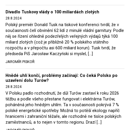
místopředseda Občanské platformy (PO) Rafał
Trzaskowski nebo lídr Hnutí Polsko 2050 Szymon
Divadlo Tuskovy vlády o 100 miliardách zlotých
Hołownia, přímo řekli, že by se polská vláda měla
28.8.2024
tomuto rozhodnutí podřídit.
Polský premiér Donald Tusk na tiskové konferenci tvrdil, že v
současnosti čelí obvinění 62 lidí z minulé vládní garnitury. Podle
Rozhodnutí polského ministra spravedlnosti jistě potěší
něj se řízení ohledně podezřelých veřejných výdajů týká 100
německé, české a polské ekology, ale i těžaře. Je těžké si
miliard zlotých (což je přibližně 20 % polského státního
rozpočtu a v přepočtu asi 600 miliard korun). Tusk tvrdí, že
představit, že by o takové věci rozhodoval sám ministr
předseda PiS Jarosław Kaczyński si myslel, […]
Bodnar. Musel získat politický souhlas vládnoucí koalice.
JAROMÍR PISKOŘ
Stále jsou totiž platné argumenty Morawieckého vlády,
že důl i elektrárna jsou – kromě zabezpečování cca 7 %
Hnědé uhlí končí, problémy začínají: Co čeká Polsko po
polského energetického mixu – klíčovými podniky, spolu
uzavření dolu Turów?
se svými dceřinými společnostmi zaměstnávají cca pět
28.8.2024
tisíc lidí. Navíc s činností dolu a elektrárny nepřímo
V Polsku padlo rozhodnutí, že důl Turów zastaví k roku 2026
souvisí dalších několik desítek tisíc pracovních míst v
těžbu a podle všeho přestane fungovat i elektrárna Turów,
regionu. Zelená politika ale opět zvítězila.
poháněná jeho hnědým uhlím. Ta v současnosti pokrývá 7 %
polské energetické spotřeby. Možná to potěší ekology napříč
hranicemi i zahraniční těžaře, ale rozhodně ne tisíce polských
Rozhodnutí polského ministra spravedlnosti jistě potěší
zaměstnanců, a to nejen v tomto regionu. Drazí […]
německé, české a polské ekology, kteří žalobu u