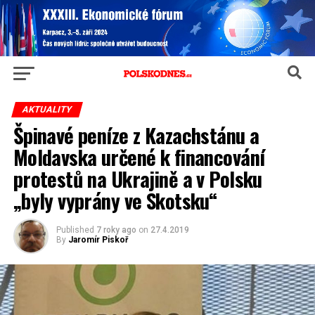
AKTUALITY
Špinavé peníze z Kazachstánu a
Moldavska určené k financování
protestů na Ukrajině a v Polsku
„byly vyprány ve Skotsku“
Published
7 roky ago
on
27.4.2019
By
Jaromír Piskoř