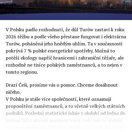
uvěří a nebudou se ptát na podrobnosti,“ řekl Rafał
Ziemkiewicz, redaktor týdeníku Do Rzeczy a ironicky
dodal: „Když se nynějšímu vedení státního hřebčince
podařilo prodat na aukci 10 plemenných koní za 600
V Polsku padlo rozhodnutí, že důl Turów zastaví k roku
000 euro, bylo to provládními médii oslavované jako
2026 těžbu a podle všeho přestane fungovat i elektrárna
velký úspěch. Za vlády PiS se 14 koní prodalo za 2,5
Turów, poháněná jeho hnědým uhlím. Ta v současnosti
milionu euro, což bylo stejnou mediální partou
pokrývá 7 % polské energetické spotřeby. Možná to
komentováno jako konec polského chovu koní. Ve vidění
potěší ekology napříč hranicemi i zahraniční těžaře, ale
kontrolorů činnosti PiS ale určitě šlo při prodeji koní o
rozhodně ne tisíce polských zaměstnanců, a to nejen v
praní peněz či jinou nelegální činnost.“
tomto regionu.
Tuskova čísla jsou ale ujetá i jinde, pokračoval
Ziemkiewicz. „Ve vládní aféře PiS kolem vydávání víz
Drazí Češi, prosíme vás o pomoc. Chceme dosáhnout
Tusk tvrdil, že za vlády dnešní opozice se nelegálně
ničeho.
prodalo 600 000 víz do Polska. Byla na to dokonce
V Polsku je stále více společností, které oznamují
vytvořena parlamentní vyšetřovací komise, která přišla
propouštění zaměstnanců, a to včetně velkých státních
ale pouze na to, že 220 víz do Polska bylo
podniků. Poslední statistické údaje z období od ledna do
prostřednictvím úplatků uspíšeno, tedy že víza byla
května 2024 ukazují mnohem horší čísla než za období
vydána přednostně. Ptá se dnes někdo Tuska, kam se
covidové pandemie. Týkají se zhruba 175 podniků, které