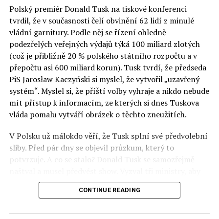
Polský premiér Donald Tusk na tiskové konferenci
Otázky spojené s vývojem umělé inteligence budou na
tvrdil, že v současnosti čelí obvinění 62 lidí z minulé
fóru AI zvláště diskutovanou oblastí. Fórum AI bude
vládní garnitury. Podle něj se řízení ohledně
zahrnovat vyhrazenou tematickou trať skládající se z
podezřelých veřejných výdajů týká 100 miliard zlotých
panelů, prezentací, workshopů a speciálních akcí.
(což je přibližně 20 % polského státního rozpočtu a v
Budou diskutovány klíčové otázky vlivu umělé
přepočtu asi 600 miliard korun). Tusk tvrdí, že předseda
inteligence ve společnosti, ale i v sektoru veřejných a
PiS Jarosław Kaczyński si myslel, že vytvořil „uzavřený
komerčních služeb. Budou se diskutovat problémy a
systém“. Myslel si, že příští volby vyhraje a nikdo nebude
výzvy, kterým bude muset trh čelit tváří v tvář zásadním
mít přístup k informacím, ze kterých si dnes Tuskova
technologickým změnám. Účastníci fóra také zváží, do
vláda pomalu vytváří obrázek o těchto zneužitích.
jaké míry investice do vědeckého výzkumu a moderních
V Polsku už málokdo věří, že Tusk splní své předvolební
technologií umělé inteligence v mnoha oblastech života
sliby. Před pár dny se objevil průzkum, který to
umožní Evropské unii obnovit konkurenceschopnost ve
potvrzuje. A co se stalo? Donald Tusk se samozřejmě
vztahu ke globálním ekonomikám a nutnosti zajistit
naštval a musel předvést show. Vyzval tři ministry, aby
bezpečnost evropských zemí.
před kamerami podepsali dohodu o stíhání členů PiS, a
CONTINUE READING
ti poslušně ono divadlo předvedli. Andrzej Domański
(finance), Tomasz Siemoniak (vnitro) a Adam Bodnar
(spravedlnost) podepsali teatrálně dohodu týkající se