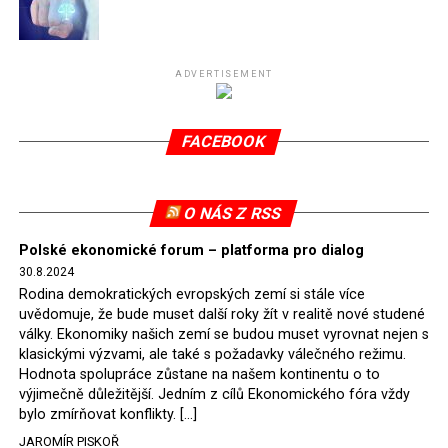
Připomeňme, že ukončení těžby hnědého uhlí pro
elektrárnu Turów nařídil Soudní dvůr Evropské unie
(SDEU) v souvislosti se stížnostmi českých samospráv
ADVERTISEMENT
verdiktem španělské soudkyně Rosario Silva de Lapureta
v květnu 2021. Vláda premiéra Morawieckého však
FACEBOOK
tomuto rozhodnutí nevyhověla, proto na žádost
Evropské komise uložil SDEU v září 2021 Polsku denní
pokutu ve výši 500 tisíc eur.
O NÁS Z RSS
Tento trest byl účtován téměř půl roku, až do února
Polské ekonomické forum – platforma pro dialog
2022, než byl tento případ z důvodu uzavření dohody
30.8.2024
Polska s Českou republikou o odstranění příčin sporu o
Rodina demokratických evropských zemí si stále více
důl Turów vymazán z rejstříku tribunálu. Celkem si
uvědomuje, že bude muset další roky žít v realitě nové studené
Polsko nechalo z přiznaných evropských fondů odečíst
války. Ekonomiky našich zemí se budou muset vyrovnat nejen s
asi 70 milionů eur na pokutách a 45 milionů eur
klasickými výzvami, ale také s požadavky válečného režimu.
Hodnota spolupráce zůstane na našem kontinentu o to
zaplatilo jako odškodnění České republice – ale jak důl,
výjimečně důležitější. Jedním z cílů Ekonomického fóra vždy
tak elektrárna nadále fungovaly. Už tehdy zástupci
bylo zmírňovat konflikty. […]
tehdejší opozice a dnes vládnoucí koalice, jako
JAROMÍR PISKOŘ