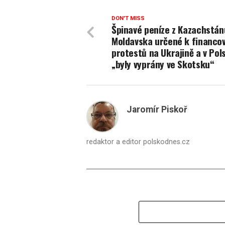
DON'T MISS
Špinavé peníze z Kazachstán
Moldavska určené k financo
protestů na Ukrajině a v Pol
„byly vyprány ve Skotsku“
Jaromír Piskoř
redaktor a editor polskodnes.cz