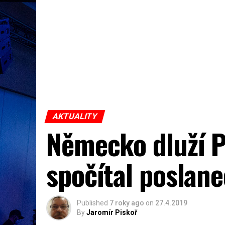
AKTUALITY
Německo dluží P
spočítal poslane
Published
7 roky ago
on
27.4.2019
By
Jaromír Piskoř