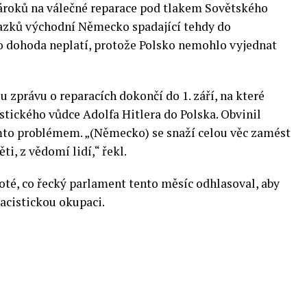
nároků na válečné reparace pod tlakem Sovětského
ávazků východní Německo spadající tehdy do
to dohoda neplatí, protože Polsko nemohlo vyjednat
 zprávu o reparacích dokončí do 1. září, na které
istického vůdce Adolfa Hitlera do Polska. Obvinil
ímto problémem. „(Německo) se snaží celou věc zamést
i, z vědomí lidí,“ řekl.
oté, co řecký parlament tento měsíc odhlasoval, aby
nacistickou okupaci.