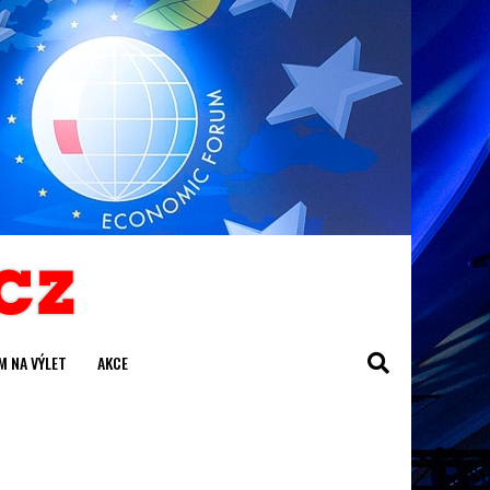
M NA VÝLET
AKCE