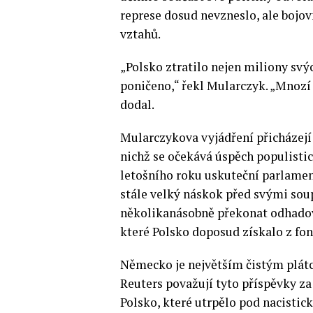
represe dosud nevzneslo, ale bojo
vztahů.
„Polsko ztratilo nejen miliony svý
poničeno,“ řekl Mularczyk. „Mnozí (
dodal.
Mularczykova vyjádření přicházejí
nichž se očekává úspěch populistic
letošního roku uskuteční parlame
stále velký náskok před svými sou
několikanásobně překonat odhadova
které Polsko doposud získalo z fon
Německo je největším čistým plát
Reuters považují tyto příspěvky z
Polsko, které utrpělo pod nacistick