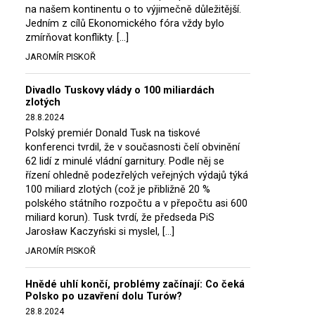
na našem kontinentu o to výjimečně důležitější.
Jedním z cílů Ekonomického fóra vždy bylo
zmírňovat konflikty. […]
JAROMÍR PISKOŘ
Divadlo Tuskovy vlády o 100 miliardách
zlotých
28.8.2024
Polský premiér Donald Tusk na tiskové
konferenci tvrdil, že v současnosti čelí obvinění
62 lidí z minulé vládní garnitury. Podle něj se
řízení ohledně podezřelých veřejných výdajů týká
100 miliard zlotých (což je přibližně 20 %
polského státního rozpočtu a v přepočtu asi 600
miliard korun). Tusk tvrdí, že předseda PiS
Jarosław Kaczyński si myslel, […]
JAROMÍR PISKOŘ
Hnědé uhlí končí, problémy začínají: Co čeká
Polsko po uzavření dolu Turów?
28.8.2024