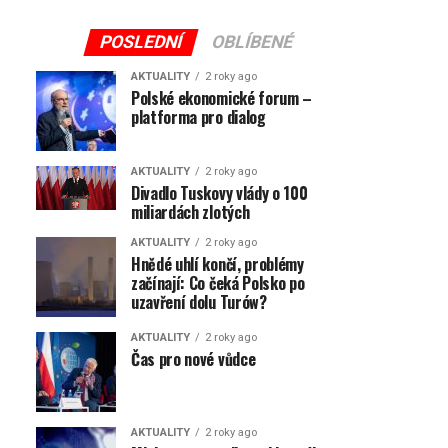
POSLEDNÍ
OBLÍBENÉ
AKTUALITY
2 roky ago
Polské ekonomické forum –
platforma pro dialog
AKTUALITY
2 roky ago
Divadlo Tuskovy vlády o 100
miliardách zlotých
AKTUALITY
2 roky ago
Hnědé uhlí končí, problémy
začínají: Co čeká Polsko po
uzavření dolu Turów?
AKTUALITY
2 roky ago
Čas pro nové vůdce
AKTUALITY
2 roky ago