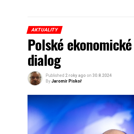
AKTUALITY
Polské ekonomické 
dialog
Published
2 roky ago
on
30.8.2024
By
Jaromír Piskoř