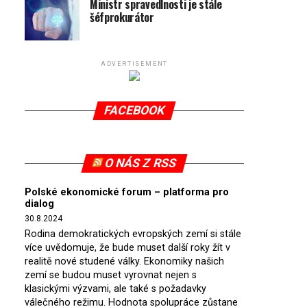
Ministr spravedlnosti je stále
šéfprokurátor
ADVERTISEMENT
FACEBOOK
O NÁS Z RSS
Polské ekonomické forum – platforma pro
dialog
30.8.2024
Rodina demokratických evropských zemí si stále
více uvědomuje, že bude muset další roky žít v
realitě nové studené války. Ekonomiky našich
zemí se budou muset vyrovnat nejen s
klasickými výzvami, ale také s požadavky
válečného režimu. Hodnota spolupráce zůstane