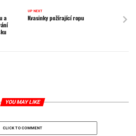
UP NEXT
u a
Kvasinky požírající ropu
vání
sku
YOU MAY LIKE
CLICK TO COMMENT