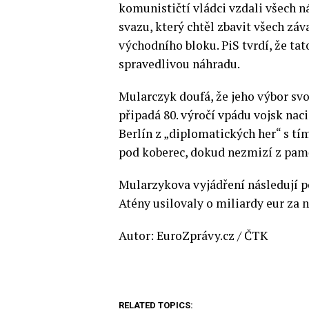
komunističtí vládci vzdali všech 
svazu, který chtěl zbavit všech z
východního bloku. PiS tvrdí, že ta
spravedlivou náhradu.
Mularczyk doufá, že jeho výbor svou
připadá 80. výročí vpádu vojsk nac
Berlín z „diplomatických her“ s t
pod koberec, dokud nezmizí z pamět
Mularzykova vyjádření následují p
Atény usilovaly o miliardy eur za 
Autor: EuroZprávy.cz / ČTK
RELATED TOPICS: