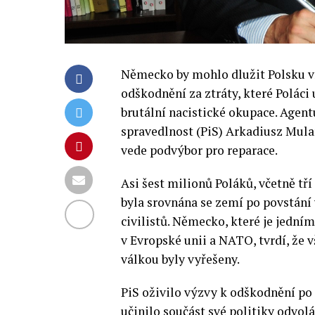
Německo by mohlo dlužit Polsku víc
odškodnění za ztráty, které Polác
brutální nacistické okupace. Agent
spravedlnost (PiS) Arkadiusz Mula
vede podvýbor pro reparace.
Asi šest milionů Poláků, včetně tří
byla srovnána se zemí po povstání 
civilistů. Německo, které je jední
v Evropské unii a NATO, tvrdí, že 
válkou byly vyřešeny.
PiS oživilo výzvy k odškodnění po 
učinilo součást své politiky odvolá