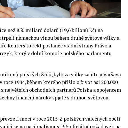
e než 850 miliard dolarů (19,6 bilionů Kč) na
i utrpěli německou vinou během druhé světové války a
uře Reuters to řekl poslanec vládní strany Právo a
rczyk, který v dolní komoře polského parlamentu
 milionů polských Židů, bylo za války zabito a Varšava
v roce 1944, během kterého přišlo o život asi 200.000
m z největších obchodních partnerů Polska a spojencem
všechny finanční nároky spjaté s druhou světovou
převzetí moci v roce 2015. Z polských válečných obětí
vající se na nacionalismus. PiS oficiální požadavek na