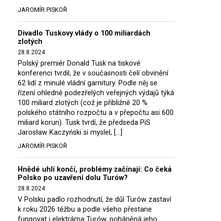
JAROMÍR PISKOŘ
Divadlo Tuskovy vlády o 100 miliardách
zlotých
28.8.2024
Polský premiér Donald Tusk na tiskové
konferenci tvrdil, že v současnosti čelí obvinění
62 lidí z minulé vládní garnitury. Podle něj se
řízení ohledně podezřelých veřejných výdajů týká
100 miliard zlotých (což je přibližně 20 %
polského státního rozpočtu a v přepočtu asi 600
miliard korun). Tusk tvrdí, že předseda PiS
Jarosław Kaczyński si myslel, […]
JAROMÍR PISKOŘ
Hnědé uhlí končí, problémy začínají: Co čeká
Polsko po uzavření dolu Turów?
28.8.2024
V Polsku padlo rozhodnutí, že důl Turów zastaví
k roku 2026 těžbu a podle všeho přestane
fungovat i elektrárna Turów, poháněná jeho