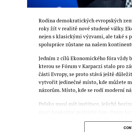
Rodina demokratických evropských zemí 
roky žít v realitě nové studené války.
nejen s klasickými výzvami, ale také s
spolupráce zůstane na našem kontinentu
Jedním z cílů Ekonomického fóra vždy by
kterou se Fórum v Karpaczi stalo pro zá
části Evropy, se proto stává ještě důležit
vytvořit jedinečné místo, kde můžete m
názorům. Místo, kde se rodí moderní ná
Polsko musí mít instituce, jejichž horizo
moci konkrétní politický tým. Pouze to
Fóra jsou prezidenti, předsedové vlád, m
prezidenti korporací, lidé z kultury, re
CON