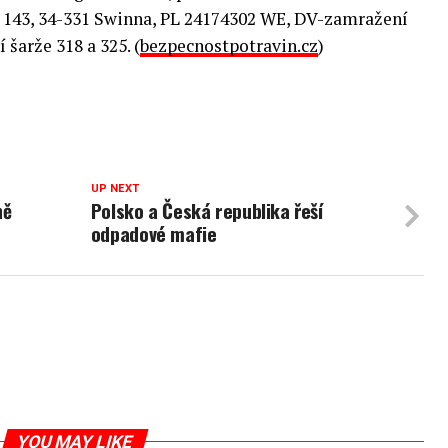
ka 143, 34-331 Swinna, PL 24174302 WE, DV-zamražení
 šarže 318 a 325. (
bezpecnostpotravin.cz
)
UP NEXT
ně
Polsko a Česká republika řeší
odpadové mafie
YOU MAY LIKE