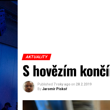
AKTUALITY
S hovězím končí
Published
7 roky ago
on
28.2.2019
By
Jaromír Piskoř