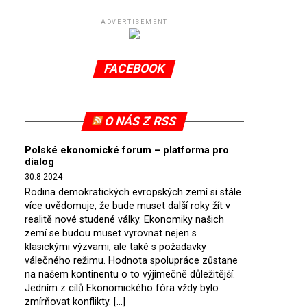
ADVERTISEMENT
FACEBOOK
O NÁS Z RSS
Polské ekonomické forum – platforma pro
dialog
30.8.2024
Rodina demokratických evropských zemí si stále
více uvědomuje, že bude muset další roky žít v
realitě nové studené války. Ekonomiky našich
zemí se budou muset vyrovnat nejen s
klasickými výzvami, ale také s požadavky
válečného režimu. Hodnota spolupráce zůstane
na našem kontinentu o to výjimečně důležitější.
Jedním z cílů Ekonomického fóra vždy bylo
zmírňovat konflikty. […]