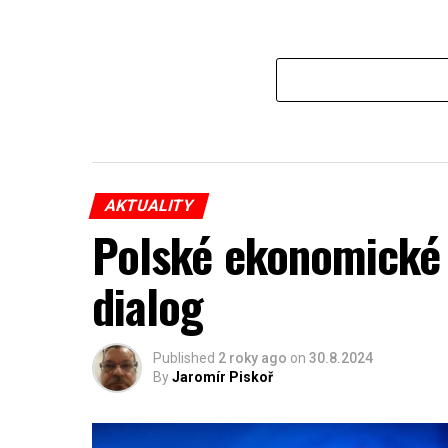
AKTUALITY
Polské ekonomické 
dialog
Published
2 roky ago
on
30.8.2024
By
Jaromír Piskoř