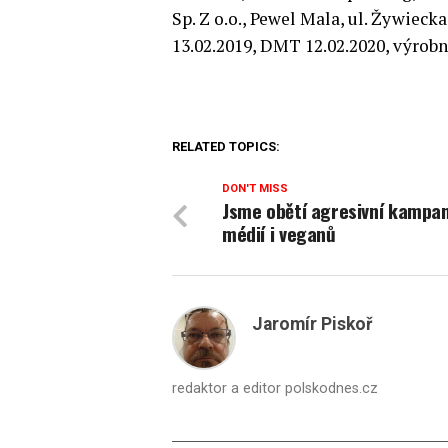
Sp. Z o.o., Pewel Mala, ul. Žywiec
13.02.2019, DMT 12.02.2020, výrobní
RELATED TOPICS:
DON'T MISS
Jsme obětí agresivní kampa
médií i veganů
Jaromír Piskoř
redaktor a editor polskodnes.cz