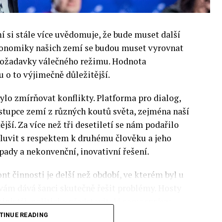
si stále více uvědomuje, že bude muset další
 Ekonomiky našich zemí se budou muset vyrovnat
 požadavky válečného režimu. Hodnota
 o to výjimečně důležitější.
lo zmírňovat konflikty. Platforma pro dialog,
stupce zemí z různých koutů světa, zejména naší
ější. Za více než tři desetiletí se nám podařilo
luvit s respektem k druhému člověku a jeho
pady a nekonvenční, inovativní řešení.
nt činnosti je delší než období, ve kterém byl u
 vám dává šanci skutečně řešit problémy. Hosty
inistři, politici a představitelé samosprávy,
nomovaní vědci, novináři a zástupci nevládních
TINUE READING