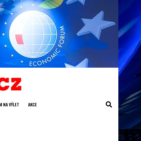
M NA VÝLET
AKCE