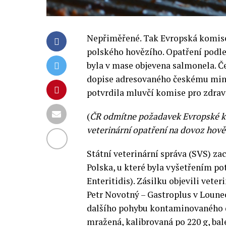
Nepřiměřené. Tak Evropská komis
polského hovězího. Opatření podl
byla v mase objevena salmonela. Č
dopise adresovaného českému mini
potvrdila mluvčí komise pro zdraví
(
ČR odmítne požadavek Evropské k
veterinární opatření na dovoz hověz
Státní veterinární správa (SVS) za
Polska, u které byla vyšetřením p
Enteritidis). Zásilku objevili vet
Petr Novotný – Gastroplus v Lounec
dalšího pohybu kontaminovaného dr
mražená, kalibrovaná po 220 g, b