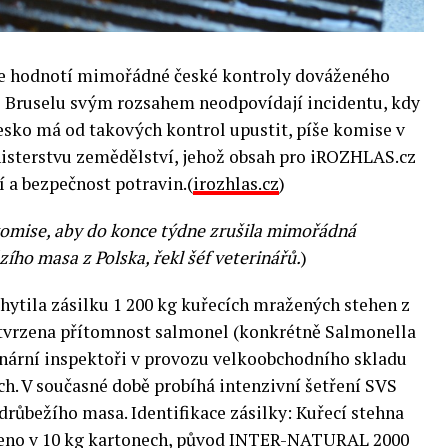
e hodnotí mimořádné české kontroly dováženého
e Bruselu svým rozsahem neodpovídají incidentu, kdy
esko má od takových kontrol upustit, píše komise v
sterstvu zemědělství, jehož obsah pro iROZHLAS.cz
 a bezpečnost potravin.(
irozhlas.cz
)
omise, aby do konce týdne zrušila mimořádná
ího masa z Polska, řekl šéf veterinářů.
)
chytila zásilku 1 200 kg kuřecích mražených stehen z
otvrzena přítomnost salmonel (konkrétně Salmonella
erinární inspektoři v provozu velkoobchodního skladu
h. V současné době probíhá intenzivní šetření SVS
ůbežího masa. Identifikace zásilky: Kuřecí stehna
aleno v 10 kg kartonech, původ INTER-NATURAL 2000