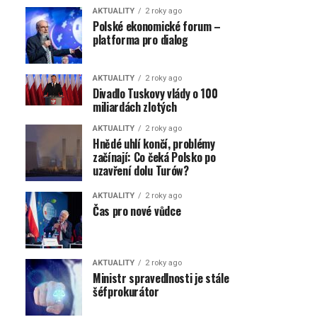
AKTUALITY
2 roky ago
Polské ekonomické forum –
platforma pro dialog
AKTUALITY
2 roky ago
Divadlo Tuskovy vlády o 100
miliardách zlotých
AKTUALITY
2 roky ago
Hnědé uhlí končí, problémy
začínají: Co čeká Polsko po
uzavření dolu Turów?
AKTUALITY
2 roky ago
Čas pro nové vůdce
AKTUALITY
2 roky ago
Ministr spravedlnosti je stále
šéfprokurátor