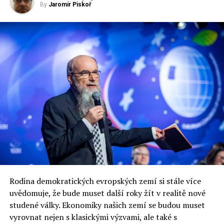
By
Jaromír Piskoř
UP NEXT
S hovězím končíme, začínáme s drůbežím
DON'T MISS
Politická plichta mezi křesťany a ateisty
Jaromír Piskoř
redaktor a editor polskodnes.cz
Rodina demokratických evropských zemí si stále více
uvědomuje, že bude muset další roky žít v realitě nové
studené války. Ekonomiky našich zemí se budou muset
vyrovnat nejen s klasickými výzvami, ale také s