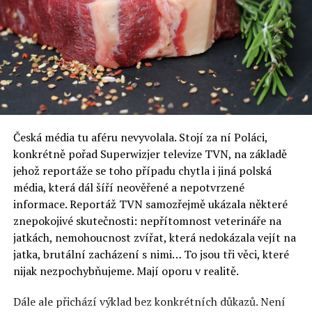
Česká média tu aféru nevyvolala. Stojí za ní Poláci,
konkrétně pořad Superwizjer televize TVN, na základě
jehož reportáže se toho případu chytla i jiná polská
média, která dál šíří neověřené a nepotvrzené
informace. Reportáž TVN samozřejmě ukázala některé
znepokojivé skutečnosti: nepřítomnost veterináře na
jatkách, nemohoucnost zvířat, která nedokázala vejít na
jatka, brutální zacházení s nimi… To jsou tři věci, které
nijak nezpochybňujeme. Mají oporu v realitě.
Dále ale přichází výklad bez konkrétních důkazů. Není