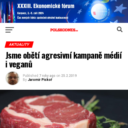
AKTUALITY
Jsme obětí agresivní kampaně médií
i veganů
Published
7 roky ago
on
25.2.2019
By
Jaromír Piskoř