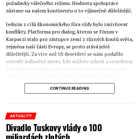
požadavky válečného režimu. Hodnota spolupráce
zůstane na našem kontinentu o to výjimečně důležitější.
Jedním z cílů Ekonomického fóra vždy bylo zmírňovat
konflikty. Platforma pro dialog, kterou se Fórum v
Karpaczi stalo pro zástupce zemí z různých koutů světa,
zejména naší části Evropy, se proto stává ještě
důležitější. Za více než tři desetiletí se nám podařilo
vytvořit jedinečné místo, kde můžete mluvit s respektem
k druhému člověku a jeho názorům. Místo, kde se rodí
moderní nápady a nekonvenční, inovativní řešení.
CONTINUE READING
Polsko musí mít instituce, jejichž horizont činnosti je
delší než období, ve kterém byl u moci konkrétní
politický tým. Pouze to vám dává šanci skutečně řešit
problémy. Hosty Fóra jsou prezidenti, předsedové vlád,
AKTUALITY
ministři, politici a představitelé samosprávy, prezidenti
Divadlo Tuskovy vlády o 100
korporací, lidé z kultury, renomovaní vědci, novináři a
miliardách zlotých
zástupci nevládních organizací.