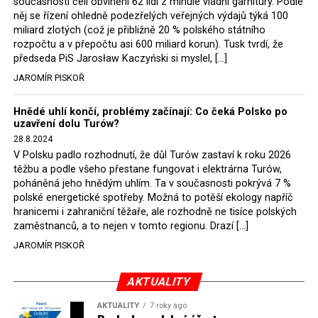
současnosti čelí obvinění 62 lidí z minulé vládní garnitury. Podle
Rozhodnutí polského ministra spravedlnosti jistě potěší
něj se řízení ohledně podezřelých veřejných výdajů týká 100
německé, české a polské ekology, ale i těžaře. Je těžké si
miliard zlotých (což je přibližně 20 % polského státního
rozpočtu a v přepočtu asi 600 miliard korun). Tusk tvrdí, že
představit, že by o takové věci rozhodoval sám ministr
předseda PiS Jarosław Kaczyński si myslel, […]
Bodnar. Musel získat politický souhlas vládnoucí koalice.
JAROMÍR PISKOŘ
Stále jsou totiž platné argumenty Morawieckého vlády,
že důl i elektrárna jsou – kromě zabezpečování cca 7 %
Hnědé uhlí končí, problémy začínají: Co čeká Polsko po
polského energetického mixu – klíčovými podniky, spolu
uzavření dolu Turów?
se svými dceřinými společnostmi zaměstnávají cca pět
28.8.2024
tisíc lidí. Navíc s činností dolu a elektrárny nepřímo
V Polsku padlo rozhodnutí, že důl Turów zastaví k roku 2026
souvisí dalších několik desítek tisíc pracovních míst v
těžbu a podle všeho přestane fungovat i elektrárna Turów,
regionu. Zelená politika ale opět zvítězila.
poháněná jeho hnědým uhlím. Ta v současnosti pokrývá 7 %
polské energetické spotřeby. Možná to potěší ekology napříč
hranicemi i zahraniční těžaře, ale rozhodně ne tisíce polských
Rozhodnutí polského ministra spravedlnosti jistě potěší
zaměstnanců, a to nejen v tomto regionu. Drazí […]
německé, české a polské ekology, kteří žalobu u
JAROMÍR PISKOŘ
správního soudu podali, ale také německé a české
hnědouhelné těžaře, kteří do polské elektrárny budou
možná vozit své hnědé uhlí. ČEZ bude také spokojen –
AKTUALITY
škrtnutím 7 % elektřiny znamená totiž pro Polsko zcela
AKTUALITY
7 roky ago
neplánované a nečekané skokové zvýšení závislosti na