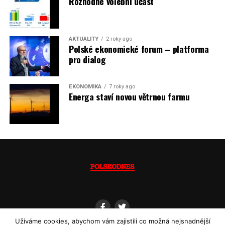
Rozhodne volební účast
dovozu elektřiny už od roku 2027.
Jaromír Piskoř
AKTUALITY
2 roky ago
Polské ekonomické forum – platforma
(psáno pro info.cz)
pro dialog
EKONOMIKA
7 roky ago
Energa staví novou větrnou farmu
Užíváme cookies, abychom vám zajistili co možná nejsnadnější