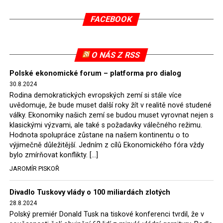
v květnu 2021. Vláda premiéra Morawieckého však
FACEBOOK
tomuto rozhodnutí nevyhověla, proto na žádost
Evropské komise uložil SDEU v září 2021 Polsku denní
pokutu ve výši 500 tisíc eur.
O NÁS Z RSS
Tento trest byl účtován téměř půl roku, až do února
Polské ekonomické forum – platforma pro dialog
2022, než byl tento případ z důvodu uzavření dohody
30.8.2024
Polska s Českou republikou o odstranění příčin sporu o
Rodina demokratických evropských zemí si stále více
důl Turów vymazán z rejstříku tribunálu. Celkem si
uvědomuje, že bude muset další roky žít v realitě nové studené
Polsko nechalo z přiznaných evropských fondů odečíst
války. Ekonomiky našich zemí se budou muset vyrovnat nejen s
asi 70 milionů eur na pokutách a 45 milionů eur
klasickými výzvami, ale také s požadavky válečného režimu.
Hodnota spolupráce zůstane na našem kontinentu o to
zaplatilo jako odškodnění České republice – ale jak důl,
výjimečně důležitější. Jedním z cílů Ekonomického fóra vždy
tak elektrárna nadále fungovaly. Už tehdy zástupci
bylo zmírňovat konflikty. […]
tehdejší opozice a dnes vládnoucí koalice, jako
JAROMÍR PISKOŘ
místopředseda Občanské platformy (PO) Rafał
Trzaskowski nebo lídr Hnutí Polsko 2050 Szymon
Divadlo Tuskovy vlády o 100 miliardách zlotých
Hołownia, přímo řekli, že by se polská vláda měla
28.8.2024
tomuto rozhodnutí podřídit.
Polský premiér Donald Tusk na tiskové konferenci tvrdil, že v