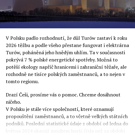
oslovuje své voliče, bublinu šílenců, kteří mu všechno
uvěří a nebudou se ptát na podrobnosti,“ řekl Rafał
Ziemkiewicz, redaktor týdeníku Do Rzeczy a ironicky
dodal: „Když se nynějšímu vedení státního hřebčince
podařilo prodat na aukci 10 plemenných koní za 600
V Polsku padlo rozhodnutí, že důl Turów zastaví k roku
000 euro, bylo to provládními médii oslavované jako
2026 těžbu a podle všeho přestane fungovat i elektrárna
velký úspěch. Za vlády PiS se 14 koní prodalo za 2,5
Turów, poháněná jeho hnědým uhlím. Ta v současnosti
milionu euro, což bylo stejnou mediální partou
pokrývá 7 % polské energetické spotřeby. Možná to
komentováno jako konec polského chovu koní. Ve vidění
potěší ekology napříč hranicemi i zahraniční těžaře, ale
kontrolorů činnosti PiS ale určitě šlo při prodeji koní o
rozhodně ne tisíce polských zaměstnanců, a to nejen v
praní peněz či jinou nelegální činnost.“
tomto regionu.
Tuskova čísla jsou ale ujetá i jinde, pokračoval
Ziemkiewicz. „Ve vládní aféře PiS kolem vydávání víz
Drazí Češi, prosíme vás o pomoc. Chceme dosáhnout
Tusk tvrdil, že za vlády dnešní opozice se nelegálně
ničeho.
prodalo 600 000 víz do Polska. Byla na to dokonce
V Polsku je stále více společností, které oznamují
vytvořena parlamentní vyšetřovací komise, která přišla
propouštění zaměstnanců, a to včetně velkých státních
ale pouze na to, že 220 víz do Polska bylo
podniků. Poslední statistické údaje z období od ledna do
prostřednictvím úplatků uspíšeno, tedy že víza byla
května 2024 ukazují mnohem horší čísla než za období