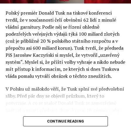
a východní Evropě.
Polský premiér Donald Tusk na tiskové konferenci
Otázky spojené s vývojem umělé inteligence budou na
tvrdil, že v současnosti čelí obvinění 62 lidí z minulé
fóru AI zvláště diskutovanou oblastí. Fórum AI bude
vládní garnitury. Podle něj se řízení ohledně
zahrnovat vyhrazenou tematickou trať skládající se z
podezřelých veřejných výdajů týká 100 miliard zlotých
panelů, prezentací, workshopů a speciálních akcí.
(což je přibližně 20 % polského státního rozpočtu a v
Budou diskutovány klíčové otázky vlivu umělé
přepočtu asi 600 miliard korun). Tusk tvrdí, že předseda
inteligence ve společnosti, ale i v sektoru veřejných a
PiS Jarosław Kaczyński si myslel, že vytvořil „uzavřený
komerčních služeb. Budou se diskutovat problémy a
systém“. Myslel si, že příští volby vyhraje a nikdo nebude
výzvy, kterým bude muset trh čelit tváří v tvář zásadním
mít přístup k informacím, ze kterých si dnes Tuskova
technologickým změnám. Účastníci fóra také zváží, do
vláda pomalu vytváří obrázek o těchto zneužitích.
jaké míry investice do vědeckého výzkumu a moderních
V Polsku už málokdo věří, že Tusk splní své předvolební
technologií umělé inteligence v mnoha oblastech života
sliby. Před pár dny se objevil průzkum, který to
umožní Evropské unii obnovit konkurenceschopnost ve
potvrzuje. A co se stalo? Donald Tusk se samozřejmě
vztahu ke globálním ekonomikám a nutnosti zajistit
naštval a musel předvést show. Vyzval tři ministry, aby
bezpečnost evropských zemí.
před kamerami podepsali dohodu o stíhání členů PiS, a
CONTINUE READING
ti poslušně ono divadlo předvedli. Andrzej Domański
(finance), Tomasz Siemoniak (vnitro) a Adam Bodnar