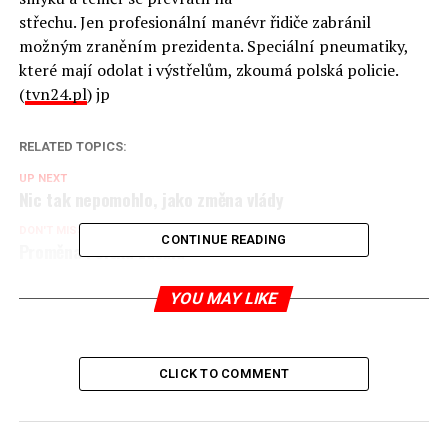
střechu. Jen profesionální manévr řidiče zabránil
možným zraněním prezidenta. Speciální pneumatiky,
které mají odolat i výstřelům, zkoumá polská policie.
(
tvn24.pl
) jp
RELATED TOPICS:
UP NEXT
Nic tak nepomohlo, jako změna vlády
DON'T MISS
CONTINUE READING
Proměna Polska začala
YOU MAY LIKE
Jaromír Piskoř
CLICK TO COMMENT
redaktor a editor polskodnes.cz