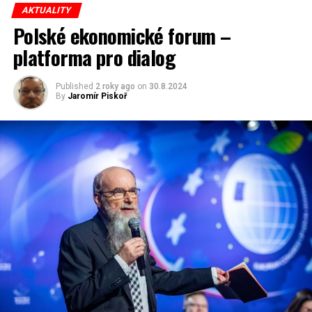
AKTUALITY
Polské ekonomické forum –
platforma pro dialog
Published
2 roky ago
on
30.8.2024
By
Jaromír Piskoř