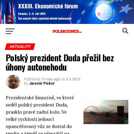
AKTUALITY
Polský prezident Duda přežil bez
úhony autonehodu
Published
10 roky ago
on
6.3.2016
By
Jaromír Piskoř
Prezidentské
limuzíně, ve které
seděl polský prezident Duda,
prasklo pravé zadní kolo. Ve
velké rychlosti jedoucí
opancéřovaný vůz se dostal do
smyku a téměř se převrátil na