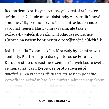
Rodina demokratických evropských zemí si stále více
uvědomuje, že bude muset další roky žít v realitě nové
studené války. Ekonomiky našich zemí se budou muset
vyrovnat nejen s klasickými výzvami, ale také s
požadavky válečného režimu. Hodnota spolupráce
zůstane na našem kontinentu o to výjimečně důležitější.
Jedním z cílů Ekonomického fóra vždy bylo zmírňovat
konflikty. Platforma pro dialog, kterou se Fórum v
Karpaczi stalo pro zástupce zemí z různých koutů světa,
zejména naší části Evropy, se proto stává ještě
důležitější. Za více než tři desetiletí se nám podařilo
vytvořit jedinečné místo, kde můžete mluvit s respektem
k druhému člověku a jeho názorům. Místo, kde se rodí
moderní nápady a nekonvenční, inovativní řešení.
CONTINUE READING
Polsko musí mít instituce, jejichž horizont činnosti je
delší než období, ve kterém byl u moci konkrétní