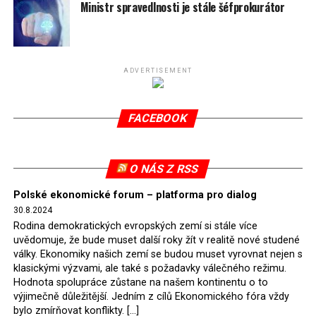
spotřeby.
Ministr spravedlnosti je stále šéfprokurátor
Připomeňme, že ukončení těžby hnědého uhlí pro
elektrárnu Turów nařídil Soudní dvůr Evropské unie
(SDEU) v souvislosti se stížnostmi českých samospráv
ADVERTISEMENT
verdiktem španělské soudkyně Rosario Silva de Lapureta
v květnu 2021. Vláda premiéra Morawieckého však
FACEBOOK
tomuto rozhodnutí nevyhověla, proto na žádost
Evropské komise uložil SDEU v září 2021 Polsku denní
pokutu ve výši 500 tisíc eur.
O NÁS Z RSS
Tento trest byl účtován téměř půl roku, až do února
Polské ekonomické forum – platforma pro dialog
2022, než byl tento případ z důvodu uzavření dohody
30.8.2024
Polska s Českou republikou o odstranění příčin sporu o
Rodina demokratických evropských zemí si stále více
důl Turów vymazán z rejstříku tribunálu. Celkem si
uvědomuje, že bude muset další roky žít v realitě nové studené
Polsko nechalo z přiznaných evropských fondů odečíst
války. Ekonomiky našich zemí se budou muset vyrovnat nejen s
asi 70 milionů eur na pokutách a 45 milionů eur
klasickými výzvami, ale také s požadavky válečného režimu.
Hodnota spolupráce zůstane na našem kontinentu o to
zaplatilo jako odškodnění České republice – ale jak důl,
výjimečně důležitější. Jedním z cílů Ekonomického fóra vždy
tak elektrárna nadále fungovaly. Už tehdy zástupci
bylo zmírňovat konflikty. […]