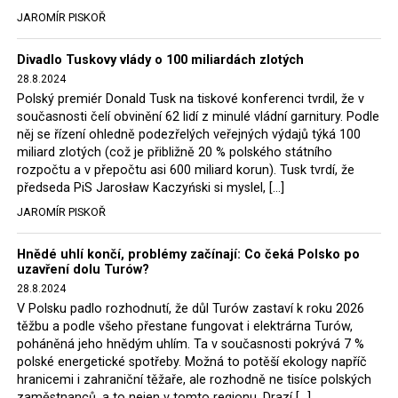
tehdejší opozice a dnes vládnoucí koalice, jako
JAROMÍR PISKOŘ
místopředseda Občanské platformy (PO) Rafał
Trzaskowski nebo lídr Hnutí Polsko 2050 Szymon
Divadlo Tuskovy vlády o 100 miliardách zlotých
Hołownia, přímo řekli, že by se polská vláda měla
28.8.2024
tomuto rozhodnutí podřídit.
Polský premiér Donald Tusk na tiskové konferenci tvrdil, že v
současnosti čelí obvinění 62 lidí z minulé vládní garnitury. Podle
Rozhodnutí polského ministra spravedlnosti jistě potěší
něj se řízení ohledně podezřelých veřejných výdajů týká 100
německé, české a polské ekology, ale i těžaře. Je těžké si
miliard zlotých (což je přibližně 20 % polského státního
rozpočtu a v přepočtu asi 600 miliard korun). Tusk tvrdí, že
představit, že by o takové věci rozhodoval sám ministr
předseda PiS Jarosław Kaczyński si myslel, […]
Bodnar. Musel získat politický souhlas vládnoucí koalice.
JAROMÍR PISKOŘ
Stále jsou totiž platné argumenty Morawieckého vlády,
že důl i elektrárna jsou – kromě zabezpečování cca 7 %
Hnědé uhlí končí, problémy začínají: Co čeká Polsko po
polského energetického mixu – klíčovými podniky, spolu
uzavření dolu Turów?
se svými dceřinými společnostmi zaměstnávají cca pět
28.8.2024
tisíc lidí. Navíc s činností dolu a elektrárny nepřímo
V Polsku padlo rozhodnutí, že důl Turów zastaví k roku 2026
souvisí dalších několik desítek tisíc pracovních míst v
těžbu a podle všeho přestane fungovat i elektrárna Turów,
regionu. Zelená politika ale opět zvítězila.
poháněná jeho hnědým uhlím. Ta v současnosti pokrývá 7 %
polské energetické spotřeby. Možná to potěší ekology napříč
hranicemi i zahraniční těžaře, ale rozhodně ne tisíce polských
Rozhodnutí polského ministra spravedlnosti jistě potěší
zaměstnanců, a to nejen v tomto regionu. Drazí […]