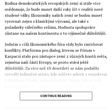
Rodina demokratických evropských zemí si stále více
uvědomuje, že bude muset další roky žít v realitě nové
studené války. Ekonomiky našich zemí se budou muset
vyrovnat nejen s klasickými výzvami, ale také s
požadavky válečného režimu. Hodnota spolupráce
zůstane na našem kontinentu o to výjimečně důležitější.
Jedním z cílů Ekonomického fóra vždy bylo zmírňovat
konflikty. Platforma pro dialog, kterou se Fórum v
Karpaczi stalo pro zástupce zemí z různých koutů světa,
zejména naší části Evropy, se proto stává ještě
důležitější. Za více než tři desetiletí se nám podařilo
vytvořit jedinečné místo, kde můžete mluvit s respektem
k druhému člověku a jeho názorům. Místo, kde se rodí
moderní nápady a nekonvenční, inovativní řešení.
CONTINUE READING
Polsko musí mít instituce, jejichž horizont činnosti je
delší než období, ve kterém byl u moci konkrétní
politický tým. Pouze to vám dává šanci skutečně řešit