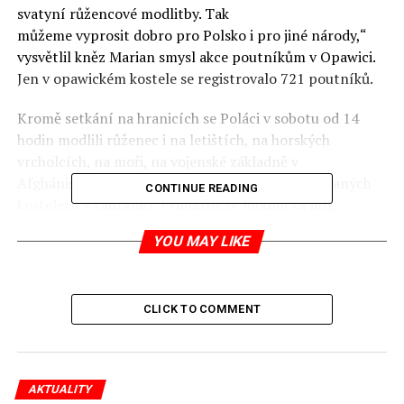
svatyní růžencové modlitby. Tak
můžeme vyprosit dobro pro Polsko i pro jiné národy,“
vysvětlil kněz Marian smysl akce poutníkům v Opawici.
Jen v opawickém kostele se registrovalo 721 poutníků.
Kromě setkání na hranicích se Poláci v sobotu od 14
hodin modlili růženec i na letištích, na horských
vrcholcích, na moři, na vojenské základně v
Afghánistánu, za polárním kruhem i v polonizovaných
CONTINUE READING
kostelech v zahraničí. Primárně se modlili za mír,
bezpečnost a ukončení teroristických útoků, ale
YOU MAY LIKE
námětem modliteb bylo i zachování tradičního modelu
rodiny a konzervativních hodnot.
Někde modlitby provázela petice proti potratům, ale
CLICK TO COMMENT
riziko islamizace Evropy zůstalo jen úplně okrajové
marginální téma.
Autor: František Kuba, celý článek na
AKTUALITY