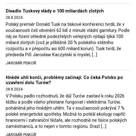
Trzaskowski nebo lídr Hnutí Polsko 2050 Szymon
Divadlo Tuskovy vlády o 100 miliardách zlotých
Hołownia, přímo řekli, že by se polská vláda měla
28.8.2024
tomuto rozhodnutí podřídit.
Polský premiér Donald Tusk na tiskové konferenci tvrdil, že v
současnosti čelí obvinění 62 lidí z minulé vládní garnitury. Podle
Rozhodnutí polského ministra spravedlnosti jistě potěší
něj se řízení ohledně podezřelých veřejných výdajů týká 100
německé, české a polské ekology, ale i těžaře. Je těžké si
miliard zlotých (což je přibližně 20 % polského státního
rozpočtu a v přepočtu asi 600 miliard korun). Tusk tvrdí, že
představit, že by o takové věci rozhodoval sám ministr
předseda PiS Jarosław Kaczyński si myslel, […]
Bodnar. Musel získat politický souhlas vládnoucí koalice.
JAROMÍR PISKOŘ
Stále jsou totiž platné argumenty Morawieckého vlády,
že důl i elektrárna jsou – kromě zabezpečování cca 7 %
Hnědé uhlí končí, problémy začínají: Co čeká Polsko po
polského energetického mixu – klíčovými podniky, spolu
uzavření dolu Turów?
se svými dceřinými společnostmi zaměstnávají cca pět
28.8.2024
tisíc lidí. Navíc s činností dolu a elektrárny nepřímo
V Polsku padlo rozhodnutí, že důl Turów zastaví k roku 2026
souvisí dalších několik desítek tisíc pracovních míst v
těžbu a podle všeho přestane fungovat i elektrárna Turów,
regionu. Zelená politika ale opět zvítězila.
poháněná jeho hnědým uhlím. Ta v současnosti pokrývá 7 %
polské energetické spotřeby. Možná to potěší ekology napříč
hranicemi i zahraniční těžaře, ale rozhodně ne tisíce polských
Rozhodnutí polského ministra spravedlnosti jistě potěší
zaměstnanců, a to nejen v tomto regionu. Drazí […]
německé, české a polské ekology, kteří žalobu u
JAROMÍR PISKOŘ
správního soudu podali, ale také německé a české