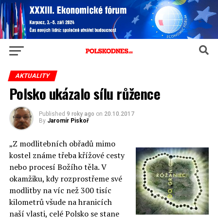
AKTUALITY
Polsko ukázalo sílu růžence
Published
9 roky ago
on
20.10.2017
By
Jaromír Piskoř
„Z modlitebních obřadů mimo
kostel známe třeba křížové cesty
nebo procesí Božího těla. V
okamžiku, kdy rozprostřeme své
modlitby na víc než 300 tisíc
kilometrů všude na hranicích
naší vlasti, celé Polsko se stane