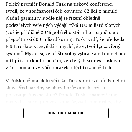
Polský premiér Donald Tusk na tiskové konferenci
Otázky spojené s vývojem umělé inteligence budou na
tvrdil, že v současnosti čelí obvinění 62 lidí z minulé
fóru AI zvláště diskutovanou oblastí. Fórum AI bude
vládní garnitury. Podle něj se řízení ohledně
zahrnovat vyhrazenou tematickou trať skládající se z
podezřelých veřejných výdajů týká 100 miliard zlotých
panelů, prezentací, workshopů a speciálních akcí.
(což je přibližně 20 % polského státního rozpočtu a v
Budou diskutovány klíčové otázky vlivu umělé
přepočtu asi 600 miliard korun). Tusk tvrdí, že předseda
inteligence ve společnosti, ale i v sektoru veřejných a
PiS Jarosław Kaczyński si myslel, že vytvořil „uzavřený
komerčních služeb. Budou se diskutovat problémy a
systém“. Myslel si, že příští volby vyhraje a nikdo nebude
výzvy, kterým bude muset trh čelit tváří v tvář zásadním
mít přístup k informacím, ze kterých si dnes Tuskova
technologickým změnám. Účastníci fóra také zváží, do
vláda pomalu vytváří obrázek o těchto zneužitích.
jaké míry investice do vědeckého výzkumu a moderních
V Polsku už málokdo věří, že Tusk splní své předvolební
technologií umělé inteligence v mnoha oblastech života
sliby. Před pár dny se objevil průzkum, který to
umožní Evropské unii obnovit konkurenceschopnost ve
potvrzuje. A co se stalo? Donald Tusk se samozřejmě
vztahu ke globálním ekonomikám a nutnosti zajistit
naštval a musel předvést show. Vyzval tři ministry, aby
bezpečnost evropských zemí.
před kamerami podepsali dohodu o stíhání členů PiS, a
CONTINUE READING
ti poslušně ono divadlo předvedli. Andrzej Domański
(finance), Tomasz Siemoniak (vnitro) a Adam Bodnar
(spravedlnost) podepsali teatrálně dohodu týkající se