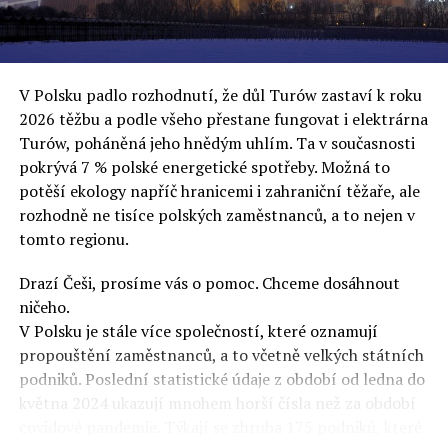
uvěří a nebudou se ptát na podrobnosti,“ řekl Rafał
Ziemkiewicz, redaktor týdeníku Do Rzeczy a ironicky
dodal: „Když se nynějšímu vedení státního hřebčince
podařilo prodat na aukci 10 plemenných koní za 600
V Polsku padlo rozhodnutí, že důl Turów zastaví k roku
000 euro, bylo to provládními médii oslavované jako
2026 těžbu a podle všeho přestane fungovat i elektrárna
velký úspěch. Za vlády PiS se 14 koní prodalo za 2,5
Turów, poháněná jeho hnědým uhlím. Ta v současnosti
milionu euro, což bylo stejnou mediální partou
pokrývá 7 % polské energetické spotřeby. Možná to
komentováno jako konec polského chovu koní. Ve vidění
potěší ekology napříč hranicemi i zahraniční těžaře, ale
kontrolorů činnosti PiS ale určitě šlo při prodeji koní o
rozhodně ne tisíce polských zaměstnanců, a to nejen v
praní peněz či jinou nelegální činnost.“
tomto regionu.
Tuskova čísla jsou ale ujetá i jinde, pokračoval
Ziemkiewicz. „Ve vládní aféře PiS kolem vydávání víz
Drazí Češi, prosíme vás o pomoc. Chceme dosáhnout
Tusk tvrdil, že za vlády dnešní opozice se nelegálně
ničeho.
prodalo 600 000 víz do Polska. Byla na to dokonce
V Polsku je stále více společností, které oznamují
vytvořena parlamentní vyšetřovací komise, která přišla
propouštění zaměstnanců, a to včetně velkých státních
ale pouze na to, že 220 víz do Polska bylo
podniků. Poslední statistické údaje z období od ledna do
prostřednictvím úplatků uspíšeno, tedy že víza byla
května 2024 ukazují mnohem horší čísla než za období
vydána přednostně. Ptá se dnes někdo Tuska, kam se
covidové pandemie. Týkají se zhruba 175 podniků, které
podělo oněch 599 780 uplacených víz? Nikdo se už