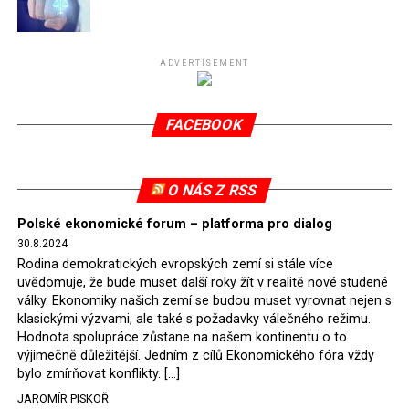
Připomeňme, že ukončení těžby hnědého uhlí pro
elektrárnu Turów nařídil Soudní dvůr Evropské unie
(SDEU) v souvislosti se stížnostmi českých samospráv
ADVERTISEMENT
verdiktem španělské soudkyně Rosario Silva de Lapureta
v květnu 2021. Vláda premiéra Morawieckého však
FACEBOOK
tomuto rozhodnutí nevyhověla, proto na žádost
Evropské komise uložil SDEU v září 2021 Polsku denní
pokutu ve výši 500 tisíc eur.
O NÁS Z RSS
Tento trest byl účtován téměř půl roku, až do února
Polské ekonomické forum – platforma pro dialog
2022, než byl tento případ z důvodu uzavření dohody
30.8.2024
Polska s Českou republikou o odstranění příčin sporu o
Rodina demokratických evropských zemí si stále více
důl Turów vymazán z rejstříku tribunálu. Celkem si
uvědomuje, že bude muset další roky žít v realitě nové studené
Polsko nechalo z přiznaných evropských fondů odečíst
války. Ekonomiky našich zemí se budou muset vyrovnat nejen s
asi 70 milionů eur na pokutách a 45 milionů eur
klasickými výzvami, ale také s požadavky válečného režimu.
Hodnota spolupráce zůstane na našem kontinentu o to
zaplatilo jako odškodnění České republice – ale jak důl,
výjimečně důležitější. Jedním z cílů Ekonomického fóra vždy
tak elektrárna nadále fungovaly. Už tehdy zástupci
bylo zmírňovat konflikty. […]
tehdejší opozice a dnes vládnoucí koalice, jako
JAROMÍR PISKOŘ
místopředseda Občanské platformy (PO) Rafał