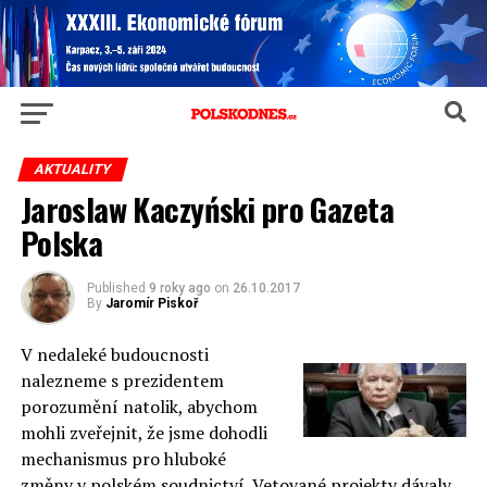
AKTUALITY
Jaroslaw Kaczyński pro Gazeta
Polska
Published
9 roky ago
on
26.10.2017
By
Jaromír Piskoř
V nedaleké budoucnosti
nalezneme s prezidentem
porozumění natolik, abychom
mohli zveřejnit, že jsme dohodli
mechanismus pro hluboké
změny v polském soudnictví. Vetované projekty dávaly