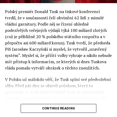
a východní Evropě.
Polský premiér Donald Tusk na tiskové konferenci
Otázky spojené s vývojem umělé inteligence budou na
tvrdil, že v současnosti čelí obvinění 62 lidí z minulé
fóru AI zvláště diskutovanou oblastí. Fórum AI bude
vládní garnitury. Podle něj se řízení ohledně
zahrnovat vyhrazenou tematickou trať skládající se z
podezřelých veřejných výdajů týká 100 miliard zlotých
panelů, prezentací, workshopů a speciálních akcí.
(což je přibližně 20 % polského státního rozpočtu a v
Budou diskutovány klíčové otázky vlivu umělé
přepočtu asi 600 miliard korun). Tusk tvrdí, že předseda
inteligence ve společnosti, ale i v sektoru veřejných a
PiS Jarosław Kaczyński si myslel, že vytvořil „uzavřený
komerčních služeb. Budou se diskutovat problémy a
systém“. Myslel si, že příští volby vyhraje a nikdo nebude
výzvy, kterým bude muset trh čelit tváří v tvář zásadním
mít přístup k informacím, ze kterých si dnes Tuskova
technologickým změnám. Účastníci fóra také zváží, do
vláda pomalu vytváří obrázek o těchto zneužitích.
jaké míry investice do vědeckého výzkumu a moderních
V Polsku už málokdo věří, že Tusk splní své předvolební
technologií umělé inteligence v mnoha oblastech života
sliby. Před pár dny se objevil průzkum, který to
umožní Evropské unii obnovit konkurenceschopnost ve
potvrzuje. A co se stalo? Donald Tusk se samozřejmě
vztahu ke globálním ekonomikám a nutnosti zajistit
naštval a musel předvést show. Vyzval tři ministry, aby
bezpečnost evropských zemí.
před kamerami podepsali dohodu o stíhání členů PiS, a
CONTINUE READING
ti poslušně ono divadlo předvedli. Andrzej Domański
(finance), Tomasz Siemoniak (vnitro) a Adam Bodnar