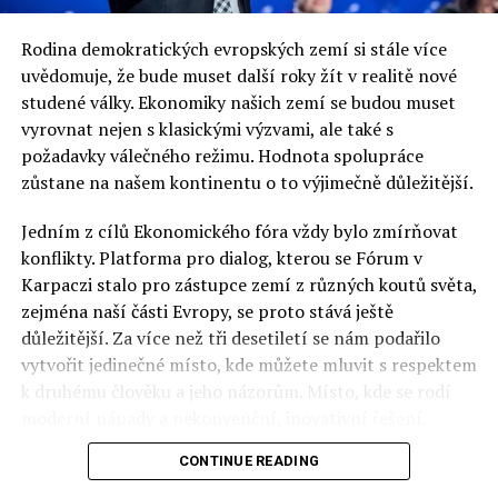
Jistě nebudeme jako strana mající většinu a vládu
Rodina demokratických evropských zemí si stále více
vyzývat lidi, aby podpořili riskantní změnu, která může
uvědomuje, že bude muset další roky žít v realitě nové
být v budoucnu počátkem něčeho nedobrého. Nejsme
studené války. Ekonomiky našich zemí se budou muset
šílenci. V dnešních časech se prezidentské volby stávají
vyrovnat nejen s klasickými výzvami, ale také s
jakousi formou plebiscitu, ve kterých nevyhrává
požadavky válečného režimu. Hodnota spolupráce
odpovědný politik, ale často politik celebrita. Příklad
zůstane na našem kontinentu o to výjimečně důležitější.
Francie ukazuje, kolik zlého může z takovéto situace
vzniknout.
Jedním z cílů Ekonomického fóra vždy bylo zmírňovat
konflikty. Platforma pro dialog, kterou se Fórum v
V Sejmu musíme rozhodnout, zda uděláme komisi, výbor
Karpaczi stalo pro zástupce zemí z různých koutů světa,
či skupinu kolem problému reparací. Každá z variant má
zejména naší části Evropy, se proto stává ještě
své pro a proti. Komise bude mít více možností, ale do
důležitější. Za více než tři desetiletí se nám podařilo
jejího složení se budou drát poslanci, kteří budou
vytvořit jedinečné místo, kde můžete mluvit s respektem
reprezentovat německé nikoli polské zájmy. Chceme
k druhému člověku a jeho názorům. Místo, kde se rodí
precizně vypracovat scénář několika budoucích kroků a
moderní nápady a nekonvenční, inovativní řešení.
teprve pak jej realizovat. Mimo jednání s německou
stranou, což pochopitelně nevylučujeme, existují
CONTINUE READING
Polsko musí mít instituce, jejichž horizont činnosti je
americké soudy. Tuto možnost velmi intenzivně
delší než období, ve kterém byl u moci konkrétní