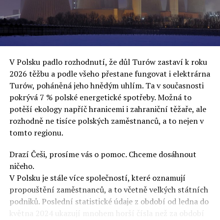
oslovuje své voliče, bublinu šílenců, kteří mu všechno
uvěří a nebudou se ptát na podrobnosti,“ řekl Rafał
Ziemkiewicz, redaktor týdeníku Do Rzeczy a ironicky
dodal: „Když se nynějšímu vedení státního hřebčince
podařilo prodat na aukci 10 plemenných koní za 600
V Polsku padlo rozhodnutí, že důl Turów zastaví k roku
000 euro, bylo to provládními médii oslavované jako
2026 těžbu a podle všeho přestane fungovat i elektrárna
velký úspěch. Za vlády PiS se 14 koní prodalo za 2,5
Turów, poháněná jeho hnědým uhlím. Ta v současnosti
milionu euro, což bylo stejnou mediální partou
pokrývá 7 % polské energetické spotřeby. Možná to
komentováno jako konec polského chovu koní. Ve vidění
potěší ekology napříč hranicemi i zahraniční těžaře, ale
kontrolorů činnosti PiS ale určitě šlo při prodeji koní o
rozhodně ne tisíce polských zaměstnanců, a to nejen v
praní peněz či jinou nelegální činnost.“
tomto regionu.
Tuskova čísla jsou ale ujetá i jinde, pokračoval
Ziemkiewicz. „Ve vládní aféře PiS kolem vydávání víz
Drazí Češi, prosíme vás o pomoc. Chceme dosáhnout
Tusk tvrdil, že za vlády dnešní opozice se nelegálně
ničeho.
prodalo 600 000 víz do Polska. Byla na to dokonce
V Polsku je stále více společností, které oznamují
vytvořena parlamentní vyšetřovací komise, která přišla
propouštění zaměstnanců, a to včetně velkých státních
ale pouze na to, že 220 víz do Polska bylo
podniků. Poslední statistické údaje z období od ledna do
prostřednictvím úplatků uspíšeno, tedy že víza byla
května 2024 ukazují mnohem horší čísla než za období