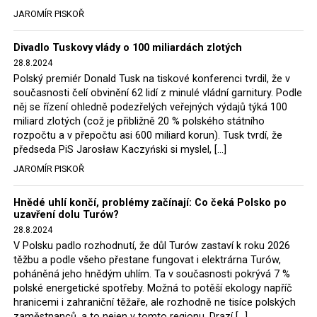
tehdejší opozice a dnes vládnoucí koalice, jako
JAROMÍR PISKOŘ
místopředseda Občanské platformy (PO) Rafał
Trzaskowski nebo lídr Hnutí Polsko 2050 Szymon
Divadlo Tuskovy vlády o 100 miliardách zlotých
Hołownia, přímo řekli, že by se polská vláda měla
28.8.2024
tomuto rozhodnutí podřídit.
Polský premiér Donald Tusk na tiskové konferenci tvrdil, že v
současnosti čelí obvinění 62 lidí z minulé vládní garnitury. Podle
Rozhodnutí polského ministra spravedlnosti jistě potěší
něj se řízení ohledně podezřelých veřejných výdajů týká 100
německé, české a polské ekology, ale i těžaře. Je těžké si
miliard zlotých (což je přibližně 20 % polského státního
rozpočtu a v přepočtu asi 600 miliard korun). Tusk tvrdí, že
představit, že by o takové věci rozhodoval sám ministr
předseda PiS Jarosław Kaczyński si myslel, […]
Bodnar. Musel získat politický souhlas vládnoucí koalice.
JAROMÍR PISKOŘ
Stále jsou totiž platné argumenty Morawieckého vlády,
že důl i elektrárna jsou – kromě zabezpečování cca 7 %
Hnědé uhlí končí, problémy začínají: Co čeká Polsko po
polského energetického mixu – klíčovými podniky, spolu
uzavření dolu Turów?
se svými dceřinými společnostmi zaměstnávají cca pět
28.8.2024
tisíc lidí. Navíc s činností dolu a elektrárny nepřímo
V Polsku padlo rozhodnutí, že důl Turów zastaví k roku 2026
souvisí dalších několik desítek tisíc pracovních míst v
těžbu a podle všeho přestane fungovat i elektrárna Turów,
regionu. Zelená politika ale opět zvítězila.
poháněná jeho hnědým uhlím. Ta v současnosti pokrývá 7 %
polské energetické spotřeby. Možná to potěší ekology napříč
hranicemi i zahraniční těžaře, ale rozhodně ne tisíce polských
Rozhodnutí polského ministra spravedlnosti jistě potěší
zaměstnanců, a to nejen v tomto regionu. Drazí […]