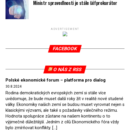
spotřeby.
Ministr spravedlnosti je stále šéfprokurátor
Připomeňme, že ukončení těžby hnědého uhlí pro
elektrárnu Turów nařídil Soudní dvůr Evropské unie
(SDEU) v souvislosti se stížnostmi českých samospráv
ADVERTISEMENT
verdiktem španělské soudkyně Rosario Silva de Lapureta
v květnu 2021. Vláda premiéra Morawieckého však
FACEBOOK
tomuto rozhodnutí nevyhověla, proto na žádost
Evropské komise uložil SDEU v září 2021 Polsku denní
pokutu ve výši 500 tisíc eur.
O NÁS Z RSS
Tento trest byl účtován téměř půl roku, až do února
Polské ekonomické forum – platforma pro dialog
2022, než byl tento případ z důvodu uzavření dohody
30.8.2024
Polska s Českou republikou o odstranění příčin sporu o
Rodina demokratických evropských zemí si stále více
důl Turów vymazán z rejstříku tribunálu. Celkem si
uvědomuje, že bude muset další roky žít v realitě nové studené
Polsko nechalo z přiznaných evropských fondů odečíst
války. Ekonomiky našich zemí se budou muset vyrovnat nejen s
asi 70 milionů eur na pokutách a 45 milionů eur
klasickými výzvami, ale také s požadavky válečného režimu.
Hodnota spolupráce zůstane na našem kontinentu o to
zaplatilo jako odškodnění České republice – ale jak důl,
výjimečně důležitější. Jedním z cílů Ekonomického fóra vždy
tak elektrárna nadále fungovaly. Už tehdy zástupci
bylo zmírňovat konflikty. […]