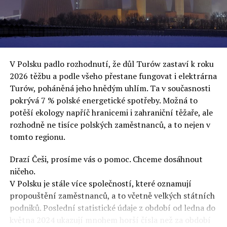
oslovuje své voliče, bublinu šílenců, kteří mu všechno
uvěří a nebudou se ptát na podrobnosti,“ řekl Rafał
Ziemkiewicz, redaktor týdeníku Do Rzeczy a ironicky
dodal: „Když se nynějšímu vedení státního hřebčince
podařilo prodat na aukci 10 plemenných koní za 600
V Polsku padlo rozhodnutí, že důl Turów zastaví k roku
000 euro, bylo to provládními médii oslavované jako
2026 těžbu a podle všeho přestane fungovat i elektrárna
velký úspěch. Za vlády PiS se 14 koní prodalo za 2,5
Turów, poháněná jeho hnědým uhlím. Ta v současnosti
milionu euro, což bylo stejnou mediální partou
pokrývá 7 % polské energetické spotřeby. Možná to
komentováno jako konec polského chovu koní. Ve vidění
potěší ekology napříč hranicemi i zahraniční těžaře, ale
kontrolorů činnosti PiS ale určitě šlo při prodeji koní o
rozhodně ne tisíce polských zaměstnanců, a to nejen v
praní peněz či jinou nelegální činnost.“
tomto regionu.
Tuskova čísla jsou ale ujetá i jinde, pokračoval
Ziemkiewicz. „Ve vládní aféře PiS kolem vydávání víz
Drazí Češi, prosíme vás o pomoc. Chceme dosáhnout
Tusk tvrdil, že za vlády dnešní opozice se nelegálně
ničeho.
prodalo 600 000 víz do Polska. Byla na to dokonce
V Polsku je stále více společností, které oznamují
vytvořena parlamentní vyšetřovací komise, která přišla
propouštění zaměstnanců, a to včetně velkých státních
ale pouze na to, že 220 víz do Polska bylo
podniků. Poslední statistické údaje z období od ledna do
prostřednictvím úplatků uspíšeno, tedy že víza byla
května 2024 ukazují mnohem horší čísla než za období