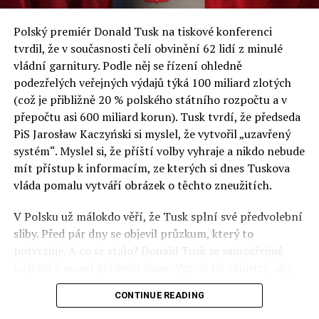
a východní Evropě.
Polský premiér Donald Tusk na tiskové konferenci
Otázky spojené s vývojem umělé inteligence budou na
tvrdil, že v současnosti čelí obvinění 62 lidí z minulé
fóru AI zvláště diskutovanou oblastí. Fórum AI bude
vládní garnitury. Podle něj se řízení ohledně
zahrnovat vyhrazenou tematickou trať skládající se z
podezřelých veřejných výdajů týká 100 miliard zlotých
panelů, prezentací, workshopů a speciálních akcí.
(což je přibližně 20 % polského státního rozpočtu a v
Budou diskutovány klíčové otázky vlivu umělé
přepočtu asi 600 miliard korun). Tusk tvrdí, že předseda
inteligence ve společnosti, ale i v sektoru veřejných a
PiS Jarosław Kaczyński si myslel, že vytvořil „uzavřený
komerčních služeb. Budou se diskutovat problémy a
systém“. Myslel si, že příští volby vyhraje a nikdo nebude
výzvy, kterým bude muset trh čelit tváří v tvář zásadním
mít přístup k informacím, ze kterých si dnes Tuskova
technologickým změnám. Účastníci fóra také zváží, do
vláda pomalu vytváří obrázek o těchto zneužitích.
jaké míry investice do vědeckého výzkumu a moderních
V Polsku už málokdo věří, že Tusk splní své předvolební
technologií umělé inteligence v mnoha oblastech života
sliby. Před pár dny se objevil průzkum, který to
umožní Evropské unii obnovit konkurenceschopnost ve
potvrzuje. A co se stalo? Donald Tusk se samozřejmě
vztahu ke globálním ekonomikám a nutnosti zajistit
naštval a musel předvést show. Vyzval tři ministry, aby
bezpečnost evropských zemí.
před kamerami podepsali dohodu o stíhání členů PiS, a
CONTINUE READING
ti poslušně ono divadlo předvedli. Andrzej Domański
(finance), Tomasz Siemoniak (vnitro) a Adam Bodnar