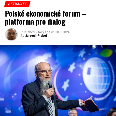
AKTUALITY
Polské ekonomické forum –
redaktor a editor polskodnes.cz
platforma pro dialog
Published
2 roky ago
on
30.8.2024
By
Jaromír Piskoř