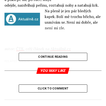
odejde, nazdvihuji peřinu, roztahuji nohy a natahuji krk.
Na pleně je jen pár bledých
kapek. Bolí mě trochu břicho, ale
usmívám se. Není mi dobře, ale
není mi zle.
autor:
ČTK
, celý článek na
Aktuálně.cz
CONTINUE READING
RELATED TOPICS:
UP NEXT
YOU MAY LIKE
Polané se v zmatku plazí přes valy a srázy nazí
DON'T MISS
Čtyři z tanku a pes
CLICK TO COMMENT
Jaromír Piskoř