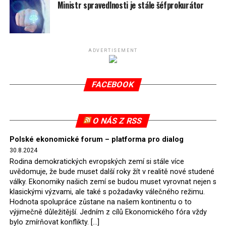
spotřeby.
Ministr spravedlnosti je stále šéfprokurátor
Připomeňme, že ukončení těžby hnědého uhlí pro
elektrárnu Turów nařídil Soudní dvůr Evropské unie
(SDEU) v souvislosti se stížnostmi českých samospráv
ADVERTISEMENT
verdiktem španělské soudkyně Rosario Silva de Lapureta
v květnu 2021. Vláda premiéra Morawieckého však
FACEBOOK
tomuto rozhodnutí nevyhověla, proto na žádost
Evropské komise uložil SDEU v září 2021 Polsku denní
pokutu ve výši 500 tisíc eur.
O NÁS Z RSS
Tento trest byl účtován téměř půl roku, až do února
Polské ekonomické forum – platforma pro dialog
2022, než byl tento případ z důvodu uzavření dohody
30.8.2024
Polska s Českou republikou o odstranění příčin sporu o
Rodina demokratických evropských zemí si stále více
důl Turów vymazán z rejstříku tribunálu. Celkem si
uvědomuje, že bude muset další roky žít v realitě nové studené
Polsko nechalo z přiznaných evropských fondů odečíst
války. Ekonomiky našich zemí se budou muset vyrovnat nejen s
asi 70 milionů eur na pokutách a 45 milionů eur
klasickými výzvami, ale také s požadavky válečného režimu.
Hodnota spolupráce zůstane na našem kontinentu o to
zaplatilo jako odškodnění České republice – ale jak důl,
výjimečně důležitější. Jedním z cílů Ekonomického fóra vždy
tak elektrárna nadále fungovaly. Už tehdy zástupci
bylo zmírňovat konflikty. […]