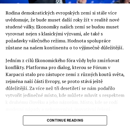
Rodina demokratických evropských zemí si stále více
uvědomuje, že bude muset další roky žít v realitě nové
studené války. Ekonomiky našich zemí se budou muset
vyrovnat nejen s klasickými výzvami, ale také s
požadavky válečného režimu. Hodnota spolupráce
zůstane na našem kontinentu o to výjimečně důležitější.
Jedním z cílů Ekonomického fóra vždy bylo zmírňovat
konflikty. Platforma pro dialog, kterou se Fórum v
Karpaczi stalo pro zástupce zemí z různých koutů světa,
zejména naší části Evropy, se proto stává ještě
důležitější. Za více než tři desetiletí se nám podařilo
vytvořit jedinečné místo, kde můžete mluvit s respektem
k druhému člověku a jeho názorům. Místo, kde se rodí
moderní nápady a nekonvenční, inovativní řešení.
CONTINUE READING
Polsko musí mít instituce, jejichž horizont činnosti je
delší než období, ve kterém byl u moci konkrétní