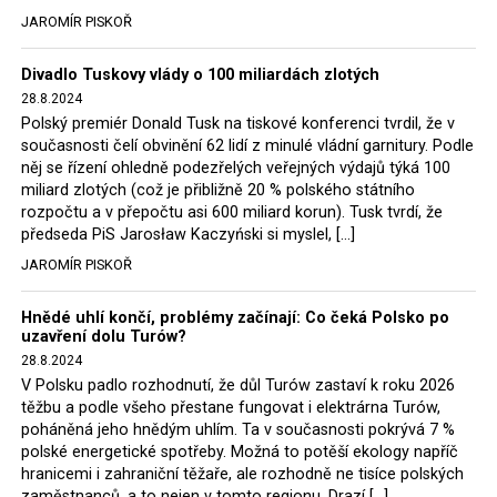
tehdejší opozice a dnes vládnoucí koalice, jako
JAROMÍR PISKOŘ
místopředseda Občanské platformy (PO) Rafał
Trzaskowski nebo lídr Hnutí Polsko 2050 Szymon
Divadlo Tuskovy vlády o 100 miliardách zlotých
Hołownia, přímo řekli, že by se polská vláda měla
28.8.2024
tomuto rozhodnutí podřídit.
Polský premiér Donald Tusk na tiskové konferenci tvrdil, že v
současnosti čelí obvinění 62 lidí z minulé vládní garnitury. Podle
Rozhodnutí polského ministra spravedlnosti jistě potěší
něj se řízení ohledně podezřelých veřejných výdajů týká 100
německé, české a polské ekology, ale i těžaře. Je těžké si
miliard zlotých (což je přibližně 20 % polského státního
rozpočtu a v přepočtu asi 600 miliard korun). Tusk tvrdí, že
představit, že by o takové věci rozhodoval sám ministr
předseda PiS Jarosław Kaczyński si myslel, […]
Bodnar. Musel získat politický souhlas vládnoucí koalice.
JAROMÍR PISKOŘ
Stále jsou totiž platné argumenty Morawieckého vlády,
že důl i elektrárna jsou – kromě zabezpečování cca 7 %
Hnědé uhlí končí, problémy začínají: Co čeká Polsko po
polského energetického mixu – klíčovými podniky, spolu
uzavření dolu Turów?
se svými dceřinými společnostmi zaměstnávají cca pět
28.8.2024
tisíc lidí. Navíc s činností dolu a elektrárny nepřímo
V Polsku padlo rozhodnutí, že důl Turów zastaví k roku 2026
souvisí dalších několik desítek tisíc pracovních míst v
těžbu a podle všeho přestane fungovat i elektrárna Turów,
regionu. Zelená politika ale opět zvítězila.
poháněná jeho hnědým uhlím. Ta v současnosti pokrývá 7 %
polské energetické spotřeby. Možná to potěší ekology napříč
hranicemi i zahraniční těžaře, ale rozhodně ne tisíce polských
Rozhodnutí polského ministra spravedlnosti jistě potěší
zaměstnanců, a to nejen v tomto regionu. Drazí […]