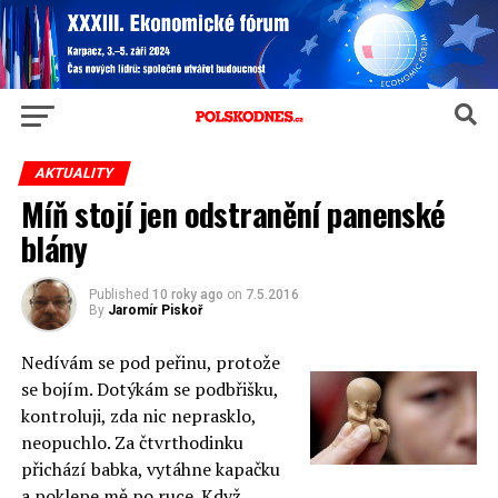
AKTUALITY
Míň stojí jen odstranění panenské
blány
Published
10 roky ago
on
7.5.2016
By
Jaromír Piskoř
Nedívám se pod peřinu, protože
se bojím. Dotýkám se podbřišku,
kontroluji, zda nic neprasklo,
neopuchlo. Za čtvrthodinku
přichází babka, vytáhne kapačku
a poklepe mě po ruce. Když