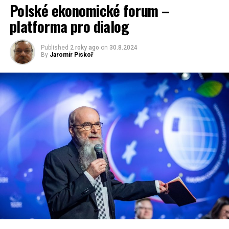
Polské ekonomické forum –
platforma pro dialog
Published
2 roky ago
on
30.8.2024
By
Jaromír Piskoř