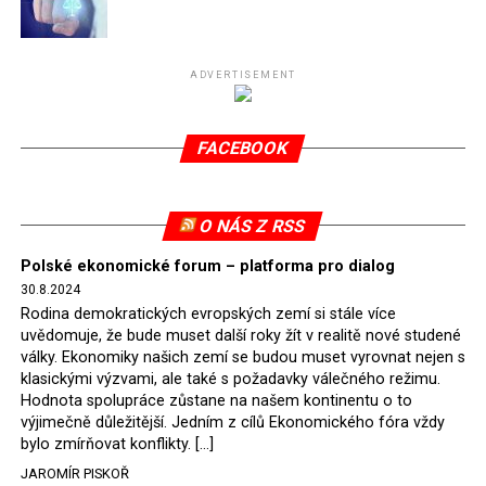
Připomeňme, že ukončení těžby hnědého uhlí pro
elektrárnu Turów nařídil Soudní dvůr Evropské unie
(SDEU) v souvislosti se stížnostmi českých samospráv
ADVERTISEMENT
verdiktem španělské soudkyně Rosario Silva de Lapureta
v květnu 2021. Vláda premiéra Morawieckého však
FACEBOOK
tomuto rozhodnutí nevyhověla, proto na žádost
Evropské komise uložil SDEU v září 2021 Polsku denní
pokutu ve výši 500 tisíc eur.
O NÁS Z RSS
Tento trest byl účtován téměř půl roku, až do února
Polské ekonomické forum – platforma pro dialog
2022, než byl tento případ z důvodu uzavření dohody
30.8.2024
Polska s Českou republikou o odstranění příčin sporu o
Rodina demokratických evropských zemí si stále více
důl Turów vymazán z rejstříku tribunálu. Celkem si
uvědomuje, že bude muset další roky žít v realitě nové studené
Polsko nechalo z přiznaných evropských fondů odečíst
války. Ekonomiky našich zemí se budou muset vyrovnat nejen s
asi 70 milionů eur na pokutách a 45 milionů eur
klasickými výzvami, ale také s požadavky válečného režimu.
Hodnota spolupráce zůstane na našem kontinentu o to
zaplatilo jako odškodnění České republice – ale jak důl,
výjimečně důležitější. Jedním z cílů Ekonomického fóra vždy
tak elektrárna nadále fungovaly. Už tehdy zástupci
bylo zmírňovat konflikty. […]
tehdejší opozice a dnes vládnoucí koalice, jako
JAROMÍR PISKOŘ
místopředseda Občanské platformy (PO) Rafał