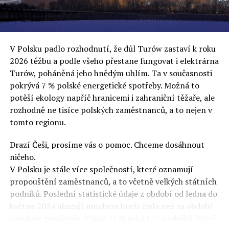
uvěří a nebudou se ptát na podrobnosti,“ řekl Rafał
Ziemkiewicz, redaktor týdeníku Do Rzeczy a ironicky
dodal: „Když se nynějšímu vedení státního hřebčince
podařilo prodat na aukci 10 plemenných koní za 600
V Polsku padlo rozhodnutí, že důl Turów zastaví k roku
000 euro, bylo to provládními médii oslavované jako
2026 těžbu a podle všeho přestane fungovat i elektrárna
velký úspěch. Za vlády PiS se 14 koní prodalo za 2,5
Turów, poháněná jeho hnědým uhlím. Ta v současnosti
milionu euro, což bylo stejnou mediální partou
pokrývá 7 % polské energetické spotřeby. Možná to
komentováno jako konec polského chovu koní. Ve vidění
potěší ekology napříč hranicemi i zahraniční těžaře, ale
kontrolorů činnosti PiS ale určitě šlo při prodeji koní o
rozhodně ne tisíce polských zaměstnanců, a to nejen v
praní peněz či jinou nelegální činnost.“
tomto regionu.
Tuskova čísla jsou ale ujetá i jinde, pokračoval
Ziemkiewicz. „Ve vládní aféře PiS kolem vydávání víz
Drazí Češi, prosíme vás o pomoc. Chceme dosáhnout
Tusk tvrdil, že za vlády dnešní opozice se nelegálně
ničeho.
prodalo 600 000 víz do Polska. Byla na to dokonce
V Polsku je stále více společností, které oznamují
vytvořena parlamentní vyšetřovací komise, která přišla
propouštění zaměstnanců, a to včetně velkých státních
ale pouze na to, že 220 víz do Polska bylo
podniků. Poslední statistické údaje z období od ledna do
prostřednictvím úplatků uspíšeno, tedy že víza byla
května 2024 ukazují mnohem horší čísla než za období
vydána přednostně. Ptá se dnes někdo Tuska, kam se
covidové pandemie. Týkají se zhruba 175 podniků, které
podělo oněch 599 780 uplacených víz? Nikdo se už