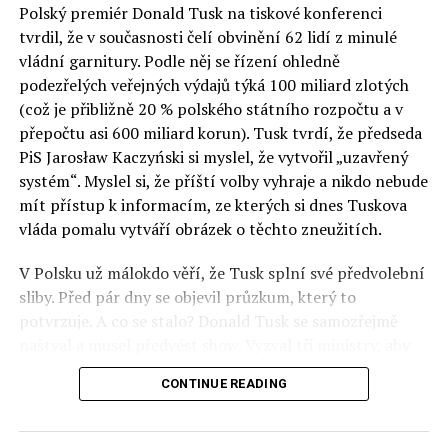
Polský premiér Donald Tusk na tiskové konferenci
Otázky spojené s vývojem umělé inteligence budou na
tvrdil, že v současnosti čelí obvinění 62 lidí z minulé
fóru AI zvláště diskutovanou oblastí. Fórum AI bude
vládní garnitury. Podle něj se řízení ohledně
zahrnovat vyhrazenou tematickou trať skládající se z
podezřelých veřejných výdajů týká 100 miliard zlotých
panelů, prezentací, workshopů a speciálních akcí.
(což je přibližně 20 % polského státního rozpočtu a v
Budou diskutovány klíčové otázky vlivu umělé
přepočtu asi 600 miliard korun). Tusk tvrdí, že předseda
inteligence ve společnosti, ale i v sektoru veřejných a
PiS Jarosław Kaczyński si myslel, že vytvořil „uzavřený
komerčních služeb. Budou se diskutovat problémy a
systém“. Myslel si, že příští volby vyhraje a nikdo nebude
výzvy, kterým bude muset trh čelit tváří v tvář zásadním
mít přístup k informacím, ze kterých si dnes Tuskova
technologickým změnám. Účastníci fóra také zváží, do
vláda pomalu vytváří obrázek o těchto zneužitích.
jaké míry investice do vědeckého výzkumu a moderních
V Polsku už málokdo věří, že Tusk splní své předvolební
technologií umělé inteligence v mnoha oblastech života
sliby. Před pár dny se objevil průzkum, který to
umožní Evropské unii obnovit konkurenceschopnost ve
potvrzuje. A co se stalo? Donald Tusk se samozřejmě
vztahu ke globálním ekonomikám a nutnosti zajistit
naštval a musel předvést show. Vyzval tři ministry, aby
bezpečnost evropských zemí.
před kamerami podepsali dohodu o stíhání členů PiS, a
CONTINUE READING
ti poslušně ono divadlo předvedli. Andrzej Domański
(finance), Tomasz Siemoniak (vnitro) a Adam Bodnar
(spravedlnost) podepsali teatrálně dohodu týkající se