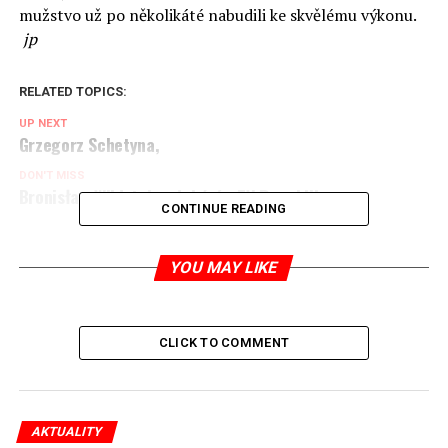
mužstvo už po několikáté nabudili ke skvělému výkonu.
jp
RELATED TOPICS:
UP NEXT
Grzegorz Schetyna,
DON'T MISS
Bronisław Wildstein odchází z TV Republika
CONTINUE READING
Jaromír Piskoř
YOU MAY LIKE
redaktor a editor polskodnes.cz
CLICK TO COMMENT
AKTUALITY