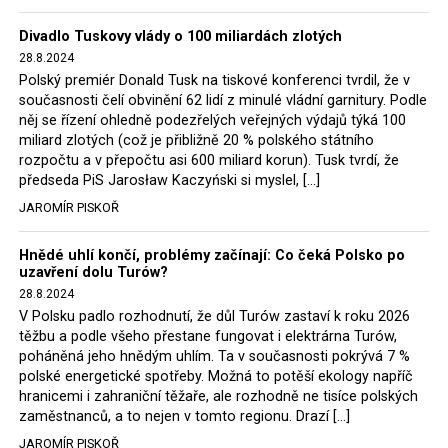
Trzaskowski nebo lídr Hnutí Polsko 2050 Szymon
Divadlo Tuskovy vlády o 100 miliardách zlotých
Hołownia, přímo řekli, že by se polská vláda měla
28.8.2024
tomuto rozhodnutí podřídit.
Polský premiér Donald Tusk na tiskové konferenci tvrdil, že v
současnosti čelí obvinění 62 lidí z minulé vládní garnitury. Podle
Rozhodnutí polského ministra spravedlnosti jistě potěší
něj se řízení ohledně podezřelých veřejných výdajů týká 100
německé, české a polské ekology, ale i těžaře. Je těžké si
miliard zlotých (což je přibližně 20 % polského státního
rozpočtu a v přepočtu asi 600 miliard korun). Tusk tvrdí, že
představit, že by o takové věci rozhodoval sám ministr
předseda PiS Jarosław Kaczyński si myslel, […]
Bodnar. Musel získat politický souhlas vládnoucí koalice.
JAROMÍR PISKOŘ
Stále jsou totiž platné argumenty Morawieckého vlády,
že důl i elektrárna jsou – kromě zabezpečování cca 7 %
Hnědé uhlí končí, problémy začínají: Co čeká Polsko po
polského energetického mixu – klíčovými podniky, spolu
uzavření dolu Turów?
se svými dceřinými společnostmi zaměstnávají cca pět
28.8.2024
tisíc lidí. Navíc s činností dolu a elektrárny nepřímo
V Polsku padlo rozhodnutí, že důl Turów zastaví k roku 2026
souvisí dalších několik desítek tisíc pracovních míst v
těžbu a podle všeho přestane fungovat i elektrárna Turów,
regionu. Zelená politika ale opět zvítězila.
poháněná jeho hnědým uhlím. Ta v současnosti pokrývá 7 %
polské energetické spotřeby. Možná to potěší ekology napříč
hranicemi i zahraniční těžaře, ale rozhodně ne tisíce polských
Rozhodnutí polského ministra spravedlnosti jistě potěší
zaměstnanců, a to nejen v tomto regionu. Drazí […]
německé, české a polské ekology, kteří žalobu u
JAROMÍR PISKOŘ
správního soudu podali, ale také německé a české