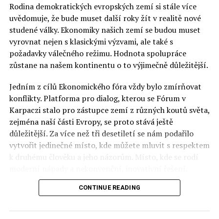
Rodina demokratických evropských zemí si stále více
uvědomuje, že bude muset další roky žít v realitě nové
studené války. Ekonomiky našich zemí se budou muset
vyrovnat nejen s klasickými výzvami, ale také s
požadavky válečného režimu. Hodnota spolupráce
zůstane na našem kontinentu o to výjimečně důležitější.
Jedním z cílů Ekonomického fóra vždy bylo zmírňovat
konflikty. Platforma pro dialog, kterou se Fórum v
Karpaczi stalo pro zástupce zemí z různých koutů světa,
zejména naší části Evropy, se proto stává ještě
důležitější. Za více než tři desetiletí se nám podařilo
vytvořit jedinečné místo, kde můžete mluvit s respektem
k druhému člověku a jeho názorům. Místo, kde se rodí
moderní nápady a nekonvenční, inovativní řešení.
CONTINUE READING
Polsko musí mít instituce, jejichž horizont činnosti je
delší než období, ve kterém byl u moci konkrétní
politický tým. Pouze to vám dává šanci skutečně řešit