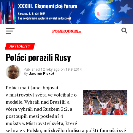
AKTUALITY
Poláci porazili Rusy
Published
12 roky ago
on
19.9.2014
By
Jaromír Piskoř
Poláci mají šanci bojovat
v mistrovství světa ve volejbale o
medaile. Vyhráli nad Brazílií a
včera vyhráli nad Ruskem 3:2. a
postoupili mezi poslední 4
mužstva. Mistrovství světa, které
se hraje v Polsku, má skvělou kulisu a polští fanoušci své