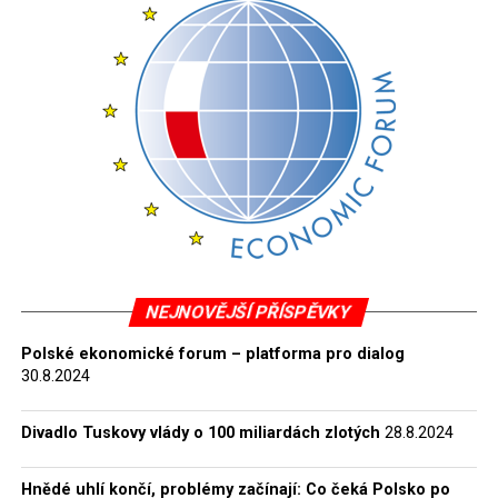
komunismu, která by zabránila dalšímu vyhrocování
společenského konfliktu a „jitření starých ran”.
Impulzem pro podrobné zkoumání dějin komunismu v
Polsku se tak stalo až v roce 1998 zřízení Institutu
paměti národa – Výboru pro stíhání zločinů proti
polskému národu (Instytut Pamięci Narodowej –
Komisja Ścigania Zbrodni przeciwko Narodowi
Polskiemu, IPN) polským parlamentem. Tato nová
instituce, která svou činnost zahájila de facto v roce
2000, shromáždila značné množství archivních
materiálů, které po sobě zanechaly komunistické
NEJNOVĚJŠÍ PŘÍSPĚVKY
bezpečnostní složky v letech 1944–89. Jsou to
Polské ekonomické forum – platforma pro dialog
především dokumenty Úřadu bezpečnosti (Urząd
30.8.2024
Bezpieczeństwa, UB), Bezpečnostní služby (Służba
Bezpieczeństwa, SB) a vojenské rozvědky i
Divadlo Tuskovy vlády o 100 miliardách zlotých
28.8.2024
kontrarozvědky (Główny Zarząd Informacji Wojska
Polskiego – Wojskowa Służba Wewnętrzna a Oddział II
Hnědé uhlí končí, problémy začínají: Co čeká Polsko po