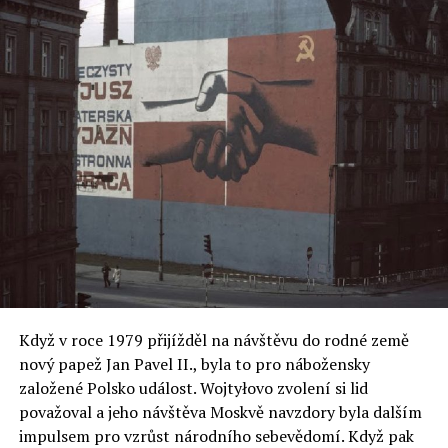
Smutným důsledkem deportace je i nechvalně známý
Katyňský masakr, při kterém bylo Sověty na jaře roku
1940 povražděno přes 20 tisíc polských vojáků v rámci
likvidace polského velení a inteligence.
ECHO24, ČTK, JCH
Když v roce 1979 přijížděl na návštěvu do rodné země
nový papež Jan Pavel II., byla to pro nábožensky
založené Polsko událost. Wojtyłovo zvolení si lid
považoval a jeho návštěva Moskvě navzdory byla dalším
impulsem pro vzrůst národního sebevědomí. Když pak