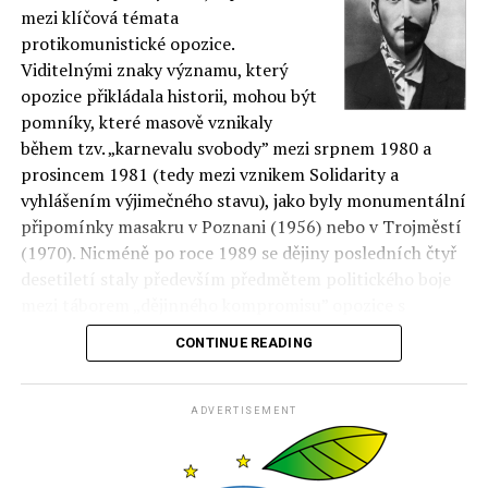
mezi klíčová témata
protikomunistické opozice.
Viditelnými znaky významu, který
opozice přikládala historii, mohou být
pomníky, které masově vznikaly
během tzv. „karnevalu svobody” mezi srpnem 1980 a
prosincem 1981 (tedy mezi vznikem Solidarity a
vyhlášením výjimečného stavu), jako byly monumentální
připomínky masakru v Poznani (1956) nebo v Trojměstí
(1970). Nicméně po roce 1989 se dějiny posledních čtyř
desetiletí staly především předmětem politického boje
mezi táborem „dějinného kompromisu” opozice s
režimem a příznivci „zúčtování s minulostí”.
CONTINUE READING
Zatímco pro ty druhé bylo dosažení maximálního
ADVERTISEMENT
poznání o zločinech a mechanismech fungování režimu
podmínkou budování nového řádu, cílem první strany
byla relativizace „černo-bílého” obrazu dějin