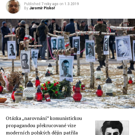
Published
7 roky ago
on
1.3.2019
By
Jaromír Piskoř
Otázka „narovnání” komunistickou
propagandou překrucované vize
moderních polských dějin patřila