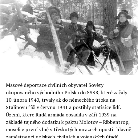
Polsku in,“ napsal ostatně před pár dny zpravodaj
Huffington Post.
Maciej Ruczaj
ředitel Polského institutu v Praze
více na
Moderní-Dějiny.cz
RELATED TOPICS:
Masové deportace civilních obyvatel Sověty
UP NEXT
Disidenti seděli s Poláky na hranicích, popíjeli rum a
okupovaného východního Polska do SSSR, které začaly
řešili svržení tyrana
10. února 1940, trvaly až do německého útoku na
Stalinovu říši v červnu 1941 a postihly statisíce lidí.
DON'T MISS
Kukačka – letadlo postavené v činžáku se proslavilo při
Území, které Rudá armáda obsadila v září 1939 na
útěku za hranice PLR
základě tajného dodatku k paktu Molotov – Ribbentrop,
museli v první vlně v třeskutých mrazech opustit hlavně
zaměstnanci polských civilních a vojenských úřadů,