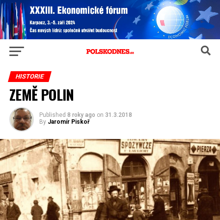
HISTORIE
ZEMĚ POLIN
Published
8 roky ago
on
31.3.2018
By
Jaromír Piskoř