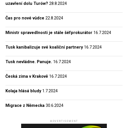
Sztabu Generalnego WP – Zarząd II Sztabu Generalnego
uzavření dolu Turów?
28.8.2024
WP).
Čas pro nové vůdce
22.8.2024
Kromě toho se do archivů IPN dostaly také materiály,
které se týkají polského ozbrojeného
protikomunistického odboje a tzv. demokratické opozice,
Ministr spravedlnosti je stále šéfprokurátor
16.7.2024
jež v Polské lidové republice existovala v letech 1956–89.
Tyto dokumenty mají zcela unikátní historickou
Tusk kanibalizuje své koaliční partnery
16.7.2024
hodnotu. Většinu z nich zabavila komunistická
bezpečnost při operativní a výzvědné činnosti namířené
Tusk nevládne. Panuje.
16.7.2024
proti „podzemním” vojákům a disidentům. Teprve díky
těmto archiváliím (jedná se o více než 90 km spisů!) bylo
Česká zima v Krakově
16.7.2024
možné začít věrohodně zkoumat dějiny komunismu,
dokumentovat zločiny tohoto režimu a posléze
Kolaja hlásá bludy
1.7.2024
formulovat hodnocení období let 1944–89.
Migrace z Německa
30.6.2024
Se značnou jistotou můžeme říci, že historikům se již ve
velké míře podařilo odhalit, zdokumentovat a popsat
nejtragičtější období komunistické vlády v Polsku, čili
ADVERTISEMENT