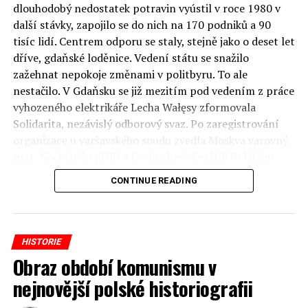
dlouhodobý nedostatek potravin vyústil v roce 1980 v
další stávky, zapojilo se do nich na 170 podniků a 90
tisíc lidí. Centrem odporu se staly, stejně jako o deset let
dříve, gdaňské loděnice. Vedení státu se snažilo
zažehnat nepokoje změnami v politbyru. To ale
nestačilo. V Gdaňsku se již mezitím pod vedením z práce
vyhozeného elektrikáře Lecha Wałęsy zformovala
Solidarita, nezávislý odborový svaz. Po zaregistrování
organizace u varšavského soudu zvedla Moskva varovný
prst. Nechybělo příliš a Čechoslováci vrátili Polákům
„bratrskou“ pomoc z roku 1968. Tamější armáda by se
CONTINUE READING
ale invazi bránila a Sovětský svaz od intervence nakonec
upustil.
Autor: Martin Mrázek, foto: Bruno Barbey, celý text na
HISTORIE
reflex.cz
Obraz období komunismu v
nejnovější polské historiografii
(Fotogalerie 40 fotografií)