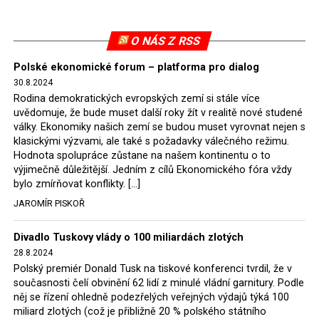
vědeckou i vzdělávací událostí. Vyplnila mezeru, kterou
roky představovaly nepopsané příběhy nezlomných
„podzemích” bojovníků za nezávislost – těch, kteří se
O NÁS Z RSS
postavili bolševismu v první fázi sovětizace Polska. Tato
Polské ekonomické forum – platforma pro dialog
publikace se stala absolutním bestsellerem a na
30.8.2024
polském knižním trhu je prakticky nesehnatelná.
Rodina demokratických evropských zemí si stále více
uvědomuje, že bude muset další roky žít v realitě nové studené
Během zkoumání dějin protikomunistického odboje
války. Ekonomiky našich zemí se budou muset vyrovnat nejen s
vyvstalo mnoho otázek. Badatelé museli sečíst ty, kteří
klasickými výzvami, ale také s požadavky válečného režimu.
se aktivně účastnili vojenských aktivit, padli v bojích
Hodnota spolupráce zůstane na našem kontinentu o to
výjimečně důležitější. Jedním z cílů Ekonomického fóra vždy
nebo byli povražděni ve věznicích, a také odhadnout
bylo zmírňovat konflikty. […]
počet lidí, kteří těmto bojovníkům poskytovali pomoc a
JAROMÍR PISKOŘ
podporu. Byli to především rolníci a drobná šlechta.
(1)
Divadlo Tuskovy vlády o 100 miliardách zlotých
Podle dosavadních závěrů a zatím neúplných součtů
28.8.2024
bylo v prvních deseti letech, kdy se v Polsku (za vydatné
Polský premiér Donald Tusk na tiskové konferenci tvrdil, že v
pomoci Rudé armády a sovětského teroru) moci ujímali
současnosti čelí obvinění 62 lidí z minulé vládní garnitury. Podle
komunisté, z politických důvodů odsouzeno k trestu
něj se řízení ohledně podezřelých veřejných výdajů týká 100
smrti více než 5 000 osob. Z tohoto počtu bylo asi 3 000
miliard zlotých (což je přibližně 20 % polského státního