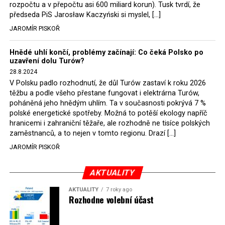
lidí popraveno. Kromě toho se odhaduje, že během
rozpočtu a v přepočtu asi 600 miliard korun). Tusk tvrdí, že
předseda PiS Jarosław Kaczyński si myslel, […]
partyzánských bojů a pacifikace vesnic podporujících
odbojáře, a také v důsledku zatýkání a
JAROMÍR PISKOŘ
nepředstavitelného mučení, jemuž byli vystaveni zajatí
odbojáři, jejich rodiny i přívrženci, zemřelo nebo bylo
Hnědé uhlí končí, problémy začínají: Co čeká Polsko po
uzavření dolu Turów?
zavražděno přibližně 50 000 lidí. Celkový počet osob
28.8.2024
uvězněných z politických důvodů v letech 1944–56 se
V Polsku padlo rozhodnutí, že důl Turów zastaví k roku 2026
pohybuje okolo 250 000 – mnozí z nich byli lidé
těžbu a podle všeho přestane fungovat i elektrárna Turów,
podporující „prokleté vojáky“ a členové konspiračních
poháněná jeho hnědým uhlím. Ta v současnosti pokrývá 7 %
sítí.
polské energetické spotřeby. Možná to potěší ekology napříč
hranicemi i zahraniční těžaře, ale rozhodně ne tisíce polských
Nakonec museli historici odpovědět také na zásadní
zaměstnanců, a to nejen v tomto regionu. Drazí […]
otázku: Co se v Polsku po roce 1944 vlastně odehrávalo?
JAROMÍR PISKOŘ
Byla to občanská válka? Boj proti novým okupantům?
Protikomunistické povstání? V období nesvobody 1944–
89 razili komunisté výklad, že se jednalo o občanskou
AKTUALITY
válku. Během vědecké konference, která proběhla ve
AKTUALITY
7 roky ago
Varšavě v roce 1997 pod názvem „Občanská válka nebo
Rozhodne volební účast
nová okupace Polska po roce 1944?“, většina historiků i
publicistů tezi o občanské válce rozhodně odmítla.