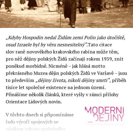
„Kdyby Hospodin nedal Židům zemi Polin jako útočiště,
osud Izraele byl by věru nesnesitelný“.
Tato citace
slov raně novověkého krakovského rabína může těm,
pro něž dějiny polských Židů začínají rokem 1939, znít
poněkud morbidně. Nicméně – jak hlásá motto
překrásného Muzea dějin polských Židů ve Varšavě – jsou
to především
„dějiny života, nikoli dějiny smrti“
, příběh
tisíce let společné existence na jednom území.
Přinášíme několik článků, které vyšly v rámci přílohy
Orientace Lidových novin.
V těchto dnech si připomínáme
řadu výročí spojených se
zánikem tohoto společného