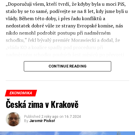
„Doporučuji všem, kteří tvrdí, že kdyby byla u moci PiS,
stalo by se to samé, podívejte se na 8 let, kdy jsme byli u
vlády. Během této doby, i přes řadu konfliktů a
nedostatek dobré vůle ze strany Evropské komise, nás
nikdo nemohl podrobit postupu při nadměrném
schodku,“ řekl bývalý premiér Morawiecki a dodal, že
„vláda KO a koalice spadly pod proceduru při
nadměrném schodku pouhých šest měsíců po převzetí
moci“.
CONTINUE READING
Jenže ona procedura souvisí s deficitem za roku 2023,
kdy byl více než 10 měsíců Morawiecki premiérem.
Prezident Institutu veřejných financí Sławomir Dudek
EKONOMIKA
tvrdí, že v roce 2023 si byl Morawiecki vědom, že mu
Česká zima v Krakově
hrozí procedura apři nadměrném schodku, ale snažil se
to před Poláky utajit, aby před volbami nerozproudil
Published
2 roky ago
on
16.7.2024
diskuzi o stavu veřejných financí. Navíc rozpočet na rok
By
Jaromír Piskoř
2024 je návrhem Morawieckého vlády a předpokládal
schodek 4,5 % HDP.