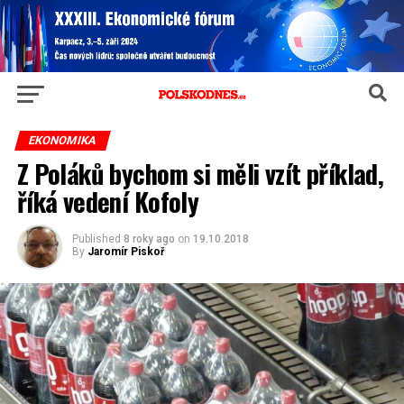
EKONOMIKA
Z Poláků bychom si měli vzít příklad,
říká vedení Kofoly
Published
8 roky ago
on
19.10.2018
By
Jaromír Piskoř