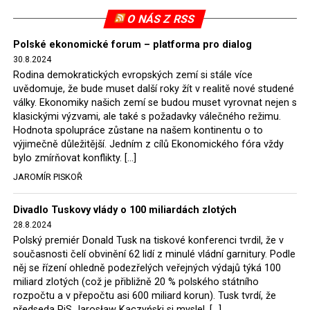
ovládaným energetickým společnostem se tak uvolní
O NÁS Z RSS
ruce a budou schopny financovat z nových úvěrů
zelenou energetiku a uhlí pro provoz dožívajících
Polské ekonomické forum – platforma pro dialog
30.8.2024
elektráren budou nakupovat za určené ceny ze státních
Rodina demokratických evropských zemí si stále více
dolů. Taková je energetická politika nové polské vlády.
uvědomuje, že bude muset další roky žít v realitě nové studené
Ostatně expert Onichimowski podotkl, že na evropském
války. Ekonomiky našich zemí se budou muset vyrovnat nejen s
trhu s elektřinou je jí dost a je levná.
klasickými výzvami, ale také s požadavky válečného režimu.
Hodnota spolupráce zůstane na našem kontinentu o to
Jaromír Piskoř
výjimečně důležitější. Jedním z cílů Ekonomického fóra vždy
bylo zmírňovat konflikty. […]
JAROMÍR PISKOŘ
Divadlo Tuskovy vlády o 100 miliardách zlotých
28.8.2024
Polský premiér Donald Tusk na tiskové konferenci tvrdil, že v
současnosti čelí obvinění 62 lidí z minulé vládní garnitury. Podle
něj se řízení ohledně podezřelých veřejných výdajů týká 100
miliard zlotých (což je přibližně 20 % polského státního
rozpočtu a v přepočtu asi 600 miliard korun). Tusk tvrdí, že
předseda PiS Jarosław Kaczyński si myslel, […]