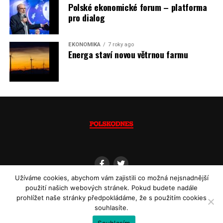
Polské ekonomické forum – platforma
pro dialog
EKONOMIKA
7 roky ago
Energa staví novou větrnou farmu
Užíváme cookies, abychom vám zajistili co možná nejsnadnější
použití našich webových stránek. Pokud budete nadále
prohlížet naše stránky předpokládáme, že s použitím cookies
souhlasíte.
Copyright © 2013 - 2022
Polskodnes.cz
| ISSN 1805-8582 | Powered by
Souhlasím