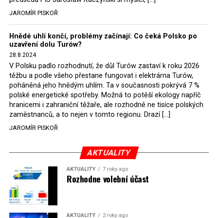
JAROMÍR PISKOŘ
Hnědé uhlí končí, problémy začínají: Co čeká Polsko po
uzavření dolu Turów?
28.8.2024
V Polsku padlo rozhodnutí, že důl Turów zastaví k roku 2026
těžbu a podle všeho přestane fungovat i elektrárna Turów,
poháněná jeho hnědým uhlím. Ta v současnosti pokrývá 7 %
polské energetické spotřeby. Možná to potěší ekology napříč
hranicemi i zahraniční těžaře, ale rozhodně ne tisíce polských
zaměstnanců, a to nejen v tomto regionu. Drazí […]
JAROMÍR PISKOŘ
AKTUALITY
AKTUALITY
7 roky ago
Rozhodne volební účast
AKTUALITY
2 roky ago