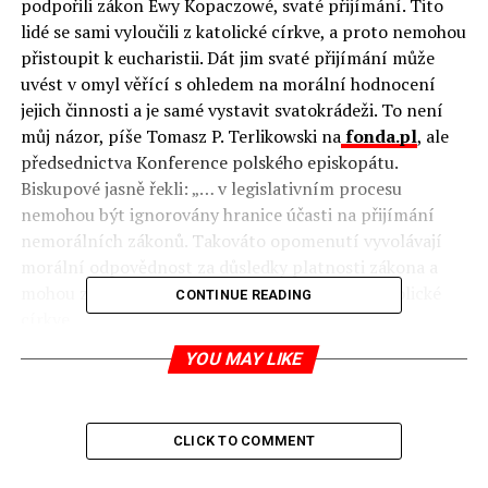
podpořili zákon Ewy Kopaczowé, svaté přijímání. Tito
lidé se sami vyloučili z katolické církve, a proto nemohou
přistoupit k eucharistii. Dát jim svaté přijímání může
uvést v omyl věřící s ohledem na morální hodnocení
jejich činnosti a je samé vystavit svatokrádeži. To není
můj názor, píše Tomasz P. Terlikowski na
fonda.pl
, ale
předsednictva Konference polského episkopátu.
Biskupové jasně řekli: „… v legislativním procesu
nemohou být ignorovány hranice účasti na přijímání
nemorálních zákonů. Takováto opomenutí vyvolávají
morální odpovědnost za důsledky platnosti zákona a
mohou znamenat vyloučení ze společenství katolické
CONTINUE READING
církve.
YOU MAY LIKE
… I když je dnes média chválí, je
velmi vážně ohroženo jejich
spasení. Zastánce pokroku to může
CLICK TO COMMENT
vést pouze na jedno místo. Do
pekla! Tam poznají skutečnou cenu