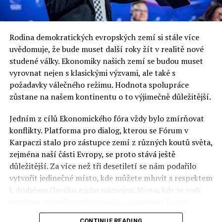
redaktor a editor polskodnes.cz
Rodina demokratických evropských zemí si stále více
uvědomuje, že bude muset další roky žít v realitě nové
studené války. Ekonomiky našich zemí se budou muset
vyrovnat nejen s klasickými výzvami, ale také s
požadavky válečného režimu. Hodnota spolupráce
zůstane na našem kontinentu o to výjimečně důležitější.
Jedním z cílů Ekonomického fóra vždy bylo zmírňovat
konflikty. Platforma pro dialog, kterou se Fórum v
Karpaczi stalo pro zástupce zemí z různých koutů světa,
zejména naší části Evropy, se proto stává ještě
důležitější. Za více než tři desetiletí se nám podařilo
vytvořit jedinečné místo, kde můžete mluvit s respektem
k druhému člověku a jeho názorům. Místo, kde se rodí
moderní nápady a nekonvenční, inovativní řešení.
CONTINUE READING