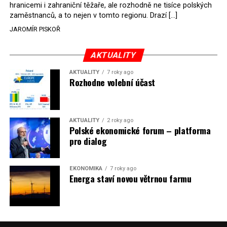
hranicemi i zahraniční těžaře, ale rozhodně ne tisíce polských
Rozhodnutí polského ministra spravedlnosti jistě potěší
zaměstnanců, a to nejen v tomto regionu. Drazí […]
německé, české a polské ekology, kteří žalobu u
JAROMÍR PISKOŘ
správního soudu podali, ale také německé a české
hnědouhelné těžaře, kteří do polské elektrárny budou
možná vozit své hnědé uhlí. ČEZ bude také spokojen –
AKTUALITY
škrtnutím 7 % elektřiny znamená totiž pro Polsko zcela
AKTUALITY
7 roky ago
neplánované a nečekané skokové zvýšení závislosti na
Rozhodne volební účast
dovozu elektřiny už od roku 2027.
Jaromír Piskoř
AKTUALITY
2 roky ago
Polské ekonomické forum – platforma
(psáno pro info.cz)
pro dialog
EKONOMIKA
7 roky ago
Energa staví novou větrnou farmu