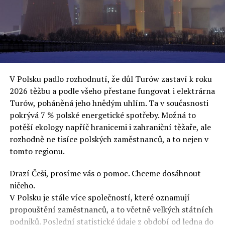
„Myslím, že je to cynické chování Donalda Tuska, který
oslovuje své voliče, bublinu šílenců, kteří mu všechno
uvěří a nebudou se ptát na podrobnosti,“ řekl Rafał
Ziemkiewicz, redaktor týdeníku Do Rzeczy a ironicky
dodal: „Když se nynějšímu vedení státního hřebčince
podařilo prodat na aukci 10 plemenných koní za 600
V Polsku padlo rozhodnutí, že důl Turów zastaví k roku
000 euro, bylo to provládními médii oslavované jako
2026 těžbu a podle všeho přestane fungovat i elektrárna
velký úspěch. Za vlády PiS se 14 koní prodalo za 2,5
Turów, poháněná jeho hnědým uhlím. Ta v současnosti
milionu euro, což bylo stejnou mediální partou
pokrývá 7 % polské energetické spotřeby. Možná to
komentováno jako konec polského chovu koní. Ve vidění
potěší ekology napříč hranicemi i zahraniční těžaře, ale
kontrolorů činnosti PiS ale určitě šlo při prodeji koní o
rozhodně ne tisíce polských zaměstnanců, a to nejen v
praní peněz či jinou nelegální činnost.“
tomto regionu.
Tuskova čísla jsou ale ujetá i jinde, pokračoval
Ziemkiewicz. „Ve vládní aféře PiS kolem vydávání víz
Drazí Češi, prosíme vás o pomoc. Chceme dosáhnout
Tusk tvrdil, že za vlády dnešní opozice se nelegálně
ničeho.
prodalo 600 000 víz do Polska. Byla na to dokonce
V Polsku je stále více společností, které oznamují
vytvořena parlamentní vyšetřovací komise, která přišla
propouštění zaměstnanců, a to včetně velkých státních
ale pouze na to, že 220 víz do Polska bylo
podniků. Poslední statistické údaje z období od ledna do