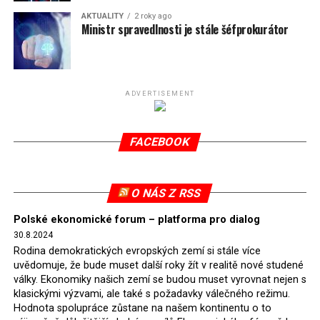
uhlím. Ta v současnosti pokrývá 7 % polské energetické
AKTUALITY
2 roky ago
spotřeby.
Ministr spravedlnosti je stále šéfprokurátor
Připomeňme, že ukončení těžby hnědého uhlí pro
elektrárnu Turów nařídil Soudní dvůr Evropské unie
(SDEU) v souvislosti se stížnostmi českých samospráv
ADVERTISEMENT
verdiktem španělské soudkyně Rosario Silva de Lapureta
v květnu 2021. Vláda premiéra Morawieckého však
FACEBOOK
tomuto rozhodnutí nevyhověla, proto na žádost
Evropské komise uložil SDEU v září 2021 Polsku denní
pokutu ve výši 500 tisíc eur.
O NÁS Z RSS
Tento trest byl účtován téměř půl roku, až do února
Polské ekonomické forum – platforma pro dialog
2022, než byl tento případ z důvodu uzavření dohody
30.8.2024
Polska s Českou republikou o odstranění příčin sporu o
Rodina demokratických evropských zemí si stále více
důl Turów vymazán z rejstříku tribunálu. Celkem si
uvědomuje, že bude muset další roky žít v realitě nové studené
Polsko nechalo z přiznaných evropských fondů odečíst
války. Ekonomiky našich zemí se budou muset vyrovnat nejen s
asi 70 milionů eur na pokutách a 45 milionů eur
klasickými výzvami, ale také s požadavky válečného režimu.
Hodnota spolupráce zůstane na našem kontinentu o to
zaplatilo jako odškodnění České republice – ale jak důl,