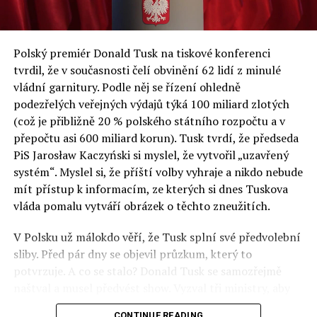
ze SGH již posedmé představili analýzy nejdůležitějších
ekonomických a sociálních problémů v Polsku a střední
a východní Evropě.
Polský premiér Donald Tusk na tiskové konferenci
Otázky spojené s vývojem umělé inteligence budou na
tvrdil, že v současnosti čelí obvinění 62 lidí z minulé
fóru AI zvláště diskutovanou oblastí. Fórum AI bude
vládní garnitury. Podle něj se řízení ohledně
zahrnovat vyhrazenou tematickou trať skládající se z
podezřelých veřejných výdajů týká 100 miliard zlotých
panelů, prezentací, workshopů a speciálních akcí.
(což je přibližně 20 % polského státního rozpočtu a v
Budou diskutovány klíčové otázky vlivu umělé
přepočtu asi 600 miliard korun). Tusk tvrdí, že předseda
inteligence ve společnosti, ale i v sektoru veřejných a
PiS Jarosław Kaczyński si myslel, že vytvořil „uzavřený
komerčních služeb. Budou se diskutovat problémy a
systém“. Myslel si, že příští volby vyhraje a nikdo nebude
výzvy, kterým bude muset trh čelit tváří v tvář zásadním
mít přístup k informacím, ze kterých si dnes Tuskova
technologickým změnám. Účastníci fóra také zváží, do
vláda pomalu vytváří obrázek o těchto zneužitích.
jaké míry investice do vědeckého výzkumu a moderních
V Polsku už málokdo věří, že Tusk splní své předvolební
technologií umělé inteligence v mnoha oblastech života
sliby. Před pár dny se objevil průzkum, který to
umožní Evropské unii obnovit konkurenceschopnost ve
potvrzuje. A co se stalo? Donald Tusk se samozřejmě
vztahu ke globálním ekonomikám a nutnosti zajistit
naštval a musel předvést show. Vyzval tři ministry, aby
bezpečnost evropských zemí.
před kamerami podepsali dohodu o stíhání členů PiS, a
CONTINUE READING