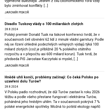
výjimečně důležitější. Jedním z cílů Ekonomického fóra vždy
tak elektrárna nadále fungovaly. Už tehdy zástupci
bylo zmírňovat konflikty. […]
tehdejší opozice a dnes vládnoucí koalice, jako
JAROMÍR PISKOŘ
místopředseda Občanské platformy (PO) Rafał
Trzaskowski nebo lídr Hnutí Polsko 2050 Szymon
Divadlo Tuskovy vlády o 100 miliardách zlotých
Hołownia, přímo řekli, že by se polská vláda měla
28.8.2024
tomuto rozhodnutí podřídit.
Polský premiér Donald Tusk na tiskové konferenci tvrdil, že v
současnosti čelí obvinění 62 lidí z minulé vládní garnitury. Podle
Rozhodnutí polského ministra spravedlnosti jistě potěší
něj se řízení ohledně podezřelých veřejných výdajů týká 100
německé, české a polské ekology, ale i těžaře. Je těžké si
miliard zlotých (což je přibližně 20 % polského státního
rozpočtu a v přepočtu asi 600 miliard korun). Tusk tvrdí, že
představit, že by o takové věci rozhodoval sám ministr
předseda PiS Jarosław Kaczyński si myslel, […]
Bodnar. Musel získat politický souhlas vládnoucí koalice.
JAROMÍR PISKOŘ
Stále jsou totiž platné argumenty Morawieckého vlády,
že důl i elektrárna jsou – kromě zabezpečování cca 7 %
Hnědé uhlí končí, problémy začínají: Co čeká Polsko po
polského energetického mixu – klíčovými podniky, spolu
uzavření dolu Turów?
se svými dceřinými společnostmi zaměstnávají cca pět
28.8.2024
tisíc lidí. Navíc s činností dolu a elektrárny nepřímo
V Polsku padlo rozhodnutí, že důl Turów zastaví k roku 2026
souvisí dalších několik desítek tisíc pracovních míst v
těžbu a podle všeho přestane fungovat i elektrárna Turów,
regionu. Zelená politika ale opět zvítězila.
poháněná jeho hnědým uhlím. Ta v současnosti pokrývá 7 %
polské energetické spotřeby. Možná to potěší ekology napříč