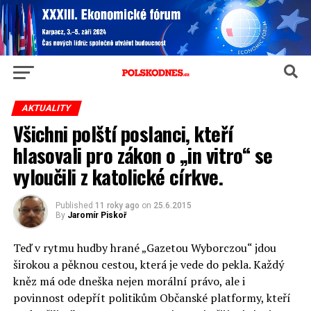
AKTUALITY
Všichni polští poslanci, kteří
hlasovali pro zákon o „in vitro“ se
vyloučili z katolické církve.
Published
11 roky ago
on
25.6.2015
By
Jaromír Piskoř
Teď v rytmu hudby hrané „Gazetou Wyborczou“ jdou
širokou a pěknou cestou, která je vede do pekla. Každý
kněz má ode dneška nejen morální právo, ale i
povinnost odepřít politikům Občanské platformy, kteří